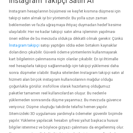
Instagram Takipçi Satın Al
Instagram hesaplarının büyümesi ve keşfet kısmına düşmesi için
takipçi satın almak iyi bir yöntemdir. Bu yolla uzun zaman
beklemeden ve fazla uğraşmaya ihtiyaç duymadan hedef kesime
ulaşılabilir. Her ne kadar takipçi satın alma işleminin yapılması
öneri edilse de bu mevzuda oldukça dikkatli olmak gerekir. Çünkü
İnstagram takipçi
satışı yaptığını iddia eden birtakım kaynaklar
dolandırıcı çıkabilir. Güvenli ödeme yöntemlerini kullanmayarak
kart bilgilerinin çalınmasına niçin olanlar çıkabilir. En iyi ihtimalle
reel hesaplarla takipçi sağlanmadığı için takipçi yüklemesi daha
sonra düşmeler olabilir. Başka sitelerden Instagram takipçi satın al
hizmeti alan birçok instagram kullanıcılarının mağdur olduğu
çoğunlukla görülür. insfollow olarak hazırlamış olduğumuz
paketler tamamen reel kullanıcılardan oluşur. Bu nedenle
yüklemeden sonrasında düşme yaşanmaz. Bu mevzuda güvence
veriyoruz. Düşme oluştuğu takdirde telafisi hemen yapılır.
Sitemizdeki 3D uygulaması yardımıyla ödemeler güvenilir biçimde
yapılır. Yükleme yapılacak hesabın şifresi yahut başkaca hususi
bilgiler istenmez ve böylece gizyazı çalınması da engellenmiş olur.