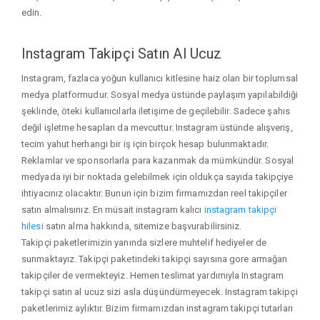
edin.
Instagram Takipçi Satın Al Ucuz
Instagram, fazlaca yoğun kullanıcı kitlesine haiz olan bir toplumsal
medya platformudur. Sosyal medya üstünde paylaşım yapılabildiği
şeklinde, öteki kullanıcılarla iletişime de geçilebilir. Sadece şahıs
değil işletme hesapları da mevcuttur. Instagram üstünde alışveriş,
tecim yahut herhangi bir iş için birçok hesap bulunmaktadır.
Reklamlar ve sponsorlarla para kazanmak da mümkündür. Sosyal
medyada iyi bir noktada gelebilmek için oldukça sayıda takipçiye
ihtiyacınız olacaktır. Bunun için bizim firmamızdan reel takipçiler
satın almalısınız. En müsait instagram kalıcı
instagram takipçi
hilesi
satın alma hakkında, sitemize başvurabilirsiniz.
Takipçi paketlerimizin yanında sizlere muhtelif hediyeler de
sunmaktayız. Takipçi paketindeki takipçi sayısına gore armağan
takipçiler de vermekteyiz. Hemen teslimat yardımıyla Instagram
takipçi satın al ucuz sizi asla düşündürmeyecek. Instagram takipçi
paketlerimiz aylıktır. Bizim firmamızdan instagram takipçi tutarları