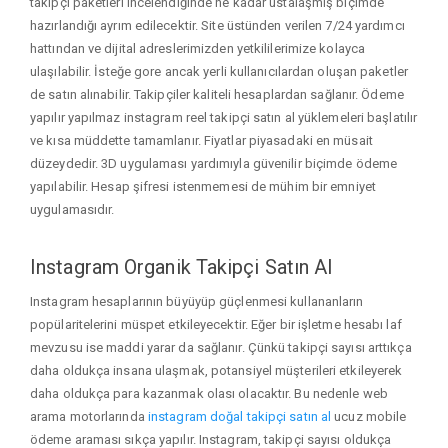
takipçi paketleri incelendiğinde ne kadar ustalaşmış biçimde
hazırlandığı ayrım edilecektir. Site üstünden verilen 7/24 yardımcı
hattından ve dijital adreslerimizden yetkililerimize kolayca
ulaşılabilir. İsteğe gore ancak yerli kullanıcılardan oluşan paketler
de satın alınabilir. Takipçiler kaliteli hesaplardan sağlanır. Ödeme
yapılır yapılmaz instagram reel takipçi satın al yüklemeleri başlatılır
ve kısa müddette tamamlanır. Fiyatlar piyasadaki en müsait
düzeydedir. 3D uygulaması yardımıyla güvenilir biçimde ödeme
yapılabilir. Hesap şifresi istenmemesi de mühim bir emniyet
uygulamasıdır.
Instagram Organik Takipçi Satın Al
Instagram hesaplarının büyüyüp güçlenmesi kullananların
popülaritelerini müspet etkileyecektir. Eğer bir işletme hesabı laf
mevzusu ise maddi yarar da sağlanır. Çünkü takipçi sayısı arttıkça
daha oldukça insana ulaşmak, potansiyel müşterileri etkileyerek
daha oldukça para kazanmak olası olacaktır. Bu nedenle web
arama motorlarında
instagram doğal takipçi satın al
ucuz mobile
ödeme araması sıkça yapılır. Instagram, takipçi sayısı oldukça