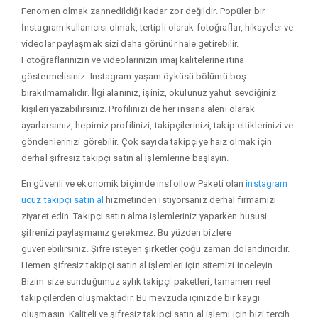
Fenomen olmak zannedildiği kadar zor değildir. Popüler bir
İnstagram kullanıcısı olmak, tertipli olarak fotoğraflar, hikayeler ve
videolar paylaşmak sizi daha görünür hale getirebilir.
Fotoğraflarınızın ve videolarınızın imaj kalitelerine itina
göstermelisiniz. Instagram yaşam öyküsü bölümü boş
bırakılmamalıdır. İlgi alanınız, işiniz, okulunuz yahut sevdiğiniz
kişileri yazabilirsiniz. Profilinizi de her insana aleni olarak
ayarlarsanız, hepimiz profilinizi, takipçilerinizi, takip ettiklerinizi ve
gönderilerinizi görebilir. Çok sayıda takipçiye haiz olmak için
derhal şifresiz takipçi satın al işlemlerine başlayın.
En güvenli ve ekonomik biçimde insfollow Paketi olan
instagram
ucuz takipçi satın al
hizmetinden istiyorsanız derhal firmamızı
ziyaret edin. Takipçi satın alma işlemleriniz yaparken hususi
şifrenizi paylaşmanız gerekmez. Bu yüzden bizlere
güvenebilirsiniz. Şifre isteyen şirketler çoğu zaman dolandırıcıdır.
Hemen şifresiz takipçi satın al işlemleri için sitemizi inceleyin.
Bizim size sunduğumuz aylık takipçi paketleri, tamamen reel
takipçilerden oluşmaktadır. Bu mevzuda içinizde bir kaygı
oluşmasın. Kaliteli ve şifresiz takipçi satın al işlemi için bizi tercih