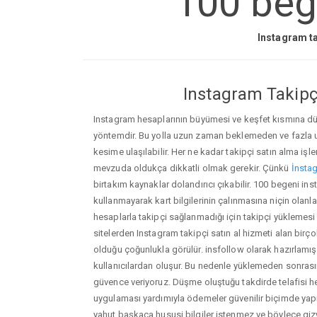
100 beg
Instagram ta
Instagram Takipçi
Instagram hesaplarının büyümesi ve keşfet kısmına düşm
yöntemdir. Bu yolla uzun zaman beklemeden ve fazla
kesime ulaşılabilir. Her ne kadar takipçi satın alma işl
mevzuda oldukça dikkatli olmak gerekir. Çünkü
İnstag
birtakım kaynaklar dolandırıcı çıkabilir. 100 begeni i
kullanmayarak kart bilgilerinin çalınmasına niçin olanlar ç
hesaplarla takipçi sağlanmadığı için takipçi yüklemesi
sitelerden Instagram takipçi satın al hizmeti alan birç
olduğu çoğunlukla görülür. insfollow olarak hazırlam
kullanıcılardan oluşur. Bu nedenle yüklemeden sonr
güvence veriyoruz. Düşme oluştuğu takdirde telafisi h
uygulaması yardımıyla ödemeler güvenilir biçimde yapıl
yahut başkaca hususi bilgiler istenmez ve böylece giz