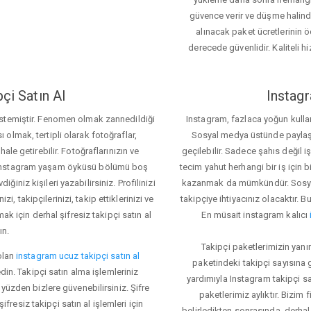
güvence verir ve düşme halinde 
alınacak paket ücretlerinin 
derecede güvenlidir. Kaliteli hi
çi Satın Al
Instagr
 istemiştir. Fenomen olmak zannedildiği
Instagram, fazlaca yoğun kulla
ı olmak, tertipli olarak fotoğraflar,
Sosyal medya üstünde paylaşım 
le getirebilir. Fotoğraflarınızın ve
geçilebilir. Sadece şahıs değil 
iz. Instagram yaşam öyküsü bölümü boş
tecim yahut herhangi bir iş için
iğiniz kişileri yazabilirsiniz. Profilinizi
kazanmak da mümkündür. Sosyal
i, takipçilerinizi, takip ettiklerinizi ve
takipçiye ihtiyacınız olacaktır. B
ak için derhal şifresiz takipçi satın al
En müsait instagram kalıcı
ın.
Takipçi paketlerimizin yanı
olan
instagram ucuz takipçi satın al
paketindeki takipçi sayısına
din. Takipçi satın alma işlemleriniz
yardımıyla Instagram takipçi s
üzden bizlere güvenebilirsiniz. Şifre
paketlerimiz aylıktır. Bizim
fresiz takipçi satın al işlemleri için
belirledikten sonrasında, derhal 