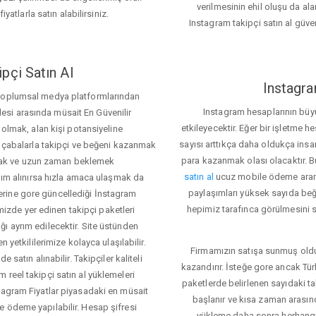
verilmesinin ehil oluşu da alan
iyatlarla satın alabilirsiniz.
Instagram takipçi satın al güve
pçi Satın Al
Instagra
 toplumsal medya platformlarından
Instagram hesaplarının büy
itlesi arasında müsait En Güvenilir
etkileyecektir. Eğer bir işletme 
 olmak, alan kişi potansiyeline
sayısı arttıkça daha oldukça insa
el çabalarla takipçi ve beğeni kazanmak
para kazanmak olası olacaktır.
mak ve uzun zaman beklemek
satın al
ucuz mobile ödeme aramas
rdım alınırsa hızla amaca ulaşmak da
paylaşımları yüksek sayıda beğ
rine gore güncellediği İnstagram
hepimiz tarafınca görülmesini s
temizde yer edinen takipçi paketleri
ı ayrım edilecektir. Site üstünden
 yetkililerimize kolayca ulaşılabilir.
Firmamızın satışa sunmuş olduğ
 satın alınabilir. Takipçiler kaliteli
kazandırır. İsteğe gore ancak Tü
 reel takipçi satın al yüklemeleri
paketlerde belirlenen sayıdaki t
tagram Fiyatlar piyasadaki en müsait
başlanır ve kısa zaman arasın
e ödeme yapılabilir. Hesap şifresi
yükleme daha sonra herhang