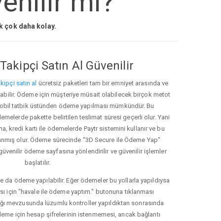
nilir mi?
ak çok daha kolay.
Takipçi Satın Al Güvenilir
kipçi satın al
ücretsiz paketleri tam bir emniyet arasında ve
ınabilir. Ödeme için müşteriye müsait olabilecek birçok metot
ve mobil tatbik üstünden ödeme yapılması mümkündür. Bu
melerde pakette belirtilen teslimat süresi geçerli olur. Yani
ma, kredi kartı ile ödemelerde Paytr sistemini kullanır ve bu
anmış olur. Ödeme sürecinde "3D Secure ile Ödeme Yap"
güvenilir ödeme sayfasına yönlendirilir ve güvenilir işlemler
başlatılır.
e da ödeme yapılabilir. Eğer ödemeler bu yollarla yapıldıysa
ası için "havale ile ödeme yaptım." butonuna tıklanması
ığı mevzusunda lüzumlu kontroller yapıldıktan sonrasında
kleme için hesap şifrelerinin istenmemesi, ancak bağlantı