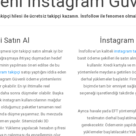
eni instagram Güve
kipçi hilesi ile ücretsiz takipçi kazanın. İnsfollow ile fenomen olm
 Satın Al
İnstagram 
esi için takipçi satın almak iyi bir
İnsfollow'un kaliteli
instagram ta
 uğraşmaya ihtiyaç duymadan hedef
basit ödeme şekilleri ile satın al
eminin yapılması öneri edilse de bu
kullanılır. Kredi kartıyla 
ram takipçi
satışı yaptığını iddia eden
yöntemlerle meydana getirilen öde
nstagram Güvenli ödeme yöntemlerini
derhal yüklemeler başlatılır. Fir
ıkabilir. En iyi ihtimalle reel
biçimde tam bir emniyet sağl
 daha sonra düşmeler olabilir. Başka
seçeneği işaretlendiği takdirde 
ok instagram kullanıcılarının mağdur
ış olduğumuz paketler tamamen reel
Ayrıca havale yada EFT yöntemiyl
asında düşme yaşanmaz. Bu mevzuda
teslimatın derhal başlatılm
emen yapılır. Sitemizdeki 3D
gerekecektir. Ödemenin yapıld
ır. Yükleme yapılacak hesabın şifresi
yüklemeler başlatılacaktır.Yü
yazı çalınması da engellenmiş olur.