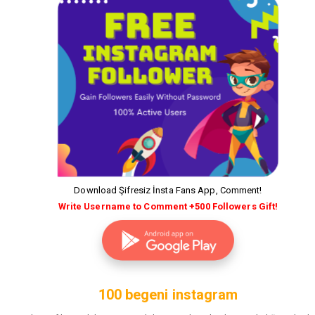
Download Şifresiz İnsta Fans App, Comment!
Write Username to Comment +500 Followers Gift!
100 begeni instagram