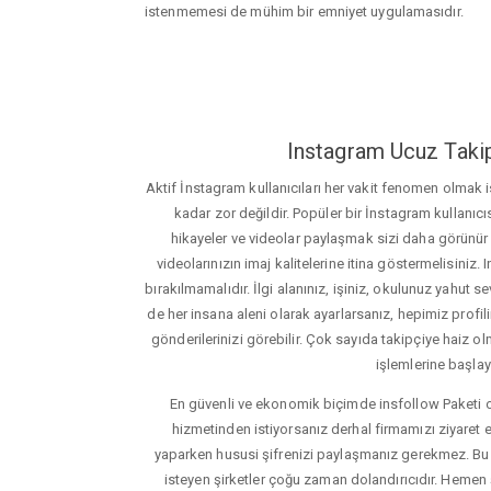
istenmemesi de mühim bir emniyet uygulamasıdır.
Instagram Ucuz Takip
Aktif İnstagram kullanıcıları her vakit fenomen olmak
kadar zor değildir. Popüler bir İnstagram kullanıcıs
hikayeler ve videolar paylaşmak sizi daha görünür ha
videolarınızın imaj kalitelerine itina göstermelisin
bırakılmamalıdır. İlgi alanınız, işiniz, okulunuz yahut sevd
de her insana aleni olarak ayarlarsanız, hepimiz profiliniz
gönderilerinizi görebilir. Çok sayıda takipçiye haiz olm
işlemlerine başlay
En güvenli ve ekonomik biçimde insfollow Paketi 
hizmetinden istiyorsanız derhal firmamızı ziyaret e
yaparken hususi şifrenizi paylaşmanız gerekmez. Bu y
isteyen şirketler çoğu zaman dolandırıcıdır. Hemen şi