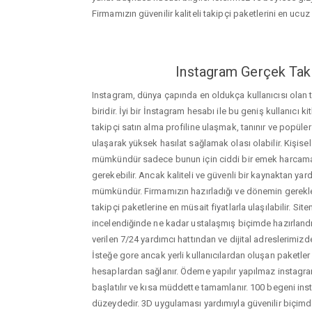
Firmamızın güvenilir kaliteli takipçi paketlerini en ucuz f
Instagram Gerçek Taki
Instagram, dünya çapında en oldukça kullanıcısı olan
biridir. İyi bir İnstagram hesabı ile bu geniş kullanıcı k
takipçi satın alma profiline ulaşmak, tanınır ve popüler
ulaşarak yüksek hasılat sağlamak olası olabilir. Kişis
mümkündür sadece bunun için ciddi bir emek harca
gerekebilir. Ancak kaliteli ve güvenli bir kaynaktan ya
mümkündür. Firmamızın hazırladığı ve dönemin gerekle
takipçi paketlerine en müsait fiyatlarla ulaşılabilir. Si
incelendiğinde ne kadar ustalaşmış biçimde hazırlandığ
verilen 7/24 yardımcı hattından ve dijital adreslerimizden
İsteğe gore ancak yerli kullanıcılardan oluşan paketler de
hesaplardan sağlanır. Ödeme yapılır yapılmaz instagram
başlatılır ve kısa müddette tamamlanır. 100 begeni ins
düzeydedir. 3D uygulaması yardımıyla güvenilir biçimd