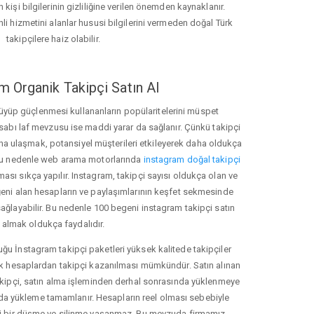
 kişi bilgilerinin gizliliğine verilen önemden kaynaklanır.
nli hizmetini alanlar hususi bilgilerini vermeden doğal Türk
takipçilere haiz olabilir.
m Organik Takipçi Satın Al
üyüp güçlenmesi kullananların popülaritelerini müspet
hesabı laf mevzusu ise maddi yarar da sağlanır. Çünkü takipçi
na ulaşmak, potansiyel müşterileri etkileyerek daha oldukça
 Bu nedenle web arama motorlarında
instagram doğal takipçi
ı sıkça yapılır. Instagram, takipçi sayısı oldukça olan ve
eni alan hesapların ve paylaşımlarının keşfet sekmesinde
ağlayabilir. Bu nedenle 100 begeni instagram takipçi satın
almak oldukça faydalıdır.
u İnstagram takipçi paketleri yüksek kalitede takipçiler
rk hesaplardan takipçi kazanılması mümkündür. Satın alınan
akipçi, satın alma işleminden derhal sonrasında yüklenmeye
da yükleme tamamlanır. Hesapların reel olması sebebiyle
i bir düşme ve silinme yaşanmaz. Bu mevzuda firmamız