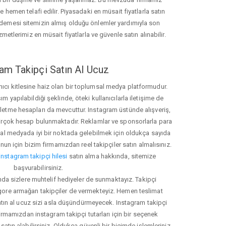
hemen telafi edilir. Piyasadaki en müsait fiyatlarla satın
ödemesi sitemizin almış olduğu önlemler yardımıyla son
zmetlerimiz en müsait fiyatlarla ve güvenle satın alınabilir.
am Takipçi Satın Al Ucuz
nıcı kitlesine haiz olan bir toplumsal medya platformudur.
yapılabildiği şeklinde, öteki kullanıcılarla iletişime de
işletme hesapları da mevcuttur. Instagram üstünde alışveriş,
 birçok hesap bulunmaktadır. Reklamlar ve sponsorlarla para
 medyada iyi bir noktada gelebilmek için oldukça sayıda
unun için bizim firmamızdan reel takipçiler satın almalısınız.
instagram takipçi hilesi
satın alma hakkında, sitemize
başvurabilirsiniz.
nda sizlere muhtelif hediyeler de sunmaktayız. Takipçi
 gore armağan takipçiler de vermekteyiz. Hemen teslimat
atın al ucuz sizi asla düşündürmeyecek. Instagram takipçi
 firmamızdan instagram takipçi tutarları için bir seçenek
satın alabilirsiniz. Oldukça güvenli bir biçimde işlemleriniz