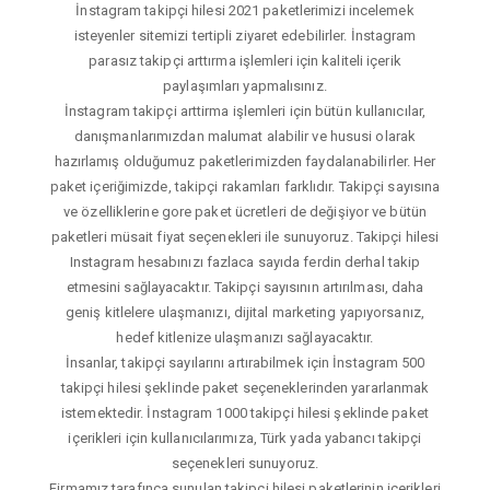
İnstagram takipçi hilesi 2021 paketlerimizi incelemek
isteyenler sitemizi tertipli ziyaret edebilirler. İnstagram
parasız takipçi arttırma işlemleri için kaliteli içerik
paylaşımları yapmalısınız.
İnstagram takipçi arttirma işlemleri için bütün kullanıcılar,
danışmanlarımızdan malumat alabilir ve hususi olarak
hazırlamış olduğumuz paketlerimizden faydalanabilirler. Her
paket içeriğimizde, takipçi rakamları farklıdır. Takipçi sayısına
ve özelliklerine gore paket ücretleri de değişiyor ve bütün
paketleri müsait fiyat seçenekleri ile sunuyoruz. Takipçi hilesi
Instagram hesabınızı fazlaca sayıda ferdin derhal takip
etmesini sağlayacaktır. Takipçi sayısının artırılması, daha
geniş kitlelere ulaşmanızı, dijital marketing yapıyorsanız,
hedef kitlenize ulaşmanızı sağlayacaktır.
İnsanlar, takipçi sayılarını artırabilmek için İnstagram 500
takipçi hilesi şeklinde paket seçeneklerinden yararlanmak
istemektedir. İnstagram 1000 takipçi hilesi şeklinde paket
içerikleri için kullanıcılarımıza, Türk yada yabancı takipçi
seçenekleri sunuyoruz.
Firmamız tarafınca sunulan takipçi hilesi paketlerinin içerikleri