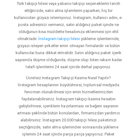
Türk takipçi hilesi veya yabancı takipçi seçeneklerini tercih
ettiğinizde, satın alma işlemlerini yaparken, hiç bir
kullanıcıdan gizyazı istemiyoruz. İnstagram, kullanıcı adını, e-
posta adresinizi vermeniz, satın aldığınız paket içinde ne
olduğunun kısa müddette hesabınıza eklenmesi için ehil
olmaktadır.
İnstagram takipçi hilesi
yükleme işlemlerinde,
gizyazı isteyen şirketler emin olmayan firmalardır ve bütün
kullanıcılar buna dikkat etmelidir. Satın aldığınız paket içerik
sayısında düşme olduğunda, düşme olup biten rakam kadar
telafi işlemlerini 24 saat içinde derhal yapıyoruz.
Ücretsiz Instagram Takipçi Kasma Nasıl Yapılır?
İnstagram hesaplarının büyütülmesi, toplumsal medyada
fenomen olunabilmesi için emin hizmetlerimizden
faydalanabilirsiniz. İnstagram takipçi kasma hesabın
geliştirilmesi, içeriklerin hazırlanması ve beğeni sayısının
artması şeklinde bütün konulardan, firmamızdan yardımcı
alabilirsiniz. İnstagram 20.000 takipçi hilesi paketimizi
seçtiğinizde, satın alma işleminden sonrasında yükleme
işlemini 24 saat içinde parça parça yapıyoruz. Paket