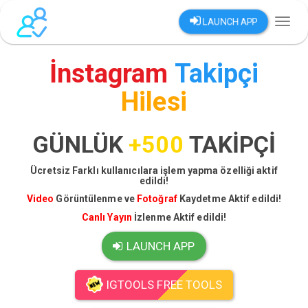
LAUNCH APP
Toggl
naviga
İnstagram
Takipçi
Hilesi
GÜNLÜK
+500
TAKİPÇİ
Ücretsiz Farklı kullanıcılara işlem yapma özelliği aktif
edildi!
Video
Görüntülenme ve
Fotoğraf
Kaydetme Aktif edildi!
Canlı Yayın
İzlenme Aktif edildi!
LAUNCH APP
IGTOOLS FREE TOOLS