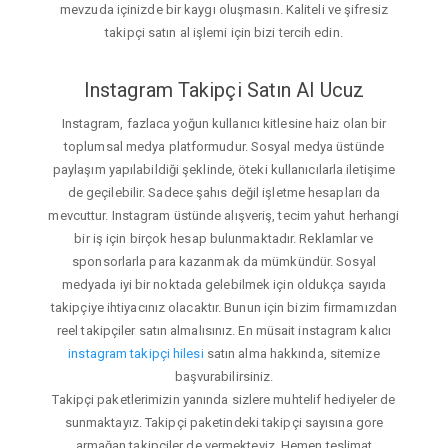
mevzuda içinizde bir kaygı oluşmasın. Kaliteli ve şifresiz
takipçi satın al işlemi için bizi tercih edin.
Instagram Takipçi Satın Al Ucuz
Instagram, fazlaca yoğun kullanıcı kitlesine haiz olan bir
toplumsal medya platformudur. Sosyal medya üstünde
paylaşım yapılabildiği şeklinde, öteki kullanıcılarla iletişime
de geçilebilir. Sadece şahıs değil işletme hesapları da
mevcuttur. Instagram üstünde alışveriş, tecim yahut herhangi
bir iş için birçok hesap bulunmaktadır. Reklamlar ve
sponsorlarla para kazanmak da mümkündür. Sosyal
medyada iyi bir noktada gelebilmek için oldukça sayıda
takipçiye ihtiyacınız olacaktır. Bunun için bizim firmamızdan
reel takipçiler satın almalısınız. En müsait instagram kalıcı
instagram takipçi hilesi
satın alma hakkında, sitemize
başvurabilirsiniz.
Takipçi paketlerimizin yanında sizlere muhtelif hediyeler de
sunmaktayız. Takipçi paketindeki takipçi sayısına gore
armağan takipçiler de vermekteyiz. Hemen teslimat