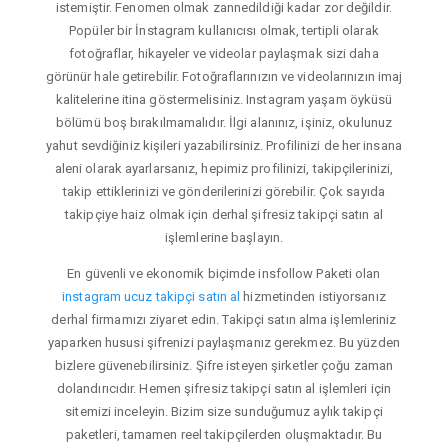
istemiştir. Fenomen olmak zannedildiği kadar zor değildir.
Popüler bir İnstagram kullanıcısı olmak, tertipli olarak
fotoğraflar, hikayeler ve videolar paylaşmak sizi daha
görünür hale getirebilir. Fotoğraflarınızın ve videolarınızın imaj
kalitelerine itina göstermelisiniz. Instagram yaşam öyküsü
bölümü boş bırakılmamalıdır. İlgi alanınız, işiniz, okulunuz
yahut sevdiğiniz kişileri yazabilirsiniz. Profilinizi de her insana
aleni olarak ayarlarsanız, hepimiz profilinizi, takipçilerinizi,
takip ettiklerinizi ve gönderilerinizi görebilir. Çok sayıda
takipçiye haiz olmak için derhal şifresiz takipçi satın al
işlemlerine başlayın.
En güvenli ve ekonomik biçimde insfollow Paketi olan
instagram ucuz takipçi satın al
hizmetinden istiyorsanız
derhal firmamızı ziyaret edin. Takipçi satın alma işlemleriniz
yaparken hususi şifrenizi paylaşmanız gerekmez. Bu yüzden
bizlere güvenebilirsiniz. Şifre isteyen şirketler çoğu zaman
dolandırıcıdır. Hemen şifresiz takipçi satın al işlemleri için
sitemizi inceleyin. Bizim size sunduğumuz aylık takipçi
paketleri, tamamen reel takipçilerden oluşmaktadır. Bu