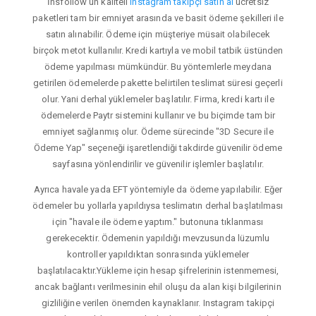
İnsfollow'un kaliteli
instagram takipçi satın al
ücretsiz
paketleri tam bir emniyet arasında ve basit ödeme şekilleri ile
satın alınabilir. Ödeme için müşteriye müsait olabilecek
birçok metot kullanılır. Kredi kartıyla ve mobil tatbik üstünden
ödeme yapılması mümkündür. Bu yöntemlerle meydana
getirilen ödemelerde pakette belirtilen teslimat süresi geçerli
olur. Yani derhal yüklemeler başlatılır. Firma, kredi kartı ile
ödemelerde Paytr sistemini kullanır ve bu biçimde tam bir
emniyet sağlanmış olur. Ödeme sürecinde "3D Secure ile
Ödeme Yap" seçeneği işaretlendiği takdirde güvenilir ödeme
sayfasına yönlendirilir ve güvenilir işlemler başlatılır.
Ayrıca havale yada EFT yöntemiyle da ödeme yapılabilir. Eğer
ödemeler bu yollarla yapıldıysa teslimatın derhal başlatılması
için "havale ile ödeme yaptım." butonuna tıklanması
gerekecektir. Ödemenin yapıldığı mevzusunda lüzumlu
kontroller yapıldıktan sonrasında yüklemeler
başlatılacaktır.Yükleme için hesap şifrelerinin istenmemesi,
ancak bağlantı verilmesinin ehil oluşu da alan kişi bilgilerinin
gizliliğine verilen önemden kaynaklanır. Instagram takipçi