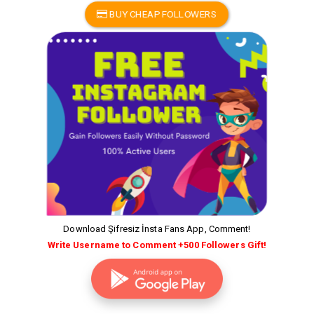
BUY CHEAP FOLLOWERS
Download Şifresiz İnsta Fans App, Comment!
Write Username to Comment +500 Followers Gift!