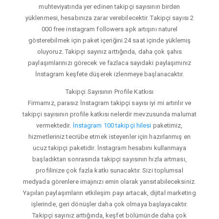
muhteviyatında yer edinen takipçi sayısının birden
yüklenmesi, hesabınıza zarar verebilecektir. Takipçi sayısı 2
000 free instagram followers apk artışını naturel
gösterebilmek için paket içeriğini 24 saat içinde yüklemiş
oluyoruz. Takipçi sayınız arttığında, daha çok şahıs
paylaşımlarınızı görecek ve fazlaca sayıdaki paylaşımınız
İnstagram keşfete düşerek izlenmeye başlanacaktır.
Takipçi Sayısının Profile Katkısı
Firmamız, parasız İnstagram takipçi sayısı iyi mi artırılır ve
takipçi sayısının profile katkısı nelerdir mevzusunda malumat
vermektedir.
İnstagram 100 takipçi hilesi
paketimiz,
hizmetleriniz tecrübe etmek isteyenler için hazırlanmış en
ucuz takipçi paketidir. İnstagram hesabını kullanmaya
başladıktan sonrasında takipçi sayısının hızla artması,
profilinize çok fazla katkı sunacaktır. Sizi toplumsal
medyada görenlere imajınızı emin olarak yansıtabileceksiniz.
Yapılan paylaşımların etkileşim payı artacak, dijital marketing
işlerinde, geri dönüşler daha çok olmaya başlayacaktır.
Takipçi sayınız arttığında, keşfet bölümünde daha çok