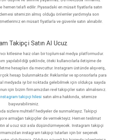
hemen telafi edilir. Piyasadaki en müsait fiyatlarla satın
ödemesi sitemizin almış olduğu önlemler yardımıyla son
zmetlerimiz en müsait fiyatlarla ve güvenle satın alınabilir.
am Takipçi Satın Al Ucuz
nıcı kitlesine haiz olan bir toplumsal medya platformudur.
yapılabildiği şeklinde, öteki kullanıcılarla iletişime de
işletme hesapları da mevcuttur. Instagram üstünde alışveriş,
 birçok hesap bulunmaktadır. Reklamlar ve sponsorlarla para
 medyada iyi bir noktada gelebilmek için oldukça sayıda
unun için bizim firmamızdan reel takipçiler satın almalısınız.
instagram takipçi hilesi
satın alma hakkında, sitemize
başvurabilirsiniz.
nda sizlere muhtelif hediyeler de sunmaktayız. Takipçi
 gore armağan takipçiler de vermekteyiz. Hemen teslimat
atın al ucuz sizi asla düşündürmeyecek. Instagram takipçi
 firmamızdan instagram takipçi tutarları için bir seçenek
satın alabilirsiniz. Oldukça güvenli bir biçimde işlemleriniz