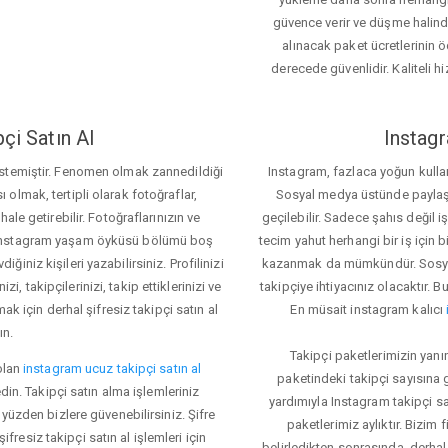
güvence verir ve düşme halinde 
alınacak paket ücretlerinin 
derecede güvenlidir. Kaliteli hi
çi Satın Al
Instagr
 istemiştir. Fenomen olmak zannedildiği
Instagram, fazlaca yoğun kulla
ı olmak, tertipli olarak fotoğraflar,
Sosyal medya üstünde paylaşım 
le getirebilir. Fotoğraflarınızın ve
geçilebilir. Sadece şahıs değil 
iz. Instagram yaşam öyküsü bölümü boş
tecim yahut herhangi bir iş için
iğiniz kişileri yazabilirsiniz. Profilinizi
kazanmak da mümkündür. Sosyal
i, takipçilerinizi, takip ettiklerinizi ve
takipçiye ihtiyacınız olacaktır. B
ak için derhal şifresiz takipçi satın al
En müsait instagram kalıcı
ın.
Takipçi paketlerimizin yanı
olan
instagram ucuz takipçi satın al
paketindeki takipçi sayısına
din. Takipçi satın alma işlemleriniz
yardımıyla Instagram takipçi s
üzden bizlere güvenebilirsiniz. Şifre
paketlerimiz aylıktır. Bizim
fresiz takipçi satın al işlemleri için
belirledikten sonrasında, derhal 