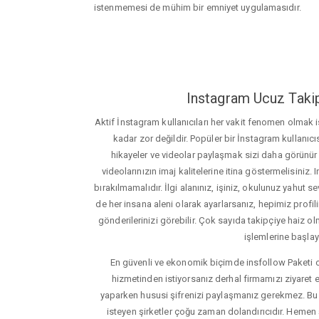
istenmemesi de mühim bir emniyet uygulamasıdır.
Instagram Ucuz Takip
Aktif İnstagram kullanıcıları her vakit fenomen olmak
kadar zor değildir. Popüler bir İnstagram kullanıcıs
hikayeler ve videolar paylaşmak sizi daha görünür ha
videolarınızın imaj kalitelerine itina göstermelisin
bırakılmamalıdır. İlgi alanınız, işiniz, okulunuz yahut sevd
de her insana aleni olarak ayarlarsanız, hepimiz profiliniz
gönderilerinizi görebilir. Çok sayıda takipçiye haiz olm
işlemlerine başlay
En güvenli ve ekonomik biçimde insfollow Paketi 
hizmetinden istiyorsanız derhal firmamızı ziyaret e
yaparken hususi şifrenizi paylaşmanız gerekmez. Bu y
isteyen şirketler çoğu zaman dolandırıcıdır. Hemen şi