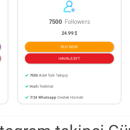
7500
Followers
24.99 $
BUY NOW
HAVALE/EFT
7500
Adet Türk Takipçi
Hızlı
Teslimat
7/24 Whatsapp
Destek Hizmeti