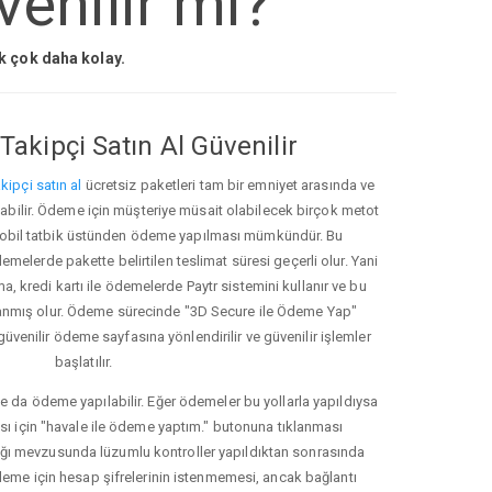
enilir mi?
ak çok daha kolay.
Takipçi Satın Al Güvenilir
kipçi satın al
ücretsiz paketleri tam bir emniyet arasında ve
ınabilir. Ödeme için müşteriye müsait olabilecek birçok metot
ve mobil tatbik üstünden ödeme yapılması mümkündür. Bu
melerde pakette belirtilen teslimat süresi geçerli olur. Yani
ma, kredi kartı ile ödemelerde Paytr sistemini kullanır ve bu
anmış olur. Ödeme sürecinde "3D Secure ile Ödeme Yap"
güvenilir ödeme sayfasına yönlendirilir ve güvenilir işlemler
başlatılır.
e da ödeme yapılabilir. Eğer ödemeler bu yollarla yapıldıysa
ası için "havale ile ödeme yaptım." butonuna tıklanması
ığı mevzusunda lüzumlu kontroller yapıldıktan sonrasında
kleme için hesap şifrelerinin istenmemesi, ancak bağlantı