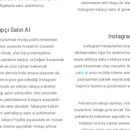
verilmesinin ehil oluşu da alan
iyatlarla satın alabilirsiniz.
Instagram takipçi satın al güve
pçi Satın Al
Instagra
 toplumsal medya platformlarından
Instagram hesaplarının büy
itlesi arasında müsait En Güvenilir
etkileyecektir. Eğer bir işletme 
 olmak, alan kişi potansiyeline
sayısı arttıkça daha oldukça insa
el çabalarla takipçi ve beğeni kazanmak
para kazanmak olası olacaktır.
mak ve uzun zaman beklemek
satın al
ucuz mobile ödeme aramas
rdım alınırsa hızla amaca ulaşmak da
paylaşımları yüksek sayıda beğ
rine gore güncellediği İnstagram
hepimiz tarafınca görülmesini sa
temizde yer edinen takipçi paketleri
ı ayrım edilecektir. Site üstünden
 yetkililerimize kolayca ulaşılabilir.
Firmamızın satışa sunmuş olduğ
 satın alınabilir. Takipçiler kaliteli
kazandırır. İsteğe gore ancak Tü
 reel takipçi satın al yüklemeleri
paketlerde belirlenen sayıdaki t
 takipci Fiyatlar piyasadaki en müsait
başlanır ve kısa zaman arasın
e ödeme yapılabilir. Hesap şifresi
yükleme daha sonra herhang