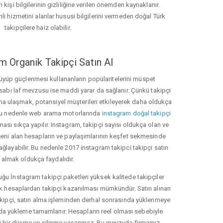
 kişi bilgilerinin gizliliğine verilen önemden kaynaklanır.
nli hizmetini alanlar hususi bilgilerini vermeden doğal Türk
takipçilere haiz olabilir.
m Organik Takipçi Satın Al
üyüp güçlenmesi kullananların popülaritelerini müspet
hesabı laf mevzusu ise maddi yarar da sağlanır. Çünkü takipçi
na ulaşmak, potansiyel müşterileri etkileyerek daha oldukça
 Bu nedenle web arama motorlarında
instagram doğal takipçi
ı sıkça yapılır. Instagram, takipçi sayısı oldukça olan ve
eni alan hesapların ve paylaşımlarının keşfet sekmesinde
ğlayabilir. Bu nedenle 2017 instagram takipci takipçi satın
almak oldukça faydalıdır.
u İnstagram takipçi paketleri yüksek kalitede takipçiler
rk hesaplardan takipçi kazanılması mümkündür. Satın alınan
akipçi, satın alma işleminden derhal sonrasında yüklenmeye
da yükleme tamamlanır. Hesapların reel olması sebebiyle
i bir düşme ve silinme yaşanmaz. Bu mevzuda firmamız