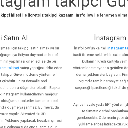
tagram takipci Güv
kipçi hilesi ile ücretsiz takipçi kazanın. İnsfollow ile fenomen olm
 Satın Al
İnstagram 
esi için takipçi satın almak iyi bir
İnsfollow'un kaliteli
instagram ta
 uğraşmaya ihtiyaç duymadan hedef
basit ödeme şekilleri ile satın al
eminin yapılması öneri edilse de bu
kullanılır. Kredi kartıyla 
ram takipçi
satışı yaptığını iddia eden
yöntemlerle meydana getirilen öde
am takipci Güvenli ödeme yöntemlerini
derhal yüklemeler başlatılır. Fir
ıkabilir. En iyi ihtimalle reel
biçimde tam bir emniyet sağl
 daha sonra düşmeler olabilir. Başka
seçeneği işaretlendiği takdirde 
ok instagram kullanıcılarının mağdur
ış olduğumuz paketler tamamen reel
Ayrıca havale yada EFT yöntemiyl
asında düşme yaşanmaz. Bu mevzuda
teslimatın derhal başlatılm
emen yapılır. Sitemizdeki 3D
gerekecektir. Ödemenin yapıld
ır. Yükleme yapılacak hesabın şifresi
yüklemeler başlatılacaktır.Yü
yazı çalınması da engellenmiş olur.