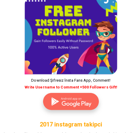
Download Şifresiz İnsta Fans App, Comment!
Write Username to Comment +500 Followers Gift!
2017 instagram takipci