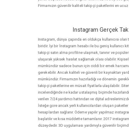
Firmamızın güvenilir kaliteli takipçi paketlerini en ucuz f
Instagram Gerçek Taki
Instagram, dünya çapında en oldukça kullanıcısı olan
biridir. İyi bir İnstagram hesabı ile bu geniş kullanıcı k
takipçi satın alma profiline ulaşmak, tanınır ve popüler
ulaşarak yüksek hasılat sağlamak olası olabilir. Kişis
mümkündür sadece bunun için ciddi bir emek harca
gerekebilir. Ancak kaliteli ve güvenli bir kaynaktan ya
mümkündür. Firmamızın hazırladığı ve dönemin gerekle
takipçi paketlerine en müsait fiyatlarla ulaşılabilir. Si
incelendiğinde ne kadar ustalaşmış biçimde hazırlandığ
verilen 7/24 yardımcı hattından ve dijital adreslerimizden
İsteğe gore ancak yerli kullanıcılardan oluşan paketler de
hesaplardan sağlanır. Ödeme yapılır yapılmaz instagram
başlatılır ve kısa müddette tamamlanır. 2017 instagram
düzeydedir. 3D uygulaması yardımıyla güvenilir biçimd