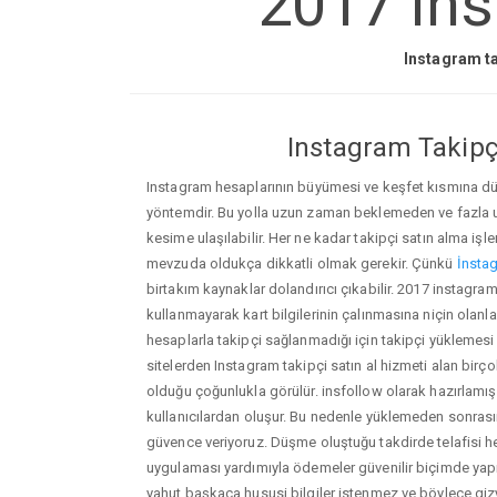
2017 ins
Instagram ta
Instagram Takipçi
Instagram hesaplarının büyümesi ve keşfet kısmına düşm
yöntemdir. Bu yolla uzun zaman beklemeden ve fazla
kesime ulaşılabilir. Her ne kadar takipçi satın alma işl
mevzuda oldukça dikkatli olmak gerekir. Çünkü
İnstag
birtakım kaynaklar dolandırıcı çıkabilir. 2017 instagr
kullanmayarak kart bilgilerinin çalınmasına niçin olanlar ç
hesaplarla takipçi sağlanmadığı için takipçi yüklemesi
sitelerden Instagram takipçi satın al hizmeti alan birç
olduğu çoğunlukla görülür. insfollow olarak hazırlam
kullanıcılardan oluşur. Bu nedenle yüklemeden sonr
güvence veriyoruz. Düşme oluştuğu takdirde telafisi h
uygulaması yardımıyla ödemeler güvenilir biçimde yapıl
yahut başkaca hususi bilgiler istenmez ve böylece giz