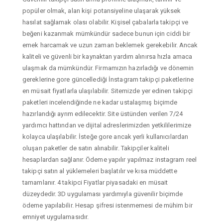
popüler olmak, alan kişi potansiyeline ulaşarak yüksek
hasılat sağlamak olası olabilir. Kişisel çabalarla takipçi ve
beğeni kazanmak mümkündür sadece bunun için ciddi bir
emek harcamak ve uzun zaman beklemek gerekebilir. Ancak
kaliteli ve güvenli bir kaynaktan yardım alınırsa hızla amaca
ulaşmak da mümkündür. Firmamızın hazırladığı ve dönemin
gereklerine gore güncellediği İnstagram takipçi paketlerine
en müsait fiyatlarla ulaşılabilir. Sitemizde yer edinen takipçi
paketleri incelendiğinde ne kadar ustalaşmış biçimde
hazırlandığı ayrım edilecektir. Site üstünden verilen 7/24
yardımcı hattından ve dijital adreslerimizden yetkililerimize
kolayca ulaşılabilir. İsteğe gore ancak yerli kullanıcılardan
oluşan paketler de satın alınabilir. Takipçiler kaliteli
hesaplardan sağlanır. Ödeme yapılır yapılmaz instagram reel
takipçi satın al yüklemeleri başlatılır ve kısa müddette
tamamlanır. 4 takipci Fiyatlar piyasadaki en müsait
düzeydedir. 3D uygulaması yardımıyla güvenilir biçimde
ödeme yapılabilir. Hesap şifresi istenmemesi de mühim bir
emniyet uygulamasıdır.