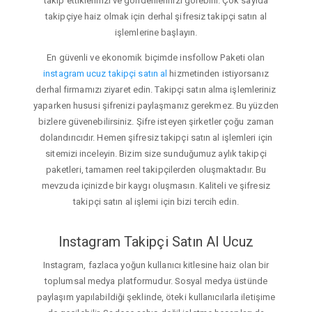
takip ettiklerinizi ve gönderilerinizi görebilir. Çok sayıda
takipçiye haiz olmak için derhal şifresiz takipçi satın al
işlemlerine başlayın.
En güvenli ve ekonomik biçimde insfollow Paketi olan
instagram ucuz takipçi satın al
hizmetinden istiyorsanız
derhal firmamızı ziyaret edin. Takipçi satın alma işlemleriniz
yaparken hususi şifrenizi paylaşmanız gerekmez. Bu yüzden
bizlere güvenebilirsiniz. Şifre isteyen şirketler çoğu zaman
dolandırıcıdır. Hemen şifresiz takipçi satın al işlemleri için
sitemizi inceleyin. Bizim size sunduğumuz aylık takipçi
paketleri, tamamen reel takipçilerden oluşmaktadır. Bu
mevzuda içinizde bir kaygı oluşmasın. Kaliteli ve şifresiz
takipçi satın al işlemi için bizi tercih edin.
Instagram Takipçi Satın Al Ucuz
Instagram, fazlaca yoğun kullanıcı kitlesine haiz olan bir
toplumsal medya platformudur. Sosyal medya üstünde
paylaşım yapılabildiği şeklinde, öteki kullanıcılarla iletişime