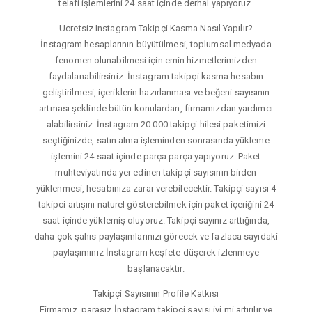
telafi işlemlerini 24 saat içinde derhal yapıyoruz.
Ücretsiz Instagram Takipçi Kasma Nasıl Yapılır?
İnstagram hesaplarının büyütülmesi, toplumsal medyada
fenomen olunabilmesi için emin hizmetlerimizden
faydalanabilirsiniz. İnstagram takipçi kasma hesabın
geliştirilmesi, içeriklerin hazırlanması ve beğeni sayısının
artması şeklinde bütün konulardan, firmamızdan yardımcı
alabilirsiniz. İnstagram 20.000 takipçi hilesi paketimizi
seçtiğinizde, satın alma işleminden sonrasında yükleme
işlemini 24 saat içinde parça parça yapıyoruz. Paket
muhteviyatında yer edinen takipçi sayısının birden
yüklenmesi, hesabınıza zarar verebilecektir. Takipçi sayısı 4
takipci artışını naturel gösterebilmek için paket içeriğini 24
saat içinde yüklemiş oluyoruz. Takipçi sayınız arttığında,
daha çok şahıs paylaşımlarınızı görecek ve fazlaca sayıdaki
paylaşımınız İnstagram keşfete düşerek izlenmeye
başlanacaktır.
Takipçi Sayısının Profile Katkısı
Firmamız, parasız İnstagram takipçi sayısı iyi mi artırılır ve