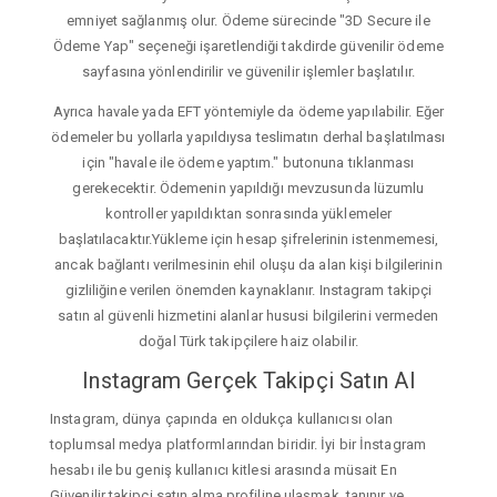
emniyet sağlanmış olur. Ödeme sürecinde "3D Secure ile
Ödeme Yap" seçeneği işaretlendiği takdirde güvenilir ödeme
sayfasına yönlendirilir ve güvenilir işlemler başlatılır.
Ayrıca havale yada EFT yöntemiyle da ödeme yapılabilir. Eğer
ödemeler bu yollarla yapıldıysa teslimatın derhal başlatılması
için "havale ile ödeme yaptım." butonuna tıklanması
gerekecektir. Ödemenin yapıldığı mevzusunda lüzumlu
kontroller yapıldıktan sonrasında yüklemeler
başlatılacaktır.Yükleme için hesap şifrelerinin istenmemesi,
ancak bağlantı verilmesinin ehil oluşu da alan kişi bilgilerinin
gizliliğine verilen önemden kaynaklanır. Instagram takipçi
satın al güvenli hizmetini alanlar hususi bilgilerini vermeden
doğal Türk takipçilere haiz olabilir.
Instagram Gerçek Takipçi Satın Al
Instagram, dünya çapında en oldukça kullanıcısı olan
toplumsal medya platformlarından biridir. İyi bir İnstagram
hesabı ile bu geniş kullanıcı kitlesi arasında müsait En
Güvenilir takipçi satın alma profiline ulaşmak, tanınır ve