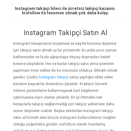
Instagram takipçi hilesi ile ücretsiz takipçi kazanın.
İnsfollow ile fenomen olmak çok daha kolay.
Instagram Takipçi Satın Al
Instagram hesaplarının büyümesi ve keşfet kısmına düşmesi
için takipçi satın almak iyi bir yöntemdir. Bu yolla uzun zaman
beklemeden ve fazla uğraşmaya ihtiyaç duymadan hedef
kesime ulaşılabilir. Her ne kadar takipçi satın alma işleminin
yapılması öneri edilse de bu mevzuda oldukça dikkatli olmak
gerekir. Çünkü
İnstagram takipçi
satışı yaptığını iddia eden
birtakım kaynaklar dolandırıcı çıkabilir. 4 takipci Güvenli
ödeme yöntemlerini kullanmayarak kart bilgilerinin
çalınmasına niçin olanlar çıkabilir. En iyi ihtimalle reel
hesaplarla takipçi sağlanmadığı için takipçi yüklemesi daha
sonra düşmeler olabilir. Başka sitelerden Instagram takipçi
satın al hizmeti alan birçok instagram kullanıcılarının mağdur
olduğu çoğunlukla görülür. insfollow olarak hazırlamış
olduğumuz paketler tamamen reel kullanıcılardan oluşur. Bu