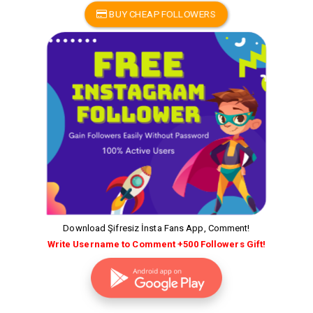
BUY CHEAP FOLLOWERS
Download Şifresiz İnsta Fans App, Comment!
Write Username to Comment +500 Followers Gift!