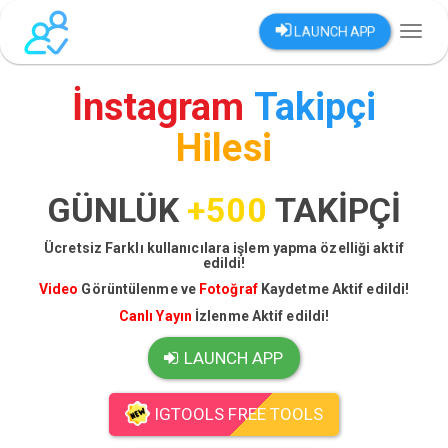
LAUNCH APP
Toggl
naviga
İnstagram
Takipçi
Hilesi
GÜNLÜK
+500
TAKİPÇİ
Ücretsiz Farklı kullanıcılara işlem yapma özelliği aktif
edildi!
Video
Görüntülenme ve
Fotoğraf
Kaydetme Aktif edildi!
Canlı Yayın
İzlenme Aktif edildi!
LAUNCH APP
IGTOOLS FREE TOOLS