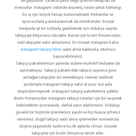
de geçilebilir. Sadece şahıs değil işletme hesapları da
mevcuttur. Instagram üstünde alışveriş, tecim yahut herhangi
bir iş için birçok hesap bulunmaktadır. Reklamlar ve
sponsorlarla para kazanmak da mümkündür. Sosyal
medyada iyi bir noktada gelebilmek için oldukça sayıda
takipçiye ihtiyacınız olacaktır. Bunun için bizim firmamızdan
reel takipçiler satın almalısınız. En müsait instagram kalıcı
instagram takipçi hilesi
satın alma hakkında, sitemize
başvurabilirsiniz.
Takipçi paketlerimizin yanında sizlere muhtelif hediyeler de
sunmaktayız. Takipçi paketindeki takipçi sayısına gore
armağan takipçiler de vermekteyiz. Hemen teslimat
yardımıyla Instagram takipçi satın al ucuz sizi asla
düşündürmeyecek. Instagram takipçi paketlerimiz aylıktır.
Bizim firmamızdan instagram takipçi tutarları için bir seçenek
belirledikten sonrasında, derhal satın alabilirsiniz. Oldukça
güvenli bir biçimde işlemleriniz yapılır ve hiç hususi şifreniz
istenmez. doğal takipçi satın alma işleminden sonrasında
düşme yaşanabilir sadece bu ilk aylarda olmaz. Gerçek
takipçiler için bizim firmamızı tercih edin.