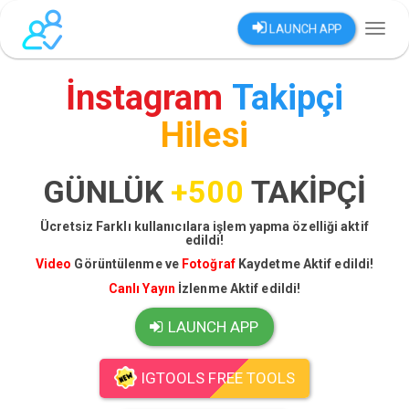
LAUNCH APP
Toggl
naviga
İnstagram
Takipçi
Hilesi
GÜNLÜK
+500
TAKİPÇİ
Ücretsiz Farklı kullanıcılara işlem yapma özelliği aktif
edildi!
Video
Görüntülenme ve
Fotoğraf
Kaydetme Aktif edildi!
Canlı Yayın
İzlenme Aktif edildi!
LAUNCH APP
IGTOOLS FREE TOOLS