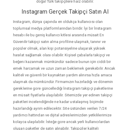
doğal Türk takipçilere haiz olabilir.
Instagram Gerçek Takipçi Satın Al
Instagram, dünya çapında en oldukça kullanıcısı olan
toplumsal medya platformlarından biridir. İyi bir İnstagram
hesabı ile bu geniş kullanıcı kitlesi arasında müsait En
Güvenilir takipçi satın alma profiline ulaşmak, tanınır ve
popüler olmak, alan kişi potansiyeline ulaşarak yüksek
hasılat sağlamak olası olabilir. Kişisel çabalarla takipçi ve
beğeni kazanmak mümkündür sadece bunun için ciddi bir
emek harcamak ve uzun zaman beklemek gerekebilir. Ancak
kaliteli ve güvenli bir kaynaktan yardım alınırsa hızla amaca
ulaşmak da mümkündür. Firmamızın hazırladığı ve dönemin
gereklerine gore güncellediği İnstagram takipçi paketlerine
en müsait fiyatlarla ulaşılabilir. Sitemizde yer edinen takipçi
paketleri incelendiğinde ne kadar ustalaşmış biçimde
hazırlandığı ayrım edilecektir. Site üstünden verilen 7/24
yardımcı hattından ve dijital adreslerimizden yetkililerimize
kolayca ulaşılabilir. İsteğe gore ancak yerli kullanıcılardan
oluşan paketler de satın alınabilir. Takipçiler kaliteli