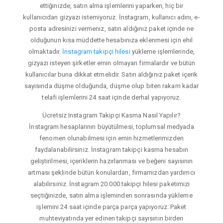
ettiğinizde, satın alma işlemlerini yaparken, hiç bir
kullanıcıdan gizyazı istemiyoruz. İnstagram, kullanıcı adını, e-
posta adresinizi vermeniz, satın aldığınız paket içinde ne
olduğunun kısa müddette hesabınıza eklenmesi için ehil
olmaktadır.
İnstagram takipçi hilesi
yükleme işlemlerinde,
gizyazı isteyen şirketler emin olmayan firmalardır ve bütün
kullanıcılar buna dikkat etmelidir. Satın aldığınız paket içerik
sayısında düşme olduğunda, düşme olup biten rakam kadar
telafi işlemlerini 24 saat içinde derhal yapıyoruz.
Ücretsiz Instagram Takipçi Kasma Nasıl Yapılır?
İnstagram hesaplarının büyütülmesi, toplumsal medyada
fenomen olunabilmesi için emin hizmetlerimizden
faydalanabilirsiniz. İnstagram takipçi kasma hesabın
geliştirilmesi, içeriklerin hazırlanması ve beğeni sayısının
artması şeklinde bütün konulardan, firmamızdan yardımcı
alabilirsiniz. İnstagram 20.000 takipçi hilesi paketimizi
seçtiğinizde, satın alma işleminden sonrasında yükleme
işlemini 24 saat içinde parça parça yapıyoruz. Paket
muhteviyatında yer edinen takipçi sayısının birden