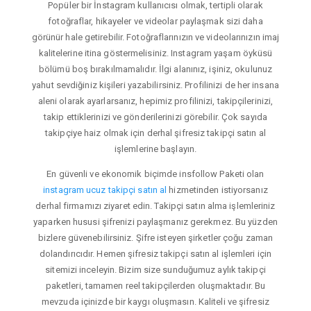
Popüler bir İnstagram kullanıcısı olmak, tertipli olarak
fotoğraflar, hikayeler ve videolar paylaşmak sizi daha
görünür hale getirebilir. Fotoğraflarınızın ve videolarınızın imaj
kalitelerine itina göstermelisiniz. Instagram yaşam öyküsü
bölümü boş bırakılmamalıdır. İlgi alanınız, işiniz, okulunuz
yahut sevdiğiniz kişileri yazabilirsiniz. Profilinizi de her insana
aleni olarak ayarlarsanız, hepimiz profilinizi, takipçilerinizi,
takip ettiklerinizi ve gönderilerinizi görebilir. Çok sayıda
takipçiye haiz olmak için derhal şifresiz takipçi satın al
işlemlerine başlayın.
En güvenli ve ekonomik biçimde insfollow Paketi olan
instagram ucuz takipçi satın al
hizmetinden istiyorsanız
derhal firmamızı ziyaret edin. Takipçi satın alma işlemleriniz
yaparken hususi şifrenizi paylaşmanız gerekmez. Bu yüzden
bizlere güvenebilirsiniz. Şifre isteyen şirketler çoğu zaman
dolandırıcıdır. Hemen şifresiz takipçi satın al işlemleri için
sitemizi inceleyin. Bizim size sunduğumuz aylık takipçi
paketleri, tamamen reel takipçilerden oluşmaktadır. Bu
mevzuda içinizde bir kaygı oluşmasın. Kaliteli ve şifresiz