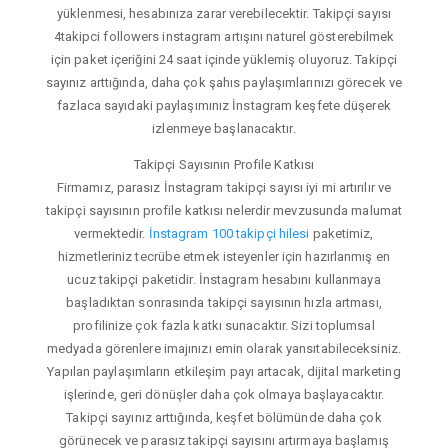
yüklenmesi, hesabınıza zarar verebilecektir. Takipçi sayısı
4takipci followers instagram artışını naturel gösterebilmek
için paket içeriğini 24 saat içinde yüklemiş oluyoruz. Takipçi
sayınız arttığında, daha çok şahıs paylaşımlarınızı görecek ve
fazlaca sayıdaki paylaşımınız İnstagram keşfete düşerek
izlenmeye başlanacaktır.
Takipçi Sayısının Profile Katkısı
Firmamız, parasız İnstagram takipçi sayısı iyi mi artırılır ve
takipçi sayısının profile katkısı nelerdir mevzusunda malumat
vermektedir.
İnstagram 100 takipçi hilesi
paketimiz,
hizmetleriniz tecrübe etmek isteyenler için hazırlanmış en
ucuz takipçi paketidir. İnstagram hesabını kullanmaya
başladıktan sonrasında takipçi sayısının hızla artması,
profilinize çok fazla katkı sunacaktır. Sizi toplumsal
medyada görenlere imajınızı emin olarak yansıtabileceksiniz.
Yapılan paylaşımların etkileşim payı artacak, dijital marketing
işlerinde, geri dönüşler daha çok olmaya başlayacaktır.
Takipçi sayınız arttığında, keşfet bölümünde daha çok
görünecek ve parasız takipçi sayısını artırmaya başlamış