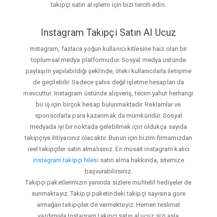
takipçi satın al işlemi için bizi tercih edin.
Instagram Takipçi Satın Al Ucuz
Instagram, fazlaca yoğun kullanıcı kitlesine haiz olan bir
toplumsal medya platformudur. Sosyal medya üstünde
paylaşım yapılabildiği şeklinde, öteki kullanıcılarla iletişime
de geçilebilir. Sadece şahıs değil işletme hesapları da
mevcuttur. Instagram üstünde alışveriş, tecim yahut herhangi
bir iş için birçok hesap bulunmaktadır. Reklamlar ve
sponsorlarla para kazanmak da mümkündür. Sosyal
medyada iyi bir noktada gelebilmek için oldukça sayıda
takipçiye ihtiyacınız olacaktır. Bunun için bizim firmamızdan
reel takipçiler satın almalısınız. En müsait instagram kalıcı
instagram takipçi hilesi
satın alma hakkında, sitemize
başvurabilirsiniz.
Takipçi paketlerimizin yanında sizlere muhtelif hediyeler de
sunmaktayız. Takipçi paketindeki takipçi sayısına gore
armağan takipçiler de vermekteyiz. Hemen teslimat
yardımıyla Instagram takipçi satın al ucuz sizi asla