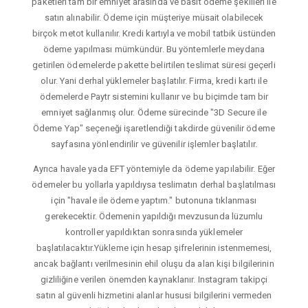
paketleri tam bir emniyet arasında ve basit ödeme şekilleri ile
satın alınabilir. Ödeme için müşteriye müsait olabilecek
birçok metot kullanılır. Kredi kartıyla ve mobil tatbik üstünden
ödeme yapılması mümkündür. Bu yöntemlerle meydana
getirilen ödemelerde pakette belirtilen teslimat süresi geçerli
olur. Yani derhal yüklemeler başlatılır. Firma, kredi kartı ile
ödemelerde Paytr sistemini kullanır ve bu biçimde tam bir
emniyet sağlanmış olur. Ödeme sürecinde "3D Secure ile
Ödeme Yap" seçeneği işaretlendiği takdirde güvenilir ödeme
sayfasına yönlendirilir ve güvenilir işlemler başlatılır.
Ayrıca havale yada EFT yöntemiyle da ödeme yapılabilir. Eğer
ödemeler bu yollarla yapıldıysa teslimatın derhal başlatılması
için "havale ile ödeme yaptım." butonuna tıklanması
gerekecektir. Ödemenin yapıldığı mevzusunda lüzumlu
kontroller yapıldıktan sonrasında yüklemeler
başlatılacaktır.Yükleme için hesap şifrelerinin istenmemesi,
ancak bağlantı verilmesinin ehil oluşu da alan kişi bilgilerinin
gizliliğine verilen önemden kaynaklanır. Instagram takipçi
satın al güvenli hizmetini alanlar hususi bilgilerini vermeden