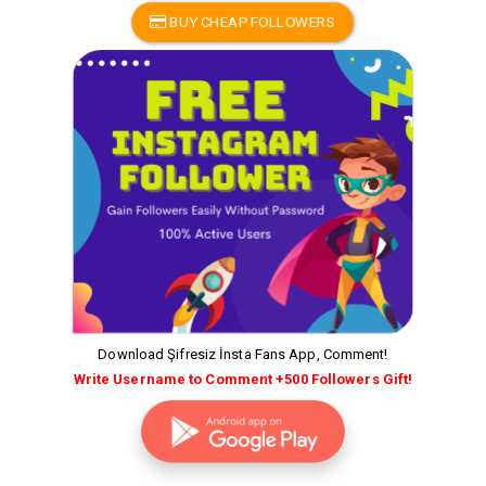
BUY CHEAP FOLLOWERS
Download Şifresiz İnsta Fans App, Comment!
Write Username to Comment +500 Followers Gift!