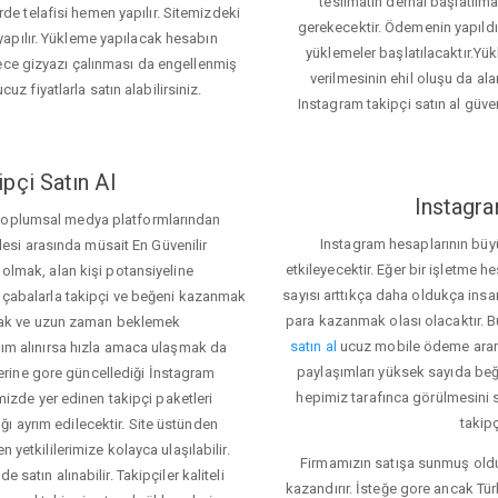
teslimatın derhal başlatılm
e telafisi hemen yapılır. Sitemizdeki
gerekecektir. Ödemenin yapıld
apılır. Yükleme yapılacak hesabın
yüklemeler başlatılacaktır.Yü
lece gizyazı çalınması da engellenmiş
verilmesinin ehil oluşu da alan
cuz fiyatlarla satın alabilirsiniz.
Instagram takipçi satın al güve
pçi Satın Al
Instagra
 toplumsal medya platformlarından
Instagram hesaplarının büy
itlesi arasında müsait En Güvenilir
etkileyecektir. Eğer bir işletme 
 olmak, alan kişi potansiyeline
sayısı arttıkça daha oldukça insa
el çabalarla takipçi ve beğeni kazanmak
para kazanmak olası olacaktır.
mak ve uzun zaman beklemek
satın al
ucuz mobile ödeme aramas
rdım alınırsa hızla amaca ulaşmak da
paylaşımları yüksek sayıda beğ
rine gore güncellediği İnstagram
hepimiz tarafınca görülmesini s
temizde yer edinen takipçi paketleri
takipç
ı ayrım edilecektir. Site üstünden
 yetkililerimize kolayca ulaşılabilir.
Firmamızın satışa sunmuş olduğ
 satın alınabilir. Takipçiler kaliteli
kazandırır. İsteğe gore ancak Tü