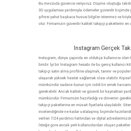
Bu mevzuda güvence veriyoruz. Düşme oluştuğu takdird
3D uygulaması yardımıyla ödemeler güvenilir biçimde y
şifresi yahut başkaca hususi bilgiler istenmez ve böy
olur. Firmamızın güvenilir kaliteli takipçi paketlerini en u
Instagram Gerçek Taki
Instagram, dünya çapında en oldukça kullanıcısı olan
biridir. İyi bir İnstagram hesabı ile bu geniş kullanıcı k
takipçi satın alma profiline ulaşmak, tanınır ve popüler
ulaşarak yüksek hasılat sağlamak olası olabilir. Kişis
mümkündür sadece bunun için ciddi bir emek harca
gerekebilir. Ancak kaliteli ve güvenli bir kaynaktan ya
mümkündür. Firmamızın hazırladığı ve dönemin gerekle
takipçi paketlerine en müsait fiyatlarla ulaşılabilir. Si
incelendiğinde ne kadar ustalaşmış biçimde hazırlandığ
verilen 7/24 yardımcı hattından ve dijital adreslerimizden
İsteğe gore ancak yerli kullanıcılardan oluşan paketler de