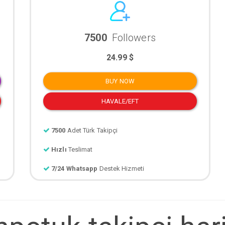
7500
Followers
24.99 $
BUY NOW
HAVALE/EFT
7500
Adet Türk Takipçi
Hızlı
Teslimat
7/24 Whatsapp
Destek Hizmeti