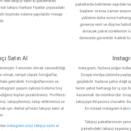
 reel takipçi satın al yüklemeleri
paketlerde belirlenen sayıdaki t
tuk takipci haritasi Fiyatlar piyasadaki
başlanır ve kısa zaman arasın
lir biçimde ödeme yapılabilir. Hesap
yükleme daha sonra herhang
ır.
güvence verir ve düşme halinde 
alınacak paket ücretlerinin 
derecede güvenlidir. Kaliteli hi
çi Satın Al
Instagr
 istemiştir. Fenomen olmak zannedildiği
Instagram, fazlaca yoğun kulla
ı olmak, tertipli olarak fotoğraflar,
Sosyal medya üstünde paylaşım 
le getirebilir. Fotoğraflarınızın ve
geçilebilir. Sadece şahıs değil 
iz. Instagram yaşam öyküsü bölümü boş
tecim yahut herhangi bir iş için
iğiniz kişileri yazabilirsiniz. Profilinizi
kazanmak da mümkündür. Sosyal
i, takipçilerinizi, takip ettiklerinizi ve
takipçiye ihtiyacınız olacaktır. B
ak için derhal şifresiz takipçi satın al
En müsait instagram kalıcı
ın.
Takipçi paketlerimizin yanı
olan
instagram ucuz takipçi satın al
paketindeki takipçi sayısına