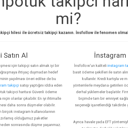
npotuk takipci hari
mi?
kipçi hilesi ile ücretsiz takipçi kazanın. İnsfollow ile fenomen olm
 Satın Al
İnstagram 
esi için takipçi satın almak iyi bir
İnsfollow'un kaliteli
instagram ta
 uğraşmaya ihtiyaç duymadan hedef
basit ödeme şekilleri ile satın al
eminin yapılması öneri edilse de bu
kullanılır. Kredi kartıyla 
ram takipçi
satışı yaptığını iddia eden
yöntemlerle meydana getirilen öde
potuk takipci haritasi Güvenli ödeme
derhal yüklemeler başlatılır. Fir
için olanlar çıkabilir. En iyi ihtimalle
biçimde tam bir emniyet sağl
mesi daha sonra düşmeler olabilir.
seçeneği işaretlendiği takdirde 
n birçok instagram kullanıcılarının
azırlamış olduğumuz paketler
Ayrıca havale yada EFT yöntemiyl
klemeden sonrasında düşme yaşanmaz.