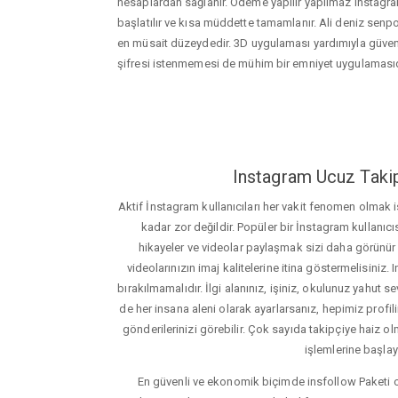
hesaplardan sağlanır. Ödeme yapılır yapılmaz instagram
başlatılır ve kısa müddette tamamlanır. Ali deniz senpo
en müsait düzeydedir. 3D uygulaması yardımıyla güveni
şifresi istenmemesi de mühim bir emniyet uygulamasıd
Instagram Ucuz Takip
Aktif İnstagram kullanıcıları her vakit fenomen olmak
kadar zor değildir. Popüler bir İnstagram kullanıcıs
hikayeler ve videolar paylaşmak sizi daha görünür ha
videolarınızın imaj kalitelerine itina göstermelisin
bırakılmamalıdır. İlgi alanınız, işiniz, okulunuz yahut sevd
de her insana aleni olarak ayarlarsanız, hepimiz profiliniz
gönderilerinizi görebilir. Çok sayıda takipçiye haiz olm
işlemlerine başlay
En güvenli ve ekonomik biçimde insfollow Paketi 