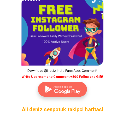
Download Şifresiz İnsta Fans App, Comment!
Write Username to Comment +500 Followers Gift!
Ali deniz senpotuk takipci haritasi