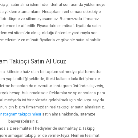
akipçi, satın alma işleminden derhal sonrasında yüklenmeye
da yükleme tamamlanır. Hesapların reel olması sebebiyle
i bir düşme ve silinme yaşanmaz. Bu mevzuda firmamız
hemen telafi edilir. Piyasadaki en müsait fiyatlarla satın
ödemesi sitemizin almış olduğu önlemler yardımıyla son
zmetlerimiz en müsait fiyatlarla ve güvenle satın alınabilir.
am Takipçi Satın Al Ucuz
nıcı kitlesine haiz olan bir toplumsal medya platformudur.
yapılabildiği şeklinde, öteki kullanıcılarla iletişime de
işletme hesapları da mevcuttur. Instagram üstünde alışveriş,
 birçok hesap bulunmaktadır. Reklamlar ve sponsorlarla para
 medyada iyi bir noktada gelebilmek için oldukça sayıda
unun için bizim firmamızdan reel takipçiler satın almalısınız.
instagram takipçi hilesi
satın alma hakkında, sitemize
başvurabilirsiniz.
nda sizlere muhtelif hediyeler de sunmaktayız. Takipçi
 gore armağan takipçiler de vermekteyiz. Hemen teslimat