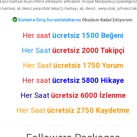
ipci haritasi ile profiliniz etkileşimi arttırabilir. Sosyal Medyada popülerliğin
haritasi, alı denız şenpötük takıpÇı harıtaşı, ali, deniz , senpotuk, şifresiz ta
Sisteme Giriş Sorumluluklarını
Okudum Kabul Ediyorum.
Her saat
ücretsiz 1500 Beğeni
Her Saat
ücretsiz 2000 Takipçi
Her Saat
ücretsiz
1750 Yorum
Her saat
ücretsiz 5800 Hikaye
Her Saat
ücretsiz 6000 İzlenme
Her Saat
ücretsiz
2750 Kaydetme