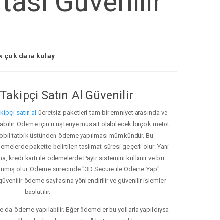
tasi Güvenilir
ak çok daha kolay.
Takipçi Satın Al Güvenilir
kipçi satın al
ücretsiz paketleri tam bir emniyet arasında ve
ınabilir. Ödeme için müşteriye müsait olabilecek birçok metot
ve mobil tatbik üstünden ödeme yapılması mümkündür. Bu
melerde pakette belirtilen teslimat süresi geçerli olur. Yani
ma, kredi kartı ile ödemelerde Paytr sistemini kullanır ve bu
anmış olur. Ödeme sürecinde "3D Secure ile Ödeme Yap"
güvenilir ödeme sayfasına yönlendirilir ve güvenilir işlemler
başlatılır.
e da ödeme yapılabilir. Eğer ödemeler bu yollarla yapıldıysa