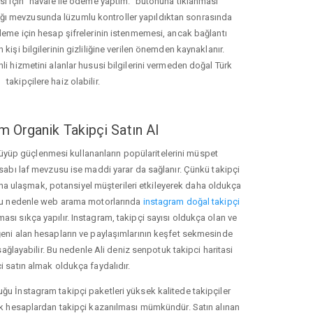
ası için "havale ile ödeme yaptım." butonuna tıklanması
ığı mevzusunda lüzumlu kontroller yapıldıktan sonrasında
kleme için hesap şifrelerinin istenmemesi, ancak bağlantı
 kişi bilgilerinin gizliliğine verilen önemden kaynaklanır.
nli hizmetini alanlar hususi bilgilerini vermeden doğal Türk
takipçilere haiz olabilir.
m Organik Takipçi Satın Al
üyüp güçlenmesi kullananların popülaritelerini müspet
hesabı laf mevzusu ise maddi yarar da sağlanır. Çünkü takipçi
na ulaşmak, potansiyel müşterileri etkileyerek daha oldukça
 Bu nedenle web arama motorlarında
instagram doğal takipçi
ı sıkça yapılır. Instagram, takipçi sayısı oldukça olan ve
eni alan hesapların ve paylaşımlarının keşfet sekmesinde
ağlayabilir. Bu nedenle Ali deniz senpotuk takipci haritasi
i satın almak oldukça faydalıdır.
u İnstagram takipçi paketleri yüksek kalitede takipçiler
rk hesaplardan takipçi kazanılması mümkündür. Satın alınan