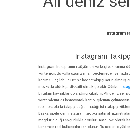
Ali deniz se
Instagram ta
Instagram Takipçi
Instagram hesaplarının büyümesi ve keşfet kısmına düşm
yöntemdir. Bu yolla uzun zaman beklemeden ve fazla
kesime ulaşılabilir. Her ne kadar takipçi satın alma işl
mevzuda oldukça dikkatli olmak gerekir. Çünkü
İnstag
birtakım kaynaklar dolandırıcı çıkabilir. Ali deniz sen
yöntemlerini kullanmayarak kart bilgilerinin çalınmasına n
reel hesaplarla takipçi sağlanmadığı için takipçi yükle
Başka sitelerden Instagram takipçi satın al hizmeti ala
mağdur olduğu çoğunlukla görülür. insfollow olarak h
tamamen reel kullanıcılardan oluşur. Bu nedenle yü