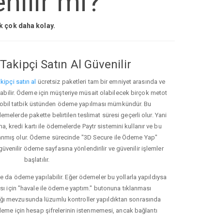
nilir mi?
ak çok daha kolay.
Takipçi Satın Al Güvenilir
kipçi satın al
ücretsiz paketleri tam bir emniyet arasında ve
ınabilir. Ödeme için müşteriye müsait olabilecek birçok metot
ve mobil tatbik üstünden ödeme yapılması mümkündür. Bu
melerde pakette belirtilen teslimat süresi geçerli olur. Yani
ma, kredi kartı ile ödemelerde Paytr sistemini kullanır ve bu
anmış olur. Ödeme sürecinde "3D Secure ile Ödeme Yap"
güvenilir ödeme sayfasına yönlendirilir ve güvenilir işlemler
başlatılır.
e da ödeme yapılabilir. Eğer ödemeler bu yollarla yapıldıysa
ası için "havale ile ödeme yaptım." butonuna tıklanması
ığı mevzusunda lüzumlu kontroller yapıldıktan sonrasında
kleme için hesap şifrelerinin istenmemesi, ancak bağlantı