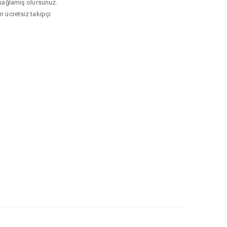
ı sağlamış olursunuz.
m ücretsiz takipçi