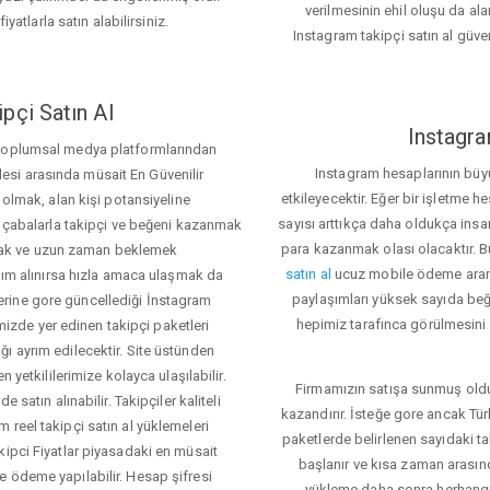
verilmesinin ehil oluşu da alan
iyatlarla satın alabilirsiniz.
Instagram takipçi satın al güve
pçi Satın Al
Instagra
 toplumsal medya platformlarından
Instagram hesaplarının büy
itlesi arasında müsait En Güvenilir
etkileyecektir. Eğer bir işletme 
 olmak, alan kişi potansiyeline
sayısı arttıkça daha oldukça insa
el çabalarla takipçi ve beğeni kazanmak
para kazanmak olası olacaktır.
mak ve uzun zaman beklemek
satın al
ucuz mobile ödeme aramas
rdım alınırsa hızla amaca ulaşmak da
paylaşımları yüksek sayıda beğ
rine gore güncellediği İnstagram
hepimiz tarafınca görülmesini 
temizde yer edinen takipçi paketleri
ı ayrım edilecektir. Site üstünden
 yetkililerimize kolayca ulaşılabilir.
Firmamızın satışa sunmuş olduğ
 satın alınabilir. Takipçiler kaliteli
kazandırır. İsteğe gore ancak Tü
 reel takipçi satın al yüklemeleri
paketlerde belirlenen sayıdaki t
kipci Fiyatlar piyasadaki en müsait
başlanır ve kısa zaman arasın
e ödeme yapılabilir. Hesap şifresi
yükleme daha sonra herhang