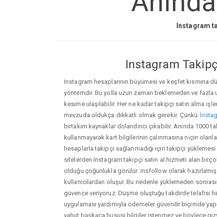
Aninda 
Instagram ta
Instagram Takipçi
Instagram hesaplarının büyümesi ve keşfet kısmına düşm
yöntemdir. Bu yolla uzun zaman beklemeden ve fazla
kesime ulaşılabilir. Her ne kadar takipçi satın alma işl
mevzuda oldukça dikkatli olmak gerekir. Çünkü
İnstag
birtakım kaynaklar dolandırıcı çıkabilir. Aninda 1000 
kullanmayarak kart bilgilerinin çalınmasına niçin olanlar ç
hesaplarla takipçi sağlanmadığı için takipçi yüklemesi
sitelerden Instagram takipçi satın al hizmeti alan birç
olduğu çoğunlukla görülür. insfollow olarak hazırlam
kullanıcılardan oluşur. Bu nedenle yüklemeden sonr
güvence veriyoruz. Düşme oluştuğu takdirde telafisi h
uygulaması yardımıyla ödemeler güvenilir biçimde yapıl
yahut başkaca hususi bilgiler istenmez ve böylece giz