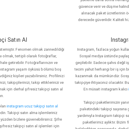
güvence verir ve düşme halinde 
alınacak paket ücretlerinin 
derecede güvenlidir. Kaliteli hi
çi Satın Al
Instagr
 istemiştir. Fenomen olmak zannedildiği
Instagram, fazlaca yoğun kulla
ı olmak, tertipli olarak fotoğraflar,
Sosyal medya üstünde paylaşım 
le getirebilir. Fotoğraflarınızın ve
geçilebilir. Sadece şahıs değil 
iz. Instagram yaşam öyküsü bölümü boş
tecim yahut herhangi bir iş için
iğiniz kişileri yazabilirsiniz. Profilinizi
kazanmak da mümkündür. Sosyal
i, takipçilerinizi, takip ettiklerinizi ve
takipçiye ihtiyacınız olacaktır. B
ak için derhal şifresiz takipçi satın al
En müsait instagram kalıcı
ın.
Takipçi paketlerimizin yanı
olan
instagram ucuz takipçi satın al
paketindeki takipçi sayısına
din. Takipçi satın alma işlemleriniz
yardımıyla Instagram takipçi s
üzden bizlere güvenebilirsiniz. Şifre
paketlerimiz aylıktır. Bizim
fresiz takipçi satın al işlemleri için
belirledikten sonrasında, derhal 