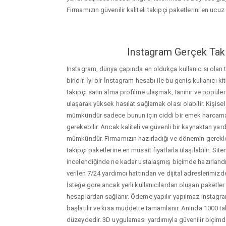
Firmamızın güvenilir kaliteli takipçi paketlerini en ucuz f
Instagram Gerçek Taki
Instagram, dünya çapında en oldukça kullanıcısı olan
biridir. İyi bir İnstagram hesabı ile bu geniş kullanıcı k
takipçi satın alma profiline ulaşmak, tanınır ve popüler
ulaşarak yüksek hasılat sağlamak olası olabilir. Kişis
mümkündür sadece bunun için ciddi bir emek harca
gerekebilir. Ancak kaliteli ve güvenli bir kaynaktan ya
mümkündür. Firmamızın hazırladığı ve dönemin gerekle
takipçi paketlerine en müsait fiyatlarla ulaşılabilir. Si
incelendiğinde ne kadar ustalaşmış biçimde hazırlandığ
verilen 7/24 yardımcı hattından ve dijital adreslerimizden
İsteğe gore ancak yerli kullanıcılardan oluşan paketler de
hesaplardan sağlanır. Ödeme yapılır yapılmaz instagram
başlatılır ve kısa müddette tamamlanır. Aninda 1000 ta
düzeydedir. 3D uygulaması yardımıyla güvenilir biçimd