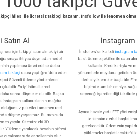
1000 takipci Güve
kipçi hilesi ile ücretsiz takipçi kazanın. İnsfollow ile fenomen olm
 Satın Al
İnstagram 
esi için takipçi satın almak iyi bir
İnsfollow'un kaliteli
instagram ta
 uğraşmaya ihtiyaç duymadan hedef
basit ödeme şekilleri ile satın al
eminin yapılması öneri edilse de bu
kullanılır. Kredi kartıyla 
ram takipçi
satışı yaptığını iddia eden
yöntemlerle meydana getirilen öde
takipci Güvenli ödeme yöntemlerini
derhal yüklemeler başlatılır. Fir
ıkabilir. En iyi ihtimalle reel
biçimde tam bir emniyet sağl
 daha sonra düşmeler olabilir. Başka
seçeneği işaretlendiği takdirde 
ok instagram kullanıcılarının mağdur
ış olduğumuz paketler tamamen reel
Ayrıca havale yada EFT yöntemiyl
asında düşme yaşanmaz. Bu mevzuda
teslimatın derhal başlatılm
emen yapılır. Sitemizdeki 3D
gerekecektir. Ödemenin yapıld
ır. Yükleme yapılacak hesabın şifresi
yüklemeler başlatılacaktır.Yü
yazı çalınması da engellenmiş olur.