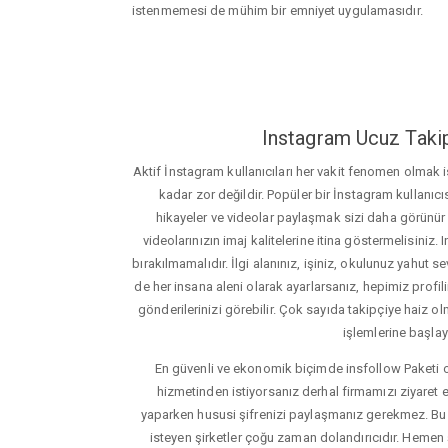
istenmemesi de mühim bir emniyet uygulamasıdır.
Instagram Ucuz Takip
Aktif İnstagram kullanıcıları her vakit fenomen olmak
kadar zor değildir. Popüler bir İnstagram kullanıcıs
hikayeler ve videolar paylaşmak sizi daha görünür ha
videolarınızın imaj kalitelerine itina göstermelisin
bırakılmamalıdır. İlgi alanınız, işiniz, okulunuz yahut sevd
de her insana aleni olarak ayarlarsanız, hepimiz profiliniz
gönderilerinizi görebilir. Çok sayıda takipçiye haiz olm
işlemlerine başlay
En güvenli ve ekonomik biçimde insfollow Paketi 
hizmetinden istiyorsanız derhal firmamızı ziyaret e
yaparken hususi şifrenizi paylaşmanız gerekmez. Bu y
isteyen şirketler çoğu zaman dolandırıcıdır. Hemen şi