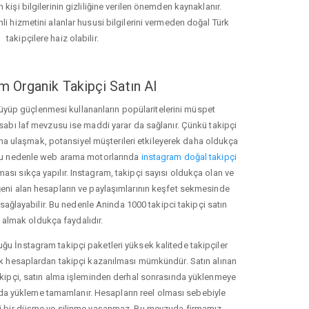
 kişi bilgilerinin gizliliğine verilen önemden kaynaklanır.
nli hizmetini alanlar hususi bilgilerini vermeden doğal Türk
takipçilere haiz olabilir.
m Organik Takipçi Satın Al
üyüp güçlenmesi kullananların popülaritelerini müspet
hesabı laf mevzusu ise maddi yarar da sağlanır. Çünkü takipçi
na ulaşmak, potansiyel müşterileri etkileyerek daha oldukça
 Bu nedenle web arama motorlarında
instagram doğal takipçi
ı sıkça yapılır. Instagram, takipçi sayısı oldukça olan ve
eni alan hesapların ve paylaşımlarının keşfet sekmesinde
sağlayabilir. Bu nedenle Aninda 1000 takipci takipçi satın
almak oldukça faydalıdır.
u İnstagram takipçi paketleri yüksek kalitede takipçiler
rk hesaplardan takipçi kazanılması mümkündür. Satın alınan
akipçi, satın alma işleminden derhal sonrasında yüklenmeye
da yükleme tamamlanır. Hesapların reel olması sebebiyle
i bir düşme ve silinme yaşanmaz. Bu mevzuda firmamız