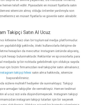
hemen telafi edilir. Piyasadaki en müsait fiyatlarla satın
ödemesi sitemizin almış olduğu önlemler yardımıyla son
zmetlerimiz en müsait fiyatlarla ve güvenle satın alınabilir.
am Takipçi Satın Al Ucuz
nıcı kitlesine haiz olan bir toplumsal medya platformudur.
yapılabildiği şeklinde, öteki kullanıcılarla iletişime de
işletme hesapları da mevcuttur. Instagram üstünde alışveriş,
 birçok hesap bulunmaktadır. Reklamlar ve sponsorlarla para
 medyada iyi bir noktada gelebilmek için oldukça sayıda
unun için bizim firmamızdan reel takipçiler satın almalısınız.
instagram takipçi hilesi
satın alma hakkında, sitemize
başvurabilirsiniz.
nda sizlere muhtelif hediyeler de sunmaktayız. Takipçi
 gore armağan takipçiler de vermekteyiz. Hemen teslimat
atın al ucuz sizi asla düşündürmeyecek. Instagram takipçi
 firmamızdan instagram takipçi tutarları için bir seçenek
satın alabilirsiniz. Oldukça güvenli bir biçimde işlemleriniz