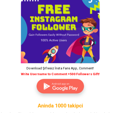
Download Şifresiz İnsta Fans App, Comment!
Write Username to Comment +500 Followers Gift!
Aninda 1000 takipci