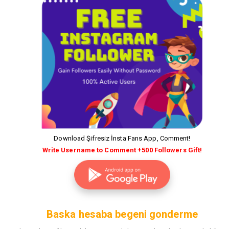
Download Şifresiz İnsta Fans App, Comment!
Write Username to Comment +500 Followers Gift!
Baska hesaba begeni gonderme