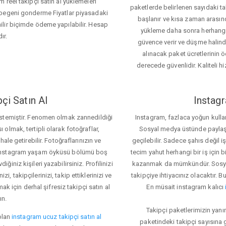
 reel takipçi satın al yüklemeleri
paketlerde belirlenen sayıdaki t
 begeni gonderme Fiyatlar piyasadaki
başlanır ve kısa zaman arasın
lir biçimde ödeme yapılabilir. Hesap
yükleme daha sonra herhang
ır.
güvence verir ve düşme halinde 
alınacak paket ücretlerinin 
derecede güvenlidir. Kaliteli hi
çi Satın Al
Instagr
 istemiştir. Fenomen olmak zannedildiği
Instagram, fazlaca yoğun kulla
ı olmak, tertipli olarak fotoğraflar,
Sosyal medya üstünde paylaşım 
le getirebilir. Fotoğraflarınızın ve
geçilebilir. Sadece şahıs değil 
iz. Instagram yaşam öyküsü bölümü boş
tecim yahut herhangi bir iş için
iğiniz kişileri yazabilirsiniz. Profilinizi
kazanmak da mümkündür. Sosyal
i, takipçilerinizi, takip ettiklerinizi ve
takipçiye ihtiyacınız olacaktır. B
ak için derhal şifresiz takipçi satın al
En müsait instagram kalıcı
ın.
Takipçi paketlerimizin yanı
olan
instagram ucuz takipçi satın al
paketindeki takipçi sayısına