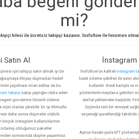
ba begeni gonder
mi?
kipçi hilesi ile ücretsiz takipçi kazanın. İnsfollow ile fenomen olm
 Satın Al
İnstagram 
esi için takipçi satın almak iyi bir
İnsfollow'un kaliteli
instagram ta
 uğraşmaya ihtiyaç duymadan hedef
basit ödeme şekilleri ile satın al
eminin yapılması öneri edilse de bu
kullanılır. Kredi kartıyla 
ram takipçi
satışı yaptığını iddia eden
yöntemlerle meydana getirilen öde
ba begeni gonderme Güvenli ödeme
derhal yüklemeler başlatılır. Fir
için olanlar çıkabilir. En iyi ihtimalle
biçimde tam bir emniyet sağl
mesi daha sonra düşmeler olabilir.
seçeneği işaretlendiği takdirde 
n birçok instagram kullanıcılarının
azırlamış olduğumuz paketler
Ayrıca havale yada EFT yöntemiyl
klemeden sonrasında düşme yaşanmaz.