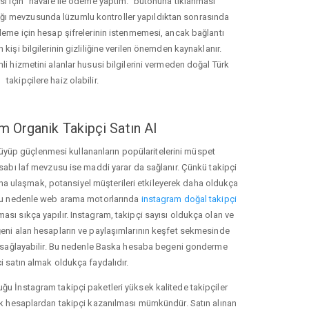
ası için "havale ile ödeme yaptım." butonuna tıklanması
ığı mevzusunda lüzumlu kontroller yapıldıktan sonrasında
kleme için hesap şifrelerinin istenmemesi, ancak bağlantı
 kişi bilgilerinin gizliliğine verilen önemden kaynaklanır.
nli hizmetini alanlar hususi bilgilerini vermeden doğal Türk
takipçilere haiz olabilir.
m Organik Takipçi Satın Al
üyüp güçlenmesi kullananların popülaritelerini müspet
hesabı laf mevzusu ise maddi yarar da sağlanır. Çünkü takipçi
na ulaşmak, potansiyel müşterileri etkileyerek daha oldukça
 Bu nedenle web arama motorlarında
instagram doğal takipçi
ı sıkça yapılır. Instagram, takipçi sayısı oldukça olan ve
eni alan hesapların ve paylaşımlarının keşfet sekmesinde
 sağlayabilir. Bu nedenle Baska hesaba begeni gonderme
i satın almak oldukça faydalıdır.
u İnstagram takipçi paketleri yüksek kalitede takipçiler
rk hesaplardan takipçi kazanılması mümkündür. Satın alınan