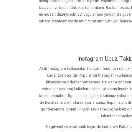
hesaplardan sağlanır. Ödeme yapılır yapılmaz instagram
başlatılır ve kısa müddette tamamlanır. Baska hesaba
en müsait düzeydedir. 3D uygulaması yardımıyla güveni
şifresi istenmemesi de mühim bir emniyet uygulamasıd
Instagram Ucuz Takip
Aktif İnstagram kullanıcıları her vakit fenomen olmak
kadar zor değildir. Popüler bir İnstagram kullanıcıs
hikayeler ve videolar paylaşmak sizi daha görünür ha
videolarınızın imaj kalitelerine itina göstermelisin
bırakılmamalıdır. İlgi alanınız, işiniz, okulunuz yahut sevd
de her insana aleni olarak ayarlarsanız, hepimiz profiliniz
gönderilerinizi görebilir. Çok sayıda takipçiye haiz olm
işlemlerine başlay
En güvenli ve ekonomik biçimde insfollow Paketi 