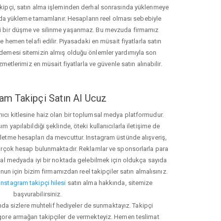
akipçi, satın alma işleminden derhal sonrasında yüklenmeye
da yükleme tamamlanır. Hesapların reel olması sebebiyle
i bir düşme ve silinme yaşanmaz. Bu mevzuda firmamız
hemen telafi edilir. Piyasadaki en müsait fiyatlarla satın
ödemesi sitemizin almış olduğu önlemler yardımıyla son
zmetlerimiz en müsait fiyatlarla ve güvenle satın alınabilir.
am Takipçi Satın Al Ucuz
nıcı kitlesine haiz olan bir toplumsal medya platformudur.
yapılabildiği şeklinde, öteki kullanıcılarla iletişime de
işletme hesapları da mevcuttur. Instagram üstünde alışveriş,
 birçok hesap bulunmaktadır. Reklamlar ve sponsorlarla para
 medyada iyi bir noktada gelebilmek için oldukça sayıda
unun için bizim firmamızdan reel takipçiler satın almalısınız.
instagram takipçi hilesi
satın alma hakkında, sitemize
başvurabilirsiniz.
nda sizlere muhtelif hediyeler de sunmaktayız. Takipçi
 gore armağan takipçiler de vermekteyiz. Hemen teslimat