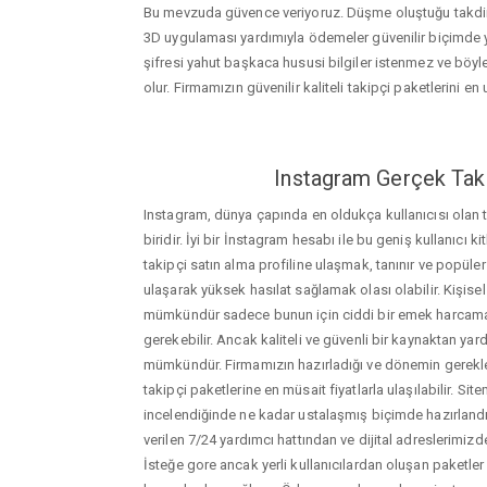
Bu mevzuda güvence veriyoruz. Düşme oluştuğu takdird
3D uygulaması yardımıyla ödemeler güvenilir biçimde y
şifresi yahut başkaca hususi bilgiler istenmez ve böy
olur. Firmamızın güvenilir kaliteli takipçi paketlerini en u
Instagram Gerçek Taki
Instagram, dünya çapında en oldukça kullanıcısı olan
biridir. İyi bir İnstagram hesabı ile bu geniş kullanıcı k
takipçi satın alma profiline ulaşmak, tanınır ve popüler
ulaşarak yüksek hasılat sağlamak olası olabilir. Kişis
mümkündür sadece bunun için ciddi bir emek harca
gerekebilir. Ancak kaliteli ve güvenli bir kaynaktan ya
mümkündür. Firmamızın hazırladığı ve dönemin gerekle
takipçi paketlerine en müsait fiyatlarla ulaşılabilir. Si
incelendiğinde ne kadar ustalaşmış biçimde hazırlandığ
verilen 7/24 yardımcı hattından ve dijital adreslerimizden
İsteğe gore ancak yerli kullanıcılardan oluşan paketler de