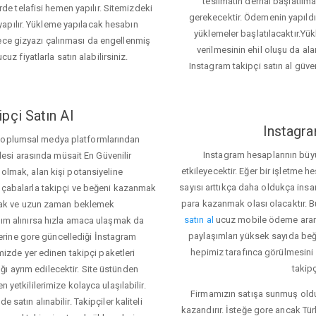
teslimatın derhal başlatılm
e telafisi hemen yapılır. Sitemizdeki
gerekecektir. Ödemenin yapıld
apılır. Yükleme yapılacak hesabın
yüklemeler başlatılacaktır.Yü
lece gizyazı çalınması da engellenmiş
verilmesinin ehil oluşu da alan
cuz fiyatlarla satın alabilirsiniz.
Instagram takipçi satın al güve
pçi Satın Al
Instagra
 toplumsal medya platformlarından
Instagram hesaplarının büy
itlesi arasında müsait En Güvenilir
etkileyecektir. Eğer bir işletme 
 olmak, alan kişi potansiyeline
sayısı arttıkça daha oldukça insa
el çabalarla takipçi ve beğeni kazanmak
para kazanmak olası olacaktır.
mak ve uzun zaman beklemek
satın al
ucuz mobile ödeme aramas
rdım alınırsa hızla amaca ulaşmak da
paylaşımları yüksek sayıda beğ
rine gore güncellediği İnstagram
hepimiz tarafınca görülmesini
temizde yer edinen takipçi paketleri
takipç
ı ayrım edilecektir. Site üstünden
 yetkililerimize kolayca ulaşılabilir.
Firmamızın satışa sunmuş olduğ
 satın alınabilir. Takipçiler kaliteli
kazandırır. İsteğe gore ancak Tü