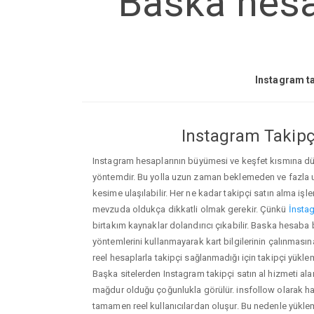
Baska hesa
Instagram ta
Instagram Takipçi
Instagram hesaplarının büyümesi ve keşfet kısmına düşm
yöntemdir. Bu yolla uzun zaman beklemeden ve fazla
kesime ulaşılabilir. Her ne kadar takipçi satın alma işl
mevzuda oldukça dikkatli olmak gerekir. Çünkü
İnstag
birtakım kaynaklar dolandırıcı çıkabilir. Baska hesa
yöntemlerini kullanmayarak kart bilgilerinin çalınmasına n
reel hesaplarla takipçi sağlanmadığı için takipçi yükle
Başka sitelerden Instagram takipçi satın al hizmeti ala
mağdur olduğu çoğunlukla görülür. insfollow olarak h
tamamen reel kullanıcılardan oluşur. Bu nedenle yü