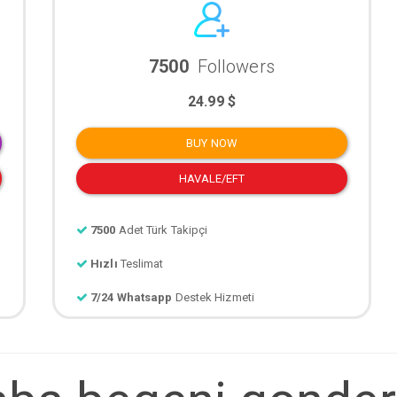
7500
Followers
24.99 $
BUY NOW
HAVALE/EFT
7500
Adet Türk Takipçi
Hızlı
Teslimat
7/24 Whatsapp
Destek Hizmeti