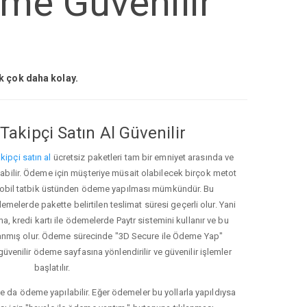
me Güvenilir
ak çok daha kolay.
Takipçi Satın Al Güvenilir
kipçi satın al
ücretsiz paketleri tam bir emniyet arasında ve
ınabilir. Ödeme için müşteriye müsait olabilecek birçok metot
ve mobil tatbik üstünden ödeme yapılması mümkündür. Bu
melerde pakette belirtilen teslimat süresi geçerli olur. Yani
ma, kredi kartı ile ödemelerde Paytr sistemini kullanır ve bu
anmış olur. Ödeme sürecinde "3D Secure ile Ödeme Yap"
güvenilir ödeme sayfasına yönlendirilir ve güvenilir işlemler
başlatılır.
e da ödeme yapılabilir. Eğer ödemeler bu yollarla yapıldıysa