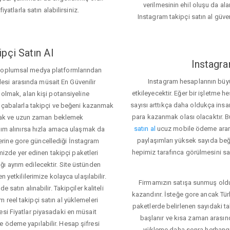
verilmesinin ehil oluşu da alan
iyatlarla satın alabilirsiniz.
Instagram takipçi satın al güve
pçi Satın Al
Instagra
 toplumsal medya platformlarından
Instagram hesaplarının büy
itlesi arasında müsait En Güvenilir
etkileyecektir. Eğer bir işletme 
 olmak, alan kişi potansiyeline
sayısı arttıkça daha oldukça insa
el çabalarla takipçi ve beğeni kazanmak
para kazanmak olası olacaktır.
mak ve uzun zaman beklemek
satın al
ucuz mobile ödeme aramas
rdım alınırsa hızla amaca ulaşmak da
paylaşımları yüksek sayıda beğ
rine gore güncellediği İnstagram
hepimiz tarafınca görülmesini sa
temizde yer edinen takipçi paketleri
ı ayrım edilecektir. Site üstünden
 yetkililerimize kolayca ulaşılabilir.
Firmamızın satışa sunmuş olduğ
 satın alınabilir. Takipçiler kaliteli
kazandırır. İsteğe gore ancak Tü
 reel takipçi satın al yüklemeleri
paketlerde belirlenen sayıdaki t
esi Fiyatlar piyasadaki en müsait
başlanır ve kısa zaman arasın
e ödeme yapılabilir. Hesap şifresi
yükleme daha sonra herhang