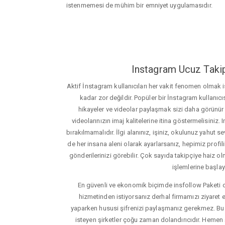
istenmemesi de mühim bir emniyet uygulamasıdır.
Instagram Ucuz Takip
Aktif İnstagram kullanıcıları her vakit fenomen olmak
kadar zor değildir. Popüler bir İnstagram kullanıcıs
hikayeler ve videolar paylaşmak sizi daha görünür ha
videolarınızın imaj kalitelerine itina göstermelisin
bırakılmamalıdır. İlgi alanınız, işiniz, okulunuz yahut sevd
de her insana aleni olarak ayarlarsanız, hepimiz profiliniz
gönderilerinizi görebilir. Çok sayıda takipçiye haiz olm
işlemlerine başlay
En güvenli ve ekonomik biçimde insfollow Paketi 
hizmetinden istiyorsanız derhal firmamızı ziyaret e
yaparken hususi şifrenizi paylaşmanız gerekmez. Bu y
isteyen şirketler çoğu zaman dolandırıcıdır. Hemen şi