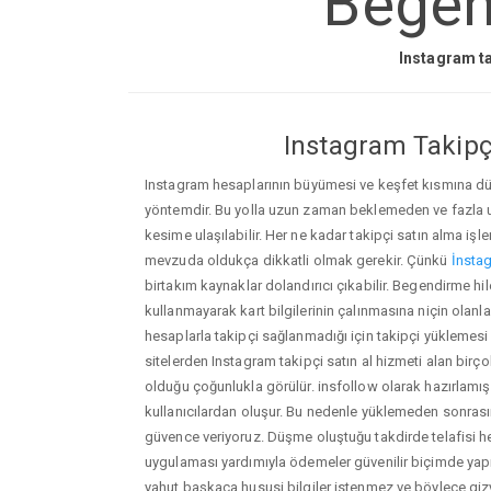
Begend
Instagram ta
Instagram Takipçi
Instagram hesaplarının büyümesi ve keşfet kısmına düşm
yöntemdir. Bu yolla uzun zaman beklemeden ve fazla
kesime ulaşılabilir. Her ne kadar takipçi satın alma işl
mevzuda oldukça dikkatli olmak gerekir. Çünkü
İnstag
birtakım kaynaklar dolandırıcı çıkabilir. Begendirme h
kullanmayarak kart bilgilerinin çalınmasına niçin olanlar ç
hesaplarla takipçi sağlanmadığı için takipçi yüklemesi
sitelerden Instagram takipçi satın al hizmeti alan birç
olduğu çoğunlukla görülür. insfollow olarak hazırlam
kullanıcılardan oluşur. Bu nedenle yüklemeden sonr
güvence veriyoruz. Düşme oluştuğu takdirde telafisi h
uygulaması yardımıyla ödemeler güvenilir biçimde yapıl
yahut başkaca hususi bilgiler istenmez ve böylece giz