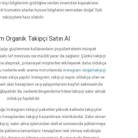
 kişi bilgilerinin gizliliğine verilen önemden kaynaklanır.
nli hizmetini alanlar hususi bilgilerini vermeden doğal Türk
takipçilere haiz olabilir.
m Organik Takipçi Satın Al
üyüp güçlenmesi kullananların popülaritelerini müspet
hesabı laf mevzusu ise maddi yarar da sağlanır. Çünkü takipçi
na ulaşmak, potansiyel müşterileri etkileyerek daha oldukça
 Bu nedenle web arama motorlarında
instagram doğal takipçi
ı sıkça yapılır. Instagram, takipçi sayısı oldukça olan ve
eni alan hesapların ve paylaşımlarının keşfet sekmesinde
ğlayabilir. Bu nedenle Begendirme hilesi takipçi satın almak
oldukça faydalıdır.
u İnstagram takipçi paketleri yüksek kalitede takipçiler
rk hesaplardan takipçi kazanılması mümkündür. Satın alınan
akipçi, satın alma işleminden derhal sonrasında yüklenmeye
da yükleme tamamlanır. Hesapların reel olması sebebiyle
i bir düşme ve silinme yaşanmaz. Bu mevzuda firmamız