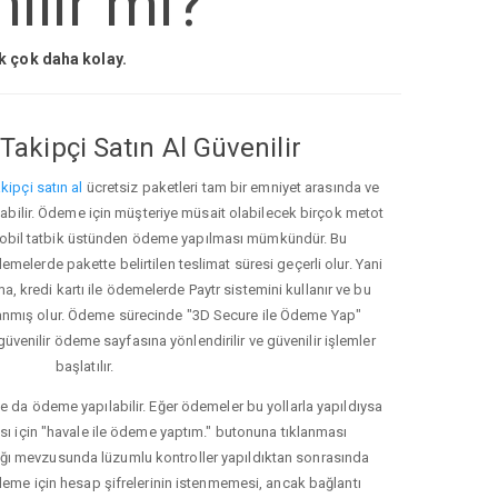
ilir mi?
ak çok daha kolay.
Takipçi Satın Al Güvenilir
kipçi satın al
ücretsiz paketleri tam bir emniyet arasında ve
ınabilir. Ödeme için müşteriye müsait olabilecek birçok metot
ve mobil tatbik üstünden ödeme yapılması mümkündür. Bu
melerde pakette belirtilen teslimat süresi geçerli olur. Yani
ma, kredi kartı ile ödemelerde Paytr sistemini kullanır ve bu
anmış olur. Ödeme sürecinde "3D Secure ile Ödeme Yap"
güvenilir ödeme sayfasına yönlendirilir ve güvenilir işlemler
başlatılır.
e da ödeme yapılabilir. Eğer ödemeler bu yollarla yapıldıysa
ası için "havale ile ödeme yaptım." butonuna tıklanması
ığı mevzusunda lüzumlu kontroller yapıldıktan sonrasında
kleme için hesap şifrelerinin istenmemesi, ancak bağlantı