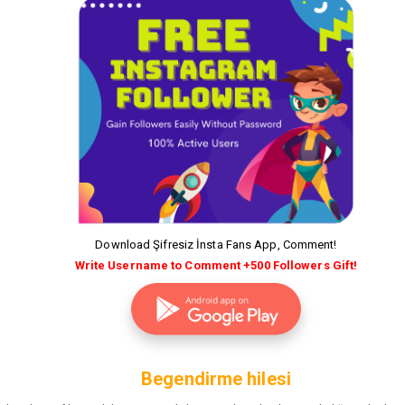
Download Şifresiz İnsta Fans App, Comment!
Write Username to Comment +500 Followers Gift!
Begendirme hilesi