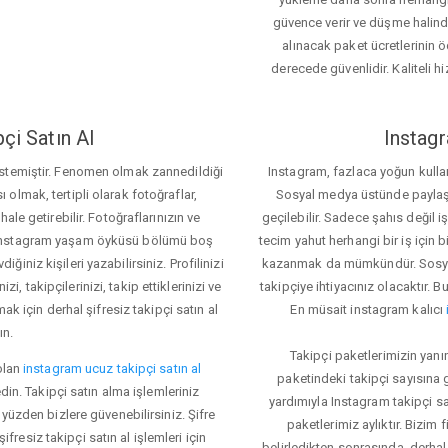
güvence verir ve düşme halinde 
alınacak paket ücretlerinin 
derecede güvenlidir. Kaliteli hi
çi Satın Al
Instagr
 istemiştir. Fenomen olmak zannedildiği
Instagram, fazlaca yoğun kulla
ı olmak, tertipli olarak fotoğraflar,
Sosyal medya üstünde paylaşım 
le getirebilir. Fotoğraflarınızın ve
geçilebilir. Sadece şahıs değil 
iz. Instagram yaşam öyküsü bölümü boş
tecim yahut herhangi bir iş için
iğiniz kişileri yazabilirsiniz. Profilinizi
kazanmak da mümkündür. Sosyal
i, takipçilerinizi, takip ettiklerinizi ve
takipçiye ihtiyacınız olacaktır. B
ak için derhal şifresiz takipçi satın al
En müsait instagram kalıcı
ın.
Takipçi paketlerimizin yanı
olan
instagram ucuz takipçi satın al
paketindeki takipçi sayısına
din. Takipçi satın alma işlemleriniz
yardımıyla Instagram takipçi s
üzden bizlere güvenebilirsiniz. Şifre
paketlerimiz aylıktır. Bizim
fresiz takipçi satın al işlemleri için
belirledikten sonrasında, derhal 