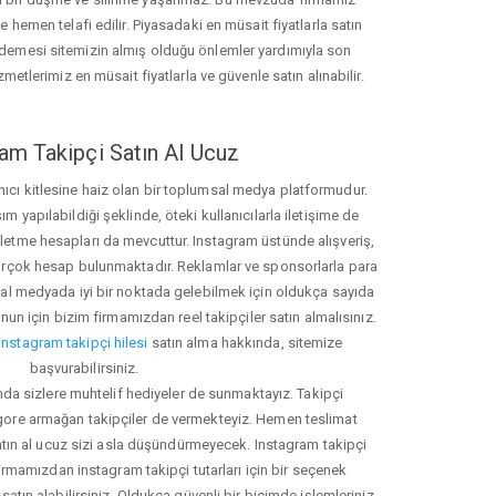
hemen telafi edilir. Piyasadaki en müsait fiyatlarla satın
ödemesi sitemizin almış olduğu önlemler yardımıyla son
zmetlerimiz en müsait fiyatlarla ve güvenle satın alınabilir.
am Takipçi Satın Al Ucuz
nıcı kitlesine haiz olan bir toplumsal medya platformudur.
yapılabildiği şeklinde, öteki kullanıcılarla iletişime de
işletme hesapları da mevcuttur. Instagram üstünde alışveriş,
 birçok hesap bulunmaktadır. Reklamlar ve sponsorlarla para
 medyada iyi bir noktada gelebilmek için oldukça sayıda
unun için bizim firmamızdan reel takipçiler satın almalısınız.
instagram takipçi hilesi
satın alma hakkında, sitemize
başvurabilirsiniz.
nda sizlere muhtelif hediyeler de sunmaktayız. Takipçi
 gore armağan takipçiler de vermekteyiz. Hemen teslimat
atın al ucuz sizi asla düşündürmeyecek. Instagram takipçi
 firmamızdan instagram takipçi tutarları için bir seçenek
satın alabilirsiniz. Oldukça güvenli bir biçimde işlemleriniz