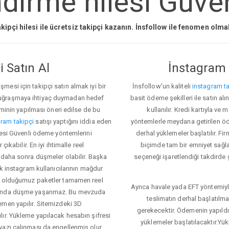
irme hilesi Güven
kipçi hilesi ile ücretsiz takipçi kazanın. İnsfollow ile fenomen olm
 Satın Al
İnstagram 
esi için takipçi satın almak iyi bir
İnsfollow'un kaliteli
instagram ta
 uğraşmaya ihtiyaç duymadan hedef
basit ödeme şekilleri ile satın al
eminin yapılması öneri edilse de bu
kullanılır. Kredi kartıyla 
ram takipçi
satışı yaptığını iddia eden
yöntemlerle meydana getirilen öde
ilesi Güvenli ödeme yöntemlerini
derhal yüklemeler başlatılır. Fir
ıkabilir. En iyi ihtimalle reel
biçimde tam bir emniyet sağl
 daha sonra düşmeler olabilir. Başka
seçeneği işaretlendiği takdirde 
ok instagram kullanıcılarının mağdur
ış olduğumuz paketler tamamen reel
Ayrıca havale yada EFT yöntemiyl
asında düşme yaşanmaz. Bu mevzuda
teslimatın derhal başlatılm
emen yapılır. Sitemizdeki 3D
gerekecektir. Ödemenin yapıld
ır. Yükleme yapılacak hesabın şifresi
yüklemeler başlatılacaktır.Yü
yazı çalınması da engellenmiş olur.