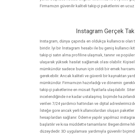
Firmamızın güvenilir kaliteli takipçi paketlerini en ucuz f
Instagram Gerçek Taki
Instagram, dünya çapında en oldukça kullanıcısı olan
biridir. İyi bir İnstagram hesabı ile bu geniş kullanıcı k
takipçi satın alma profiline ulaşmak, tanınır ve popüler
ulaşarak yüksek hasılat sağlamak olası olabilir. Kişis
mümkündür sadece bunun için ciddi bir emek harca
gerekebilir. Ancak kaliteli ve güvenli bir kaynaktan ya
mümkündür. Firmamızın hazırladığı ve dönemin gerekle
takipçi paketlerine en müsait fiyatlarla ulaşılabilir. Si
incelendiğinde ne kadar ustalaşmış biçimde hazırlandığ
verilen 7/24 yardımcı hattından ve dijital adreslerimizden
İsteğe gore ancak yerli kullanıcılardan oluşan paketler de
hesaplardan sağlanır. Ödeme yapılır yapılmaz instagram
başlatılır ve kısa müddette tamamlanır. Begendirme hil
düzeydedir. 3D uygulaması yardımıyla güvenilir biçimd