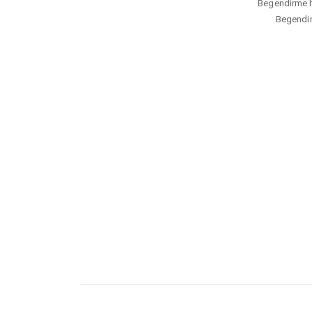
Begendirme hi
Begendirm