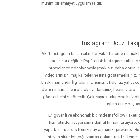
mühim bir emniyet uygulamasıdır.
Instagram Ucuz Takip
Aktif İnstagram kullanıcıları her vakit fenomen olmak
kadar zor değildir. Popüler bir İnstagram kullanıcıs
hikayeler ve videolar paylaşmak sizi daha görünür ha
videolarınızın imaj kalitelerine itina göstermelisin
bırakılmamalıdır. İlgi alanınız, işiniz, okulunuz yahut sevd
de her insana aleni olarak ayarlarsanız, hepimiz profiliniz
gönderilerinizi görebilir. Çok sayıda takipçiye haiz olm
işlemlerine başlay
En güvenli ve ekonomik biçimde insfollow Paketi 
hizmetinden istiyorsanız derhal firmamızı ziyaret e
yaparken hususi şifrenizi paylaşmanız gerekmez. Bu y
isteyen şirketler çoğu zaman dolandırıcıdır. Hemen şi