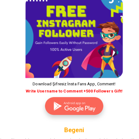
Download Şifresiz İnsta Fans App, Comment!
Write Username to Comment +500 Followers Gift!
Begeni