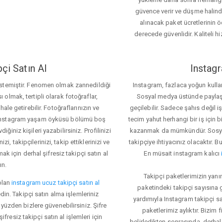
güvence verir ve düşme halinde 
alınacak paket ücretlerinin 
derecede güvenlidir. Kaliteli hi
çi Satın Al
Instagr
 istemiştir. Fenomen olmak zannedildiği
Instagram, fazlaca yoğun kulla
ı olmak, tertipli olarak fotoğraflar,
Sosyal medya üstünde paylaşım 
le getirebilir. Fotoğraflarınızın ve
geçilebilir. Sadece şahıs değil 
iz. Instagram yaşam öyküsü bölümü boş
tecim yahut herhangi bir iş için
iğiniz kişileri yazabilirsiniz. Profilinizi
kazanmak da mümkündür. Sosyal
i, takipçilerinizi, takip ettiklerinizi ve
takipçiye ihtiyacınız olacaktır. B
ak için derhal şifresiz takipçi satın al
En müsait instagram kalıcı
ın.
Takipçi paketlerimizin yanı
olan
instagram ucuz takipçi satın al
paketindeki takipçi sayısına
din. Takipçi satın alma işlemleriniz
yardımıyla Instagram takipçi s
üzden bizlere güvenebilirsiniz. Şifre
paketlerimiz aylıktır. Bizim
fresiz takipçi satın al işlemleri için
belirledikten sonrasında, derhal 