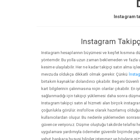
Instagram ta
Instagram Takipçi
Instagram hesaplarının büyümesi ve keşfet kısmına düşm
yöntemdir. Bu yolla uzun zaman beklemeden ve fazla
kesime ulaşılabilir. Her ne kadar takipçi satın alma işl
mevzuda oldukça dikkatli olmak gerekir. Çünkü
İnstag
birtakım kaynaklar dolandırıcı çıkabilir. Begeni Güven
kart bilgilerinin çalınmasına niçin olanlar çıkabilir. En iy
sağlanmadığı için takipçi yüklemesi daha sonra düşmele
Instagram takipçi satın al hizmeti alan birçok instagra
çoğunlukla görülür. insfollow olarak hazırlamış oldu
kullanıcılardan oluşur. Bu nedenle yüklemeden sonr
güvence veriyoruz. Düşme oluştuğu takdirde telafisi h
uygulaması yardımıyla ödemeler güvenilir biçimde yapıl
yahut başkaca hususi bilgiler istenmez ve böylece giz