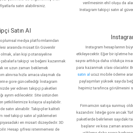
verilmesinin ehil oluşu da alan
iyatlarla satın alabilirsiniz.
Instagram takipçi satın al güve
pçi Satın Al
Instagra
 toplumsal medya platformlarından
Instagram hesaplarının büy
itlesi arasında müsait En Güvenilir
etkileyecektir. Eğer bir işletme 
 olmak, alan kişi potansiyeline
sayısı arttıkça daha oldukça insa
el çabalarla takipçi ve beğeni kazanmak
para kazanmak olası olacaktır.
mak ve uzun zaman beklemek
satın al
ucuz mobile ödeme aramas
rdım alınırsa hızla amaca ulaşmak da
paylaşımları yüksek sayıda beğ
rine gore güncellediği İnstagram
hepimiz tarafınca görülmesini s
temizde yer edinen takipçi paketleri
ı ayrım edilecektir. Site üstünden
 yetkililerimize kolayca ulaşılabilir.
Firmamızın satışa sunmuş olduğ
 satın alınabilir. Takipçiler kaliteli
kazandırır. İsteğe gore ancak Tü
 reel takipçi satın al yüklemeleri
paketlerde belirlenen sayıdaki t
r piyasadaki en müsait düzeydedir. 3D
başlanır ve kısa zaman arasın
ilir. Hesap şifresi istenmemesi de
yükleme daha sonra herhang