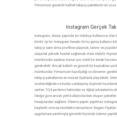
Firmamızın güvenilir kaliteli takipçi paketlerini en ucuz f
Instagram Gerçek Taki
Instagram, dünya çapında en oldukça kullanıcısı olan
biridir. İyi bir İnstagram hesabı ile bu geniş kullanıcı k
takipçi satın alma profiline ulaşmak, tanınır ve popüler
ulaşarak yüksek hasılat sağlamak olası olabilir. Kişis
mümkündür sadece bunun için ciddi bir emek harca
gerekebilir. Ancak kaliteli ve güvenli bir kaynaktan ya
mümkündür. Firmamızın hazırladığı ve dönemin gerekle
takipçi paketlerine en müsait fiyatlarla ulaşılabilir. Si
incelendiğinde ne kadar ustalaşmış biçimde hazırlandığ
verilen 7/24 yardımcı hattından ve dijital adreslerimizden
İsteğe gore ancak yerli kullanıcılardan oluşan paketler de
hesaplardan sağlanır. Ödeme yapılır yapılmaz instagram
başlatılır ve kısa müddette tamamlanır. Begeni Fiyatla
uygulaması yardımıyla güvenilir biçimde ödeme yapılab