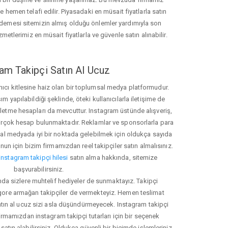
hemen telafi edilir. Piyasadaki en müsait fiyatlarla satın
ödemesi sitemizin almış olduğu önlemler yardımıyla son
zmetlerimiz en müsait fiyatlarla ve güvenle satın alınabilir.
am Takipçi Satın Al Ucuz
nıcı kitlesine haiz olan bir toplumsal medya platformudur.
yapılabildiği şeklinde, öteki kullanıcılarla iletişime de
işletme hesapları da mevcuttur. Instagram üstünde alışveriş,
 birçok hesap bulunmaktadır. Reklamlar ve sponsorlarla para
 medyada iyi bir noktada gelebilmek için oldukça sayıda
unun için bizim firmamızdan reel takipçiler satın almalısınız.
instagram takipçi hilesi
satın alma hakkında, sitemize
başvurabilirsiniz.
nda sizlere muhtelif hediyeler de sunmaktayız. Takipçi
 gore armağan takipçiler de vermekteyiz. Hemen teslimat
atın al ucuz sizi asla düşündürmeyecek. Instagram takipçi
 firmamızdan instagram takipçi tutarları için bir seçenek
satın alabilirsiniz. Oldukça güvenli bir biçimde işlemleriniz