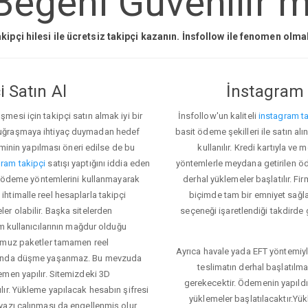
Begeni Güvenilir m
kipçi hilesi ile ücretsiz takipçi kazanın. İnsfollow ile fenomen olm
 Satın Al
İnstagram 
esi için takipçi satın almak iyi bir
İnsfollow'un kaliteli
instagram ta
 uğraşmaya ihtiyaç duymadan hedef
basit ödeme şekilleri ile satın al
eminin yapılması öneri edilse de bu
kullanılır. Kredi kartıyla 
ram takipçi
satışı yaptığını iddia eden
yöntemlerle meydana getirilen öde
li ödeme yöntemlerini kullanmayarak
derhal yüklemeler başlatılır. Fir
i ihtimalle reel hesaplarla takipçi
biçimde tam bir emniyet sağl
r olabilir. Başka sitelerden
seçeneği işaretlendiği takdirde 
m kullanıcılarının mağdur olduğu
ğumuz paketler tamamen reel
Ayrıca havale yada EFT yöntemiyl
asında düşme yaşanmaz. Bu mevzuda
teslimatın derhal başlatılm
emen yapılır. Sitemizdeki 3D
gerekecektir. Ödemenin yapıld
ır. Yükleme yapılacak hesabın şifresi
yüklemeler başlatılacaktır.Yü
yazı çalınması da engellenmiş olur.