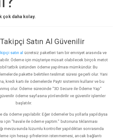
i?
ak çok daha kolay.
Takipçi Satın Al Güvenilir
kipçi satın al
ücretsiz paketleri tam bir emniyet arasında ve
ınabilir. Ödeme için müşteriye müsait olabilecek birçok metot
ve mobil tatbik üstünden ödeme yapılması mümkündür. Bu
melerde pakette belirtilen teslimat süresi geçerli olur. Yani
ma, kredi kartı ile ödemelerde Paytr sistemini kullanır ve bu
anmış olur. Ödeme sürecinde "3D Secure ile Ödeme Yap"
güvenilir ödeme sayfasına yönlendirilir ve güvenilir işlemler
başlatılır.
e da ödeme yapılabilir. Eğer ödemeler bu yollarla yapıldıysa
ası için "havale ile ödeme yaptım." butonuna tıklanması
ığı mevzusunda lüzumlu kontroller yapıldıktan sonrasında
kleme için hesap şifrelerinin istenmemesi, ancak bağlantı