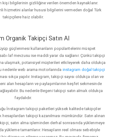
 kişi bilgilerinin gizliliğine verilen önemden kaynaklanır.
nli hizmetini alanlar hususi bilgilerini vermeden doğal Türk
takipçilere haiz olabilir.
m Organik Takipçi Satın Al
üyüp güçlenmesi kullananların popülaritelerini müspet
hesabı laf mevzusu ise maddi yarar da sağlanır. Çünkü takipçi
na ulaşmak, potansiyel müşterileri etkileyerek daha oldukça
 Bu nedenle web arama motorlarında
instagram doğal takipçi
ı sıkça yapılır. Instagram, takipçi sayısı oldukça olan ve
eni alan hesapların ve paylaşımlarının keşfet sekmesinde
ağlayabilir. Bu nedenle Begeni takipçi satın almak oldukça
faydalıdır.
u İnstagram takipçi paketleri yüksek kalitede takipçiler
rk hesaplardan takipçi kazanılması mümkündür. Satın alınan
akipçi, satın alma işleminden derhal sonrasında yüklenmeye
da yükleme tamamlanır. Hesapların reel olması sebebiyle
i bir düşme ve silinme yaşanmaz. Bu mevzuda firmamız