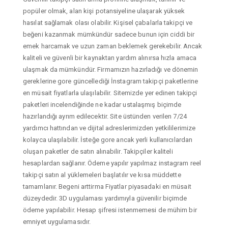
popüler olmak, alan kişi potansiyeline ulaşarak yüksek
hasılat sağlamak olası olabilir. Kişisel çabalarla takipçi ve
beğeni kazanmak mümkündür sadece bunun için ciddi bir
emek harcamak ve uzun zaman beklemek gerekebilir. Ancak
kaliteli ve güvenli bir kaynaktan yardım alınırsa hızla amaca
ulaşmak da mümkündür. Firmamızın hazırladığı ve dönemin
gereklerine gore güncellediği İnstagram takipçi paketlerine
en müsait fiyatlarla ulaşılabilir. Sitemizde yer edinen takipçi
paketleri incelendiğinde ne kadar ustalaşmış biçimde
hazırlandığı ayrım edilecektir. Site üstünden verilen 7/24
yardımcı hattından ve dijital adreslerimizden yetkililerimize
kolayca ulaşılabilir. İsteğe gore ancak yerli kullanıcılardan
oluşan paketler de satın alınabilir. Takipçiler kaliteli
hesaplardan sağlanır. Ödeme yapılır yapılmaz instagram reel
takipçi satın al yüklemeleri başlatılır ve kısa müddette
tamamlanır. Begeni arttirma Fiyatlar piyasadaki en müsait
düzeydedir. 3D uygulaması yardımıyla güvenilir biçimde
ödeme yapılabilir. Hesap şifresi istenmemesi de mühim bir
emniyet uygulamasıdır.