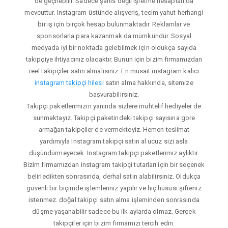
de geçilebilir. Sadece şahıs değil işletme hesapları da
mevcuttur. Instagram üstünde alışveriş, tecim yahut herhangi
bir iş için birçok hesap bulunmaktadır. Reklamlar ve
sponsorlarla para kazanmak da mümkündür. Sosyal
medyada iyi bir noktada gelebilmek için oldukça sayıda
takipçiye ihtiyacınız olacaktır. Bunun için bizim firmamızdan
reel takipçiler satın almalısınız. En müsait instagram kalıcı
instagram takipçi hilesi
satın alma hakkında, sitemize
başvurabilirsiniz.
Takipçi paketlerimizin yanında sizlere muhtelif hediyeler de
sunmaktayız. Takipçi paketindeki takipçi sayısına gore
armağan takipçiler de vermekteyiz. Hemen teslimat
yardımıyla Instagram takipçi satın al ucuz sizi asla
düşündürmeyecek. Instagram takipçi paketlerimiz aylıktır.
Bizim firmamızdan instagram takipçi tutarları için bir seçenek
belirledikten sonrasında, derhal satın alabilirsiniz. Oldukça
güvenli bir biçimde işlemleriniz yapılır ve hiç hususi şifreniz
istenmez. doğal takipçi satın alma işleminden sonrasında
düşme yaşanabilir sadece bu ilk aylarda olmaz. Gerçek
takipçiler için bizim firmamızı tercih edin.