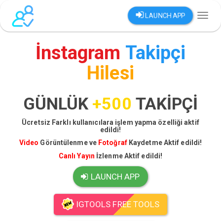
LAUNCH APP
Toggl
naviga
İnstagram
Takipçi
Hilesi
GÜNLÜK
+500
TAKİPÇİ
Ücretsiz Farklı kullanıcılara işlem yapma özelliği aktif
edildi!
Video
Görüntülenme ve
Fotoğraf
Kaydetme Aktif edildi!
Canlı Yayın
İzlenme Aktif edildi!
LAUNCH APP
IGTOOLS FREE TOOLS