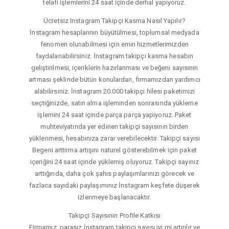
telafi işlemlerini 24 saat içinde derhal yapıyoruz.
Ücretsiz Instagram Takipçi Kasma Nasıl Yapılır?
İnstagram hesaplarının büyütülmesi, toplumsal medyada
fenomen olunabilmesi için emin hizmetlerimizden
faydalanabilirsiniz. İnstagram takipçi kasma hesabın
geliştirilmesi, içeriklerin hazırlanması ve beğeni sayısının
artması şeklinde bütün konulardan, firmamızdan yardımcı
alabilirsiniz. İnstagram 20.000 takipçi hilesi paketimizi
seçtiğinizde, satın alma işleminden sonrasında yükleme
işlemini 24 saat içinde parça parça yapıyoruz. Paket
muhteviyatında yer edinen takipçi sayısının birden
yüklenmesi, hesabınıza zarar verebilecektir. Takipçi sayısı
Begeni arttirma artışını naturel gösterebilmek için paket
içeriğini 24 saat içinde yüklemiş oluyoruz. Takipçi sayınız
arttığında, daha çok şahıs paylaşımlarınızı görecek ve
fazlaca sayıdaki paylaşımınız İnstagram keşfete düşerek
izlenmeye başlanacaktır.
Takipçi Sayısının Profile Katkısı
Firmamız, parasız İnstagram takipçi sayısı iyi mi artırılır ve