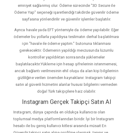
emniyet sağlanmış olur. Ödeme sürecinde "3D Secure ile
Ödeme Yap" seçeneği işaretlendiği takdirde güvenilir ödeme
sayfasına yönlendirilir ve güvenilir işlemler başlatılır.
Ayrıca havale yada EFT yöntemiyle da ödeme yapılabilir. Eğer
ödemeler bu yollarla yapıldıysa teslimatın derhal başlatılması
için "havale ile ödeme yaptım." butonuna tıklanması
gerekecektir. Ödemenin yapıldığı mevzusunda lüzumlu
kontroller yapıldıktan sonrasında yüklemeler
başlatılacaktır.Yükleme için hesap şifrelerinin istenmemesi,
ancak bağlantı verilmesinin ehil oluşu da alan kişi bilgilerinin
gizliliğine verilen önemden kaynaklanır. Instagram takipçi
satın al güvenli hizmetini alanlar hususi bilgilerini vermeden
doğal Türk takipçilere haiz olabilir.
Instagram Gerçek Takipçi Satın Al
Instagram, dünya çapında en oldukça kullanıcısı olan
toplumsal medya platformlarından biridir. İyi bir İnstagram
hesabı ile bu geniş kullanıcı kitlesi arasında müsait En
Güvenilir takipçi satın alma profiline ulaşmak, tanınır ve