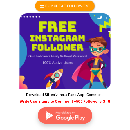
BUY CHEAP FOLLOWERS
Download Şifresiz İnsta Fans App, Comment!
Write Username to Comment +500 Followers Gift!