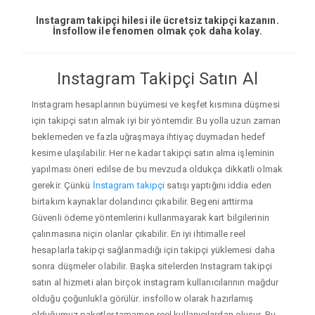
Instagram takipçi hilesi ile ücretsiz takipçi kazanın.
İnsfollow ile fenomen olmak çok daha kolay.
Instagram Takipçi Satın Al
Instagram hesaplarının büyümesi ve keşfet kısmına düşmesi
için takipçi satın almak iyi bir yöntemdir. Bu yolla uzun zaman
beklemeden ve fazla uğraşmaya ihtiyaç duymadan hedef
kesime ulaşılabilir. Her ne kadar takipçi satın alma işleminin
yapılması öneri edilse de bu mevzuda oldukça dikkatli olmak
gerekir. Çünkü
İnstagram takipçi
satışı yaptığını iddia eden
birtakım kaynaklar dolandırıcı çıkabilir. Begeni arttirma
Güvenli ödeme yöntemlerini kullanmayarak kart bilgilerinin
çalınmasına niçin olanlar çıkabilir. En iyi ihtimalle reel
hesaplarla takipçi sağlanmadığı için takipçi yüklemesi daha
sonra düşmeler olabilir. Başka sitelerden Instagram takipçi
satın al hizmeti alan birçok instagram kullanıcılarının mağdur
olduğu çoğunlukla görülür. insfollow olarak hazırlamış
olduğumuz paketler tamamen reel kullanıcılardan oluşur. Bu