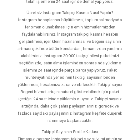
telafi işlemlerini 24 saat içinde derhal yapıyoruz.
Ücretsiz Instagram Takipçi Kasma Nasıl Yapılır?
İnstagram hesaplarının büyütülmesi, toplumsal medyada
fenomen olunabilmesi için emin hizmetlerimizden
faydalanabilirsiniz. İnstagram takipçi kasma hesabın
geliştirilmesi, içeriklerin hazırlanması ve beğeni sayısının
artması şeklinde bütün konulardan, firmamızdan yardımcı
alabilirsiniz. İnstagram 20.000 takipçi hilesi paketimizi
seçtiğinizde, satın alma işleminden sonrasında yükleme
işlemini 24 saat içinde parça parça yapıyoruz. Paket
muhteviyatında yer edinen takipçi sayısının birden
yüklenmesi, hesabınıza zarar verebilecektir. Takipçi sayısı
Begeni hizmet artışını naturel gösterebilmek için paket
içeriğini 24 saat içinde yüklemiş oluyoruz. Takipçi sayınız
arttığında, daha çok şahıs paylaşımlarınızı görecek ve
fazlaca sayıdaki paylaşımınız İnstagram keşfete düşerek
izlenmeye başlanacaktır.
Takipçi Sayısının Profile Katkısı
Firmamız, parasız İnstagram takipçi sayısı iyi mi artırılır ve