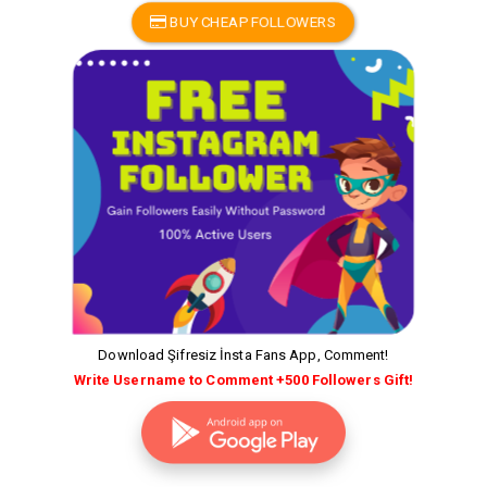
BUY CHEAP FOLLOWERS
Download Şifresiz İnsta Fans App, Comment!
Write Username to Comment +500 Followers Gift!