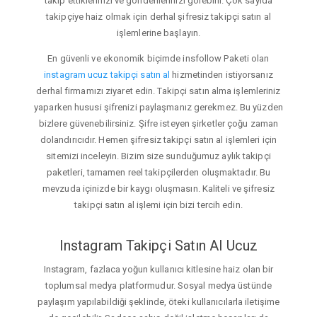
takip ettiklerinizi ve gönderilerinizi görebilir. Çok sayıda
takipçiye haiz olmak için derhal şifresiz takipçi satın al
işlemlerine başlayın.
En güvenli ve ekonomik biçimde insfollow Paketi olan
instagram ucuz takipçi satın al
hizmetinden istiyorsanız
derhal firmamızı ziyaret edin. Takipçi satın alma işlemleriniz
yaparken hususi şifrenizi paylaşmanız gerekmez. Bu yüzden
bizlere güvenebilirsiniz. Şifre isteyen şirketler çoğu zaman
dolandırıcıdır. Hemen şifresiz takipçi satın al işlemleri için
sitemizi inceleyin. Bizim size sunduğumuz aylık takipçi
paketleri, tamamen reel takipçilerden oluşmaktadır. Bu
mevzuda içinizde bir kaygı oluşmasın. Kaliteli ve şifresiz
takipçi satın al işlemi için bizi tercih edin.
Instagram Takipçi Satın Al Ucuz
Instagram, fazlaca yoğun kullanıcı kitlesine haiz olan bir
toplumsal medya platformudur. Sosyal medya üstünde
paylaşım yapılabildiği şeklinde, öteki kullanıcılarla iletişime