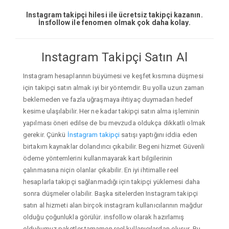
Instagram takipçi hilesi ile ücretsiz takipçi kazanın.
İnsfollow ile fenomen olmak çok daha kolay.
Instagram Takipçi Satın Al
Instagram hesaplarının büyümesi ve keşfet kısmına düşmesi
için takipçi satın almak iyi bir yöntemdir. Bu yolla uzun zaman
beklemeden ve fazla uğraşmaya ihtiyaç duymadan hedef
kesime ulaşılabilir. Her ne kadar takipçi satın alma işleminin
yapılması öneri edilse de bu mevzuda oldukça dikkatli olmak
gerekir. Çünkü
İnstagram takipçi
satışı yaptığını iddia eden
birtakım kaynaklar dolandırıcı çıkabilir. Begeni hizmet Güvenli
ödeme yöntemlerini kullanmayarak kart bilgilerinin
çalınmasına niçin olanlar çıkabilir. En iyi ihtimalle reel
hesaplarla takipçi sağlanmadığı için takipçi yüklemesi daha
sonra düşmeler olabilir. Başka sitelerden Instagram takipçi
satın al hizmeti alan birçok instagram kullanıcılarının mağdur
olduğu çoğunlukla görülür. insfollow olarak hazırlamış
olduğumuz paketler tamamen reel kullanıcılardan oluşur. Bu