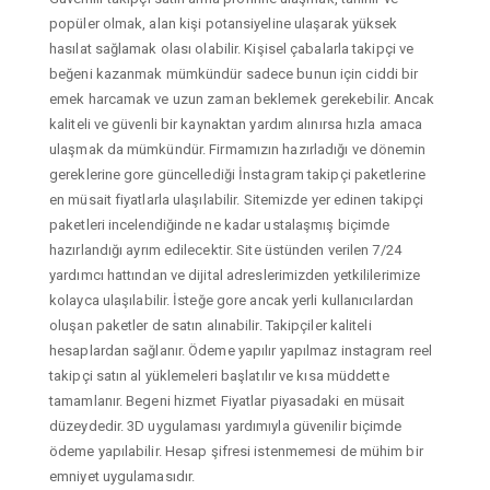
popüler olmak, alan kişi potansiyeline ulaşarak yüksek
hasılat sağlamak olası olabilir. Kişisel çabalarla takipçi ve
beğeni kazanmak mümkündür sadece bunun için ciddi bir
emek harcamak ve uzun zaman beklemek gerekebilir. Ancak
kaliteli ve güvenli bir kaynaktan yardım alınırsa hızla amaca
ulaşmak da mümkündür. Firmamızın hazırladığı ve dönemin
gereklerine gore güncellediği İnstagram takipçi paketlerine
en müsait fiyatlarla ulaşılabilir. Sitemizde yer edinen takipçi
paketleri incelendiğinde ne kadar ustalaşmış biçimde
hazırlandığı ayrım edilecektir. Site üstünden verilen 7/24
yardımcı hattından ve dijital adreslerimizden yetkililerimize
kolayca ulaşılabilir. İsteğe gore ancak yerli kullanıcılardan
oluşan paketler de satın alınabilir. Takipçiler kaliteli
hesaplardan sağlanır. Ödeme yapılır yapılmaz instagram reel
takipçi satın al yüklemeleri başlatılır ve kısa müddette
tamamlanır. Begeni hizmet Fiyatlar piyasadaki en müsait
düzeydedir. 3D uygulaması yardımıyla güvenilir biçimde
ödeme yapılabilir. Hesap şifresi istenmemesi de mühim bir
emniyet uygulamasıdır.