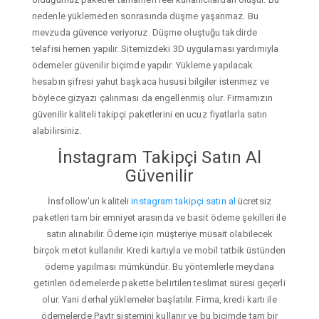
nedenle yüklemeden sonrasında düşme yaşanmaz. Bu
mevzuda güvence veriyoruz. Düşme oluştuğu takdirde
telafisi hemen yapılır. Sitemizdeki 3D uygulaması yardımıyla
ödemeler güvenilir biçimde yapılır. Yükleme yapılacak
hesabın şifresi yahut başkaca hususi bilgiler istenmez ve
böylece gizyazı çalınması da engellenmiş olur. Firmamızın
güvenilir kaliteli takipçi paketlerini en ucuz fiyatlarla satın
alabilirsiniz.
İnstagram Takipçi Satın Al
Güvenilir
İnsfollow'un kaliteli
instagram takipçi satın al
ücretsiz
paketleri tam bir emniyet arasında ve basit ödeme şekilleri ile
satın alınabilir. Ödeme için müşteriye müsait olabilecek
birçok metot kullanılır. Kredi kartıyla ve mobil tatbik üstünden
ödeme yapılması mümkündür. Bu yöntemlerle meydana
getirilen ödemelerde pakette belirtilen teslimat süresi geçerli
olur. Yani derhal yüklemeler başlatılır. Firma, kredi kartı ile
ödemelerde Paytr sistemini kullanır ve bu biçimde tam bir