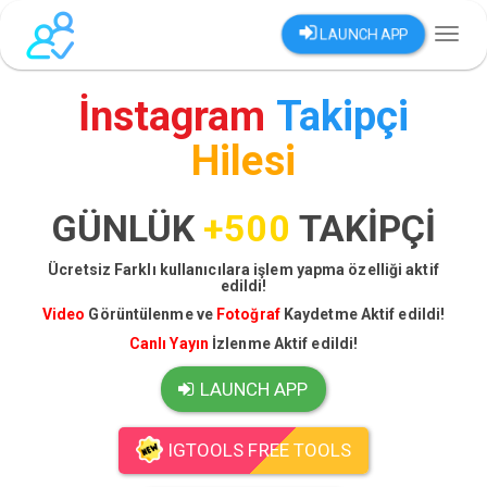
LAUNCH APP
Toggl
naviga
İnstagram
Takipçi
Hilesi
GÜNLÜK
+500
TAKİPÇİ
Ücretsiz Farklı kullanıcılara işlem yapma özelliği aktif
edildi!
Video
Görüntülenme ve
Fotoğraf
Kaydetme Aktif edildi!
Canlı Yayın
İzlenme Aktif edildi!
LAUNCH APP
IGTOOLS FREE TOOLS