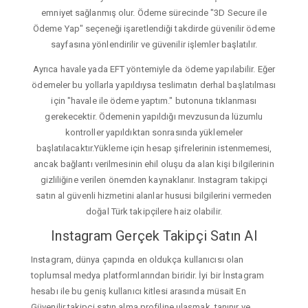
emniyet sağlanmış olur. Ödeme sürecinde "3D Secure ile
Ödeme Yap" seçeneği işaretlendiği takdirde güvenilir ödeme
sayfasına yönlendirilir ve güvenilir işlemler başlatılır.
Ayrıca havale yada EFT yöntemiyle da ödeme yapılabilir. Eğer
ödemeler bu yollarla yapıldıysa teslimatın derhal başlatılması
için "havale ile ödeme yaptım." butonuna tıklanması
gerekecektir. Ödemenin yapıldığı mevzusunda lüzumlu
kontroller yapıldıktan sonrasında yüklemeler
başlatılacaktır.Yükleme için hesap şifrelerinin istenmemesi,
ancak bağlantı verilmesinin ehil oluşu da alan kişi bilgilerinin
gizliliğine verilen önemden kaynaklanır. Instagram takipçi
satın al güvenli hizmetini alanlar hususi bilgilerini vermeden
doğal Türk takipçilere haiz olabilir.
Instagram Gerçek Takipçi Satın Al
Instagram, dünya çapında en oldukça kullanıcısı olan
toplumsal medya platformlarından biridir. İyi bir İnstagram
hesabı ile bu geniş kullanıcı kitlesi arasında müsait En
Güvenilir takipçi satın alma profiline ulaşmak, tanınır ve