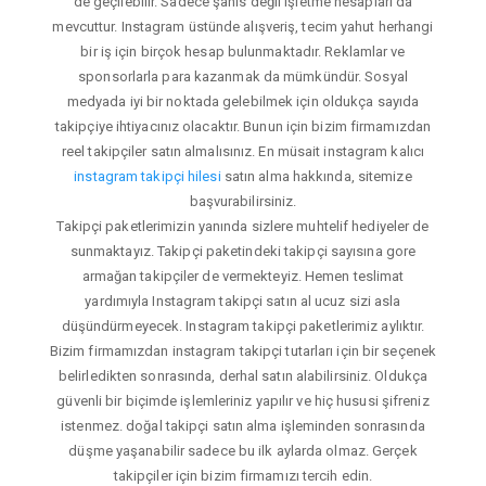
de geçilebilir. Sadece şahıs değil işletme hesapları da
mevcuttur. Instagram üstünde alışveriş, tecim yahut herhangi
bir iş için birçok hesap bulunmaktadır. Reklamlar ve
sponsorlarla para kazanmak da mümkündür. Sosyal
medyada iyi bir noktada gelebilmek için oldukça sayıda
takipçiye ihtiyacınız olacaktır. Bunun için bizim firmamızdan
reel takipçiler satın almalısınız. En müsait instagram kalıcı
instagram takipçi hilesi
satın alma hakkında, sitemize
başvurabilirsiniz.
Takipçi paketlerimizin yanında sizlere muhtelif hediyeler de
sunmaktayız. Takipçi paketindeki takipçi sayısına gore
armağan takipçiler de vermekteyiz. Hemen teslimat
yardımıyla Instagram takipçi satın al ucuz sizi asla
düşündürmeyecek. Instagram takipçi paketlerimiz aylıktır.
Bizim firmamızdan instagram takipçi tutarları için bir seçenek
belirledikten sonrasında, derhal satın alabilirsiniz. Oldukça
güvenli bir biçimde işlemleriniz yapılır ve hiç hususi şifreniz
istenmez. doğal takipçi satın alma işleminden sonrasında
düşme yaşanabilir sadece bu ilk aylarda olmaz. Gerçek
takipçiler için bizim firmamızı tercih edin.