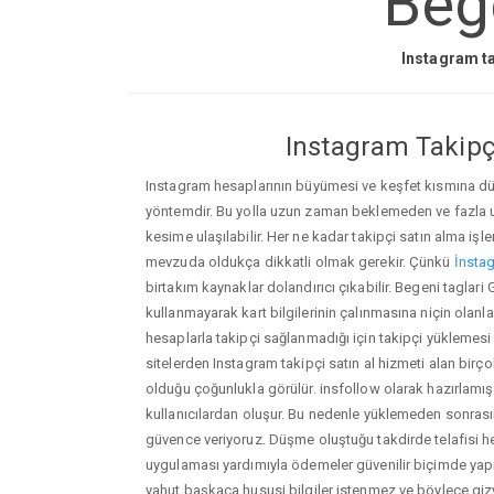
Bege
Instagram ta
Instagram Takipçi
Instagram hesaplarının büyümesi ve keşfet kısmına düşm
yöntemdir. Bu yolla uzun zaman beklemeden ve fazla
kesime ulaşılabilir. Her ne kadar takipçi satın alma işl
mevzuda oldukça dikkatli olmak gerekir. Çünkü
İnstag
birtakım kaynaklar dolandırıcı çıkabilir. Begeni taglar
kullanmayarak kart bilgilerinin çalınmasına niçin olanlar ç
hesaplarla takipçi sağlanmadığı için takipçi yüklemesi
sitelerden Instagram takipçi satın al hizmeti alan birç
olduğu çoğunlukla görülür. insfollow olarak hazırlam
kullanıcılardan oluşur. Bu nedenle yüklemeden sonr
güvence veriyoruz. Düşme oluştuğu takdirde telafisi h
uygulaması yardımıyla ödemeler güvenilir biçimde yapıl
yahut başkaca hususi bilgiler istenmez ve böylece giz