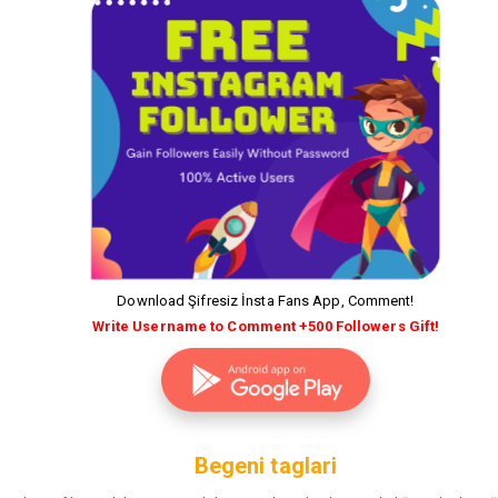
Download Şifresiz İnsta Fans App, Comment!
Write Username to Comment +500 Followers Gift!
Begeni taglari