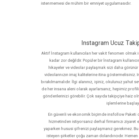
istenmemesi de mühim bir emniyet uygulamasıdır.
Instagram Ucuz Takip
Aktif İnstagram kullanıcıları her vakit fenomen olmak
kadar zor değildir. Popüler bir İnstagram kullanıcıs
hikayeler ve videolar paylaşmak sizi daha görünür ha
videolarınızın imaj kalitelerine itina göstermelisin
bırakılmamalıdır. İlgi alanınız, işiniz, okulunuz yahut sevd
de her insana aleni olarak ayarlarsanız, hepimiz profiliniz
gönderilerinizi görebilir. Çok sayıda takipçiye haiz olm
işlemlerine başlay
En güvenli ve ekonomik biçimde insfollow Paketi 
hizmetinden istiyorsanız derhal firmamızı ziyaret e
yaparken hususi şifrenizi paylaşmanız gerekmez. Bu y
isteyen şirketler çoğu zaman dolandırıcıdır. Hemen şi