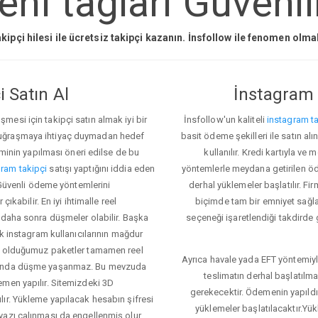
ni taglari Güvenil
kipçi hilesi ile ücretsiz takipçi kazanın. İnsfollow ile fenomen olm
 Satın Al
İnstagram 
esi için takipçi satın almak iyi bir
İnsfollow'un kaliteli
instagram ta
 uğraşmaya ihtiyaç duymadan hedef
basit ödeme şekilleri ile satın al
eminin yapılması öneri edilse de bu
kullanılır. Kredi kartıyla 
ram takipçi
satışı yaptığını iddia eden
yöntemlerle meydana getirilen öde
i Güvenli ödeme yöntemlerini
derhal yüklemeler başlatılır. Fir
ıkabilir. En iyi ihtimalle reel
biçimde tam bir emniyet sağl
 daha sonra düşmeler olabilir. Başka
seçeneği işaretlendiği takdirde 
ok instagram kullanıcılarının mağdur
ış olduğumuz paketler tamamen reel
Ayrıca havale yada EFT yöntemiyl
asında düşme yaşanmaz. Bu mevzuda
teslimatın derhal başlatılm
emen yapılır. Sitemizdeki 3D
gerekecektir. Ödemenin yapıld
ır. Yükleme yapılacak hesabın şifresi
yüklemeler başlatılacaktır.Yü
yazı çalınması da engellenmiş olur.