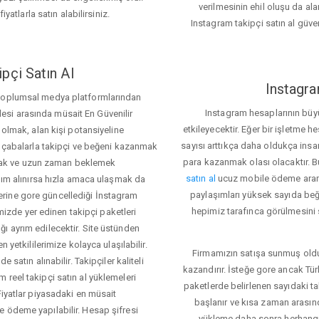
verilmesinin ehil oluşu da alan
iyatlarla satın alabilirsiniz.
Instagram takipçi satın al güve
pçi Satın Al
Instagra
 toplumsal medya platformlarından
Instagram hesaplarının büy
itlesi arasında müsait En Güvenilir
etkileyecektir. Eğer bir işletme 
 olmak, alan kişi potansiyeline
sayısı arttıkça daha oldukça insa
el çabalarla takipçi ve beğeni kazanmak
para kazanmak olası olacaktır.
mak ve uzun zaman beklemek
satın al
ucuz mobile ödeme aramas
rdım alınırsa hızla amaca ulaşmak da
paylaşımları yüksek sayıda beğ
rine gore güncellediği İnstagram
hepimiz tarafınca görülmesini s
temizde yer edinen takipçi paketleri
ı ayrım edilecektir. Site üstünden
 yetkililerimize kolayca ulaşılabilir.
Firmamızın satışa sunmuş olduğ
 satın alınabilir. Takipçiler kaliteli
kazandırır. İsteğe gore ancak Tü
 reel takipçi satın al yüklemeleri
paketlerde belirlenen sayıdaki t
Fiyatlar piyasadaki en müsait
başlanır ve kısa zaman arasın
e ödeme yapılabilir. Hesap şifresi
yükleme daha sonra herhang