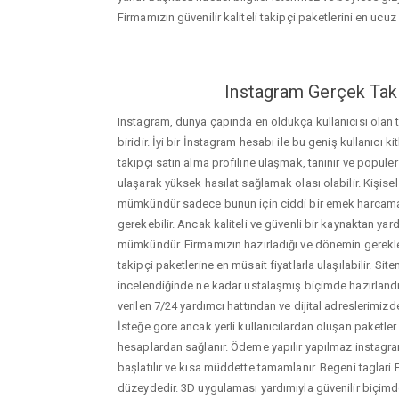
Firmamızın güvenilir kaliteli takipçi paketlerini en ucuz f
Instagram Gerçek Taki
Instagram, dünya çapında en oldukça kullanıcısı olan
biridir. İyi bir İnstagram hesabı ile bu geniş kullanıcı k
takipçi satın alma profiline ulaşmak, tanınır ve popüler
ulaşarak yüksek hasılat sağlamak olası olabilir. Kişis
mümkündür sadece bunun için ciddi bir emek harca
gerekebilir. Ancak kaliteli ve güvenli bir kaynaktan ya
mümkündür. Firmamızın hazırladığı ve dönemin gerekle
takipçi paketlerine en müsait fiyatlarla ulaşılabilir. Si
incelendiğinde ne kadar ustalaşmış biçimde hazırlandığ
verilen 7/24 yardımcı hattından ve dijital adreslerimizden
İsteğe gore ancak yerli kullanıcılardan oluşan paketler de
hesaplardan sağlanır. Ödeme yapılır yapılmaz instagram
başlatılır ve kısa müddette tamamlanır. Begeni taglari 
düzeydedir. 3D uygulaması yardımıyla güvenilir biçimd