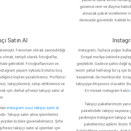
güvence verir ve düşme halinde 
alınacak paket ücretlerinin 
derecede güvenlidir. Kaliteli hi
çi Satın Al
Instagr
 istemiştir. Fenomen olmak zannedildiği
Instagram, fazlaca yoğun kulla
ı olmak, tertipli olarak fotoğraflar,
Sosyal medya üstünde paylaşım 
le getirebilir. Fotoğraflarınızın ve
geçilebilir. Sadece şahıs değil 
iz. Instagram yaşam öyküsü bölümü boş
tecim yahut herhangi bir iş için
iğiniz kişileri yazabilirsiniz. Profilinizi
kazanmak da mümkündür. Sosyal
i, takipçilerinizi, takip ettiklerinizi ve
takipçiye ihtiyacınız olacaktır. B
ak için derhal şifresiz takipçi satın al
En müsait instagram kalıcı
ın.
Takipçi paketlerimizin yanı
olan
instagram ucuz takipçi satın al
paketindeki takipçi sayısına
din. Takipçi satın alma işlemleriniz
yardımıyla Instagram takipçi s
üzden bizlere güvenebilirsiniz. Şifre
paketlerimiz aylıktır. Bizim
fresiz takipçi satın al işlemleri için
belirledikten sonrasında, derhal 