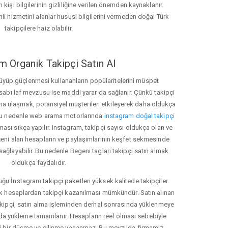
 kişi bilgilerinin gizliliğine verilen önemden kaynaklanır.
nli hizmetini alanlar hususi bilgilerini vermeden doğal Türk
takipçilere haiz olabilir.
m Organik Takipçi Satın Al
üyüp güçlenmesi kullananların popülaritelerini müspet
hesabı laf mevzusu ise maddi yarar da sağlanır. Çünkü takipçi
na ulaşmak, potansiyel müşterileri etkileyerek daha oldukça
 Bu nedenle web arama motorlarında
instagram doğal takipçi
ı sıkça yapılır. Instagram, takipçi sayısı oldukça olan ve
eni alan hesapların ve paylaşımlarının keşfet sekmesinde
ağlayabilir. Bu nedenle Begeni taglari takipçi satın almak
oldukça faydalıdır.
u İnstagram takipçi paketleri yüksek kalitede takipçiler
rk hesaplardan takipçi kazanılması mümkündür. Satın alınan
akipçi, satın alma işleminden derhal sonrasında yüklenmeye
da yükleme tamamlanır. Hesapların reel olması sebebiyle
i bir düşme ve silinme yaşanmaz. Bu mevzuda firmamız