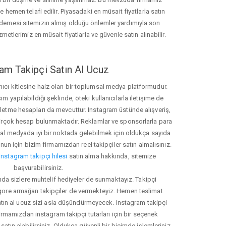
hemen telafi edilir. Piyasadaki en müsait fiyatlarla satın
ödemesi sitemizin almış olduğu önlemler yardımıyla son
zmetlerimiz en müsait fiyatlarla ve güvenle satın alınabilir.
am Takipçi Satın Al Ucuz
nıcı kitlesine haiz olan bir toplumsal medya platformudur.
yapılabildiği şeklinde, öteki kullanıcılarla iletişime de
işletme hesapları da mevcuttur. Instagram üstünde alışveriş,
 birçok hesap bulunmaktadır. Reklamlar ve sponsorlarla para
 medyada iyi bir noktada gelebilmek için oldukça sayıda
unun için bizim firmamızdan reel takipçiler satın almalısınız.
instagram takipçi hilesi
satın alma hakkında, sitemize
başvurabilirsiniz.
nda sizlere muhtelif hediyeler de sunmaktayız. Takipçi
 gore armağan takipçiler de vermekteyiz. Hemen teslimat
atın al ucuz sizi asla düşündürmeyecek. Instagram takipçi
 firmamızdan instagram takipçi tutarları için bir seçenek
satın alabilirsiniz. Oldukça güvenli bir biçimde işlemleriniz