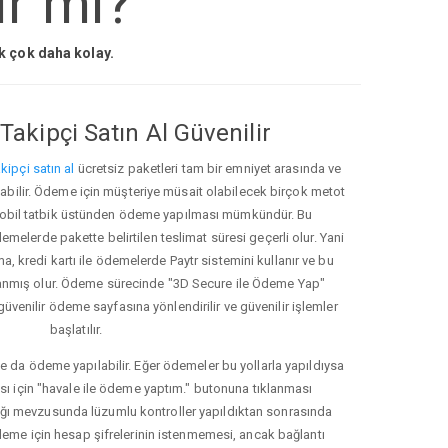
ir mi?
ak çok daha kolay.
Takipçi Satın Al Güvenilir
kipçi satın al
ücretsiz paketleri tam bir emniyet arasında ve
ınabilir. Ödeme için müşteriye müsait olabilecek birçok metot
ve mobil tatbik üstünden ödeme yapılması mümkündür. Bu
melerde pakette belirtilen teslimat süresi geçerli olur. Yani
ma, kredi kartı ile ödemelerde Paytr sistemini kullanır ve bu
anmış olur. Ödeme sürecinde "3D Secure ile Ödeme Yap"
güvenilir ödeme sayfasına yönlendirilir ve güvenilir işlemler
başlatılır.
e da ödeme yapılabilir. Eğer ödemeler bu yollarla yapıldıysa
ası için "havale ile ödeme yaptım." butonuna tıklanması
ığı mevzusunda lüzumlu kontroller yapıldıktan sonrasında
kleme için hesap şifrelerinin istenmemesi, ancak bağlantı