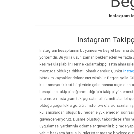
Beg
Instagram ta
Instagram Takipçi
Instagram hesaplarının büyümesi ve keşfet kısmına düşm
yöntemdir. Bu yolla uzun zaman beklemeden ve fazla
kesime ulaşılabilir. Her ne kadar takipçi satın alma işl
mevzuda oldukça dikkatli olmak gerekir. Çünkü
İnstag
birtakım kaynaklar dolandırıcı çıkabilir. Begeni yolla 
kullanmayarak kart bilgilerinin çalınmasına niçin olanlar ç
hesaplarla takipçi sağlanmadığı için takipçi yüklemesi
sitelerden Instagram takipçi satın al hizmeti alan birç
olduğu çoğunlukla görülür. insfollow olarak hazırlam
kullanıcılardan oluşur. Bu nedenle yüklemeden sonr
güvence veriyoruz. Düşme oluştuğu takdirde telafisi h
uygulaması yardımıyla ödemeler güvenilir biçimde yapıl
yahut başkaca hususi bilgiler istenmez ve böylece giz