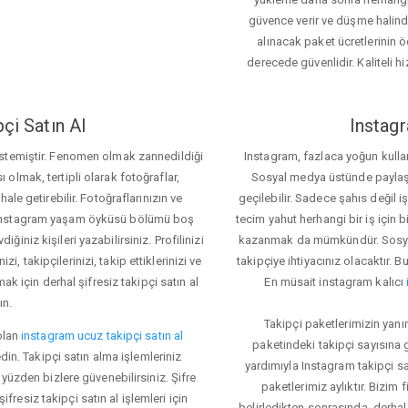
güvence verir ve düşme halinde 
alınacak paket ücretlerinin 
derecede güvenlidir. Kaliteli hi
çi Satın Al
Instagr
 istemiştir. Fenomen olmak zannedildiği
Instagram, fazlaca yoğun kulla
ı olmak, tertipli olarak fotoğraflar,
Sosyal medya üstünde paylaşım 
le getirebilir. Fotoğraflarınızın ve
geçilebilir. Sadece şahıs değil 
iz. Instagram yaşam öyküsü bölümü boş
tecim yahut herhangi bir iş için
iğiniz kişileri yazabilirsiniz. Profilinizi
kazanmak da mümkündür. Sosyal
i, takipçilerinizi, takip ettiklerinizi ve
takipçiye ihtiyacınız olacaktır. B
ak için derhal şifresiz takipçi satın al
En müsait instagram kalıcı
ın.
Takipçi paketlerimizin yanı
olan
instagram ucuz takipçi satın al
paketindeki takipçi sayısına
din. Takipçi satın alma işlemleriniz
yardımıyla Instagram takipçi s
üzden bizlere güvenebilirsiniz. Şifre
paketlerimiz aylıktır. Bizim
fresiz takipçi satın al işlemleri için
belirledikten sonrasında, derhal 