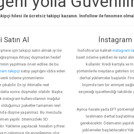
eni yolla Güvenili
kipçi hilesi ile ücretsiz takipçi kazanın. İnsfollow ile fenomen olm
 Satın Al
İnstagram 
esi için takipçi satın almak iyi bir
İnsfollow'un kaliteli
instagram ta
 uğraşmaya ihtiyaç duymadan hedef
basit ödeme şekilleri ile satın al
eminin yapılması öneri edilse de bu
kullanılır. Kredi kartıyla 
ram takipçi
satışı yaptığını iddia eden
yöntemlerle meydana getirilen öde
Güvenli ödeme yöntemlerini
derhal yüklemeler başlatılır. Fir
ıkabilir. En iyi ihtimalle reel
biçimde tam bir emniyet sağl
 daha sonra düşmeler olabilir. Başka
seçeneği işaretlendiği takdirde 
ok instagram kullanıcılarının mağdur
ış olduğumuz paketler tamamen reel
Ayrıca havale yada EFT yöntemiyl
asında düşme yaşanmaz. Bu mevzuda
teslimatın derhal başlatılm
emen yapılır. Sitemizdeki 3D
gerekecektir. Ödemenin yapıld
ır. Yükleme yapılacak hesabın şifresi
yüklemeler başlatılacaktır.Yü
yazı çalınması da engellenmiş olur.