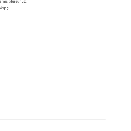
ğlamış olursunuz.
akipçi