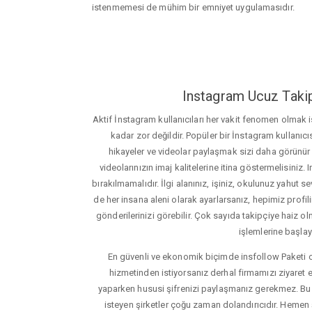
istenmemesi de mühim bir emniyet uygulamasıdır.
Instagram Ucuz Takip
Aktif İnstagram kullanıcıları her vakit fenomen olmak
kadar zor değildir. Popüler bir İnstagram kullanıcıs
hikayeler ve videolar paylaşmak sizi daha görünür ha
videolarınızın imaj kalitelerine itina göstermelisin
bırakılmamalıdır. İlgi alanınız, işiniz, okulunuz yahut sevd
de her insana aleni olarak ayarlarsanız, hepimiz profiliniz
gönderilerinizi görebilir. Çok sayıda takipçiye haiz olm
işlemlerine başlay
En güvenli ve ekonomik biçimde insfollow Paketi 
hizmetinden istiyorsanız derhal firmamızı ziyaret e
yaparken hususi şifrenizi paylaşmanız gerekmez. Bu y
isteyen şirketler çoğu zaman dolandırıcıdır. Hemen şi