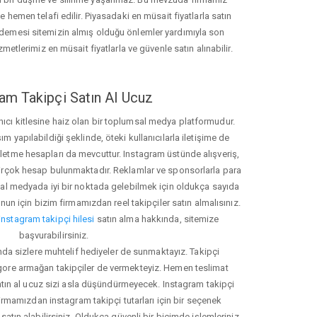
hemen telafi edilir. Piyasadaki en müsait fiyatlarla satın
ödemesi sitemizin almış olduğu önlemler yardımıyla son
zmetlerimiz en müsait fiyatlarla ve güvenle satın alınabilir.
am Takipçi Satın Al Ucuz
nıcı kitlesine haiz olan bir toplumsal medya platformudur.
yapılabildiği şeklinde, öteki kullanıcılarla iletişime de
işletme hesapları da mevcuttur. Instagram üstünde alışveriş,
 birçok hesap bulunmaktadır. Reklamlar ve sponsorlarla para
 medyada iyi bir noktada gelebilmek için oldukça sayıda
unun için bizim firmamızdan reel takipçiler satın almalısınız.
instagram takipçi hilesi
satın alma hakkında, sitemize
başvurabilirsiniz.
nda sizlere muhtelif hediyeler de sunmaktayız. Takipçi
 gore armağan takipçiler de vermekteyiz. Hemen teslimat
atın al ucuz sizi asla düşündürmeyecek. Instagram takipçi
 firmamızdan instagram takipçi tutarları için bir seçenek
satın alabilirsiniz. Oldukça güvenli bir biçimde işlemleriniz