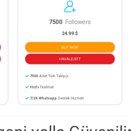
7500
Followers
24.99 $
BUY NOW
HAVALE/EFT
7500
Adet Türk Takipçi
Hızlı
Teslimat
7/24 Whatsapp
Destek Hizmeti