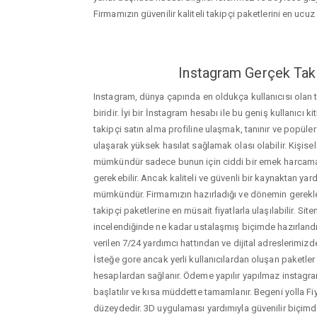
Firmamızın güvenilir kaliteli takipçi paketlerini en ucuz f
Instagram Gerçek Taki
Instagram, dünya çapında en oldukça kullanıcısı olan
biridir. İyi bir İnstagram hesabı ile bu geniş kullanıcı k
takipçi satın alma profiline ulaşmak, tanınır ve popüler
ulaşarak yüksek hasılat sağlamak olası olabilir. Kişis
mümkündür sadece bunun için ciddi bir emek harca
gerekebilir. Ancak kaliteli ve güvenli bir kaynaktan ya
mümkündür. Firmamızın hazırladığı ve dönemin gerekle
takipçi paketlerine en müsait fiyatlarla ulaşılabilir. Si
incelendiğinde ne kadar ustalaşmış biçimde hazırlandığ
verilen 7/24 yardımcı hattından ve dijital adreslerimizden
İsteğe gore ancak yerli kullanıcılardan oluşan paketler de
hesaplardan sağlanır. Ödeme yapılır yapılmaz instagram
başlatılır ve kısa müddette tamamlanır. Begeni yolla Fi
düzeydedir. 3D uygulaması yardımıyla güvenilir biçimd