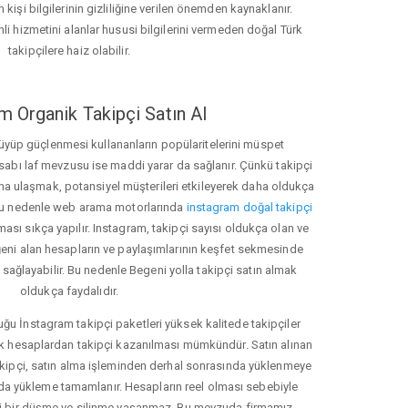
 kişi bilgilerinin gizliliğine verilen önemden kaynaklanır.
nli hizmetini alanlar hususi bilgilerini vermeden doğal Türk
takipçilere haiz olabilir.
m Organik Takipçi Satın Al
üyüp güçlenmesi kullananların popülaritelerini müspet
hesabı laf mevzusu ise maddi yarar da sağlanır. Çünkü takipçi
na ulaşmak, potansiyel müşterileri etkileyerek daha oldukça
 Bu nedenle web arama motorlarında
instagram doğal takipçi
ı sıkça yapılır. Instagram, takipçi sayısı oldukça olan ve
eni alan hesapların ve paylaşımlarının keşfet sekmesinde
sağlayabilir. Bu nedenle Begeni yolla takipçi satın almak
oldukça faydalıdır.
u İnstagram takipçi paketleri yüksek kalitede takipçiler
rk hesaplardan takipçi kazanılması mümkündür. Satın alınan
akipçi, satın alma işleminden derhal sonrasında yüklenmeye
da yükleme tamamlanır. Hesapların reel olması sebebiyle
i bir düşme ve silinme yaşanmaz. Bu mevzuda firmamız