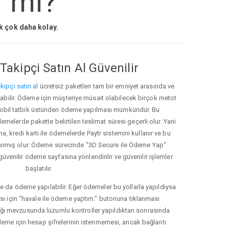
r mi?
ak çok daha kolay.
Takipçi Satın Al Güvenilir
kipçi satın al
ücretsiz paketleri tam bir emniyet arasında ve
ınabilir. Ödeme için müşteriye müsait olabilecek birçok metot
ve mobil tatbik üstünden ödeme yapılması mümkündür. Bu
melerde pakette belirtilen teslimat süresi geçerli olur. Yani
ma, kredi kartı ile ödemelerde Paytr sistemini kullanır ve bu
anmış olur. Ödeme sürecinde "3D Secure ile Ödeme Yap"
güvenilir ödeme sayfasına yönlendirilir ve güvenilir işlemler
başlatılır.
e da ödeme yapılabilir. Eğer ödemeler bu yollarla yapıldıysa
ası için "havale ile ödeme yaptım." butonuna tıklanması
ığı mevzusunda lüzumlu kontroller yapıldıktan sonrasında
kleme için hesap şifrelerinin istenmemesi, ancak bağlantı