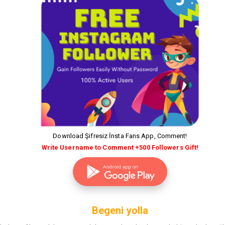
Download Şifresiz İnsta Fans App, Comment!
Write Username to Comment +500 Followers Gift!
Begeni yolla