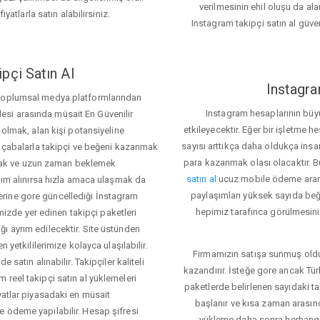
verilmesinin ehil oluşu da alan
iyatlarla satın alabilirsiniz.
Instagram takipçi satın al güve
pçi Satın Al
Instagra
 toplumsal medya platformlarından
Instagram hesaplarının büy
itlesi arasında müsait En Güvenilir
etkileyecektir. Eğer bir işletme 
 olmak, alan kişi potansiyeline
sayısı arttıkça daha oldukça insa
el çabalarla takipçi ve beğeni kazanmak
para kazanmak olası olacaktır.
mak ve uzun zaman beklemek
satın al
ucuz mobile ödeme aramas
rdım alınırsa hızla amaca ulaşmak da
paylaşımları yüksek sayıda beğ
rine gore güncellediği İnstagram
hepimiz tarafınca görülmesini 
temizde yer edinen takipçi paketleri
ı ayrım edilecektir. Site üstünden
 yetkililerimize kolayca ulaşılabilir.
Firmamızın satışa sunmuş olduğ
 satın alınabilir. Takipçiler kaliteli
kazandırır. İsteğe gore ancak Tü
 reel takipçi satın al yüklemeleri
paketlerde belirlenen sayıdaki t
yatlar piyasadaki en müsait
başlanır ve kısa zaman arasın
e ödeme yapılabilir. Hesap şifresi
yükleme daha sonra herhang