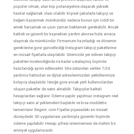
popüler olmak, alan kişi potansiyeline ulaşarak yüksek
hasılat sağlamak olası olabilir. Kişisel çabalarla takipçi ve
beğeni kazanmak mümkündür sadece bunun için ciddi bir
emek harcamak ve uzun zaman beklemek gerekebilir. Ancak
kaliteli ve güvenli bir kaynaktan yardım alınırsa hızla amaca
ulaşmak da mümkündür. Firmamızın hazırladığı ve dönemin
gereklerine gore güncellediği İnstagram takipçi paketlerine
en müsait fiyatlarla ulaşılabilir. Sitemizde yer edinen takipçi
paketleri incelendiğinde ne kadar ustalaşmış biçimde
hazırlandığı ayrım edilecektir. Site üstünden verilen 7/24
yardımcı hattından ve dijital adreslerimizden yetkililerimize
kolayca ulaşılabilir. İsteğe gore ancak yerli kullanıcılardan
oluşan paketler de satın alınabilir. Takipçiler kaliteli
hesaplardan sağlanır. Ödeme yapılır yapılmaz instagram reel
takipçi satın al yüklemeleri başlatılır ve kısa müddette
tamamlanır. Begeni. com Fiyatlar piyasadaki en müsait
düzeydedir. 3D uygulaması yardımıyla güvenilir biçimde
ödeme yapılabilir. Hesap şifresi istenmemesi de mühim bir
emniyet uygulamasıdır.