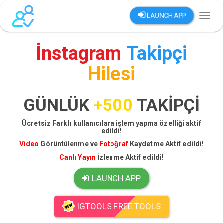
LAUNCH APP
Toggl
naviga
İnstagram
Takipçi
Hilesi
GÜNLÜK
+500
TAKİPÇİ
Ücretsiz Farklı kullanıcılara işlem yapma özelliği aktif
edildi!
Video
Görüntülenme ve
Fotoğraf
Kaydetme Aktif edildi!
Canlı Yayın
İzlenme Aktif edildi!
LAUNCH APP
IGTOOLS FREE TOOLS