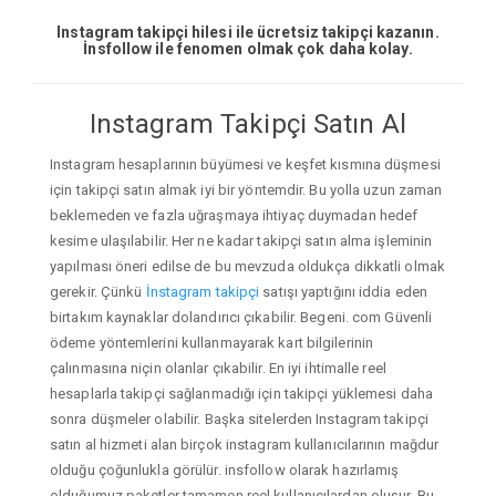
Instagram takipçi hilesi ile ücretsiz takipçi kazanın.
İnsfollow ile fenomen olmak çok daha kolay.
Instagram Takipçi Satın Al
Instagram hesaplarının büyümesi ve keşfet kısmına düşmesi
için takipçi satın almak iyi bir yöntemdir. Bu yolla uzun zaman
beklemeden ve fazla uğraşmaya ihtiyaç duymadan hedef
kesime ulaşılabilir. Her ne kadar takipçi satın alma işleminin
yapılması öneri edilse de bu mevzuda oldukça dikkatli olmak
gerekir. Çünkü
İnstagram takipçi
satışı yaptığını iddia eden
birtakım kaynaklar dolandırıcı çıkabilir. Begeni. com Güvenli
ödeme yöntemlerini kullanmayarak kart bilgilerinin
çalınmasına niçin olanlar çıkabilir. En iyi ihtimalle reel
hesaplarla takipçi sağlanmadığı için takipçi yüklemesi daha
sonra düşmeler olabilir. Başka sitelerden Instagram takipçi
satın al hizmeti alan birçok instagram kullanıcılarının mağdur
olduğu çoğunlukla görülür. insfollow olarak hazırlamış
olduğumuz paketler tamamen reel kullanıcılardan oluşur. Bu