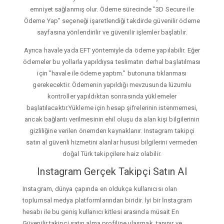
emniyet sağlanmış olur. Ödeme sürecinde "3D Secure ile
Ödeme Yap" seçeneği işaretlendiği takdirde güvenilir ödeme
sayfasına yönlendirilir ve güvenilir işlemler başlatılır.
Ayrıca havale yada EFT yöntemiyle da ödeme yapılabilir. Eğer
ödemeler bu yollarla yapıldıysa teslimatın derhal başlatılması
için "havale ile ödeme yaptım." butonuna tıklanması
gerekecektir. Ödemenin yapıldığı mevzusunda lüzumlu
kontroller yapıldıktan sonrasında yüklemeler
başlatılacaktır.Yükleme için hesap şifrelerinin istenmemesi,
ancak bağlantı verilmesinin ehil oluşu da alan kişi bilgilerinin
gizliliğine verilen önemden kaynaklanır. Instagram takipçi
satın al güvenli hizmetini alanlar hususi bilgilerini vermeden
doğal Türk takipçilere haiz olabilir.
Instagram Gerçek Takipçi Satın Al
Instagram, dünya çapında en oldukça kullanıcısı olan
toplumsal medya platformlarından biridir. İyi bir İnstagram
hesabı ile bu geniş kullanıcı kitlesi arasında müsait En
Güvenilir takipçi satın alma profiline ulaşmak, tanınır ve