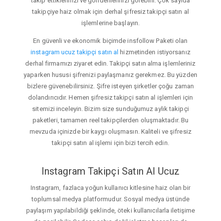
takip ettiklerinizi ve gönderilerinizi görebilir. Çok sayıda
takipçiye haiz olmak için derhal şifresiz takipçi satın al
işlemlerine başlayın.
En güvenli ve ekonomik biçimde insfollow Paketi olan
instagram ucuz takipçi satın al
hizmetinden istiyorsanız
derhal firmamızı ziyaret edin. Takipçi satın alma işlemleriniz
yaparken hususi şifrenizi paylaşmanız gerekmez. Bu yüzden
bizlere güvenebilirsiniz. Şifre isteyen şirketler çoğu zaman
dolandırıcıdır. Hemen şifresiz takipçi satın al işlemleri için
sitemizi inceleyin. Bizim size sunduğumuz aylık takipçi
paketleri, tamamen reel takipçilerden oluşmaktadır. Bu
mevzuda içinizde bir kaygı oluşmasın. Kaliteli ve şifresiz
takipçi satın al işlemi için bizi tercih edin.
Instagram Takipçi Satın Al Ucuz
Instagram, fazlaca yoğun kullanıcı kitlesine haiz olan bir
toplumsal medya platformudur. Sosyal medya üstünde
paylaşım yapılabildiği şeklinde, öteki kullanıcılarla iletişime