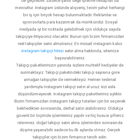
de geçilebilir. Sadece şahıs değil işletme hesapları da
mevcuttur. Instagram üstünde alışveriş, tecim yahut herhangi
bir iş için birçok hesap bulunmaktadır. Reklamlar ve
sponsorlarla para kazanmak da mümkündür. Sosyal
medyada iyi bir noktada gelebilmek için oldukça sayıda
takipçiye ihtiyacınız olacaktır. Bunun için bizim firmamızdan
reel takipçiler satın almalısınız. En müsait instagram kalıcı
instagram takipçi hilesi
satın alma hakkında, sitemize
başvurabilirsiniz.
Takipçi paketlerimizin yanında sizlere muhtelif hediyeler de
sunmaktayız. Takipçi paketindeki takipçi sayısına gore
armağan takipçiler de vermekteyiz. Hemen teslimat
yardımıyla Instagram takipçi satın al ucuz sizi asla
düşündürmeyecek. Instagram takipçi paketlerimiz aylıktır.
Bizim firmamızdan instagram takipçi tutarları için bir seçenek
belirledikten sonrasında, derhal satın alabilirsiniz. Oldukça
güvenli bir biçimde işlemleriniz yapılır ve hiç hususi şifreniz
istenmez. doğal takipçi satın alma işleminden sonrasında
düşme yaşanabilir sadece bu ilk aylarda olmaz. Gerçek
takipçiler için bizim firmamızı tercih edin.