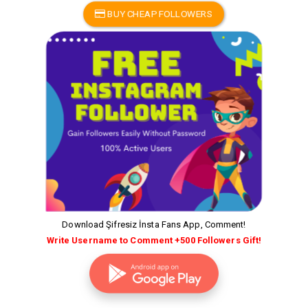
BUY CHEAP FOLLOWERS
Download Şifresiz İnsta Fans App, Comment!
Write Username to Comment +500 Followers Gift!