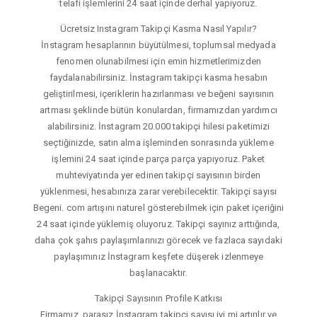
telafi işlemlerini 24 saat içinde derhal yapıyoruz.
Ücretsiz Instagram Takipçi Kasma Nasıl Yapılır?
İnstagram hesaplarının büyütülmesi, toplumsal medyada
fenomen olunabilmesi için emin hizmetlerimizden
faydalanabilirsiniz. İnstagram takipçi kasma hesabın
geliştirilmesi, içeriklerin hazırlanması ve beğeni sayısının
artması şeklinde bütün konulardan, firmamızdan yardımcı
alabilirsiniz. İnstagram 20.000 takipçi hilesi paketimizi
seçtiğinizde, satın alma işleminden sonrasında yükleme
işlemini 24 saat içinde parça parça yapıyoruz. Paket
muhteviyatında yer edinen takipçi sayısının birden
yüklenmesi, hesabınıza zarar verebilecektir. Takipçi sayısı
Begeni. com artışını naturel gösterebilmek için paket içeriğini
24 saat içinde yüklemiş oluyoruz. Takipçi sayınız arttığında,
daha çok şahıs paylaşımlarınızı görecek ve fazlaca sayıdaki
paylaşımınız İnstagram keşfete düşerek izlenmeye
başlanacaktır.
Takipçi Sayısının Profile Katkısı
Firmamız, parasız İnstagram takipçi sayısı iyi mi artırılır ve