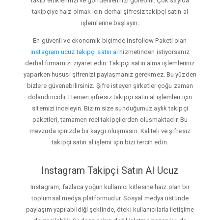
takip ettiklerinizi ve gönderilerinizi görebilir. Çok sayıda
takipçiye haiz olmak için derhal şifresiz takipçi satın al
işlemlerine başlayın.
En güvenli ve ekonomik biçimde insfollow Paketi olan
instagram ucuz takipçi satın al
hizmetinden istiyorsanız
derhal firmamızı ziyaret edin. Takipçi satın alma işlemleriniz
yaparken hususi şifrenizi paylaşmanız gerekmez. Bu yüzden
bizlere güvenebilirsiniz. Şifre isteyen şirketler çoğu zaman
dolandırıcıdır. Hemen şifresiz takipçi satın al işlemleri için
sitemizi inceleyin. Bizim size sunduğumuz aylık takipçi
paketleri, tamamen reel takipçilerden oluşmaktadır. Bu
mevzuda içinizde bir kaygı oluşmasın. Kaliteli ve şifresiz
takipçi satın al işlemi için bizi tercih edin.
Instagram Takipçi Satın Al Ucuz
Instagram, fazlaca yoğun kullanıcı kitlesine haiz olan bir
toplumsal medya platformudur. Sosyal medya üstünde
paylaşım yapılabildiği şeklinde, öteki kullanıcılarla iletişime