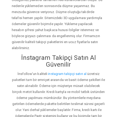
nedenle yüklemeden sonrasında düşme yaşanmaz. Bu
mevzuda güvence veriyoruz. Düşme oluştuğu takdirde
telafisi hemen yapılır. Sitemizdeki 3D uygulaması yardımıyla
ödemeler güvenilir biçimde yapılır. Yükleme yapılacak
hesabın şifresi yahut başkaca hususi bilgiler istenmez ve
böylece gizyazı çalınması da engellenmiş olur. Firmamızın
güvenilir kaliteli takipçi paketlerini en ucuz fiyatlarla satın
alabilirsiniz.
İnstagram Takipçi Satın Al
Güvenilir
İnsfollow'un kaliteli
instagram takipçi satın al
ücretsiz
paketleri tam bir emniyet arasında ve basit ödeme şekilleri ile
satın alınabilir. Ödeme için müşteriye müsait olabilecek
birçok metot kullanılır. Kredi kartıyla ve mobil tatbik üstünden
ödeme yapılması mümkündür. Bu yöntemlerle meydana
getirilen ödemelerde pakette belirtilen teslimat süresi geçerli
olur. Yani derhal yüklemeler başlatılır. Firma, kredi kartı ile
ödemelerde Paytr sistemini kullanır ve bu biçimde tam bir