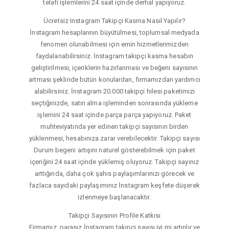
telafi işlemlerini 24 saat içinde derhal yapıyoruz.
Ücretsiz Instagram Takipçi Kasma Nasıl Yapılır?
İnstagram hesaplarının büyütülmesi, toplumsal medyada
fenomen olunabilmesi için emin hizmetlerimizden
faydalanabilirsiniz. İnstagram takipçi kasma hesabın
geliştirilmesi, içeriklerin hazırlanması ve beğeni sayısının
artması şeklinde bütün konulardan, firmamızdan yardımcı
alabilirsiniz. İnstagram 20.000 takipçi hilesi paketimizi
seçtiğinizde, satın alma işleminden sonrasında yükleme
işlemini 24 saat içinde parça parça yapıyoruz. Paket
muhteviyatında yer edinen takipçi sayısının birden
yüklenmesi, hesabınıza zarar verebilecektir. Takipçi sayısı
Durum begeni artışını naturel gösterebilmek için paket
içeriğini 24 saat içinde yüklemiş oluyoruz. Takipçi sayınız
arttığında, daha çok şahıs paylaşımlarınızı görecek ve
fazlaca sayıdaki paylaşımınız İnstagram keşfete düşerek
izlenmeye başlanacaktır.
Takipçi Sayısının Profile Katkısı
Firmamız, parasız İnstagram takipçi sayısı iyi mi artırılır ve