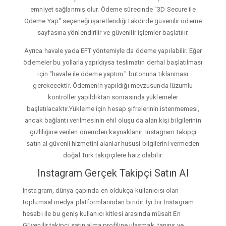
emniyet sağlanmış olur. Ödeme sürecinde "3D Secure ile
Ödeme Yap" seçeneği işaretlendiği takdirde güvenilir ödeme
sayfasına yönlendirilir ve güvenilir işlemler başlatılır.
Ayrıca havale yada EFT yöntemiyle da ödeme yapılabilir. Eğer
ödemeler bu yollarla yapıldıysa teslimatın derhal başlatılması
için "havale ile ödeme yaptım." butonuna tıklanması
gerekecektir. Ödemenin yapıldığı mevzusunda lüzumlu
kontroller yapıldıktan sonrasında yüklemeler
başlatılacaktır.Yükleme için hesap şifrelerinin istenmemesi,
ancak bağlantı verilmesinin ehil oluşu da alan kişi bilgilerinin
gizliliğine verilen önemden kaynaklanır. Instagram takipçi
satın al güvenli hizmetini alanlar hususi bilgilerini vermeden
doğal Türk takipçilere haiz olabilir.
Instagram Gerçek Takipçi Satın Al
Instagram, dünya çapında en oldukça kullanıcısı olan
toplumsal medya platformlarından biridir. İyi bir İnstagram
hesabı ile bu geniş kullanıcı kitlesi arasında müsait En
Güvenilir takipçi satın alma profiline ulaşmak, tanınır ve