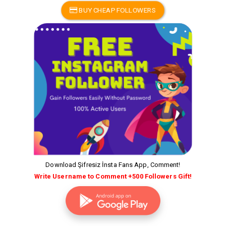
BUY CHEAP FOLLOWERS
Download Şifresiz İnsta Fans App, Comment!
Write Username to Comment +500 Followers Gift!