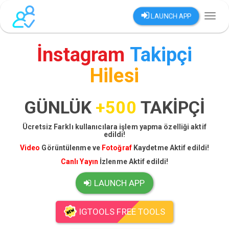
LAUNCH APP
Toggl
naviga
İnstagram
Takipçi
Hilesi
GÜNLÜK
+500
TAKİPÇİ
Ücretsiz Farklı kullanıcılara işlem yapma özelliği aktif
edildi!
Video
Görüntülenme ve
Fotoğraf
Kaydetme Aktif edildi!
Canlı Yayın
İzlenme Aktif edildi!
LAUNCH APP
IGTOOLS FREE TOOLS