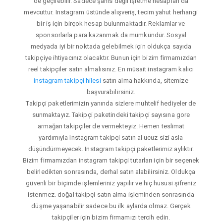
de geçilebilir. Sadece şahıs değil işletme hesapları da
mevcuttur. Instagram üstünde alışveriş, tecim yahut herhangi
bir iş için birçok hesap bulunmaktadır. Reklamlar ve
sponsorlarla para kazanmak da mümkündür. Sosyal
medyada iyi bir noktada gelebilmek için oldukça sayıda
takipçiye ihtiyacınız olacaktır. Bunun için bizim firmamızdan
reel takipçiler satın almalısınız. En müsait instagram kalıcı
instagram takipçi hilesi
satın alma hakkında, sitemize
başvurabilirsiniz.
Takipçi paketlerimizin yanında sizlere muhtelif hediyeler de
sunmaktayız. Takipçi paketindeki takipçi sayısına gore
armağan takipçiler de vermekteyiz. Hemen teslimat
yardımıyla Instagram takipçi satın al ucuz sizi asla
düşündürmeyecek. Instagram takipçi paketlerimiz aylıktır.
Bizim firmamızdan instagram takipçi tutarları için bir seçenek
belirledikten sonrasında, derhal satın alabilirsiniz. Oldukça
güvenli bir biçimde işlemleriniz yapılır ve hiç hususi şifreniz
istenmez. doğal takipçi satın alma işleminden sonrasında
düşme yaşanabilir sadece bu ilk aylarda olmaz. Gerçek
takipçiler için bizim firmamızı tercih edin.