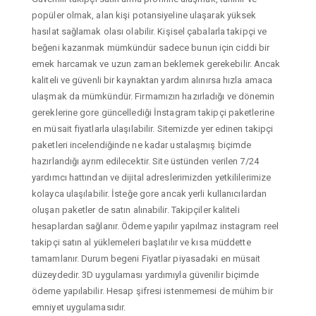
popüler olmak, alan kişi potansiyeline ulaşarak yüksek
hasılat sağlamak olası olabilir. Kişisel çabalarla takipçi ve
beğeni kazanmak mümkündür sadece bunun için ciddi bir
emek harcamak ve uzun zaman beklemek gerekebilir. Ancak
kaliteli ve güvenli bir kaynaktan yardım alınırsa hızla amaca
ulaşmak da mümkündür. Firmamızın hazırladığı ve dönemin
gereklerine gore güncellediği İnstagram takipçi paketlerine
en müsait fiyatlarla ulaşılabilir. Sitemizde yer edinen takipçi
paketleri incelendiğinde ne kadar ustalaşmış biçimde
hazırlandığı ayrım edilecektir. Site üstünden verilen 7/24
yardımcı hattından ve dijital adreslerimizden yetkililerimize
kolayca ulaşılabilir. İsteğe gore ancak yerli kullanıcılardan
oluşan paketler de satın alınabilir. Takipçiler kaliteli
hesaplardan sağlanır. Ödeme yapılır yapılmaz instagram reel
takipçi satın al yüklemeleri başlatılır ve kısa müddette
tamamlanır. Durum begeni Fiyatlar piyasadaki en müsait
düzeydedir. 3D uygulaması yardımıyla güvenilir biçimde
ödeme yapılabilir. Hesap şifresi istenmemesi de mühim bir
emniyet uygulamasıdır.