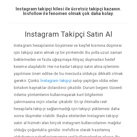
Instagram takipçi hilesi ile ücretsiz takipçi kazanın.
İnsfollow ile fenomen olmak çok daha kolay.
Instagram Takipçi Satın Al
Instagram hesaplarının büyümesi ve keşfet kısmına düşmesi
için takipçi satın almak iyi bir yöntemdir. Bu yolla uzun zaman
beklemeden ve fazla uğraşmaya ihtiyaç duymadan hedef
kesime ulaşılabilir. Her ne kadar takipçi satın alma işleminin
yapılması öneri edilse de bu mevzuda oldukça dikkatli olmak
gerekir. Çünkü
İnstagram takipçi
satışı yaptığını iddia eden
birtakım kaynaklar dolandırıcı çıkabilir. Durum begeni Güvenli
ödeme yöntemlerini kullanmayarak kart bilgilerinin
çalınmasına niçin olanlar çıkabilir. En iyi ihtimalle reel
hesaplarla takipçi sağlanmadığı için takipçi yüklemesi daha
sonra düşmeler olabilir. Başka sitelerden Instagram takipçi
satın al hizmeti alan birçok instagram kullanıcılarının mağdur
olduğu çoğunlukla görülür. insfollow olarak hazırlamış
olduğumuz paketler tamamen reel kullanıcılardan oluşur. Bu