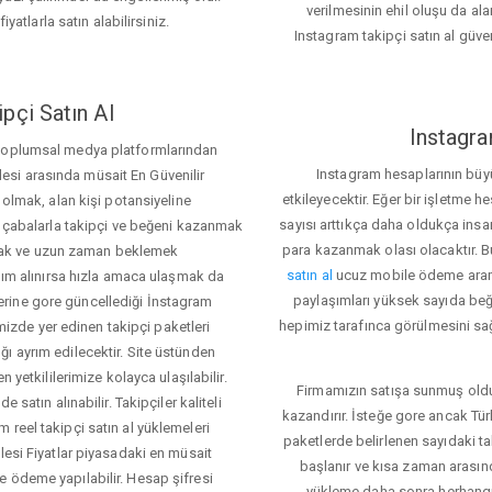
verilmesinin ehil oluşu da alan
iyatlarla satın alabilirsiniz.
Instagram takipçi satın al güve
pçi Satın Al
Instagra
 toplumsal medya platformlarından
Instagram hesaplarının büy
itlesi arasında müsait En Güvenilir
etkileyecektir. Eğer bir işletme 
 olmak, alan kişi potansiyeline
sayısı arttıkça daha oldukça insa
el çabalarla takipçi ve beğeni kazanmak
para kazanmak olası olacaktır.
mak ve uzun zaman beklemek
satın al
ucuz mobile ödeme aramas
rdım alınırsa hızla amaca ulaşmak da
paylaşımları yüksek sayıda beğ
rine gore güncellediği İnstagram
hepimiz tarafınca görülmesini sağ
temizde yer edinen takipçi paketleri
ı ayrım edilecektir. Site üstünden
 yetkililerimize kolayca ulaşılabilir.
Firmamızın satışa sunmuş olduğ
 satın alınabilir. Takipçiler kaliteli
kazandırır. İsteğe gore ancak Tü
 reel takipçi satın al yüklemeleri
paketlerde belirlenen sayıdaki t
lesi Fiyatlar piyasadaki en müsait
başlanır ve kısa zaman arasın
e ödeme yapılabilir. Hesap şifresi
yükleme daha sonra herhang