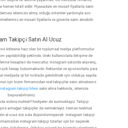
hemen telafi edilir. Piyasadaki en müsait fiyatlarla satın
ödemesi sitemizin almış olduğu önlemler yardımıyla son
zmetlerimiz en müsait fiyatlarla ve güvenle satın alınabilir.
am Takipçi Satın Al Ucuz
nıcı kitlesine haiz olan bir toplumsal medya platformudur.
yapılabildiği şeklinde, öteki kullanıcılarla iletişime de
işletme hesapları da mevcuttur. Instagram üstünde alışveriş,
 birçok hesap bulunmaktadır. Reklamlar ve sponsorlarla para
 medyada iyi bir noktada gelebilmek için oldukça sayıda
unun için bizim firmamızdan reel takipçiler satın almalısınız.
instagram takipçi hilesi
satın alma hakkında, sitemize
başvurabilirsiniz.
nda sizlere muhtelif hediyeler de sunmaktayız. Takipçi
 gore armağan takipçiler de vermekteyiz. Hemen teslimat
atın al ucuz sizi asla düşündürmeyecek. Instagram takipçi
 firmamızdan instagram takipçi tutarları için bir seçenek
satın alabilirsiniz. Oldukça güvenli bir biçimde işlemleriniz