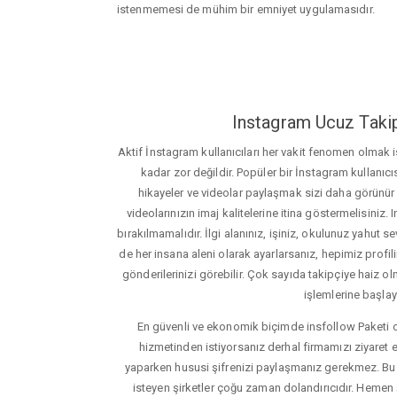
istenmemesi de mühim bir emniyet uygulamasıdır.
Instagram Ucuz Takip
Aktif İnstagram kullanıcıları her vakit fenomen olmak
kadar zor değildir. Popüler bir İnstagram kullanıcıs
hikayeler ve videolar paylaşmak sizi daha görünür ha
videolarınızın imaj kalitelerine itina göstermelisin
bırakılmamalıdır. İlgi alanınız, işiniz, okulunuz yahut sevd
de her insana aleni olarak ayarlarsanız, hepimiz profiliniz
gönderilerinizi görebilir. Çok sayıda takipçiye haiz olm
işlemlerine başlay
En güvenli ve ekonomik biçimde insfollow Paketi 
hizmetinden istiyorsanız derhal firmamızı ziyaret e
yaparken hususi şifrenizi paylaşmanız gerekmez. Bu y
isteyen şirketler çoğu zaman dolandırıcıdır. Hemen şi