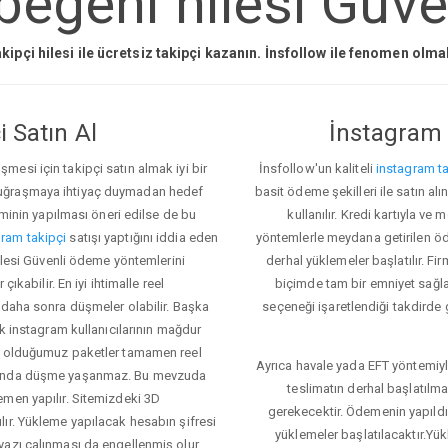
begeni hilesi Güven
kipçi hilesi ile ücretsiz takipçi kazanın. İnsfollow ile fenomen olm
 Satın Al
İnstagram 
esi için takipçi satın almak iyi bir
İnsfollow'un kaliteli
instagram ta
 uğraşmaya ihtiyaç duymadan hedef
basit ödeme şekilleri ile satın al
eminin yapılması öneri edilse de bu
kullanılır. Kredi kartıyla 
ram takipçi
satışı yaptığını iddia eden
yöntemlerle meydana getirilen öde
hilesi Güvenli ödeme yöntemlerini
derhal yüklemeler başlatılır. Fir
ıkabilir. En iyi ihtimalle reel
biçimde tam bir emniyet sağl
 daha sonra düşmeler olabilir. Başka
seçeneği işaretlendiği takdirde 
ok instagram kullanıcılarının mağdur
ış olduğumuz paketler tamamen reel
Ayrıca havale yada EFT yöntemiyl
asında düşme yaşanmaz. Bu mevzuda
teslimatın derhal başlatılm
emen yapılır. Sitemizdeki 3D
gerekecektir. Ödemenin yapıld
ır. Yükleme yapılacak hesabın şifresi
yüklemeler başlatılacaktır.Yü
yazı çalınması da engellenmiş olur.