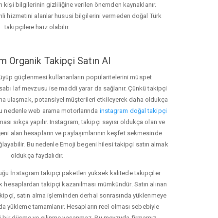
 kişi bilgilerinin gizliliğine verilen önemden kaynaklanır.
nli hizmetini alanlar hususi bilgilerini vermeden doğal Türk
takipçilere haiz olabilir.
m Organik Takipçi Satın Al
üyüp güçlenmesi kullananların popülaritelerini müspet
hesabı laf mevzusu ise maddi yarar da sağlanır. Çünkü takipçi
na ulaşmak, potansiyel müşterileri etkileyerek daha oldukça
 Bu nedenle web arama motorlarında
instagram doğal takipçi
ı sıkça yapılır. Instagram, takipçi sayısı oldukça olan ve
eni alan hesapların ve paylaşımlarının keşfet sekmesinde
layabilir. Bu nedenle Emoji begeni hilesi takipçi satın almak
oldukça faydalıdır.
u İnstagram takipçi paketleri yüksek kalitede takipçiler
rk hesaplardan takipçi kazanılması mümkündür. Satın alınan
akipçi, satın alma işleminden derhal sonrasında yüklenmeye
da yükleme tamamlanır. Hesapların reel olması sebebiyle
i bir düşme ve silinme yaşanmaz. Bu mevzuda firmamız