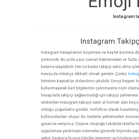
Emoji 
Instagram ta
Instagram Takipçi
Instagram hesaplarının büyümesi ve keşfet kısmına düşm
yöntemdir. Bu yolla uzun zaman beklemeden ve fazla
kesime ulaşılabilir. Her ne kadar takipçi satın alma işl
mevzuda oldukça dikkatli olmak gerekir. Çünkü
İnstag
birtakım kaynaklar dolandırıcı çıkabilir. Emoji begeni 
kullanmayarak kart bilgilerinin çalınmasına niçin olanlar ç
hesaplarla takipçi sağlanmadığı için takipçi yüklemesi
sitelerden Instagram takipçi satın al hizmeti alan birç
olduğu çoğunlukla görülür. insfollow olarak hazırlam
kullanıcılardan oluşur. Bu nedenle yüklemeden sonr
güvence veriyoruz. Düşme oluştuğu takdirde telafisi h
uygulaması yardımıyla ödemeler güvenilir biçimde yapıl
yahut başkaca hususi bilgiler istenmez ve böylece giz