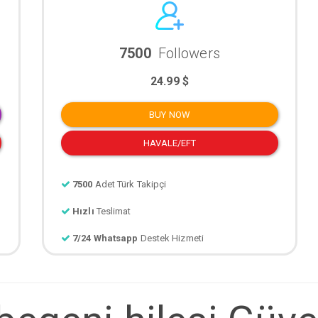
7500
Followers
24.99 $
BUY NOW
HAVALE/EFT
7500
Adet Türk Takipçi
Hızlı
Teslimat
7/24 Whatsapp
Destek Hizmeti