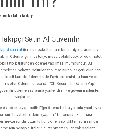
ilir mi?
ak çok daha kolay.
Takipçi Satın Al Güvenilir
kipçi satın al
ücretsiz paketleri tam bir emniyet arasında ve
ınabilir. Ödeme için müşteriye müsait olabilecek birçok metot
ve mobil tatbik üstünden ödeme yapılması mümkündür. Bu
melerde pakette belirtilen teslimat süresi geçerli olur. Yani
ma, kredi kartı ile ödemelerde Paytr sistemini kullanır ve bu
anmış olur. Ödeme sürecinde "3D Secure ile Ödeme Yap"
güvenilir ödeme sayfasına yönlendirilir ve güvenilir işlemler
başlatılır.
e da ödeme yapılabilir. Eğer ödemeler bu yollarla yapıldıysa
ası için "havale ile ödeme yaptım." butonuna tıklanması
ığı mevzusunda lüzumlu kontroller yapıldıktan sonrasında
kleme için hesap şifrelerinin istenmemesi, ancak bağlantı