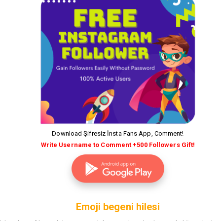
Download Şifresiz İnsta Fans App, Comment!
Write Username to Comment +500 Followers Gift!
Emoji begeni hilesi