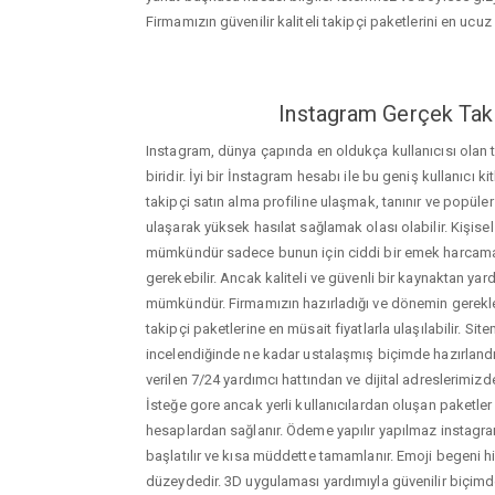
Firmamızın güvenilir kaliteli takipçi paketlerini en ucuz f
Instagram Gerçek Taki
Instagram, dünya çapında en oldukça kullanıcısı olan
biridir. İyi bir İnstagram hesabı ile bu geniş kullanıcı k
takipçi satın alma profiline ulaşmak, tanınır ve popüler
ulaşarak yüksek hasılat sağlamak olası olabilir. Kişis
mümkündür sadece bunun için ciddi bir emek harca
gerekebilir. Ancak kaliteli ve güvenli bir kaynaktan ya
mümkündür. Firmamızın hazırladığı ve dönemin gerekle
takipçi paketlerine en müsait fiyatlarla ulaşılabilir. Si
incelendiğinde ne kadar ustalaşmış biçimde hazırlandığ
verilen 7/24 yardımcı hattından ve dijital adreslerimizden
İsteğe gore ancak yerli kullanıcılardan oluşan paketler de
hesaplardan sağlanır. Ödeme yapılır yapılmaz instagram
başlatılır ve kısa müddette tamamlanır. Emoji begeni hi
düzeydedir. 3D uygulaması yardımıyla güvenilir biçimd