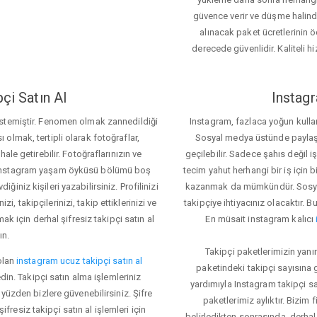
güvence verir ve düşme halinde 
alınacak paket ücretlerinin 
derecede güvenlidir. Kaliteli hi
çi Satın Al
Instagr
 istemiştir. Fenomen olmak zannedildiği
Instagram, fazlaca yoğun kulla
ı olmak, tertipli olarak fotoğraflar,
Sosyal medya üstünde paylaşım 
le getirebilir. Fotoğraflarınızın ve
geçilebilir. Sadece şahıs değil 
iz. Instagram yaşam öyküsü bölümü boş
tecim yahut herhangi bir iş için
iğiniz kişileri yazabilirsiniz. Profilinizi
kazanmak da mümkündür. Sosyal
i, takipçilerinizi, takip ettiklerinizi ve
takipçiye ihtiyacınız olacaktır. B
ak için derhal şifresiz takipçi satın al
En müsait instagram kalıcı
ın.
Takipçi paketlerimizin yanı
olan
instagram ucuz takipçi satın al
paketindeki takipçi sayısına
din. Takipçi satın alma işlemleriniz
yardımıyla Instagram takipçi s
üzden bizlere güvenebilirsiniz. Şifre
paketlerimiz aylıktır. Bizim
fresiz takipçi satın al işlemleri için
belirledikten sonrasında, derhal 