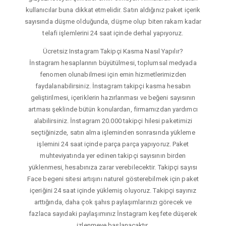
kullanıcılar buna dikkat etmelidir. Satın aldığınız paket içerik
sayısında düşme olduğunda, düşme olup biten rakam kadar
telafi işlemlerini 24 saat içinde derhal yapıyoruz.
Ücretsiz Instagram Takipçi Kasma Nasıl Yapılır?
İnstagram hesaplarının büyütülmesi, toplumsal medyada
fenomen olunabilmesi için emin hizmetlerimizden
faydalanabilirsiniz. İnstagram takipçi kasma hesabın
geliştirilmesi, içeriklerin hazırlanması ve beğeni sayısının
artması şeklinde bütün konulardan, firmamızdan yardımcı
alabilirsiniz. İnstagram 20.000 takipçi hilesi paketimizi
seçtiğinizde, satın alma işleminden sonrasında yükleme
işlemini 24 saat içinde parça parça yapıyoruz. Paket
muhteviyatında yer edinen takipçi sayısının birden
yüklenmesi, hesabınıza zarar verebilecektir. Takipçi sayısı
Face begeni sitesi artışını naturel gösterebilmek için paket
içeriğini 24 saat içinde yüklemiş oluyoruz. Takipçi sayınız
arttığında, daha çok şahıs paylaşımlarınızı görecek ve
fazlaca sayıdaki paylaşımınız İnstagram keşfete düşerek
izlenmeye başlanacaktır.