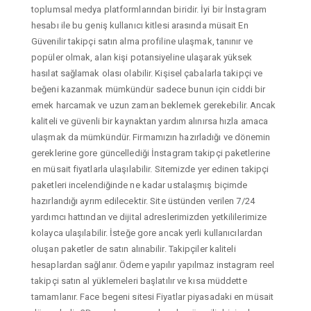
toplumsal medya platformlarından biridir. İyi bir İnstagram
hesabı ile bu geniş kullanıcı kitlesi arasında müsait En
Güvenilir takipçi satın alma profiline ulaşmak, tanınır ve
popüler olmak, alan kişi potansiyeline ulaşarak yüksek
hasılat sağlamak olası olabilir. Kişisel çabalarla takipçi ve
beğeni kazanmak mümkündür sadece bunun için ciddi bir
emek harcamak ve uzun zaman beklemek gerekebilir. Ancak
kaliteli ve güvenli bir kaynaktan yardım alınırsa hızla amaca
ulaşmak da mümkündür. Firmamızın hazırladığı ve dönemin
gereklerine gore güncellediği İnstagram takipçi paketlerine
en müsait fiyatlarla ulaşılabilir. Sitemizde yer edinen takipçi
paketleri incelendiğinde ne kadar ustalaşmış biçimde
hazırlandığı ayrım edilecektir. Site üstünden verilen 7/24
yardımcı hattından ve dijital adreslerimizden yetkililerimize
kolayca ulaşılabilir. İsteğe gore ancak yerli kullanıcılardan
oluşan paketler de satın alınabilir. Takipçiler kaliteli
hesaplardan sağlanır. Ödeme yapılır yapılmaz instagram reel
takipçi satın al yüklemeleri başlatılır ve kısa müddette
tamamlanır. Face begeni sitesi Fiyatlar piyasadaki en müsait