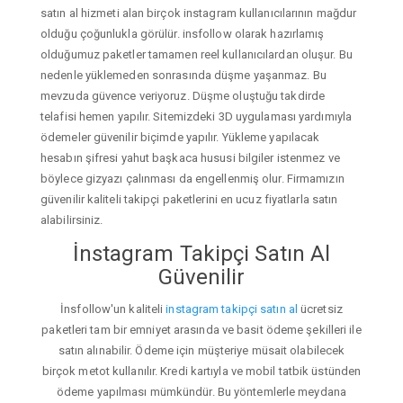
satın al hizmeti alan birçok instagram kullanıcılarının mağdur
olduğu çoğunlukla görülür. insfollow olarak hazırlamış
olduğumuz paketler tamamen reel kullanıcılardan oluşur. Bu
nedenle yüklemeden sonrasında düşme yaşanmaz. Bu
mevzuda güvence veriyoruz. Düşme oluştuğu takdirde
telafisi hemen yapılır. Sitemizdeki 3D uygulaması yardımıyla
ödemeler güvenilir biçimde yapılır. Yükleme yapılacak
hesabın şifresi yahut başkaca hususi bilgiler istenmez ve
böylece gizyazı çalınması da engellenmiş olur. Firmamızın
güvenilir kaliteli takipçi paketlerini en ucuz fiyatlarla satın
alabilirsiniz.
İnstagram Takipçi Satın Al
Güvenilir
İnsfollow'un kaliteli
instagram takipçi satın al
ücretsiz
paketleri tam bir emniyet arasında ve basit ödeme şekilleri ile
satın alınabilir. Ödeme için müşteriye müsait olabilecek
birçok metot kullanılır. Kredi kartıyla ve mobil tatbik üstünden
ödeme yapılması mümkündür. Bu yöntemlerle meydana