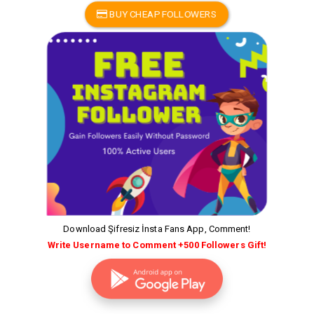
BUY CHEAP FOLLOWERS
Download Şifresiz İnsta Fans App, Comment!
Write Username to Comment +500 Followers Gift!