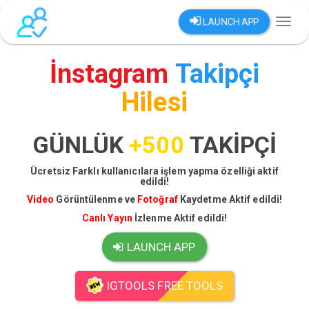
LAUNCH APP
Toggl
naviga
İnstagram
Takipçi
Hilesi
GÜNLÜK
+500
TAKİPÇİ
Ücretsiz Farklı kullanıcılara işlem yapma özelliği aktif
edildi!
Video
Görüntülenme ve
Fotoğraf
Kaydetme Aktif edildi!
Canlı Yayın
İzlenme Aktif edildi!
LAUNCH APP
IGTOOLS FREE TOOLS