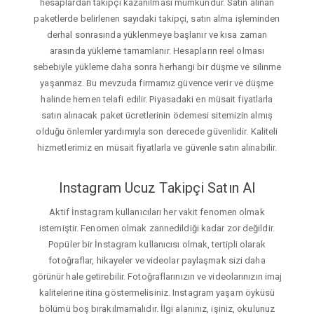
hesaplardan takipçi kazanılması mümkündür. Satın alınan
paketlerde belirlenen sayıdaki takipçi, satın alma işleminden
derhal sonrasında yüklenmeye başlanır ve kısa zaman
arasında yükleme tamamlanır. Hesapların reel olması
sebebiyle yükleme daha sonra herhangi bir düşme ve silinme
yaşanmaz. Bu mevzuda firmamız güvence verir ve düşme
halinde hemen telafi edilir. Piyasadaki en müsait fiyatlarla
satın alınacak paket ücretlerinin ödemesi sitemizin almış
olduğu önlemler yardımıyla son derecede güvenlidir. Kaliteli
hizmetlerimiz en müsait fiyatlarla ve güvenle satın alınabilir.
Instagram Ucuz Takipçi Satın Al
Aktif İnstagram kullanıcıları her vakit fenomen olmak
istemiştir. Fenomen olmak zannedildiği kadar zor değildir.
Popüler bir İnstagram kullanıcısı olmak, tertipli olarak
fotoğraflar, hikayeler ve videolar paylaşmak sizi daha
görünür hale getirebilir. Fotoğraflarınızın ve videolarınızın imaj
kalitelerine itina göstermelisiniz. Instagram yaşam öyküsü
bölümü boş bırakılmamalıdır. İlgi alanınız, işiniz, okulunuz