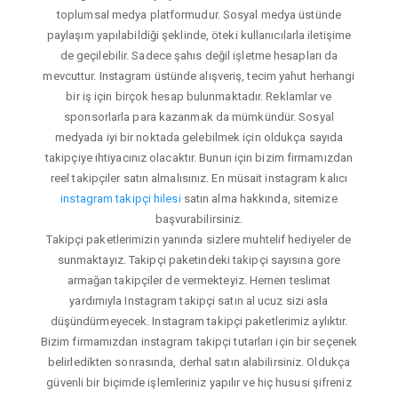
toplumsal medya platformudur. Sosyal medya üstünde
paylaşım yapılabildiği şeklinde, öteki kullanıcılarla iletişime
de geçilebilir. Sadece şahıs değil işletme hesapları da
mevcuttur. Instagram üstünde alışveriş, tecim yahut herhangi
bir iş için birçok hesap bulunmaktadır. Reklamlar ve
sponsorlarla para kazanmak da mümkündür. Sosyal
medyada iyi bir noktada gelebilmek için oldukça sayıda
takipçiye ihtiyacınız olacaktır. Bunun için bizim firmamızdan
reel takipçiler satın almalısınız. En müsait instagram kalıcı
instagram takipçi hilesi
satın alma hakkında, sitemize
başvurabilirsiniz.
Takipçi paketlerimizin yanında sizlere muhtelif hediyeler de
sunmaktayız. Takipçi paketindeki takipçi sayısına gore
armağan takipçiler de vermekteyiz. Hemen teslimat
yardımıyla Instagram takipçi satın al ucuz sizi asla
düşündürmeyecek. Instagram takipçi paketlerimiz aylıktır.
Bizim firmamızdan instagram takipçi tutarları için bir seçenek
belirledikten sonrasında, derhal satın alabilirsiniz. Oldukça
güvenli bir biçimde işlemleriniz yapılır ve hiç hususi şifreniz