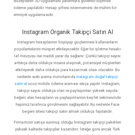
düzeydedir. 3D uygulaması yardımıyla güvenilir biçimde
ödeme yapılabilir. Hesap şifresi istenmemesi de mühim bir
emniyet uygulamasıdır.
Instagram Organik Takipçi Satın Al
Instagram hesaplarının büyüyüp güçlenmesi kullananların
popülaritelerini müspet etkileyecektir. Eğer bir işletme hesabı
laf mevzusu ise maddi yarar da sağlanır. Çünkü takipçi sayısı
arttıkça daha oldukça insana ulaşmak, potansiyel müşterileri
etkileyerek daha oldukça para kazanmak olası olacaktır. Bu
nedenle web arama motorlarında
instagram doğal takipçi
satın al
ucuz mobile ödeme araması sıkça yapılır. Instagram,
takipçi sayısı oldukça olan ve paylaşımları yüksek sayıda
beğeni alan hesapların ve paylaşımlarının keşfet sekmesinde
hepimiz tarafınca görülmesini sağlayabilir. Bu nedenle Face
begeni sitesi takipçi satın almak oldukça faydalıdır.
Firmamızın satışa sunmuş olduğu İnstagram takipçi paketleri
yüksek kalitede takipçiler kazandırır. İsteğe gore ancak Türk