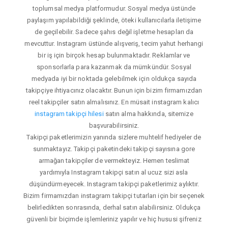
toplumsal medya platformudur. Sosyal medya üstünde
paylaşım yapılabildiği şeklinde, öteki kullanıcılarla iletişime
de geçilebilir. Sadece şahıs değil işletme hesapları da
mevcuttur. Instagram üstünde alışveriş, tecim yahut herhangi
bir iş için birçok hesap bulunmaktadır. Reklamlar ve
sponsorlarla para kazanmak da mümkündür. Sosyal
medyada iyi bir noktada gelebilmek için oldukça sayıda
takipçiye ihtiyacınız olacaktır. Bunun için bizim firmamızdan
reel takipçiler satın almalısınız. En müsait instagram kalıcı
instagram takipçi hilesi
satın alma hakkında, sitemize
başvurabilirsiniz.
Takipçi paketlerimizin yanında sizlere muhtelif hediyeler de
sunmaktayız. Takipçi paketindeki takipçi sayısına gore
armağan takipçiler de vermekteyiz. Hemen teslimat
yardımıyla Instagram takipçi satın al ucuz sizi asla
düşündürmeyecek. Instagram takipçi paketlerimiz aylıktır.
Bizim firmamızdan instagram takipçi tutarları için bir seçenek
belirledikten sonrasında, derhal satın alabilirsiniz. Oldukça
güvenli bir biçimde işlemleriniz yapılır ve hiç hususi şifreniz