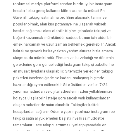
toplumsal medya platformlarından biridir. İyi bir İnstagram
hesabı ile bu geniş kullanıcı kitlesi arasında müsait En
Güvenilir takipçi satın alma profiline ulaşmak, tanınır ve
popüler olmak, alan kişi potansiyeline ulaşarak yüksek
hasılat sağlamak olası olabilir. Kişisel çabalarla takipçi ve
beğeni kazanmak mümkündür sadece bunun için ciddi bir
emek harcamak ve uzun zaman beklemek gerekebilir. Ancak
kaliteli ve güvenli bir kaynaktan yardım alınırsa hızla amaca
ulaşmak da mümkündür. Firmamızın hazırladığı ve dönemin
gereklerine gore güncellediği İnstagram takipçi paketlerine
en müsait fiyatlarla ulaşılabilir. Sitemizde yer edinen takipçi
paketleri incelendiğinde ne kadar ustalaşmış biçimde
hazırlandığı ayrım edilecektir. Site üstünden verilen 7/24
yardımcı hattından ve dijital adreslerimizden yetkililerimize
kolayca ulaşılabilir. İsteğe gore ancak yerli kullanıcılardan
oluşan paketler de satın alınabilir. Takipçiler kaliteli
hesaplardan sağlanır. Ödeme yapılır yapılmaz instagram reel
takipçi satın al yüklemeleri başlatılır ve kısa müddette
tamamlanır. Face takipci arttirma Fiyatlar piyasadaki en