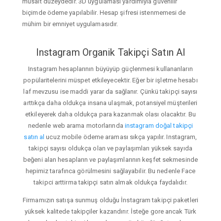
müsait düzeydedir. 3D uygulaması yardımıyla güvenilir
biçimde ödeme yapılabilir. Hesap şifresi istenmemesi de
mühim bir emniyet uygulamasıdır.
Instagram Organik Takipçi Satın Al
Instagram hesaplarının büyüyüp güçlenmesi kullananların
popülaritelerini müspet etkileyecektir. Eğer bir işletme hesabı
laf mevzusu ise maddi yarar da sağlanır. Çünkü takipçi sayısı
arttıkça daha oldukça insana ulaşmak, potansiyel müşterileri
etkileyerek daha oldukça para kazanmak olası olacaktır. Bu
nedenle web arama motorlarında
instagram doğal takipçi
satın al
ucuz mobile ödeme araması sıkça yapılır. Instagram,
takipçi sayısı oldukça olan ve paylaşımları yüksek sayıda
beğeni alan hesapların ve paylaşımlarının keşfet sekmesinde
hepimiz tarafınca görülmesini sağlayabilir. Bu nedenle Face
takipci arttirma takipçi satın almak oldukça faydalıdır.
Firmamızın satışa sunmuş olduğu İnstagram takipçi paketleri
yüksek kalitede takipçiler kazandırır. İsteğe gore ancak Türk