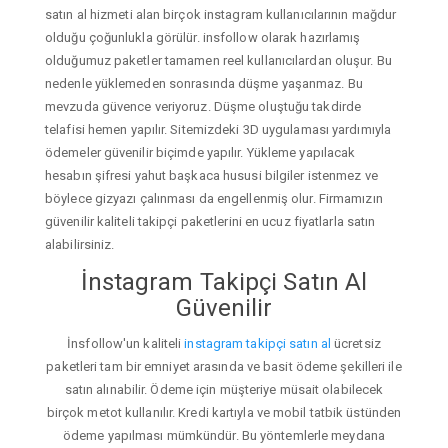
satın al hizmeti alan birçok instagram kullanıcılarının mağdur
olduğu çoğunlukla görülür. insfollow olarak hazırlamış
olduğumuz paketler tamamen reel kullanıcılardan oluşur. Bu
nedenle yüklemeden sonrasında düşme yaşanmaz. Bu
mevzuda güvence veriyoruz. Düşme oluştuğu takdirde
telafisi hemen yapılır. Sitemizdeki 3D uygulaması yardımıyla
ödemeler güvenilir biçimde yapılır. Yükleme yapılacak
hesabın şifresi yahut başkaca hususi bilgiler istenmez ve
böylece gizyazı çalınması da engellenmiş olur. Firmamızın
güvenilir kaliteli takipçi paketlerini en ucuz fiyatlarla satın
alabilirsiniz.
İnstagram Takipçi Satın Al
Güvenilir
İnsfollow'un kaliteli
instagram takipçi satın al
ücretsiz
paketleri tam bir emniyet arasında ve basit ödeme şekilleri ile
satın alınabilir. Ödeme için müşteriye müsait olabilecek
birçok metot kullanılır. Kredi kartıyla ve mobil tatbik üstünden
ödeme yapılması mümkündür. Bu yöntemlerle meydana