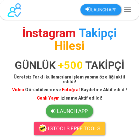
LAUNCH APP
Toggl
naviga
İnstagram
Takipçi
Hilesi
GÜNLÜK
+500
TAKİPÇİ
Ücretsiz Farklı kullanıcılara işlem yapma özelliği aktif
edildi!
Video
Görüntülenme ve
Fotoğraf
Kaydetme Aktif edildi!
Canlı Yayın
İzlenme Aktif edildi!
LAUNCH APP
IGTOOLS FREE TOOLS