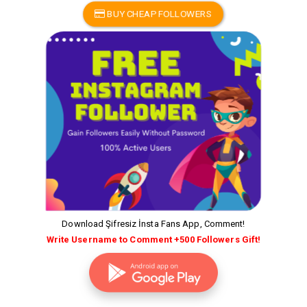
BUY CHEAP FOLLOWERS
Download Şifresiz İnsta Fans App, Comment!
Write Username to Comment +500 Followers Gift!