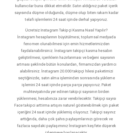
kullanıcılar buna dikkat etmelidir. Satın aldığınız paket içerik
sayısında düşme olduğunda, düşme olup biten rakam kadar
telafi işlemlerini 24 saat içinde derhal yapıyoruz.
Ücretsiz Instagram Takipçi Kasma Nasıl Yapılır?
İnstagram hesaplarının büyütülmesi, toplumsal medyada
fenomen olunabilmesi için emin hizmetlerimizden
faydalanabilirsiniz. İnstagram takipçi kasma hesabın
geliştirilmesi, içeriklerin hazırlanması ve beğeni sayısının
artması şeklinde bütün konulardan, firmamızdan yardımcı
alabilirsiniz. İnstagram 20.000 takipçi hilesi paketimizi
seçtiğinizde, satın alma işleminden sonrasında yükleme
işlemini 24 saat içinde parça parça yapıyoruz. Paket
muhteviyatında yer edinen takipçi sayısının birden
yüklenmesi, hesabınıza zarar verebilecektir. Takipçi sayısı
Face takipci arttirma artışını naturel gösterebilmek için paket
içeriğini 24 saat içinde yüklemiş oluyoruz. Takipçi sayınız
arttığında, daha çok şahıs paylaşımlarınızı görecek ve
fazlaca sayıdaki paylaşımınız İnstagram keşfete düşerek
izlenmeye başlanacaktır.