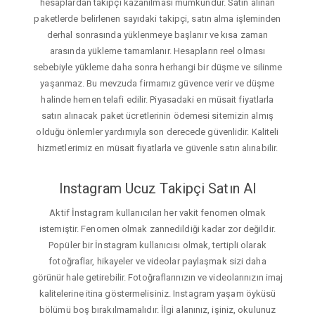
hesaplardan takipçi kazanılması mümkündür. Satın alınan
paketlerde belirlenen sayıdaki takipçi, satın alma işleminden
derhal sonrasında yüklenmeye başlanır ve kısa zaman
arasında yükleme tamamlanır. Hesapların reel olması
sebebiyle yükleme daha sonra herhangi bir düşme ve silinme
yaşanmaz. Bu mevzuda firmamız güvence verir ve düşme
halinde hemen telafi edilir. Piyasadaki en müsait fiyatlarla
satın alınacak paket ücretlerinin ödemesi sitemizin almış
olduğu önlemler yardımıyla son derecede güvenlidir. Kaliteli
hizmetlerimiz en müsait fiyatlarla ve güvenle satın alınabilir.
Instagram Ucuz Takipçi Satın Al
Aktif İnstagram kullanıcıları her vakit fenomen olmak
istemiştir. Fenomen olmak zannedildiği kadar zor değildir.
Popüler bir İnstagram kullanıcısı olmak, tertipli olarak
fotoğraflar, hikayeler ve videolar paylaşmak sizi daha
görünür hale getirebilir. Fotoğraflarınızın ve videolarınızın imaj
kalitelerine itina göstermelisiniz. Instagram yaşam öyküsü
bölümü boş bırakılmamalıdır. İlgi alanınız, işiniz, okulunuz