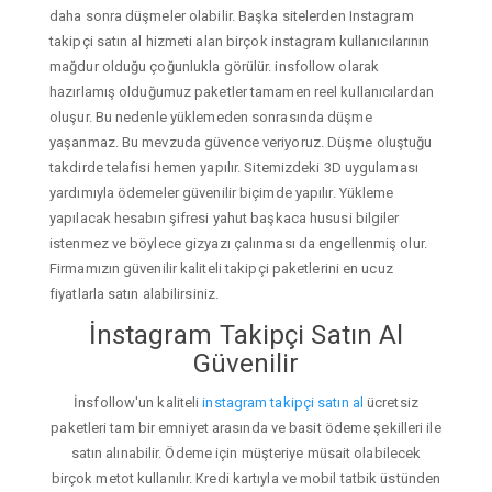
daha sonra düşmeler olabilir. Başka sitelerden Instagram
takipçi satın al hizmeti alan birçok instagram kullanıcılarının
mağdur olduğu çoğunlukla görülür. insfollow olarak
hazırlamış olduğumuz paketler tamamen reel kullanıcılardan
oluşur. Bu nedenle yüklemeden sonrasında düşme
yaşanmaz. Bu mevzuda güvence veriyoruz. Düşme oluştuğu
takdirde telafisi hemen yapılır. Sitemizdeki 3D uygulaması
yardımıyla ödemeler güvenilir biçimde yapılır. Yükleme
yapılacak hesabın şifresi yahut başkaca hususi bilgiler
istenmez ve böylece gizyazı çalınması da engellenmiş olur.
Firmamızın güvenilir kaliteli takipçi paketlerini en ucuz
fiyatlarla satın alabilirsiniz.
İnstagram Takipçi Satın Al
Güvenilir
İnsfollow'un kaliteli
instagram takipçi satın al
ücretsiz
paketleri tam bir emniyet arasında ve basit ödeme şekilleri ile
satın alınabilir. Ödeme için müşteriye müsait olabilecek
birçok metot kullanılır. Kredi kartıyla ve mobil tatbik üstünden