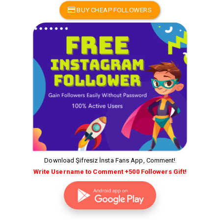
BUY CHEAP FOLLOWERS
Download Şifresiz İnsta Fans App, Comment!
Write Username to Comment +500 Followers Gift!