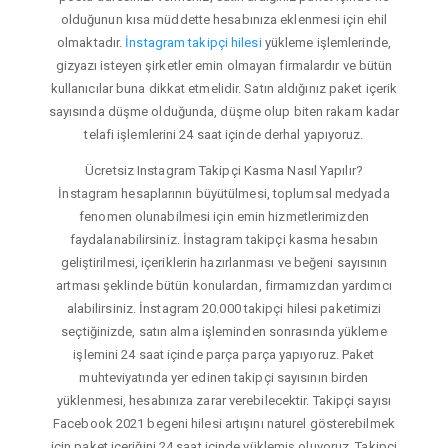
olduğunun kısa müddette hesabınıza eklenmesi için ehil
olmaktadır.
İnstagram takipçi hilesi
yükleme işlemlerinde,
gizyazı isteyen şirketler emin olmayan firmalardır ve bütün
kullanıcılar buna dikkat etmelidir. Satın aldığınız paket içerik
sayısında düşme olduğunda, düşme olup biten rakam kadar
telafi işlemlerini 24 saat içinde derhal yapıyoruz.
Ücretsiz Instagram Takipçi Kasma Nasıl Yapılır?
İnstagram hesaplarının büyütülmesi, toplumsal medyada
fenomen olunabilmesi için emin hizmetlerimizden
faydalanabilirsiniz. İnstagram takipçi kasma hesabın
geliştirilmesi, içeriklerin hazırlanması ve beğeni sayısının
artması şeklinde bütün konulardan, firmamızdan yardımcı
alabilirsiniz. İnstagram 20.000 takipçi hilesi paketimizi
seçtiğinizde, satın alma işleminden sonrasında yükleme
işlemini 24 saat içinde parça parça yapıyoruz. Paket
muhteviyatında yer edinen takipçi sayısının birden
yüklenmesi, hesabınıza zarar verebilecektir. Takipçi sayısı
Facebook 2021 begeni hilesi artışını naturel gösterebilmek
için paket içeriğini 24 saat içinde yüklemiş oluyoruz. Takipçi