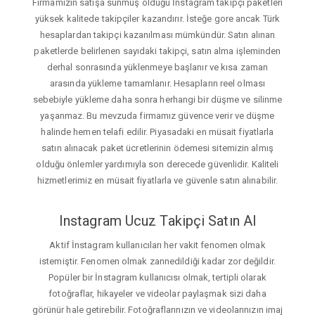
Firmamızın satışa sunmuş olduğu İnstagram takipçi paketleri
yüksek kalitede takipçiler kazandırır. İsteğe gore ancak Türk
hesaplardan takipçi kazanılması mümkündür. Satın alınan
paketlerde belirlenen sayıdaki takipçi, satın alma işleminden
derhal sonrasında yüklenmeye başlanır ve kısa zaman
arasında yükleme tamamlanır. Hesapların reel olması
sebebiyle yükleme daha sonra herhangi bir düşme ve silinme
yaşanmaz. Bu mevzuda firmamız güvence verir ve düşme
halinde hemen telafi edilir. Piyasadaki en müsait fiyatlarla
satın alınacak paket ücretlerinin ödemesi sitemizin almış
olduğu önlemler yardımıyla son derecede güvenlidir. Kaliteli
hizmetlerimiz en müsait fiyatlarla ve güvenle satın alınabilir.
Instagram Ucuz Takipçi Satın Al
Aktif İnstagram kullanıcıları her vakit fenomen olmak
istemiştir. Fenomen olmak zannedildiği kadar zor değildir.
Popüler bir İnstagram kullanıcısı olmak, tertipli olarak
fotoğraflar, hikayeler ve videolar paylaşmak sizi daha
görünür hale getirebilir. Fotoğraflarınızın ve videolarınızın imaj