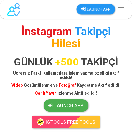
LAUNCH APP
Toggl
naviga
İnstagram
Takipçi
Hilesi
GÜNLÜK
+500
TAKİPÇİ
Ücretsiz Farklı kullanıcılara işlem yapma özelliği aktif
edildi!
Video
Görüntülenme ve
Fotoğraf
Kaydetme Aktif edildi!
Canlı Yayın
İzlenme Aktif edildi!
LAUNCH APP
IGTOOLS FREE TOOLS