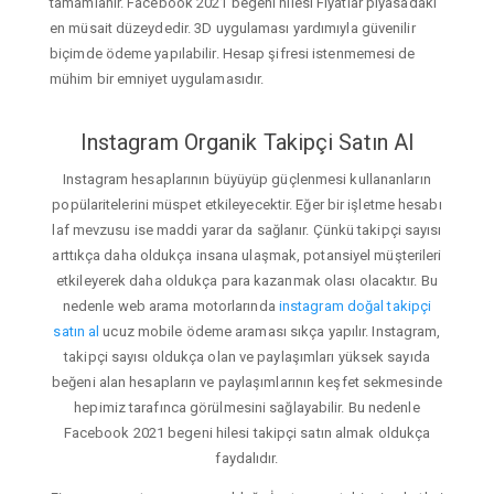
tamamlanır. Facebook 2021 begeni hilesi Fiyatlar piyasadaki
en müsait düzeydedir. 3D uygulaması yardımıyla güvenilir
biçimde ödeme yapılabilir. Hesap şifresi istenmemesi de
mühim bir emniyet uygulamasıdır.
Instagram Organik Takipçi Satın Al
Instagram hesaplarının büyüyüp güçlenmesi kullananların
popülaritelerini müspet etkileyecektir. Eğer bir işletme hesabı
laf mevzusu ise maddi yarar da sağlanır. Çünkü takipçi sayısı
arttıkça daha oldukça insana ulaşmak, potansiyel müşterileri
etkileyerek daha oldukça para kazanmak olası olacaktır. Bu
nedenle web arama motorlarında
instagram doğal takipçi
satın al
ucuz mobile ödeme araması sıkça yapılır. Instagram,
takipçi sayısı oldukça olan ve paylaşımları yüksek sayıda
beğeni alan hesapların ve paylaşımlarının keşfet sekmesinde
hepimiz tarafınca görülmesini sağlayabilir. Bu nedenle
Facebook 2021 begeni hilesi takipçi satın almak oldukça
faydalıdır.