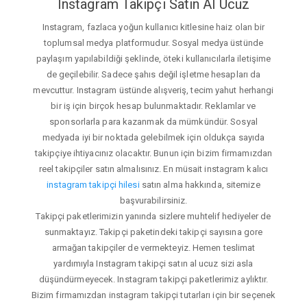
Instagram Takipçi Satın Al Ucuz
Instagram, fazlaca yoğun kullanıcı kitlesine haiz olan bir
toplumsal medya platformudur. Sosyal medya üstünde
paylaşım yapılabildiği şeklinde, öteki kullanıcılarla iletişime
de geçilebilir. Sadece şahıs değil işletme hesapları da
mevcuttur. Instagram üstünde alışveriş, tecim yahut herhangi
bir iş için birçok hesap bulunmaktadır. Reklamlar ve
sponsorlarla para kazanmak da mümkündür. Sosyal
medyada iyi bir noktada gelebilmek için oldukça sayıda
takipçiye ihtiyacınız olacaktır. Bunun için bizim firmamızdan
reel takipçiler satın almalısınız. En müsait instagram kalıcı
instagram takipçi hilesi
satın alma hakkında, sitemize
başvurabilirsiniz.
Takipçi paketlerimizin yanında sizlere muhtelif hediyeler de
sunmaktayız. Takipçi paketindeki takipçi sayısına gore
armağan takipçiler de vermekteyiz. Hemen teslimat
yardımıyla Instagram takipçi satın al ucuz sizi asla
düşündürmeyecek. Instagram takipçi paketlerimiz aylıktır.
Bizim firmamızdan instagram takipçi tutarları için bir seçenek