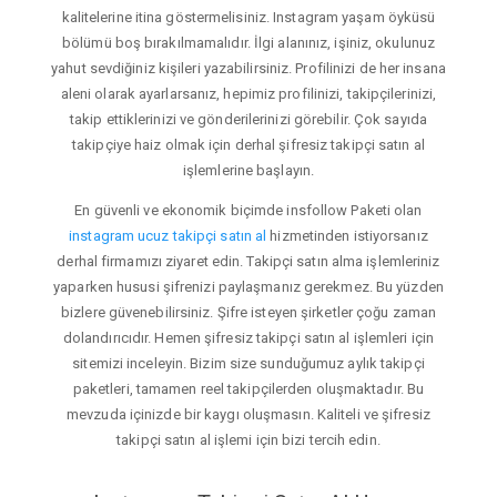
kalitelerine itina göstermelisiniz. Instagram yaşam öyküsü
bölümü boş bırakılmamalıdır. İlgi alanınız, işiniz, okulunuz
yahut sevdiğiniz kişileri yazabilirsiniz. Profilinizi de her insana
aleni olarak ayarlarsanız, hepimiz profilinizi, takipçilerinizi,
takip ettiklerinizi ve gönderilerinizi görebilir. Çok sayıda
takipçiye haiz olmak için derhal şifresiz takipçi satın al
işlemlerine başlayın.
En güvenli ve ekonomik biçimde insfollow Paketi olan
instagram ucuz takipçi satın al
hizmetinden istiyorsanız
derhal firmamızı ziyaret edin. Takipçi satın alma işlemleriniz
yaparken hususi şifrenizi paylaşmanız gerekmez. Bu yüzden
bizlere güvenebilirsiniz. Şifre isteyen şirketler çoğu zaman
dolandırıcıdır. Hemen şifresiz takipçi satın al işlemleri için
sitemizi inceleyin. Bizim size sunduğumuz aylık takipçi
paketleri, tamamen reel takipçilerden oluşmaktadır. Bu
mevzuda içinizde bir kaygı oluşmasın. Kaliteli ve şifresiz
takipçi satın al işlemi için bizi tercih edin.