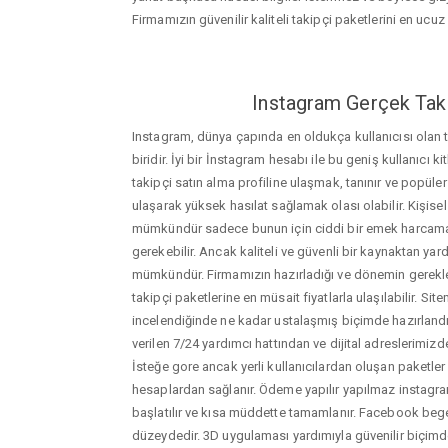
Firmamızın güvenilir kaliteli takipçi paketlerini en ucuz f
Instagram Gerçek Taki
Instagram, dünya çapında en oldukça kullanıcısı olan
biridir. İyi bir İnstagram hesabı ile bu geniş kullanıcı k
takipçi satın alma profiline ulaşmak, tanınır ve popüler
ulaşarak yüksek hasılat sağlamak olası olabilir. Kişis
mümkündür sadece bunun için ciddi bir emek harca
gerekebilir. Ancak kaliteli ve güvenli bir kaynaktan ya
mümkündür. Firmamızın hazırladığı ve dönemin gerekle
takipçi paketlerine en müsait fiyatlarla ulaşılabilir. Si
incelendiğinde ne kadar ustalaşmış biçimde hazırlandığ
verilen 7/24 yardımcı hattından ve dijital adreslerimizden
İsteğe gore ancak yerli kullanıcılardan oluşan paketler de
hesaplardan sağlanır. Ödeme yapılır yapılmaz instagram
başlatılır ve kısa müddette tamamlanır. Facebook bege
düzeydedir. 3D uygulaması yardımıyla güvenilir biçimd