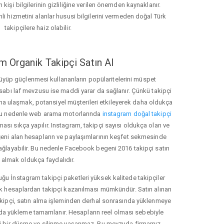
 kişi bilgilerinin gizliliğine verilen önemden kaynaklanır.
nli hizmetini alanlar hususi bilgilerini vermeden doğal Türk
takipçilere haiz olabilir.
m Organik Takipçi Satın Al
üyüp güçlenmesi kullananların popülaritelerini müspet
hesabı laf mevzusu ise maddi yarar da sağlanır. Çünkü takipçi
na ulaşmak, potansiyel müşterileri etkileyerek daha oldukça
 Bu nedenle web arama motorlarında
instagram doğal takipçi
ı sıkça yapılır. Instagram, takipçi sayısı oldukça olan ve
eni alan hesapların ve paylaşımlarının keşfet sekmesinde
ağlayabilir. Bu nedenle Facebook begeni 2016 takipçi satın
almak oldukça faydalıdır.
u İnstagram takipçi paketleri yüksek kalitede takipçiler
rk hesaplardan takipçi kazanılması mümkündür. Satın alınan
akipçi, satın alma işleminden derhal sonrasında yüklenmeye
da yükleme tamamlanır. Hesapların reel olması sebebiyle
i bir düşme ve silinme yaşanmaz. Bu mevzuda firmamız