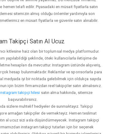
hemen telafi edilir. Piyasadaki en müsait fiyatlarla satın
ödemesi sitemizin almış olduğu önlemler yardımıyla son
zmetlerimiz en müsait fiyatlarla ve güvenle satın alınabilir.
am Takipçi Satın Al Ucuz
nıcı kitlesine haiz olan bir toplumsal medya platformudur.
yapılabildiği şeklinde, öteki kullanıcılarla iletişime de
işletme hesapları da mevcuttur. Instagram üstünde alışveriş,
 birçok hesap bulunmaktadır. Reklamlar ve sponsorlarla para
 medyada iyi bir noktada gelebilmek için oldukça sayıda
unun için bizim firmamızdan reel takipçiler satın almalısınız.
instagram takipçi hilesi
satın alma hakkında, sitemize
başvurabilirsiniz.
nda sizlere muhtelif hediyeler de sunmaktayız. Takipçi
 gore armağan takipçiler de vermekteyiz. Hemen teslimat
atın al ucuz sizi asla düşündürmeyecek. Instagram takipçi
 firmamızdan instagram takipçi tutarları için bir seçenek
satın alabilirsiniz. Oldukça güvenli bir biçimde işlemleriniz