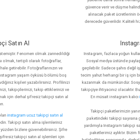
güvence verir ve düşme halinde 
alınacak paket ücretlerinin 
derecede güvenlidir. Kaliteli hi
çi Satın Al
Instagr
 istemiştir. Fenomen olmak zannedildiği
Instagram, fazlaca yoğun kulla
ı olmak, tertipli olarak fotoğraflar,
Sosyal medya üstünde paylaşım 
le getirebilir. Fotoğraflarınızın ve
geçilebilir. Sadece şahıs değil 
iz. Instagram yaşam öyküsü bölümü boş
tecim yahut herhangi bir iş için
iğiniz kişileri yazabilirsiniz. Profilinizi
kazanmak da mümkündür. Sosyal
i, takipçilerinizi, takip ettiklerinizi ve
takipçiye ihtiyacınız olacaktır. B
ak için derhal şifresiz takipçi satın al
En müsait instagram kalıcı
ın.
Takipçi paketlerimizin yanı
olan
instagram ucuz takipçi satın al
paketindeki takipçi sayısına
din. Takipçi satın alma işlemleriniz
yardımıyla Instagram takipçi s
üzden bizlere güvenebilirsiniz. Şifre
paketlerimiz aylıktır. Bizim
fresiz takipçi satın al işlemleri için
belirledikten sonrasında, derhal 