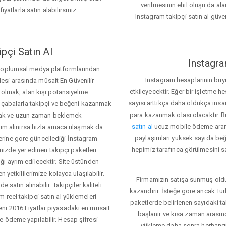
verilmesinin ehil oluşu da alan
iyatlarla satın alabilirsiniz.
Instagram takipçi satın al güve
pçi Satın Al
Instagra
 toplumsal medya platformlarından
Instagram hesaplarının büy
itlesi arasında müsait En Güvenilir
etkileyecektir. Eğer bir işletme 
 olmak, alan kişi potansiyeline
sayısı arttıkça daha oldukça insa
el çabalarla takipçi ve beğeni kazanmak
para kazanmak olası olacaktır.
mak ve uzun zaman beklemek
satın al
ucuz mobile ödeme aramas
rdım alınırsa hızla amaca ulaşmak da
paylaşımları yüksek sayıda beğ
rine gore güncellediği İnstagram
hepimiz tarafınca görülmesini s
temizde yer edinen takipçi paketleri
ı ayrım edilecektir. Site üstünden
 yetkililerimize kolayca ulaşılabilir.
Firmamızın satışa sunmuş olduğ
 satın alınabilir. Takipçiler kaliteli
kazandırır. İsteğe gore ancak Tü
 reel takipçi satın al yüklemeleri
paketlerde belirlenen sayıdaki t
ni 2016 Fiyatlar piyasadaki en müsait
başlanır ve kısa zaman arasın
e ödeme yapılabilir. Hesap şifresi
yükleme daha sonra herhang