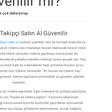
enilir mi?
ak çok daha kolay.
Takipçi Satın Al Güvenilir
kipçi satın al
ücretsiz paketleri tam bir emniyet arasında ve
ınabilir. Ödeme için müşteriye müsait olabilecek birçok metot
ve mobil tatbik üstünden ödeme yapılması mümkündür. Bu
melerde pakette belirtilen teslimat süresi geçerli olur. Yani
ma, kredi kartı ile ödemelerde Paytr sistemini kullanır ve bu
anmış olur. Ödeme sürecinde "3D Secure ile Ödeme Yap"
güvenilir ödeme sayfasına yönlendirilir ve güvenilir işlemler
başlatılır.
e da ödeme yapılabilir. Eğer ödemeler bu yollarla yapıldıysa
ası için "havale ile ödeme yaptım." butonuna tıklanması
ığı mevzusunda lüzumlu kontroller yapıldıktan sonrasında
kleme için hesap şifrelerinin istenmemesi, ancak bağlantı