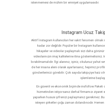
istenmemesi de mühim bir emniyet uygulamasıdır.
Instagram Ucuz Takip
Aktif İnstagram kullanıcıları her vakit fenomen olmak
kadar zor değildir. Popüler bir İnstagram kullanıcıs
hikayeler ve videolar paylaşmak sizi daha görünür ha
videolarınızın imaj kalitelerine itina göstermelisin
bırakılmamalıdır. İlgi alanınız, işiniz, okulunuz yahut sevd
de her insana aleni olarak ayarlarsanız, hepimiz profiliniz
gönderilerinizi görebilir. Çok sayıda takipçiye haiz olm
işlemlerine başlay
En güvenli ve ekonomik biçimde insfollow Paketi 
hizmetinden istiyorsanız derhal firmamızı ziyaret e
yaparken hususi şifrenizi paylaşmanız gerekmez. Bu y
isteyen şirketler çoğu zaman dolandırıcıdır. Hemen şi