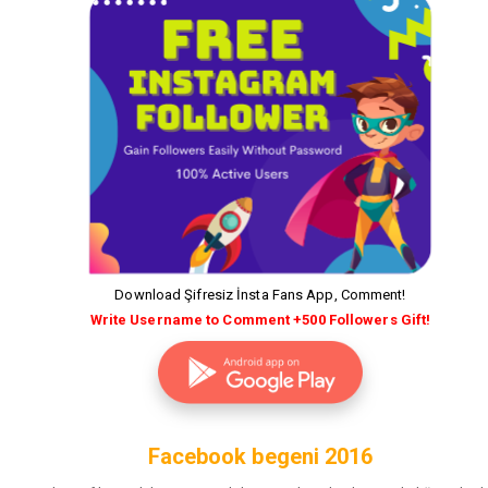
Download Şifresiz İnsta Fans App, Comment!
Write Username to Comment +500 Followers Gift!
Facebook begeni 2016