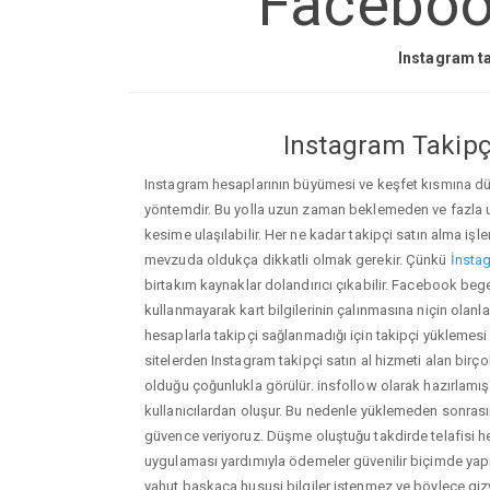
Facebook
Instagram ta
Instagram Takipçi
Instagram hesaplarının büyümesi ve keşfet kısmına düşm
yöntemdir. Bu yolla uzun zaman beklemeden ve fazla
kesime ulaşılabilir. Her ne kadar takipçi satın alma işl
mevzuda oldukça dikkatli olmak gerekir. Çünkü
İnstag
birtakım kaynaklar dolandırıcı çıkabilir. Facebook be
kullanmayarak kart bilgilerinin çalınmasına niçin olanlar ç
hesaplarla takipçi sağlanmadığı için takipçi yüklemesi
sitelerden Instagram takipçi satın al hizmeti alan birç
olduğu çoğunlukla görülür. insfollow olarak hazırlam
kullanıcılardan oluşur. Bu nedenle yüklemeden sonr
güvence veriyoruz. Düşme oluştuğu takdirde telafisi h
uygulaması yardımıyla ödemeler güvenilir biçimde yapıl
yahut başkaca hususi bilgiler istenmez ve böylece giz