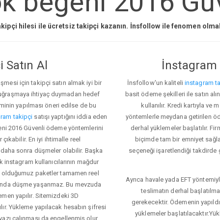
 begeni 2016 Güv
kipçi hilesi ile ücretsiz takipçi kazanın. İnsfollow ile fenomen olm
 Satın Al
İnstagram 
esi için takipçi satın almak iyi bir
İnsfollow'un kaliteli
instagram ta
 uğraşmaya ihtiyaç duymadan hedef
basit ödeme şekilleri ile satın al
eminin yapılması öneri edilse de bu
kullanılır. Kredi kartıyla 
ram takipçi
satışı yaptığını iddia eden
yöntemlerle meydana getirilen öde
geni 2016 Güvenli ödeme yöntemlerini
derhal yüklemeler başlatılır. Fir
ıkabilir. En iyi ihtimalle reel
biçimde tam bir emniyet sağl
 daha sonra düşmeler olabilir. Başka
seçeneği işaretlendiği takdirde 
ok instagram kullanıcılarının mağdur
ış olduğumuz paketler tamamen reel
Ayrıca havale yada EFT yöntemiyl
asında düşme yaşanmaz. Bu mevzuda
teslimatın derhal başlatılm
emen yapılır. Sitemizdeki 3D
gerekecektir. Ödemenin yapıld
ır. Yükleme yapılacak hesabın şifresi
yüklemeler başlatılacaktır.Yü
yazı çalınması da engellenmiş olur.