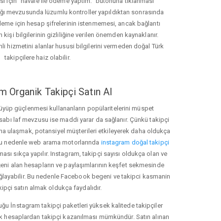
ası için "havale ile ödeme yaptım." butonuna tıklanması
ığı mevzusunda lüzumlu kontroller yapıldıktan sonrasında
kleme için hesap şifrelerinin istenmemesi, ancak bağlantı
 kişi bilgilerinin gizliliğine verilen önemden kaynaklanır.
nli hizmetini alanlar hususi bilgilerini vermeden doğal Türk
takipçilere haiz olabilir.
m Organik Takipçi Satın Al
üyüp güçlenmesi kullananların popülaritelerini müspet
hesabı laf mevzusu ise maddi yarar da sağlanır. Çünkü takipçi
na ulaşmak, potansiyel müşterileri etkileyerek daha oldukça
 Bu nedenle web arama motorlarında
instagram doğal takipçi
ı sıkça yapılır. Instagram, takipçi sayısı oldukça olan ve
eni alan hesapların ve paylaşımlarının keşfet sekmesinde
ğlayabilir. Bu nedenle Facebook begeni ve takipci kasmanin
kipçi satın almak oldukça faydalıdır.
u İnstagram takipçi paketleri yüksek kalitede takipçiler
rk hesaplardan takipçi kazanılması mümkündür. Satın alınan