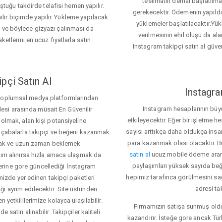
teslimatın derhal başlatılm
ğu takdirde telafisi hemen yapılır.
gerekecektir. Ödemenin yapıld
ir biçimde yapılır. Yükleme yapılacak
yüklemeler başlatılacaktır.Yü
z ve böylece gizyazı çalınması da
verilmesinin ehil oluşu da alan
ketlerini en ucuz fiyatlarla satın
Instagram takipçi satın al güve
pçi Satın Al
Instagra
 toplumsal medya platformlarından
Instagram hesaplarının büy
itlesi arasında müsait En Güvenilir
etkileyecektir. Eğer bir işletme 
 olmak, alan kişi potansiyeline
sayısı arttıkça daha oldukça insa
el çabalarla takipçi ve beğeni kazanmak
para kazanmak olası olacaktır.
mak ve uzun zaman beklemek
satın al
ucuz mobile ödeme aramas
rdım alınırsa hızla amaca ulaşmak da
paylaşımları yüksek sayıda beğ
rine gore güncellediği İnstagram
hepimiz tarafınca görülmesini sa
temizde yer edinen takipçi paketleri
adresi ta
ı ayrım edilecektir. Site üstünden
 yetkililerimize kolayca ulaşılabilir.
Firmamızın satışa sunmuş olduğ
 satın alınabilir. Takipçiler kaliteli
kazandırır. İsteğe gore ancak Tü