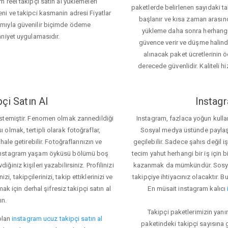
 reel takipçi satın al yüklemeleri
paketlerde belirlenen sayıdaki t
ni ve takipci kasmanin adresi Fiyatlar
başlanır ve kısa zaman arasın
ımıyla güvenilir biçimde ödeme
yükleme daha sonra herhang
mniyet uygulamasıdır.
güvence verir ve düşme halinde 
alınacak paket ücretlerinin 
derecede güvenlidir. Kaliteli hi
çi Satın Al
Instagr
 istemiştir. Fenomen olmak zannedildiği
Instagram, fazlaca yoğun kulla
ı olmak, tertipli olarak fotoğraflar,
Sosyal medya üstünde paylaşım 
le getirebilir. Fotoğraflarınızın ve
geçilebilir. Sadece şahıs değil 
iz. Instagram yaşam öyküsü bölümü boş
tecim yahut herhangi bir iş için
iğiniz kişileri yazabilirsiniz. Profilinizi
kazanmak da mümkündür. Sosyal
i, takipçilerinizi, takip ettiklerinizi ve
takipçiye ihtiyacınız olacaktır. B
ak için derhal şifresiz takipçi satın al
En müsait instagram kalıcı
ın.
Takipçi paketlerimizin yanı
olan
instagram ucuz takipçi satın al
paketindeki takipçi sayısına