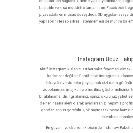
hesaplardan sağlanır. Ödeme yapılır yapılmaz instagram
başlatılır ve kısa müddette tamamlanır. Facebook bege
piyasadaki en müsait düzeydedir. 3D uygulaması yard
yapılabilir. Hesap şifresi istenmemesi de mühim bir e
Instagram Ucuz Takip
Aktif İnstagram kullanıcıları her vakit fenomen olmak
kadar zor değildir. Popüler bir İnstagram kullanıcıs
hikayeler ve videolar paylaşmak sizi daha görünür ha
videolarınızın imaj kalitelerine itina göstermelisin
bırakılmamalıdır. İlgi alanınız, işiniz, okulunuz yahut sevd
de her insana aleni olarak ayarlarsanız, hepimiz profiliniz
gönderilerinizi görebilir. Çok sayıda takipçiye haiz olm
işlemlerine başlay
En güvenli ve ekonomik biçimde insfollow Paketi 