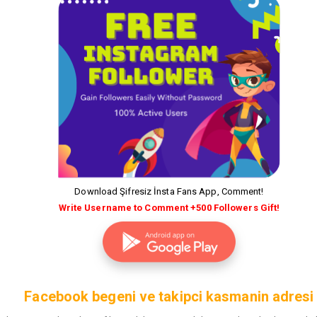
Download Şifresiz İnsta Fans App, Comment!
Write Username to Comment +500 Followers Gift!
Facebook begeni ve takipci kasmanin adresi