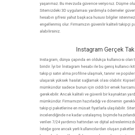
yaşanmaz. Bu mevzuda güvence veriyoruz. Düşme oluştu
Sitemizdeki 3D uygulaması yardımıyla ödemeler güvenil
hesabın şifresi yahut başkaca hususi bilgiler istenme
engellenmiş olur. Firmamızın güvenilir kaliteli takipçi pa
alabilirsiniz.
Instagram Gerçek Taki
Instagram, dünya çapında en oldukça kullanıcısı olan
biridir. İyi bir İnstagram hesabı ile bu geniş kullanıcı k
takipçi satın alma profiline ulaşmak, tanınır ve popüler
ulaşarak yüksek hasılat sağlamak olası olabilir. Kişis
mümkündür sadece bunun için ciddi bir emek harca
gerekebilir. Ancak kaliteli ve güvenli bir kaynaktan ya
mümkündür. Firmamızın hazırladığı ve dönemin gerekle
takipçi paketlerine en müsait fiyatlarla ulaşılabilir. Si
incelendiğinde ne kadar ustalaşmış biçimde hazırlandığ
verilen 7/24 yardımcı hattından ve dijital adreslerimizden
İsteğe gore ancak yerli kullanıcılardan oluşan paketler de