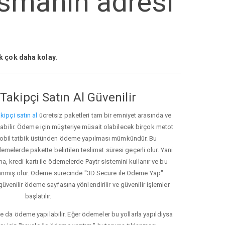
asmanin adresi
ak çok daha kolay.
Takipçi Satın Al Güvenilir
kipçi satın al
ücretsiz paketleri tam bir emniyet arasında ve
ınabilir. Ödeme için müşteriye müsait olabilecek birçok metot
ve mobil tatbik üstünden ödeme yapılması mümkündür. Bu
melerde pakette belirtilen teslimat süresi geçerli olur. Yani
ma, kredi kartı ile ödemelerde Paytr sistemini kullanır ve bu
anmış olur. Ödeme sürecinde "3D Secure ile Ödeme Yap"
güvenilir ödeme sayfasına yönlendirilir ve güvenilir işlemler
başlatılır.
e da ödeme yapılabilir. Eğer ödemeler bu yollarla yapıldıysa