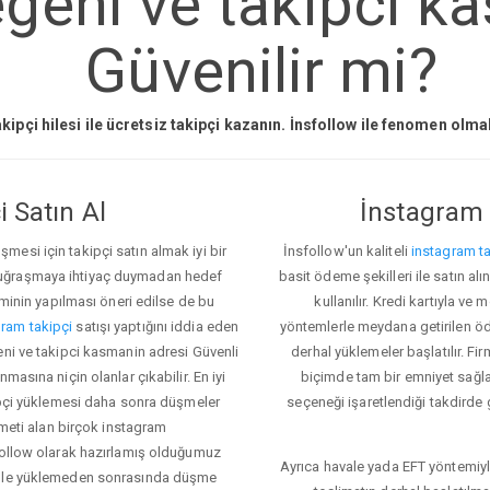
geni ve takipci k
Güvenilir mi?
kipçi hilesi ile ücretsiz takipçi kazanın. İnsfollow ile fenomen olm
 Satın Al
İnstagram 
esi için takipçi satın almak iyi bir
İnsfollow'un kaliteli
instagram ta
 uğraşmaya ihtiyaç duymadan hedef
basit ödeme şekilleri ile satın al
eminin yapılması öneri edilse de bu
kullanılır. Kredi kartıyla 
ram takipçi
satışı yaptığını iddia eden
yöntemlerle meydana getirilen öde
eni ve takipci kasmanin adresi Güvenli
derhal yüklemeler başlatılır. Fir
masına niçin olanlar çıkabilir. En iyi
biçimde tam bir emniyet sağl
kipçi yüklemesi daha sonra düşmeler
seçeneği işaretlendiği takdirde 
zmeti alan birçok instagram
sfollow olarak hazırlamış olduğumuz
Ayrıca havale yada EFT yöntemiyl
denle yüklemeden sonrasında düşme