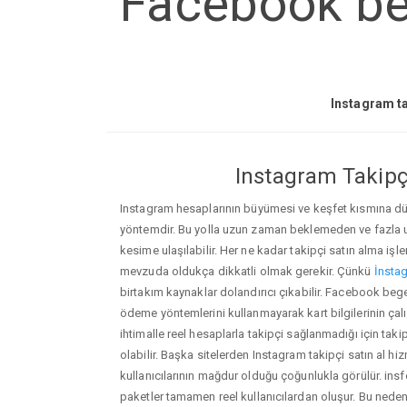
Facebook be
Instagram ta
Instagram Takipçi
Instagram hesaplarının büyümesi ve keşfet kısmına düşm
yöntemdir. Bu yolla uzun zaman beklemeden ve fazla
kesime ulaşılabilir. Her ne kadar takipçi satın alma işl
mevzuda oldukça dikkatli olmak gerekir. Çünkü
İnstag
birtakım kaynaklar dolandırıcı çıkabilir. Facebook beg
ödeme yöntemlerini kullanmayarak kart bilgilerinin çalın
ihtimalle reel hesaplarla takipçi sağlanmadığı için ta
olabilir. Başka sitelerden Instagram takipçi satın al hi
kullanıcılarının mağdur olduğu çoğunlukla görülür. in
paketler tamamen reel kullanıcılardan oluşur. Bu ne