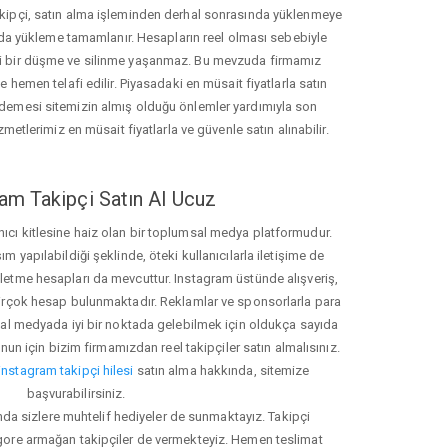
akipçi, satın alma işleminden derhal sonrasında yüklenmeye
da yükleme tamamlanır. Hesapların reel olması sebebiyle
i bir düşme ve silinme yaşanmaz. Bu mevzuda firmamız
hemen telafi edilir. Piyasadaki en müsait fiyatlarla satın
ödemesi sitemizin almış olduğu önlemler yardımıyla son
zmetlerimiz en müsait fiyatlarla ve güvenle satın alınabilir.
am Takipçi Satın Al Ucuz
nıcı kitlesine haiz olan bir toplumsal medya platformudur.
yapılabildiği şeklinde, öteki kullanıcılarla iletişime de
işletme hesapları da mevcuttur. Instagram üstünde alışveriş,
 birçok hesap bulunmaktadır. Reklamlar ve sponsorlarla para
 medyada iyi bir noktada gelebilmek için oldukça sayıda
unun için bizim firmamızdan reel takipçiler satın almalısınız.
instagram takipçi hilesi
satın alma hakkında, sitemize
başvurabilirsiniz.
nda sizlere muhtelif hediyeler de sunmaktayız. Takipçi
 gore armağan takipçiler de vermekteyiz. Hemen teslimat