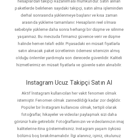
hesaplardan takipçi kazanılması mümkündür. Satın alınan
paketlerde belirlenen sayıdaki takipçi, satın alma işleminden
derhal sonrasında yüklenmeye başlanır ve kısa zaman
arasında yükleme tamamlanır. Hesapların reel olması
sebebiyle yükleme daha sonra herhangi bir düşme ve silinme
yaşanmaz. Bu mevzuda firmamız güvence verir ve düşme
halinde hemen telafi edilir. Piyasadaki en müsait fiyatlarla
satın alınacak paket ücretlerinin ödemesi sitemizin almış
olduğu önlemler yardımıyla son derecede güvenlidir. Kaliteli
hizmetlerimiz en müsait fiyatlarla ve güvenle satın alınabilir.
Instagram Ucuz Takipçi Satın Al
Aktif İnstagram kullanıcıları her vakit fenomen olmak
istemiştir. Fenomen olmak zannedildiği kadar zor değildir.
Popüler bir İnstagram kullanıcısı olmak, tertipli olarak
fotoğraflar, hikayeler ve videolar paylaşmak sizi daha
görünür hale getirebilir. Fotoğraflarınızın ve videolarınızın imaj
kalitelerine itina göstermelisiniz. Instagram yaşam öyküsü
bölümü boş bırakılmamalıdır. İlgi alanınız, işiniz, okulunuz