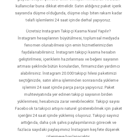
kullanıcılar buna dikkat etmelidir. Satın aldığınız paket içerik
sayısında düşme olduğunda, düşme olup biten rakam kadar
telafi işlemlerini 24 saat içinde derhal yapıyoruz.
Ücretsiz Instagram Takipçi Kasma Nasıl Yapılır?
İnstagram hesaplarının büyütülmesi, toplumsal medyada
fenomen olunabilmesi için emin hizmetlerimizden
faydalanabilirsiniz. İnstagram takipçi kasma hesabın
geliştirilmesi, içeriklerin hazırlanması ve beğeni sayısının
artması şeklinde bütün konulardan, firmamızdan yardımcı
alabilirsiniz. İnstagram 20.000 takipçi hilesi paketimizi
seçtiğinizde, satın alma işleminden sonrasında yükleme
işlemini 24 saat içinde parça parça yapıyoruz. Paket
muhteviyatında yer edinen takipçi sayısının birden
yüklenmesi, hesabınıza zarar verebilecektir. Takipçi sayısı
Facebook ta takipci artışını naturel gösterebilmek için paket
içeriğini 24 saat içinde yüklemiş oluyoruz. Takipçi sayınız
arttığında, daha çok şahıs paylaşımlarınızı görecek ve
fazlaca sayıdaki paylaşımınız İnstagram keşfete düşerek
izlenmeye başlanacaktır.