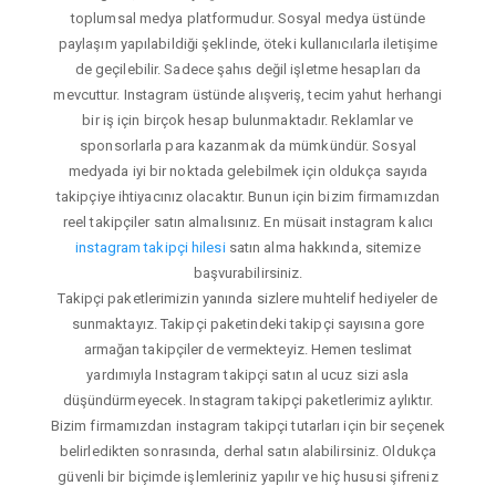
toplumsal medya platformudur. Sosyal medya üstünde
paylaşım yapılabildiği şeklinde, öteki kullanıcılarla iletişime
de geçilebilir. Sadece şahıs değil işletme hesapları da
mevcuttur. Instagram üstünde alışveriş, tecim yahut herhangi
bir iş için birçok hesap bulunmaktadır. Reklamlar ve
sponsorlarla para kazanmak da mümkündür. Sosyal
medyada iyi bir noktada gelebilmek için oldukça sayıda
takipçiye ihtiyacınız olacaktır. Bunun için bizim firmamızdan
reel takipçiler satın almalısınız. En müsait instagram kalıcı
instagram takipçi hilesi
satın alma hakkında, sitemize
başvurabilirsiniz.
Takipçi paketlerimizin yanında sizlere muhtelif hediyeler de
sunmaktayız. Takipçi paketindeki takipçi sayısına gore
armağan takipçiler de vermekteyiz. Hemen teslimat
yardımıyla Instagram takipçi satın al ucuz sizi asla
düşündürmeyecek. Instagram takipçi paketlerimiz aylıktır.
Bizim firmamızdan instagram takipçi tutarları için bir seçenek
belirledikten sonrasında, derhal satın alabilirsiniz. Oldukça
güvenli bir biçimde işlemleriniz yapılır ve hiç hususi şifreniz