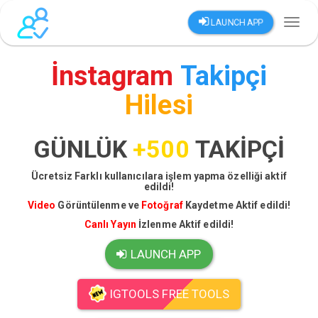
LAUNCH APP
Toggl
naviga
İnstagram
Takipçi
Hilesi
GÜNLÜK
+500
TAKİPÇİ
Ücretsiz Farklı kullanıcılara işlem yapma özelliği aktif
edildi!
Video
Görüntülenme ve
Fotoğraf
Kaydetme Aktif edildi!
Canlı Yayın
İzlenme Aktif edildi!
LAUNCH APP
IGTOOLS FREE TOOLS