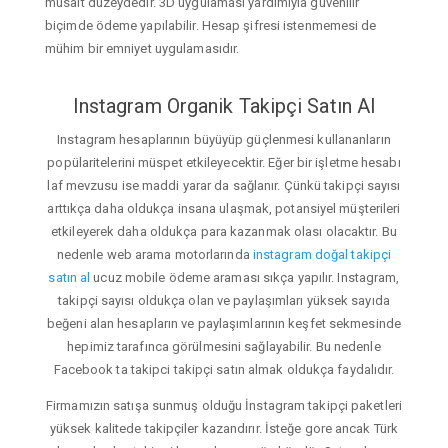
müsait düzeydedir. 3D uygulaması yardımıyla güvenilir
biçimde ödeme yapılabilir. Hesap şifresi istenmemesi de
mühim bir emniyet uygulamasıdır.
Instagram Organik Takipçi Satın Al
Instagram hesaplarının büyüyüp güçlenmesi kullananların
popülaritelerini müspet etkileyecektir. Eğer bir işletme hesabı
laf mevzusu ise maddi yarar da sağlanır. Çünkü takipçi sayısı
arttıkça daha oldukça insana ulaşmak, potansiyel müşterileri
etkileyerek daha oldukça para kazanmak olası olacaktır. Bu
nedenle web arama motorlarında
instagram doğal takipçi
satın al
ucuz mobile ödeme araması sıkça yapılır. Instagram,
takipçi sayısı oldukça olan ve paylaşımları yüksek sayıda
beğeni alan hesapların ve paylaşımlarının keşfet sekmesinde
hepimiz tarafınca görülmesini sağlayabilir. Bu nedenle
Facebook ta takipci takipçi satın almak oldukça faydalıdır.
Firmamızın satışa sunmuş olduğu İnstagram takipçi paketleri
yüksek kalitede takipçiler kazandırır. İsteğe gore ancak Türk