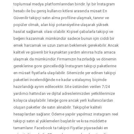
toplumsal medya platformlarından biridir. İyi bir İnstagram
hesabı ile bu geniş kullanıcı kitlesi arasında müsait En
Güvenilir takipçi satın alma profiline ulaşmak, tanınır ve
popüler olmak, alan kişi potansiyeline ulaşarak yüksek
hasılat sağlamak olası olabilir. Kişisel çabalarla takipçi ve
beğeni kazanmak mümkündür sadece bunun için ciddi bir
emek harcamak ve uzun zaman beklemek gerekebilir. Ancak
kaliteli ve güvenli bir kaynaktan yardım alınırsa hızla amaca
ulaşmak da mümkündür. Firmamızın hazırladığı ve dönemin
gereklerine gore güncellediği İnstagram takipçi paketlerine
en müsait fiyatlarla ulaşılabilir. Sitemizde yer edinen takipçi
paketleri incelendiğinde ne kadar ustalaşmış biçimde
hazırlandığı ayrım edilecektir. Site üstünden verilen 7/24
yardımcı hattından ve dijital adreslerimizden yetkililerimize
kolayca ulaşılabilir. İsteğe gore ancak yerli kullanıcılardan
oluşan paketler de satın alınabilir. Takipçiler kaliteli
hesaplardan sağlanır. Ödeme yapılır yapılmaz instagram reel
takipçi satın al yüklemeleri başlatılır ve kısa müddette
tamamlanır. Facebook ta takipci Fiyatlar piyasadaki en