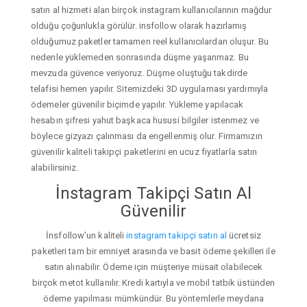
satın al hizmeti alan birçok instagram kullanıcılarının mağdur
olduğu çoğunlukla görülür. insfollow olarak hazırlamış
olduğumuz paketler tamamen reel kullanıcılardan oluşur. Bu
nedenle yüklemeden sonrasında düşme yaşanmaz. Bu
mevzuda güvence veriyoruz. Düşme oluştuğu takdirde
telafisi hemen yapılır. Sitemizdeki 3D uygulaması yardımıyla
ödemeler güvenilir biçimde yapılır. Yükleme yapılacak
hesabın şifresi yahut başkaca hususi bilgiler istenmez ve
böylece gizyazı çalınması da engellenmiş olur. Firmamızın
güvenilir kaliteli takipçi paketlerini en ucuz fiyatlarla satın
alabilirsiniz.
İnstagram Takipçi Satın Al
Güvenilir
İnsfollow'un kaliteli
instagram takipçi satın al
ücretsiz
paketleri tam bir emniyet arasında ve basit ödeme şekilleri ile
satın alınabilir. Ödeme için müşteriye müsait olabilecek
birçok metot kullanılır. Kredi kartıyla ve mobil tatbik üstünden
ödeme yapılması mümkündür. Bu yöntemlerle meydana