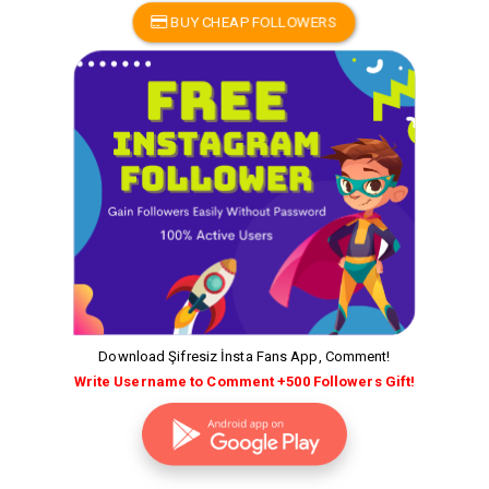
BUY CHEAP FOLLOWERS
Download Şifresiz İnsta Fans App, Comment!
Write Username to Comment +500 Followers Gift!