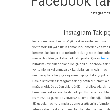
Facebook taki
Instagram ta
Instagram Takipçi
Instagram hesaplarının büyümesi ve keşfet kısmına düşm
yöntemdir. Bu yolla uzun zaman beklemeden ve fazla
kesime ulaşılabilir. Her ne kadar takipçi satın alma işl
mevzuda oldukça dikkatli olmak gerekir. Çünkü
İnstag
birtakım kaynaklar dolandırıcı çıkabilir. Facebook taki
yöntemlerini kullanmayarak kart bilgilerinin çalınmasına n
reel hesaplarla takipçi sağlanmadığı için takipçi yükle
Başka sitelerden Instagram takipçi satın al hizmeti ala
mağdur olduğu çoğunlukla görülür. insfollow olarak h
tamamen reel kullanıcılardan oluşur. Bu nedenle yü
Bu mevzuda güvence veriyoruz. Düşme oluştuğu takdird
3D uygulaması yardımıyla ödemeler güvenilir biçimde y
şifresi yahut başkaca hususi bilgiler istenmez ve böy