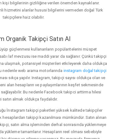
 kişi bilgilerinin gizliliğine verilen önemden kaynaklanır.
nli hizmetini alanlar hususi bilgilerini vermeden doğal Türk
takipçilere haiz olabilir.
m Organik Takipçi Satın Al
üyüp güçlenmesi kullananların popülaritelerini müspet
hesabı laf mevzusu ise maddi yarar da sağlanır. Çünkü takipçi
na ulaşmak, potansiyel müşterileri etkileyerek daha oldukça
 Bu nedenle web arama motorlarında
instagram doğal takipçi
ı sıkça yapılır. Instagram, takipçi sayısı oldukça olan ve
eni alan hesapların ve paylaşımlarının keşfet sekmesinde
sağlayabilir. Bu nedenle Facebook takipci arttirma hilesi
i satın almak oldukça faydalıdır.
u İnstagram takipçi paketleri yüksek kalitede takipçiler
rk hesaplardan takipçi kazanılması mümkündür. Satın alınan
akipçi, satın alma işleminden derhal sonrasında yüklenmeye
da yükleme tamamlanır. Hesapların reel olması sebebiyle
i bir düşme ve silinme yaşanmaz. Bu mevzuda firmamız