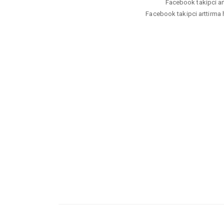
Facebook takipci artt
Facebook takipci arttirma hi