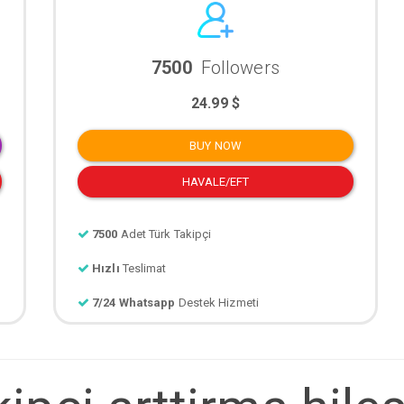
7500
Followers
24.99 $
BUY NOW
HAVALE/EFT
7500
Adet Türk Takipçi
Hızlı
Teslimat
7/24 Whatsapp
Destek Hizmeti