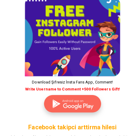
Download Şifresiz İnsta Fans App, Comment!
Write Username to Comment +500 Followers Gift!
Facebook takipci arttirma hilesi