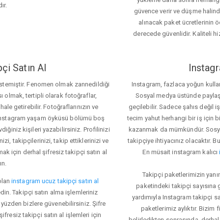
ır.
güvence verir ve düşme halinde 
alınacak paket ücretlerinin 
derecede güvenlidir. Kaliteli hi
çi Satın Al
Instagr
 istemiştir. Fenomen olmak zannedildiği
Instagram, fazlaca yoğun kulla
ı olmak, tertipli olarak fotoğraflar,
Sosyal medya üstünde paylaşım 
le getirebilir. Fotoğraflarınızın ve
geçilebilir. Sadece şahıs değil 
iz. Instagram yaşam öyküsü bölümü boş
tecim yahut herhangi bir iş için
iğiniz kişileri yazabilirsiniz. Profilinizi
kazanmak da mümkündür. Sosyal
i, takipçilerinizi, takip ettiklerinizi ve
takipçiye ihtiyacınız olacaktır. B
ak için derhal şifresiz takipçi satın al
En müsait instagram kalıcı
ın.
Takipçi paketlerimizin yanı
olan
instagram ucuz takipçi satın al
paketindeki takipçi sayısına
din. Takipçi satın alma işlemleriniz
yardımıyla Instagram takipçi s
üzden bizlere güvenebilirsiniz. Şifre
paketlerimiz aylıktır. Bizim
fresiz takipçi satın al işlemleri için
belirledikten sonrasında, derhal 