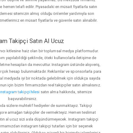
hemen telafi edilir. Piyasadaki en müsait fiyatlarla satın
ödemesi sitemizin almış olduğu önlemler yardımıyla son
zmetlerimiz en müsait fiyatlarla ve güvenle satın alınabilir.
am Takipçi Satın Al Ucuz
nıcı kitlesine haiz olan bir toplumsal medya platformudur.
yapılabildiği şeklinde, öteki kullanıcılarla iletişime de
işletme hesapları da mevcuttur. Instagram üstünde alışveriş,
 birçok hesap bulunmaktadır. Reklamlar ve sponsorlarla para
 medyada iyi bir noktada gelebilmek için oldukça sayıda
unun için bizim firmamızdan reel takipçiler satın almalısınız.
instagram takipçi hilesi
satın alma hakkında, sitemize
başvurabilirsiniz.
nda sizlere muhtelif hediyeler de sunmaktayız. Takipçi
 gore armağan takipçiler de vermekteyiz. Hemen teslimat
atın al ucuz sizi asla düşündürmeyecek. Instagram takipçi
 firmamızdan instagram takipçi tutarları için bir seçenek
satın alabilirsiniz. Oldukça güvenli bir biçimde işlemleriniz