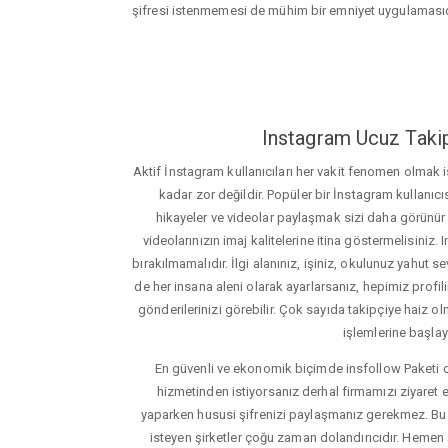
şifresi istenmemesi de mühim bir emniyet uygulamasıd
Instagram Ucuz Takip
Aktif İnstagram kullanıcıları her vakit fenomen olmak
kadar zor değildir. Popüler bir İnstagram kullanıcıs
hikayeler ve videolar paylaşmak sizi daha görünür ha
videolarınızın imaj kalitelerine itina göstermelisin
bırakılmamalıdır. İlgi alanınız, işiniz, okulunuz yahut sevd
de her insana aleni olarak ayarlarsanız, hepimiz profiliniz
gönderilerinizi görebilir. Çok sayıda takipçiye haiz olm
işlemlerine başlay
En güvenli ve ekonomik biçimde insfollow Paketi 
hizmetinden istiyorsanız derhal firmamızı ziyaret e
yaparken hususi şifrenizi paylaşmanız gerekmez. Bu y
isteyen şirketler çoğu zaman dolandırıcıdır. Hemen şi