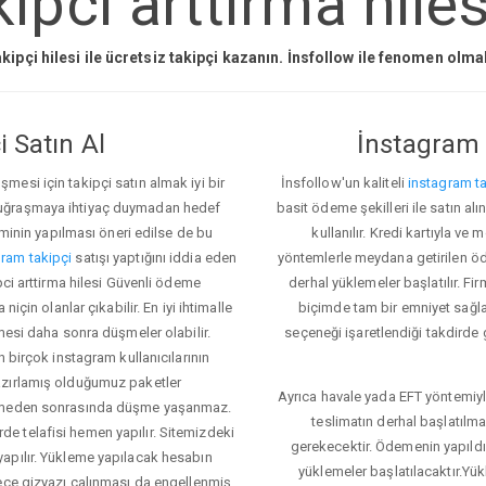
pci arttirma hiles
kipçi hilesi ile ücretsiz takipçi kazanın. İnsfollow ile fenomen olm
 Satın Al
İnstagram 
esi için takipçi satın almak iyi bir
İnsfollow'un kaliteli
instagram ta
 uğraşmaya ihtiyaç duymadan hedef
basit ödeme şekilleri ile satın al
eminin yapılması öneri edilse de bu
kullanılır. Kredi kartıyla 
ram takipçi
satışı yaptığını iddia eden
yöntemlerle meydana getirilen öde
pci arttirma hilesi Güvenli ödeme
derhal yüklemeler başlatılır. Fir
için olanlar çıkabilir. En iyi ihtimalle
biçimde tam bir emniyet sağl
mesi daha sonra düşmeler olabilir.
seçeneği işaretlendiği takdirde 
n birçok instagram kullanıcılarının
azırlamış olduğumuz paketler
Ayrıca havale yada EFT yöntemiyl
klemeden sonrasında düşme yaşanmaz.
teslimatın derhal başlatılm
e telafisi hemen yapılır. Sitemizdeki
gerekecektir. Ödemenin yapıld
apılır. Yükleme yapılacak hesabın
yüklemeler başlatılacaktır.Yü
lece gizyazı çalınması da engellenmiş