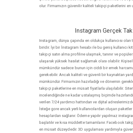
olur. Firmamızın güvenilir kaliteli takipçi paketlerini en u
Instagram Gerçek Taki
Instagram, dünya çapında en oldukça kullanıcısı olan
biridir. İyi bir İnstagram hesabı ile bu geniş kullanıcı k
takipçi satın alma profiline ulaşmak, tanınır ve popüler
ulaşarak yüksek hasılat sağlamak olası olabilir. Kişis
mümkündür sadece bunun için ciddi bir emek harca
gerekebilir. Ancak kaliteli ve güvenli bir kaynaktan ya
mümkündür. Firmamızın hazırladığı ve dönemin gerekle
takipçi paketlerine en müsait fiyatlarla ulaşılabilir. Si
incelendiğinde ne kadar ustalaşmış biçimde hazırlandığ
verilen 7/24 yardımcı hattından ve dijital adreslerimizden
İsteğe gore ancak yerli kullanıcılardan oluşan paketler de
hesaplardan sağlanır. Ödeme yapılır yapılmaz instagram
başlatılır ve kısa müddette tamamlanır. Facebook takipc
en müsait düzeydedir. 3D uygulaması yardımıyla güveni