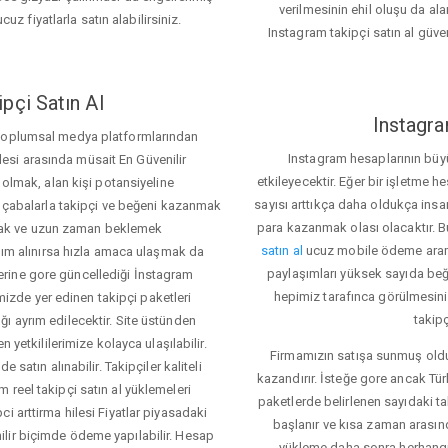
verilmesinin ehil oluşu da alan
cuz fiyatlarla satın alabilirsiniz.
Instagram takipçi satın al güve
pçi Satın Al
Instagra
 toplumsal medya platformlarından
Instagram hesaplarının büy
itlesi arasında müsait En Güvenilir
etkileyecektir. Eğer bir işletme 
 olmak, alan kişi potansiyeline
sayısı arttıkça daha oldukça insa
el çabalarla takipçi ve beğeni kazanmak
para kazanmak olası olacaktır.
mak ve uzun zaman beklemek
satın al
ucuz mobile ödeme aramas
rdım alınırsa hızla amaca ulaşmak da
paylaşımları yüksek sayıda beğ
rine gore güncellediği İnstagram
hepimiz tarafınca görülmesini 
temizde yer edinen takipçi paketleri
takipç
ı ayrım edilecektir. Site üstünden
 yetkililerimize kolayca ulaşılabilir.
Firmamızın satışa sunmuş olduğ
 satın alınabilir. Takipçiler kaliteli
kazandırır. İsteğe gore ancak Tü
 reel takipçi satın al yüklemeleri
paketlerde belirlenen sayıdaki t
i arttirma hilesi Fiyatlar piyasadaki
başlanır ve kısa zaman arasın
lir biçimde ödeme yapılabilir. Hesap
yükleme daha sonra herhang