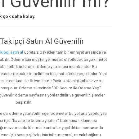
i Güvenilir mi?
ak çok daha kolay.
Takipçi Satın Al Güvenilir
kipçi satın al
ücretsiz paketleri tam bir emniyet arasında ve
ınabilir. Ödeme için müşteriye müsait olabilecek birçok metot
ve mobil tatbik üstünden ödeme yapılması mümkündür. Bu
melerde pakette belirtilen teslimat süresi geçerli olur. Yani
ma, kredi kartı ile ödemelerde Paytr sistemini kullanır ve bu
anmış olur. Ödeme sürecinde "3D Secure ile Ödeme Yap"
güvenilir ödeme sayfasına yönlendirilir ve güvenilir işlemler
başlatılır.
e da ödeme yapılabilir. Eğer ödemeler bu yollarla yapıldıysa
ası için "havale ile ödeme yaptım." butonuna tıklanması
ığı mevzusunda lüzumlu kontroller yapıldıktan sonrasında
kleme için hesap şifrelerinin istenmemesi, ancak bağlantı