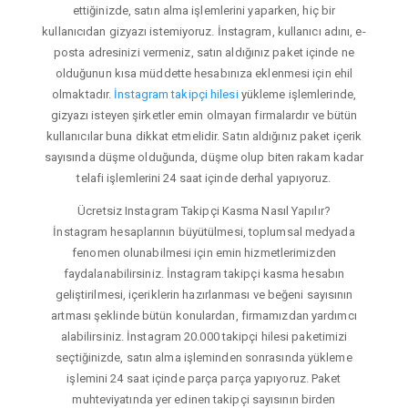
ettiğinizde, satın alma işlemlerini yaparken, hiç bir
kullanıcıdan gizyazı istemiyoruz. İnstagram, kullanıcı adını, e-
posta adresinizi vermeniz, satın aldığınız paket içinde ne
olduğunun kısa müddette hesabınıza eklenmesi için ehil
olmaktadır.
İnstagram takipçi hilesi
yükleme işlemlerinde,
gizyazı isteyen şirketler emin olmayan firmalardır ve bütün
kullanıcılar buna dikkat etmelidir. Satın aldığınız paket içerik
sayısında düşme olduğunda, düşme olup biten rakam kadar
telafi işlemlerini 24 saat içinde derhal yapıyoruz.
Ücretsiz Instagram Takipçi Kasma Nasıl Yapılır?
İnstagram hesaplarının büyütülmesi, toplumsal medyada
fenomen olunabilmesi için emin hizmetlerimizden
faydalanabilirsiniz. İnstagram takipçi kasma hesabın
geliştirilmesi, içeriklerin hazırlanması ve beğeni sayısının
artması şeklinde bütün konulardan, firmamızdan yardımcı
alabilirsiniz. İnstagram 20.000 takipçi hilesi paketimizi
seçtiğinizde, satın alma işleminden sonrasında yükleme
işlemini 24 saat içinde parça parça yapıyoruz. Paket
muhteviyatında yer edinen takipçi sayısının birden