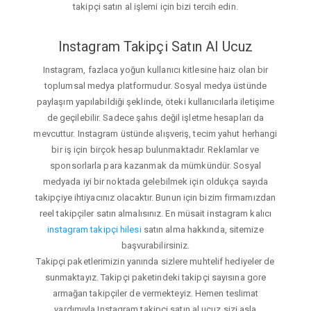
takipçi satın al işlemi için bizi tercih edin.
Instagram Takipçi Satın Al Ucuz
Instagram, fazlaca yoğun kullanıcı kitlesine haiz olan bir
toplumsal medya platformudur. Sosyal medya üstünde
paylaşım yapılabildiği şeklinde, öteki kullanıcılarla iletişime
de geçilebilir. Sadece şahıs değil işletme hesapları da
mevcuttur. Instagram üstünde alışveriş, tecim yahut herhangi
bir iş için birçok hesap bulunmaktadır. Reklamlar ve
sponsorlarla para kazanmak da mümkündür. Sosyal
medyada iyi bir noktada gelebilmek için oldukça sayıda
takipçiye ihtiyacınız olacaktır. Bunun için bizim firmamızdan
reel takipçiler satın almalısınız. En müsait instagram kalıcı
instagram takipçi hilesi
satın alma hakkında, sitemize
başvurabilirsiniz.
Takipçi paketlerimizin yanında sizlere muhtelif hediyeler de
sunmaktayız. Takipçi paketindeki takipçi sayısına gore
armağan takipçiler de vermekteyiz. Hemen teslimat
yardımıyla Instagram takipçi satın al ucuz sizi asla