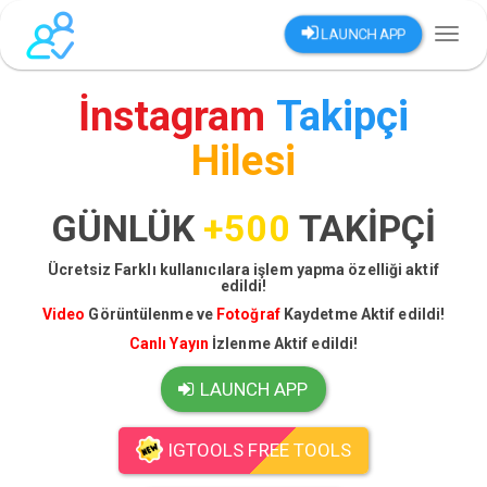
LAUNCH APP
Toggl
naviga
İnstagram
Takipçi
Hilesi
GÜNLÜK
+500
TAKİPÇİ
Ücretsiz Farklı kullanıcılara işlem yapma özelliği aktif
edildi!
Video
Görüntülenme ve
Fotoğraf
Kaydetme Aktif edildi!
Canlı Yayın
İzlenme Aktif edildi!
LAUNCH APP
IGTOOLS FREE TOOLS