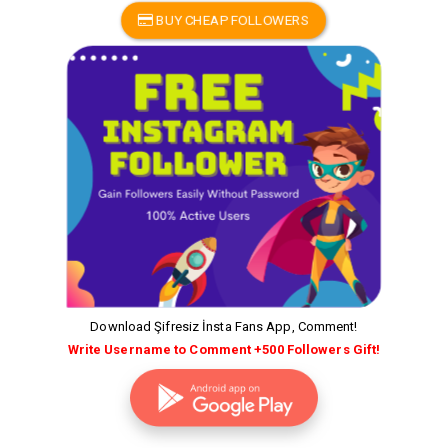
BUY CHEAP FOLLOWERS
Download Şifresiz İnsta Fans App, Comment!
Write Username to Comment +500 Followers Gift!