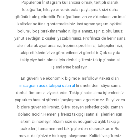
Popüler bir İnstagram kullanıcısı olmak, tertipli olarak
fotoğraflar, hikayeler ve videolar paylaşmak sizi daha
görünür hale getirebilir. Fotoğraflarınızın ve videolarınızın imaj
kalitelerine itina göstermelisiniz. Instagram yaşam öyküsü
bölümü boş bırakılmamalıdır. İlgi alanınız, işiniz, okulunuz
yahut sevdiğiniz kişileri yazabilirsiniz. Profilinizi de her insana
aleni olarak ayarlarsanız, hepimiz profilinizi, takipçilerinizi,
takip ettiklerinizi ve gönderilerinizi görebilir. Çok sayıda
takipçiye haiz olmak için derhal şifresiz takipçi satın al
işlemlerine başlayın.
En güvenli ve ekonomik biçimde insfollow Paketi olan
instagram ucuz takipçi satın al
hizmetinden istiyorsanız
derhal firmamızı ziyaret edin. Takipçi satın alma işlemleriniz
yaparken hususi şifrenizi paylaşmanız gerekmez. Bu yüzden
bizlere güvenebilirsiniz. Şifre isteyen şirketler çoğu zaman
dolandırıcıdır. Hemen şifresiz takipçi satın al işlemleri için
sitemizi inceleyin. Bizim size sunduğumuz aylık takipçi
paketleri, tamamen reel takipçilerden oluşmaktadır. Bu
mevzuda içinizde bir kaygı oluşmasın. Kaliteli ve şifresiz