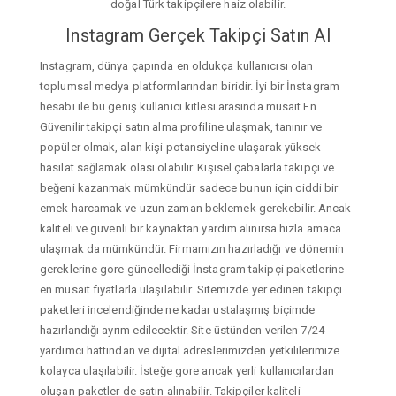
doğal Türk takipçilere haiz olabilir.
Instagram Gerçek Takipçi Satın Al
Instagram, dünya çapında en oldukça kullanıcısı olan
toplumsal medya platformlarından biridir. İyi bir İnstagram
hesabı ile bu geniş kullanıcı kitlesi arasında müsait En
Güvenilir takipçi satın alma profiline ulaşmak, tanınır ve
popüler olmak, alan kişi potansiyeline ulaşarak yüksek
hasılat sağlamak olası olabilir. Kişisel çabalarla takipçi ve
beğeni kazanmak mümkündür sadece bunun için ciddi bir
emek harcamak ve uzun zaman beklemek gerekebilir. Ancak
kaliteli ve güvenli bir kaynaktan yardım alınırsa hızla amaca
ulaşmak da mümkündür. Firmamızın hazırladığı ve dönemin
gereklerine gore güncellediği İnstagram takipçi paketlerine
en müsait fiyatlarla ulaşılabilir. Sitemizde yer edinen takipçi
paketleri incelendiğinde ne kadar ustalaşmış biçimde
hazırlandığı ayrım edilecektir. Site üstünden verilen 7/24
yardımcı hattından ve dijital adreslerimizden yetkililerimize
kolayca ulaşılabilir. İsteğe gore ancak yerli kullanıcılardan
oluşan paketler de satın alınabilir. Takipçiler kaliteli