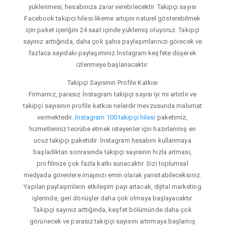
yüklenmesi, hesabınıza zarar verebilecektir. Takipçi sayısı
Facebook takipci hilesi likeme artışını naturel gösterebilmek
için paket içeriğini 24 saat içinde yüklemiş oluyoruz. Takipçi
sayınız arttığında, daha çok şahıs paylaşımlarınızı görecek ve
fazlaca sayıdaki paylaşımınız İnstagram keşfete düşerek
izlenmeye başlanacaktır.
Takipçi Sayısının Profile Katkısı
Firmamız, parasız İnstagram takipçi sayısı iyi mi artırılır ve
takipçi sayısının profile katkısı nelerdir mevzusunda malumat
vermektedir.
İnstagram 100 takipçi hilesi
paketimiz,
hizmetleriniz tecrübe etmek isteyenler için hazırlanmış en
ucuz takipçi paketidir. İnstagram hesabını kullanmaya
başladıktan sonrasında takipçi sayısının hızla artması,
profilinize çok fazla katkı sunacaktır. Sizi toplumsal
medyada görenlere imajınızı emin olarak yansıtabileceksiniz.
Yapılan paylaşımların etkileşim payı artacak, dijital marketing
işlerinde, geri dönüşler daha çok olmaya başlayacaktır.
Takipçi sayınız arttığında, keşfet bölümünde daha çok
görünecek ve parasız takipçi sayısını artırmaya başlamış