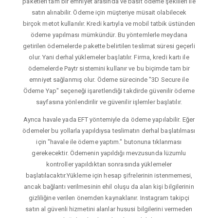
paketleri tam bir emniyet arasında ve basit ödeme şekilleri ile
satın alınabilir. Ödeme için müşteriye müsait olabilecek
birçok metot kullanılır. Kredi kartıyla ve mobil tatbik üstünden
ödeme yapılması mümkündür. Bu yöntemlerle meydana
getirilen ödemelerde pakette belirtilen teslimat süresi geçerli
olur. Yani derhal yüklemeler başlatılır. Firma, kredi kartı ile
ödemelerde Paytr sistemini kullanır ve bu biçimde tam bir
emniyet sağlanmış olur. Ödeme sürecinde "3D Secure ile
Ödeme Yap" seçeneği işaretlendiği takdirde güvenilir ödeme
sayfasına yönlendirilir ve güvenilir işlemler başlatılır.
Ayrıca havale yada EFT yöntemiyle da ödeme yapılabilir. Eğer
ödemeler bu yollarla yapıldıysa teslimatın derhal başlatılması
için "havale ile ödeme yaptım." butonuna tıklanması
gerekecektir. Ödemenin yapıldığı mevzusunda lüzumlu
kontroller yapıldıktan sonrasında yüklemeler
başlatılacaktır.Yükleme için hesap şifrelerinin istenmemesi,
ancak bağlantı verilmesinin ehil oluşu da alan kişi bilgilerinin
gizliliğine verilen önemden kaynaklanır. Instagram takipçi
satın al güvenli hizmetini alanlar hususi bilgilerini vermeden