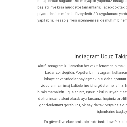
hesaplardan sağlanır. Ödeme yapılır yapılmaz instagram
başlatılır ve kısa müddette tamamlanır. Facebook takip
piyasadaki en müsait düzeydedir. 3D uygulaması yard
yapılabilir. Hesap şifresi istenmemesi de mühim bir e
Instagram Ucuz Takip
Aktif İnstagram kullanıcıları her vakit fenomen olmak
kadar zor değildir. Popüler bir İnstagram kullanıcıs
hikayeler ve videolar paylaşmak sizi daha görünür ha
videolarınızın imaj kalitelerine itina göstermelisin
bırakılmamalıdır. İlgi alanınız, işiniz, okulunuz yahut sevd
de her insana aleni olarak ayarlarsanız, hepimiz profiliniz
gönderilerinizi görebilir. Çok sayıda takipçiye haiz olm
işlemlerine başlay
En güvenli ve ekonomik biçimde insfollow Paketi 