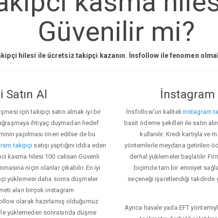
kipci kasma hiles
Güvenilir mi?
kipçi hilesi ile ücretsiz takipçi kazanın. İnsfollow ile fenomen olm
 Satın Al
İnstagram 
esi için takipçi satın almak iyi bir
İnsfollow'un kaliteli
instagram ta
 uğraşmaya ihtiyaç duymadan hedef
basit ödeme şekilleri ile satın al
eminin yapılması öneri edilse de bu
kullanılır. Kredi kartıyla 
ram takipçi
satışı yaptığını iddia eden
yöntemlerle meydana getirilen öde
pci kasma hilesi 100 calisan Güvenli
derhal yüklemeler başlatılır. Fir
masına niçin olanlar çıkabilir. En iyi
biçimde tam bir emniyet sağl
kipçi yüklemesi daha sonra düşmeler
seçeneği işaretlendiği takdirde 
zmeti alan birçok instagram
sfollow olarak hazırlamış olduğumuz
Ayrıca havale yada EFT yöntemiyl
denle yüklemeden sonrasında düşme