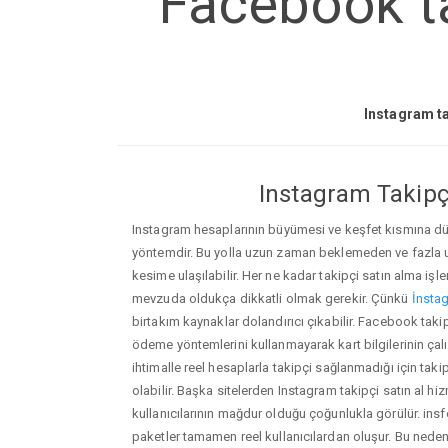
Facebook ta
Instagram ta
Instagram Takipçi
Instagram hesaplarının büyümesi ve keşfet kısmına düşm
yöntemdir. Bu yolla uzun zaman beklemeden ve fazla
kesime ulaşılabilir. Her ne kadar takipçi satın alma işl
mevzuda oldukça dikkatli olmak gerekir. Çünkü
İnstag
birtakım kaynaklar dolandırıcı çıkabilir. Facebook taki
ödeme yöntemlerini kullanmayarak kart bilgilerinin çalın
ihtimalle reel hesaplarla takipçi sağlanmadığı için ta
olabilir. Başka sitelerden Instagram takipçi satın al hi
kullanıcılarının mağdur olduğu çoğunlukla görülür. in
paketler tamamen reel kullanıcılardan oluşur. Bu ne