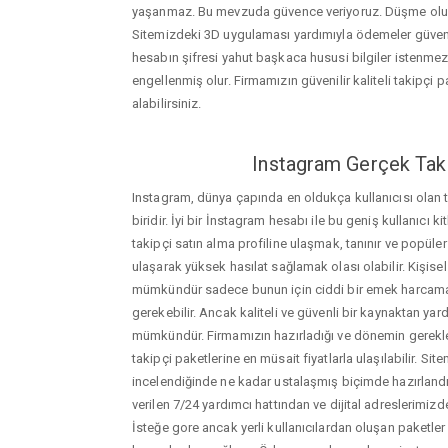
yaşanmaz. Bu mevzuda güvence veriyoruz. Düşme oluştu
Sitemizdeki 3D uygulaması yardımıyla ödemeler güvenil
hesabın şifresi yahut başkaca hususi bilgiler istenme
engellenmiş olur. Firmamızın güvenilir kaliteli takipçi pa
alabilirsiniz.
Instagram Gerçek Taki
Instagram, dünya çapında en oldukça kullanıcısı olan
biridir. İyi bir İnstagram hesabı ile bu geniş kullanıcı k
takipçi satın alma profiline ulaşmak, tanınır ve popüler
ulaşarak yüksek hasılat sağlamak olası olabilir. Kişis
mümkündür sadece bunun için ciddi bir emek harca
gerekebilir. Ancak kaliteli ve güvenli bir kaynaktan ya
mümkündür. Firmamızın hazırladığı ve dönemin gerekle
takipçi paketlerine en müsait fiyatlarla ulaşılabilir. Si
incelendiğinde ne kadar ustalaşmış biçimde hazırlandığ
verilen 7/24 yardımcı hattından ve dijital adreslerimizden
İsteğe gore ancak yerli kullanıcılardan oluşan paketler de