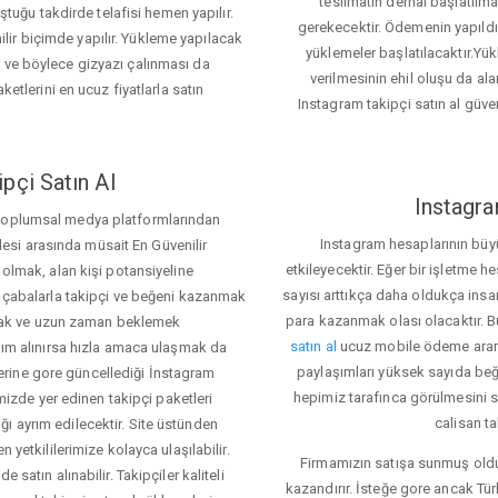
teslimatın derhal başlatılm
ğu takdirde telafisi hemen yapılır.
gerekecektir. Ödemenin yapıld
ir biçimde yapılır. Yükleme yapılacak
yüklemeler başlatılacaktır.Yü
z ve böylece gizyazı çalınması da
verilmesinin ehil oluşu da alan
ketlerini en ucuz fiyatlarla satın
Instagram takipçi satın al güve
pçi Satın Al
Instagra
 toplumsal medya platformlarından
Instagram hesaplarının büy
itlesi arasında müsait En Güvenilir
etkileyecektir. Eğer bir işletme 
 olmak, alan kişi potansiyeline
sayısı arttıkça daha oldukça insa
el çabalarla takipçi ve beğeni kazanmak
para kazanmak olası olacaktır.
mak ve uzun zaman beklemek
satın al
ucuz mobile ödeme aramas
rdım alınırsa hızla amaca ulaşmak da
paylaşımları yüksek sayıda beğ
rine gore güncellediği İnstagram
hepimiz tarafınca görülmesini s
temizde yer edinen takipçi paketleri
calisan ta
ı ayrım edilecektir. Site üstünden
 yetkililerimize kolayca ulaşılabilir.
Firmamızın satışa sunmuş olduğ
 satın alınabilir. Takipçiler kaliteli
kazandırır. İsteğe gore ancak Tü