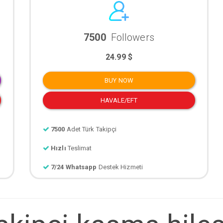
7500
Followers
24.99 $
BUY NOW
HAVALE/EFT
7500
Adet Türk Takipçi
Hızlı
Teslimat
7/24 Whatsapp
Destek Hizmeti