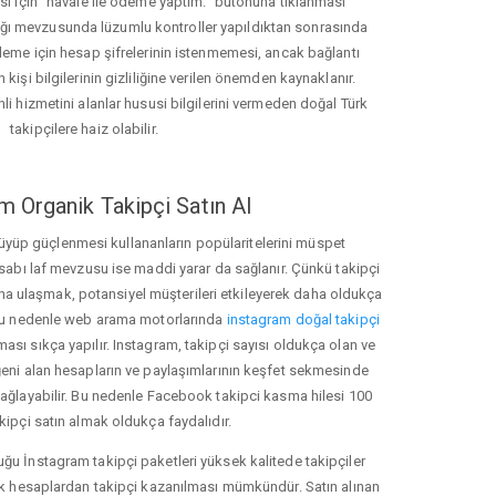
ası için "havale ile ödeme yaptım." butonuna tıklanması
ığı mevzusunda lüzumlu kontroller yapıldıktan sonrasında
kleme için hesap şifrelerinin istenmemesi, ancak bağlantı
 kişi bilgilerinin gizliliğine verilen önemden kaynaklanır.
nli hizmetini alanlar hususi bilgilerini vermeden doğal Türk
takipçilere haiz olabilir.
m Organik Takipçi Satın Al
üyüp güçlenmesi kullananların popülaritelerini müspet
hesabı laf mevzusu ise maddi yarar da sağlanır. Çünkü takipçi
na ulaşmak, potansiyel müşterileri etkileyerek daha oldukça
 Bu nedenle web arama motorlarında
instagram doğal takipçi
ı sıkça yapılır. Instagram, takipçi sayısı oldukça olan ve
eni alan hesapların ve paylaşımlarının keşfet sekmesinde
ağlayabilir. Bu nedenle Facebook takipci kasma hilesi 100
kipçi satın almak oldukça faydalıdır.
u İnstagram takipçi paketleri yüksek kalitede takipçiler
rk hesaplardan takipçi kazanılması mümkündür. Satın alınan