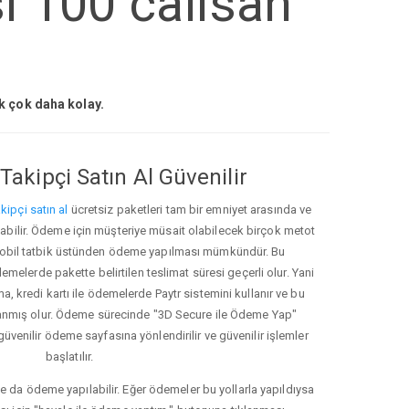
i 100 calisan
ak çok daha kolay.
Takipçi Satın Al Güvenilir
kipçi satın al
ücretsiz paketleri tam bir emniyet arasında ve
ınabilir. Ödeme için müşteriye müsait olabilecek birçok metot
ve mobil tatbik üstünden ödeme yapılması mümkündür. Bu
melerde pakette belirtilen teslimat süresi geçerli olur. Yani
ma, kredi kartı ile ödemelerde Paytr sistemini kullanır ve bu
anmış olur. Ödeme sürecinde "3D Secure ile Ödeme Yap"
güvenilir ödeme sayfasına yönlendirilir ve güvenilir işlemler
başlatılır.
e da ödeme yapılabilir. Eğer ödemeler bu yollarla yapıldıysa