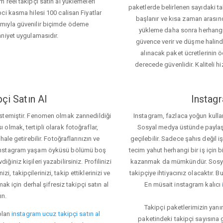
 reel takipçi satın al yüklemeleri
paketlerde belirlenen sayıdaki t
ci kasma hilesi 100 calisan Fiyatlar
başlanır ve kısa zaman arasın
ımıyla güvenilir biçimde ödeme
yükleme daha sonra herhang
mniyet uygulamasıdır.
güvence verir ve düşme halinde 
alınacak paket ücretlerinin 
derecede güvenlidir. Kaliteli hi
çi Satın Al
Instagr
 istemiştir. Fenomen olmak zannedildiği
Instagram, fazlaca yoğun kulla
ı olmak, tertipli olarak fotoğraflar,
Sosyal medya üstünde paylaşım 
le getirebilir. Fotoğraflarınızın ve
geçilebilir. Sadece şahıs değil 
iz. Instagram yaşam öyküsü bölümü boş
tecim yahut herhangi bir iş için
iğiniz kişileri yazabilirsiniz. Profilinizi
kazanmak da mümkündür. Sosyal
i, takipçilerinizi, takip ettiklerinizi ve
takipçiye ihtiyacınız olacaktır. B
ak için derhal şifresiz takipçi satın al
En müsait instagram kalıcı
ın.
Takipçi paketlerimizin yanı
olan
instagram ucuz takipçi satın al
paketindeki takipçi sayısına