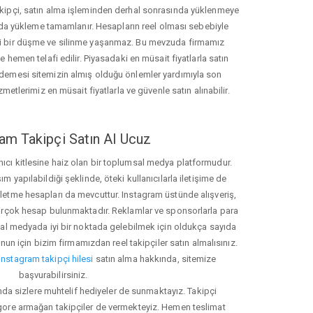
akipçi, satın alma işleminden derhal sonrasında yüklenmeye
da yükleme tamamlanır. Hesapların reel olması sebebiyle
i bir düşme ve silinme yaşanmaz. Bu mevzuda firmamız
hemen telafi edilir. Piyasadaki en müsait fiyatlarla satın
ödemesi sitemizin almış olduğu önlemler yardımıyla son
zmetlerimiz en müsait fiyatlarla ve güvenle satın alınabilir.
am Takipçi Satın Al Ucuz
nıcı kitlesine haiz olan bir toplumsal medya platformudur.
yapılabildiği şeklinde, öteki kullanıcılarla iletişime de
işletme hesapları da mevcuttur. Instagram üstünde alışveriş,
 birçok hesap bulunmaktadır. Reklamlar ve sponsorlarla para
 medyada iyi bir noktada gelebilmek için oldukça sayıda
unun için bizim firmamızdan reel takipçiler satın almalısınız.
instagram takipçi hilesi
satın alma hakkında, sitemize
başvurabilirsiniz.
nda sizlere muhtelif hediyeler de sunmaktayız. Takipçi
 gore armağan takipçiler de vermekteyiz. Hemen teslimat