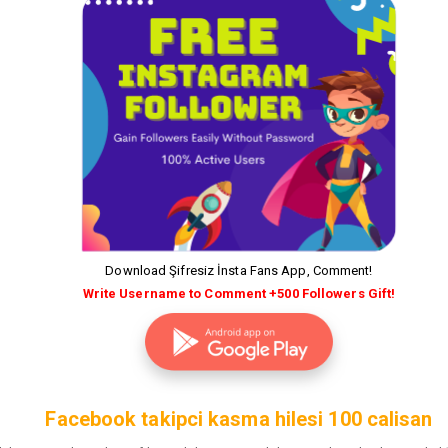
Download Şifresiz İnsta Fans App, Comment!
Write Username to Comment +500 Followers Gift!
Facebook takipci kasma hilesi 100 calisan