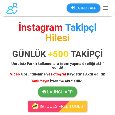
LAUNCH APP
Toggl
naviga
İnstagram
Takipçi
Hilesi
GÜNLÜK
+500
TAKİPÇİ
Ücretsiz Farklı kullanıcılara işlem yapma özelliği aktif
edildi!
Video
Görüntülenme ve
Fotoğraf
Kaydetme Aktif edildi!
Canlı Yayın
İzlenme Aktif edildi!
LAUNCH APP
IGTOOLS FREE TOOLS