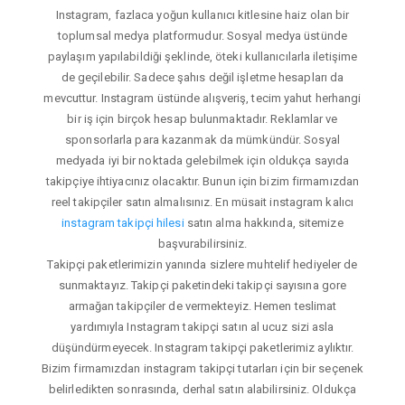
Instagram, fazlaca yoğun kullanıcı kitlesine haiz olan bir
toplumsal medya platformudur. Sosyal medya üstünde
paylaşım yapılabildiği şeklinde, öteki kullanıcılarla iletişime
de geçilebilir. Sadece şahıs değil işletme hesapları da
mevcuttur. Instagram üstünde alışveriş, tecim yahut herhangi
bir iş için birçok hesap bulunmaktadır. Reklamlar ve
sponsorlarla para kazanmak da mümkündür. Sosyal
medyada iyi bir noktada gelebilmek için oldukça sayıda
takipçiye ihtiyacınız olacaktır. Bunun için bizim firmamızdan
reel takipçiler satın almalısınız. En müsait instagram kalıcı
instagram takipçi hilesi
satın alma hakkında, sitemize
başvurabilirsiniz.
Takipçi paketlerimizin yanında sizlere muhtelif hediyeler de
sunmaktayız. Takipçi paketindeki takipçi sayısına gore
armağan takipçiler de vermekteyiz. Hemen teslimat
yardımıyla Instagram takipçi satın al ucuz sizi asla
düşündürmeyecek. Instagram takipçi paketlerimiz aylıktır.
Bizim firmamızdan instagram takipçi tutarları için bir seçenek
belirledikten sonrasında, derhal satın alabilirsiniz. Oldukça