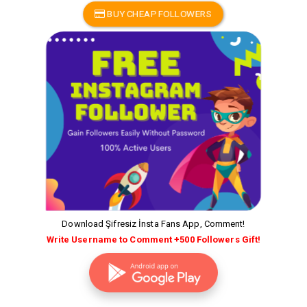
BUY CHEAP FOLLOWERS
Download Şifresiz İnsta Fans App, Comment!
Write Username to Comment +500 Followers Gift!