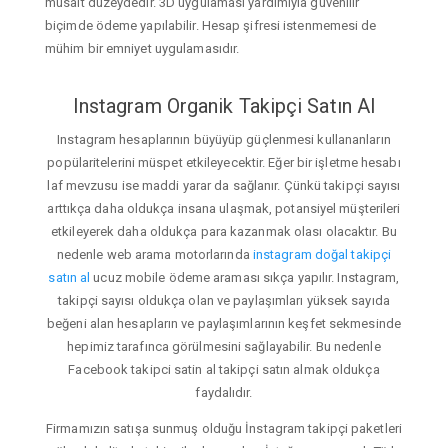
müsait düzeydedir. 3D uygulaması yardımıyla güvenilir
biçimde ödeme yapılabilir. Hesap şifresi istenmemesi de
mühim bir emniyet uygulamasıdır.
Instagram Organik Takipçi Satın Al
Instagram hesaplarının büyüyüp güçlenmesi kullananların
popülaritelerini müspet etkileyecektir. Eğer bir işletme hesabı
laf mevzusu ise maddi yarar da sağlanır. Çünkü takipçi sayısı
arttıkça daha oldukça insana ulaşmak, potansiyel müşterileri
etkileyerek daha oldukça para kazanmak olası olacaktır. Bu
nedenle web arama motorlarında
instagram doğal takipçi
satın al
ucuz mobile ödeme araması sıkça yapılır. Instagram,
takipçi sayısı oldukça olan ve paylaşımları yüksek sayıda
beğeni alan hesapların ve paylaşımlarının keşfet sekmesinde
hepimiz tarafınca görülmesini sağlayabilir. Bu nedenle
Facebook takipci satin al takipçi satın almak oldukça
faydalıdır.
Firmamızın satışa sunmuş olduğu İnstagram takipçi paketleri