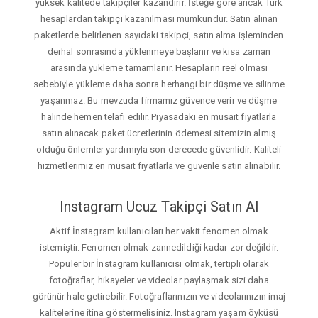
yüksek kalitede takipçiler kazandırır. İsteğe gore ancak Türk
hesaplardan takipçi kazanılması mümkündür. Satın alınan
paketlerde belirlenen sayıdaki takipçi, satın alma işleminden
derhal sonrasında yüklenmeye başlanır ve kısa zaman
arasında yükleme tamamlanır. Hesapların reel olması
sebebiyle yükleme daha sonra herhangi bir düşme ve silinme
yaşanmaz. Bu mevzuda firmamız güvence verir ve düşme
halinde hemen telafi edilir. Piyasadaki en müsait fiyatlarla
satın alınacak paket ücretlerinin ödemesi sitemizin almış
olduğu önlemler yardımıyla son derecede güvenlidir. Kaliteli
hizmetlerimiz en müsait fiyatlarla ve güvenle satın alınabilir.
Instagram Ucuz Takipçi Satın Al
Aktif İnstagram kullanıcıları her vakit fenomen olmak
istemiştir. Fenomen olmak zannedildiği kadar zor değildir.
Popüler bir İnstagram kullanıcısı olmak, tertipli olarak
fotoğraflar, hikayeler ve videolar paylaşmak sizi daha
görünür hale getirebilir. Fotoğraflarınızın ve videolarınızın imaj
kalitelerine itina göstermelisiniz. Instagram yaşam öyküsü