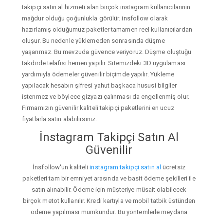
takipçi satın al hizmeti alan birçok instagram kullanıcılarının
mağdur olduğu çoğunlukla görülür. insfollow olarak
hazırlamış olduğumuz paketler tamamen reel kullanıcılardan
oluşur. Bu nedenle yüklemeden sonrasında düşme
yaşanmaz. Bu mevzuda güvence veriyoruz. Düşme oluştuğu
takdirde telafisi hemen yapılır. Sitemizdeki 3D uygulaması
yardımıyla ödemeler güvenilir biçimde yapılır. Yükleme
yapılacak hesabın şifresi yahut başkaca hususi bilgiler
istenmez ve böylece gizyazı çalınması da engellenmiş olur.
Firmamızın güvenilir kaliteli takipçi paketlerini en ucuz
fiyatlarla satın alabilirsiniz.
İnstagram Takipçi Satın Al
Güvenilir
İnsfollow'un kaliteli
instagram takipçi satın al
ücretsiz
paketleri tam bir emniyet arasında ve basit ödeme şekilleri ile
satın alınabilir. Ödeme için müşteriye müsait olabilecek
birçok metot kullanılır. Kredi kartıyla ve mobil tatbik üstünden
ödeme yapılması mümkündür. Bu yöntemlerle meydana