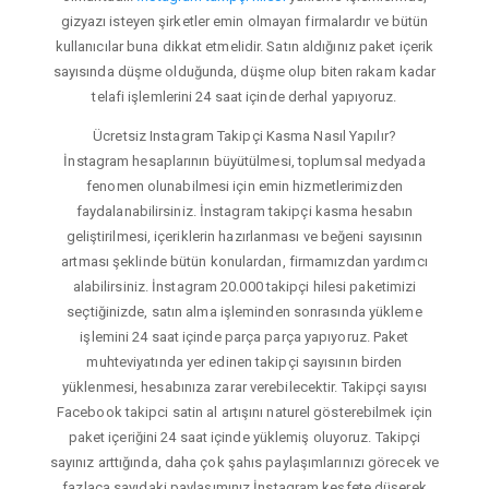
gizyazı isteyen şirketler emin olmayan firmalardır ve bütün
kullanıcılar buna dikkat etmelidir. Satın aldığınız paket içerik
sayısında düşme olduğunda, düşme olup biten rakam kadar
telafi işlemlerini 24 saat içinde derhal yapıyoruz.
Ücretsiz Instagram Takipçi Kasma Nasıl Yapılır?
İnstagram hesaplarının büyütülmesi, toplumsal medyada
fenomen olunabilmesi için emin hizmetlerimizden
faydalanabilirsiniz. İnstagram takipçi kasma hesabın
geliştirilmesi, içeriklerin hazırlanması ve beğeni sayısının
artması şeklinde bütün konulardan, firmamızdan yardımcı
alabilirsiniz. İnstagram 20.000 takipçi hilesi paketimizi
seçtiğinizde, satın alma işleminden sonrasında yükleme
işlemini 24 saat içinde parça parça yapıyoruz. Paket
muhteviyatında yer edinen takipçi sayısının birden
yüklenmesi, hesabınıza zarar verebilecektir. Takipçi sayısı
Facebook takipci satin al artışını naturel gösterebilmek için
paket içeriğini 24 saat içinde yüklemiş oluyoruz. Takipçi
sayınız arttığında, daha çok şahıs paylaşımlarınızı görecek ve
fazlaca sayıdaki paylaşımınız İnstagram keşfete düşerek