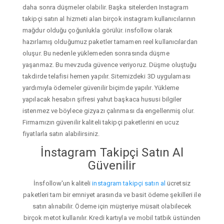
daha sonra düşmeler olabilir. Başka sitelerden Instagram
takipçi satın al hizmeti alan birçok instagram kullanıcılarının
mağdur olduğu çoğunlukla görülür. insfollow olarak
hazırlamış olduğumuz paketler tamamen reel kullanıcılardan
oluşur. Bu nedenle yüklemeden sonrasında düşme
yaşanmaz. Bu mevzuda güvence veriyoruz. Düşme oluştuğu
takdirde telafisi hemen yapılır. Sitemizdeki 3D uygulaması
yardımıyla ödemeler güvenilir biçimde yapılır. Yükleme
yapılacak hesabın şifresi yahut başkaca hususi bilgiler
istenmez ve böylece gizyazı çalınması da engellenmiş olur.
Firmamızın güvenilir kaliteli takipçi paketlerini en ucuz
fiyatlarla satın alabilirsiniz.
İnstagram Takipçi Satın Al
Güvenilir
İnsfollow'un kaliteli
instagram takipçi satın al
ücretsiz
paketleri tam bir emniyet arasında ve basit ödeme şekilleri ile
satın alınabilir. Ödeme için müşteriye müsait olabilecek
birçok metot kullanılır. Kredi kartıyla ve mobil tatbik üstünden