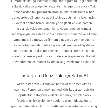
Firmamızın satışa sunmuş olduğu İnstagram takipçi paketleri
yüksek kalitede takipçiler kazandırır. İsteğe gore ancak Türk
hesaplardan takipçi kazanılması mümkündür. Satın alınan
paketlerde belirlenen sayıdaki takipçi, satın alma işleminden
derhal sonrasında yüklenmeye başlanır ve kısa zaman
arasında yükleme tamamlanır. Hesapların reel olması
sebebiyle yükleme daha sonra herhangi bir düşme ve silinme
yaşanmaz. Bu mevzuda firmamız güvence verir ve düşme
halinde hemen telafi edilir. Piyasadaki en müsait fiyatlarla
satın alınacak paket ücretlerinin ödemesi sitemizin almış
olduğu önlemler yardımıyla son derecede güvenlidir. Kaliteli
hizmetlerimiz en müsait fiyatlarla ve güvenle satın alınabilir.
Instagram Ucuz Takipçi Satın Al
Aktif İnstagram kullanıcıları her vakit fenomen olmak
istemiştir. Fenomen olmak zannedildiği kadar zor değildir.
Popüler bir İnstagram kullanıcısı olmak, tertipli olarak
fotoğraflar, hikayeler ve videolar paylaşmak sizi daha
görünür hale getirebilir. Fotoğraflarınızın ve videolarınızın imaj