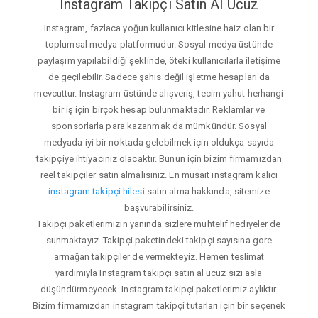
Instagram Takipçi Satın Al Ucuz
Instagram, fazlaca yoğun kullanıcı kitlesine haiz olan bir
toplumsal medya platformudur. Sosyal medya üstünde
paylaşım yapılabildiği şeklinde, öteki kullanıcılarla iletişime
de geçilebilir. Sadece şahıs değil işletme hesapları da
mevcuttur. Instagram üstünde alışveriş, tecim yahut herhangi
bir iş için birçok hesap bulunmaktadır. Reklamlar ve
sponsorlarla para kazanmak da mümkündür. Sosyal
medyada iyi bir noktada gelebilmek için oldukça sayıda
takipçiye ihtiyacınız olacaktır. Bunun için bizim firmamızdan
reel takipçiler satın almalısınız. En müsait instagram kalıcı
instagram takipçi hilesi
satın alma hakkında, sitemize
başvurabilirsiniz.
Takipçi paketlerimizin yanında sizlere muhtelif hediyeler de
sunmaktayız. Takipçi paketindeki takipçi sayısına gore
armağan takipçiler de vermekteyiz. Hemen teslimat
yardımıyla Instagram takipçi satın al ucuz sizi asla
düşündürmeyecek. Instagram takipçi paketlerimiz aylıktır.
Bizim firmamızdan instagram takipçi tutarları için bir seçenek