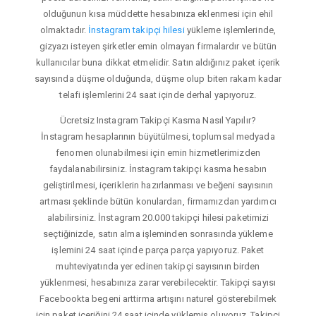
olduğunun kısa müddette hesabınıza eklenmesi için ehil
olmaktadır.
İnstagram takipçi hilesi
yükleme işlemlerinde,
gizyazı isteyen şirketler emin olmayan firmalardır ve bütün
kullanıcılar buna dikkat etmelidir. Satın aldığınız paket içerik
sayısında düşme olduğunda, düşme olup biten rakam kadar
telafi işlemlerini 24 saat içinde derhal yapıyoruz.
Ücretsiz Instagram Takipçi Kasma Nasıl Yapılır?
İnstagram hesaplarının büyütülmesi, toplumsal medyada
fenomen olunabilmesi için emin hizmetlerimizden
faydalanabilirsiniz. İnstagram takipçi kasma hesabın
geliştirilmesi, içeriklerin hazırlanması ve beğeni sayısının
artması şeklinde bütün konulardan, firmamızdan yardımcı
alabilirsiniz. İnstagram 20.000 takipçi hilesi paketimizi
seçtiğinizde, satın alma işleminden sonrasında yükleme
işlemini 24 saat içinde parça parça yapıyoruz. Paket
muhteviyatında yer edinen takipçi sayısının birden
yüklenmesi, hesabınıza zarar verebilecektir. Takipçi sayısı
Facebookta begeni arttirma artışını naturel gösterebilmek
için paket içeriğini 24 saat içinde yüklemiş oluyoruz. Takipçi