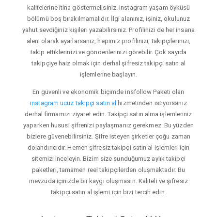
kalitelerine itina göstermelisiniz. Instagram yaşam öyküsü
bölümü boş bırakılmamalıdır. İlgi alanınız, işiniz, okulunuz
yahut sevdiğiniz kişileri yazabilirsiniz. Profilinizi de her insana
aleni olarak ayarlarsanız, hepimiz profilinizi, takipçilerinizi,
takip ettiklerinizi ve gönderilerinizi görebilir. Çok sayıda
takipçiye haiz olmak için derhal şifresiz takipçi satın al
işlemlerine başlayın.
En güvenli ve ekonomik biçimde insfollow Paketi olan
instagram ucuz takipçi satın al
hizmetinden istiyorsanız
derhal firmamızı ziyaret edin. Takipçi satın alma işlemleriniz
yaparken hususi şifrenizi paylaşmanız gerekmez. Bu yüzden
bizlere güvenebilirsiniz. Şifre isteyen şirketler çoğu zaman
dolandırıcıdır. Hemen şifresiz takipçi satın al işlemleri için
sitemizi inceleyin. Bizim size sunduğumuz aylık takipçi
paketleri, tamamen reel takipçilerden oluşmaktadır. Bu
mevzuda içinizde bir kaygı oluşmasın. Kaliteli ve şifresiz
takipçi satın al işlemi için bizi tercih edin.