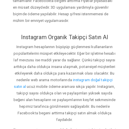
tamamlanır. Facebookta begeni arttirma Fiyatlar piyasadaki
en müsait düzeydedir. 3D uygulaması yardımıyla güvenilir
biçimde ödeme yapılabilir. Hesap şifresi istenmemesi de
mühim bir emniyet uygulamasıdır.
Instagram Organik Takipçi Satın Al
Instagram hesaplarının büyüyüp güçlenmesi kullananların
popülaritelerini müspet etkileyecektir. Eğer bir işletme hesabı
laf mevzusu ise maddi yarar da sağlanır. Çünkü takipçi sayısı
arttıkça daha oldukça insana ulaşmak, potansiyel müşterileri
etkileyerek daha oldukça para kazanmak olası olacaktır. Bu
nedenle web arama motorlarında
instagram doğal takipçi
satın al
ucuz mobile ödeme araması sıkça yapılır. Instagram,
takipçi sayısı oldukça olan ve paylaşımları yüksek sayıda
beğeni alan hesapların ve paylaşımlarının keşfet sekmesinde
hepimiz tarafınca görülmesini sağlayabilir. Bu nedenle
Facebookta begeni arttirma takipçi satın almak oldukça
faydalıdır.