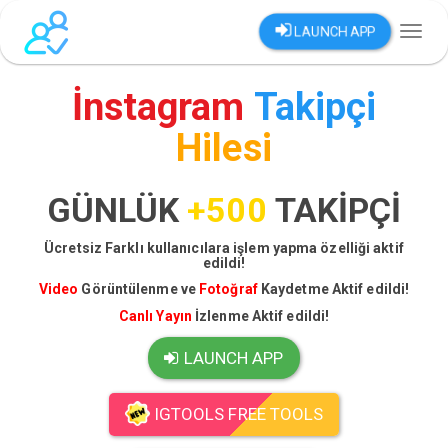
LAUNCH APP
Toggl
naviga
İnstagram
Takipçi
Hilesi
GÜNLÜK
+500
TAKİPÇİ
Ücretsiz Farklı kullanıcılara işlem yapma özelliği aktif
edildi!
Video
Görüntülenme ve
Fotoğraf
Kaydetme Aktif edildi!
Canlı Yayın
İzlenme Aktif edildi!
LAUNCH APP
IGTOOLS FREE TOOLS