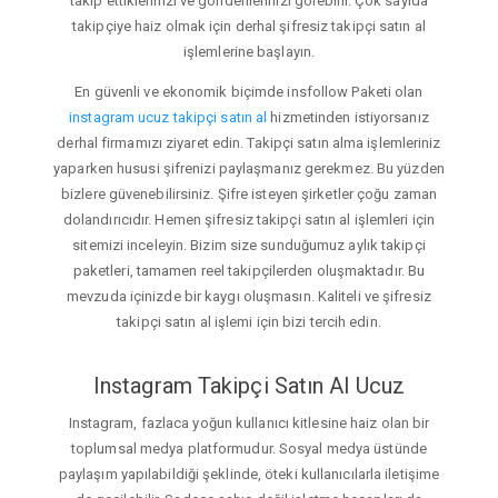
takip ettiklerinizi ve gönderilerinizi görebilir. Çok sayıda
takipçiye haiz olmak için derhal şifresiz takipçi satın al
işlemlerine başlayın.
En güvenli ve ekonomik biçimde insfollow Paketi olan
instagram ucuz takipçi satın al
hizmetinden istiyorsanız
derhal firmamızı ziyaret edin. Takipçi satın alma işlemleriniz
yaparken hususi şifrenizi paylaşmanız gerekmez. Bu yüzden
bizlere güvenebilirsiniz. Şifre isteyen şirketler çoğu zaman
dolandırıcıdır. Hemen şifresiz takipçi satın al işlemleri için
sitemizi inceleyin. Bizim size sunduğumuz aylık takipçi
paketleri, tamamen reel takipçilerden oluşmaktadır. Bu
mevzuda içinizde bir kaygı oluşmasın. Kaliteli ve şifresiz
takipçi satın al işlemi için bizi tercih edin.
Instagram Takipçi Satın Al Ucuz
Instagram, fazlaca yoğun kullanıcı kitlesine haiz olan bir
toplumsal medya platformudur. Sosyal medya üstünde
paylaşım yapılabildiği şeklinde, öteki kullanıcılarla iletişime