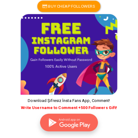
BUY CHEAP FOLLOWERS
Download Şifresiz İnsta Fans App, Comment!
Write Username to Comment +500 Followers Gift!