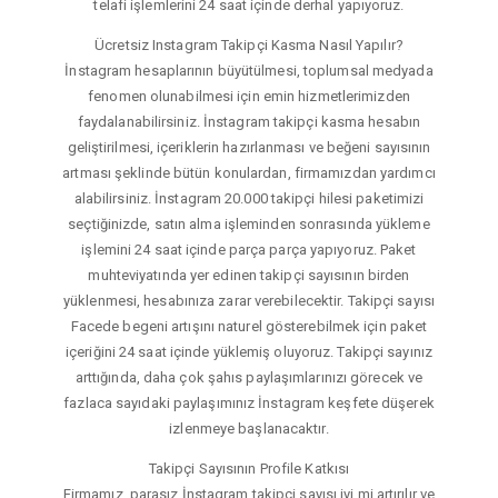
telafi işlemlerini 24 saat içinde derhal yapıyoruz.
Ücretsiz Instagram Takipçi Kasma Nasıl Yapılır?
İnstagram hesaplarının büyütülmesi, toplumsal medyada
fenomen olunabilmesi için emin hizmetlerimizden
faydalanabilirsiniz. İnstagram takipçi kasma hesabın
geliştirilmesi, içeriklerin hazırlanması ve beğeni sayısının
artması şeklinde bütün konulardan, firmamızdan yardımcı
alabilirsiniz. İnstagram 20.000 takipçi hilesi paketimizi
seçtiğinizde, satın alma işleminden sonrasında yükleme
işlemini 24 saat içinde parça parça yapıyoruz. Paket
muhteviyatında yer edinen takipçi sayısının birden
yüklenmesi, hesabınıza zarar verebilecektir. Takipçi sayısı
Facede begeni artışını naturel gösterebilmek için paket
içeriğini 24 saat içinde yüklemiş oluyoruz. Takipçi sayınız
arttığında, daha çok şahıs paylaşımlarınızı görecek ve
fazlaca sayıdaki paylaşımınız İnstagram keşfete düşerek
izlenmeye başlanacaktır.
Takipçi Sayısının Profile Katkısı
Firmamız, parasız İnstagram takipçi sayısı iyi mi artırılır ve