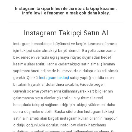
Instagram takipçi hilesi ile ücretsiz takipçi kazanın.
İnsfollow ile fenomen olmak çok daha kolay.
Instagram Takipçi Satın Al
Instagram hesaplarının büyümesi ve keşfet kısmına düşmesi
için takipçi satın almak iyi bir yöntemdir. Bu yolla uzun zaman
beklemeden ve fazla uğraşmaya ihtiyaç duymadan hedef
kesime ulaşılabilir. Her ne kadar takipçi satın alma işleminin
yapılması öneri edilse de bu mevzuda oldukça dikkatli olmak
gerekir. Çünkü
İnstagram takipçi
satışı yaptığını iddia eden
birtakım kaynaklar dolandırıcı çıkabilir. Facede begeni
Güvenli ödeme yöntemlerini kullanmayarak kart bilgilerinin
çalınmasına niçin olanlar çıkabilir. En iyi ihtimalle reel
hesaplarla takipçi sağlanmadığı için takipçi yüklemesi daha
sonra düşmeler olabilir. Başka sitelerden Instagram takipçi
satın al hizmeti alan birçok instagram kullanıcılarının mağdur
olduğu çoğunlukla görülür. insfollow olarak hazırlamış
olduğumuz paketler tamamen reel kullanıcılardan oluşur. Bu