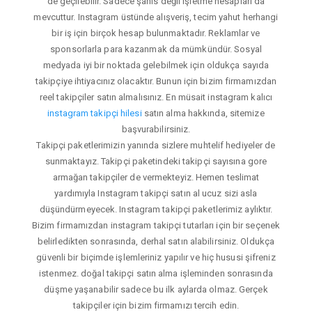
de geçilebilir. Sadece şahıs değil işletme hesapları da
mevcuttur. Instagram üstünde alışveriş, tecim yahut herhangi
bir iş için birçok hesap bulunmaktadır. Reklamlar ve
sponsorlarla para kazanmak da mümkündür. Sosyal
medyada iyi bir noktada gelebilmek için oldukça sayıda
takipçiye ihtiyacınız olacaktır. Bunun için bizim firmamızdan
reel takipçiler satın almalısınız. En müsait instagram kalıcı
instagram takipçi hilesi
satın alma hakkında, sitemize
başvurabilirsiniz.
Takipçi paketlerimizin yanında sizlere muhtelif hediyeler de
sunmaktayız. Takipçi paketindeki takipçi sayısına gore
armağan takipçiler de vermekteyiz. Hemen teslimat
yardımıyla Instagram takipçi satın al ucuz sizi asla
düşündürmeyecek. Instagram takipçi paketlerimiz aylıktır.
Bizim firmamızdan instagram takipçi tutarları için bir seçenek
belirledikten sonrasında, derhal satın alabilirsiniz. Oldukça
güvenli bir biçimde işlemleriniz yapılır ve hiç hususi şifreniz
istenmez. doğal takipçi satın alma işleminden sonrasında
düşme yaşanabilir sadece bu ilk aylarda olmaz. Gerçek
takipçiler için bizim firmamızı tercih edin.