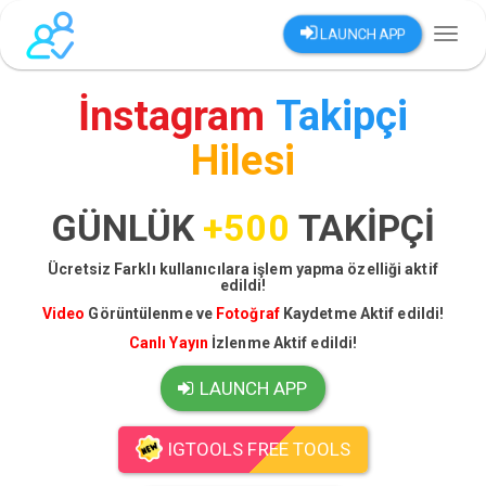
LAUNCH APP
Toggl
naviga
İnstagram
Takipçi
Hilesi
GÜNLÜK
+500
TAKİPÇİ
Ücretsiz Farklı kullanıcılara işlem yapma özelliği aktif
edildi!
Video
Görüntülenme ve
Fotoğraf
Kaydetme Aktif edildi!
Canlı Yayın
İzlenme Aktif edildi!
LAUNCH APP
IGTOOLS FREE TOOLS