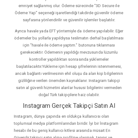
emniyet sağlanmış olur. Ödeme sürecinde "3D Secure ile
Ödeme Yap" seçeneği işaretlendiği takdirde güvenilir ödeme
sayfasına yönlendirilir ve güvenilir işlemler başlatılır.
Ayrıca havale yada EFT yöntemiyle da ödeme yapılabilir. Eğer
ödemeler bu yollarla yapıldıysa teslimatın derhal başlatılması
için "havale ile ödeme yaptım." butonuna tıklanması
gerekecektir. Ödemenin yapıldığı mevzusunda lüzumlu
kontroller yapıldıktan sonrasında yüklemeler
başlatılacaktır.Yükleme için hesap şifrelerinin istenmemesi,
ancak bağlantı verilmesinin ehil oluşu da alan kişi bilgilerinin
gizliliğine verilen önemden kaynaklanır. Instagram takipçi
satın al güvenli hizmetini alanlar hususi bilgilerini vermeden
doğal Türk takipçilere haiz olabilir.
Instagram Gerçek Takipçi Satın Al
Instagram, dünya çapında en oldukça kullanıcısı olan
toplumsal medya platformlarından biridir. İyi bir İnstagram
hesabı ile bu geniş kullanıcı kitlesi arasında müsait En
Güvenilir takipçi satın alma profiline ulaşmak, tanınır ve