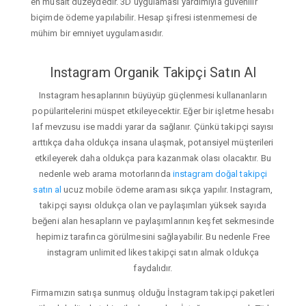
en müsait düzeydedir. 3D uygulaması yardımıyla güvenilir
biçimde ödeme yapılabilir. Hesap şifresi istenmemesi de
mühim bir emniyet uygulamasıdır.
Instagram Organik Takipçi Satın Al
Instagram hesaplarının büyüyüp güçlenmesi kullananların
popülaritelerini müspet etkileyecektir. Eğer bir işletme hesabı
laf mevzusu ise maddi yarar da sağlanır. Çünkü takipçi sayısı
arttıkça daha oldukça insana ulaşmak, potansiyel müşterileri
etkileyerek daha oldukça para kazanmak olası olacaktır. Bu
nedenle web arama motorlarında
instagram doğal takipçi
satın al
ucuz mobile ödeme araması sıkça yapılır. Instagram,
takipçi sayısı oldukça olan ve paylaşımları yüksek sayıda
beğeni alan hesapların ve paylaşımlarının keşfet sekmesinde
hepimiz tarafınca görülmesini sağlayabilir. Bu nedenle Free
instagram unlimited likes takipçi satın almak oldukça
faydalıdır.
Firmamızın satışa sunmuş olduğu İnstagram takipçi paketleri