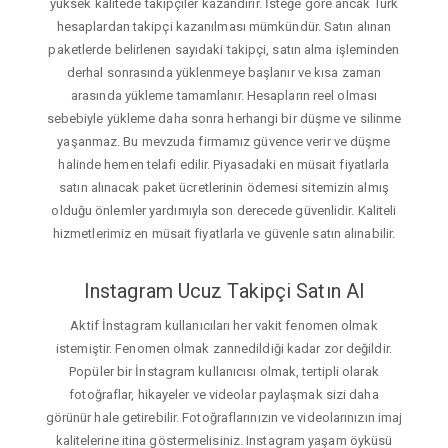
yüksek kalitede takipçiler kazandırır. İsteğe gore ancak Türk
hesaplardan takipçi kazanılması mümkündür. Satın alınan
paketlerde belirlenen sayıdaki takipçi, satın alma işleminden
derhal sonrasında yüklenmeye başlanır ve kısa zaman
arasında yükleme tamamlanır. Hesapların reel olması
sebebiyle yükleme daha sonra herhangi bir düşme ve silinme
yaşanmaz. Bu mevzuda firmamız güvence verir ve düşme
halinde hemen telafi edilir. Piyasadaki en müsait fiyatlarla
satın alınacak paket ücretlerinin ödemesi sitemizin almış
olduğu önlemler yardımıyla son derecede güvenlidir. Kaliteli
hizmetlerimiz en müsait fiyatlarla ve güvenle satın alınabilir.
Instagram Ucuz Takipçi Satın Al
Aktif İnstagram kullanıcıları her vakit fenomen olmak
istemiştir. Fenomen olmak zannedildiği kadar zor değildir.
Popüler bir İnstagram kullanıcısı olmak, tertipli olarak
fotoğraflar, hikayeler ve videolar paylaşmak sizi daha
görünür hale getirebilir. Fotoğraflarınızın ve videolarınızın imaj
kalitelerine itina göstermelisiniz. Instagram yaşam öyküsü