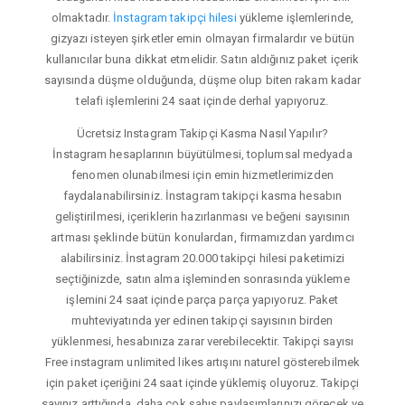
olmaktadır.
İnstagram takipçi hilesi
yükleme işlemlerinde,
gizyazı isteyen şirketler emin olmayan firmalardır ve bütün
kullanıcılar buna dikkat etmelidir. Satın aldığınız paket içerik
sayısında düşme olduğunda, düşme olup biten rakam kadar
telafi işlemlerini 24 saat içinde derhal yapıyoruz.
Ücretsiz Instagram Takipçi Kasma Nasıl Yapılır?
İnstagram hesaplarının büyütülmesi, toplumsal medyada
fenomen olunabilmesi için emin hizmetlerimizden
faydalanabilirsiniz. İnstagram takipçi kasma hesabın
geliştirilmesi, içeriklerin hazırlanması ve beğeni sayısının
artması şeklinde bütün konulardan, firmamızdan yardımcı
alabilirsiniz. İnstagram 20.000 takipçi hilesi paketimizi
seçtiğinizde, satın alma işleminden sonrasında yükleme
işlemini 24 saat içinde parça parça yapıyoruz. Paket
muhteviyatında yer edinen takipçi sayısının birden
yüklenmesi, hesabınıza zarar verebilecektir. Takipçi sayısı
Free instagram unlimited likes artışını naturel gösterebilmek
için paket içeriğini 24 saat içinde yüklemiş oluyoruz. Takipçi
sayınız arttığında, daha çok şahıs paylaşımlarınızı görecek ve