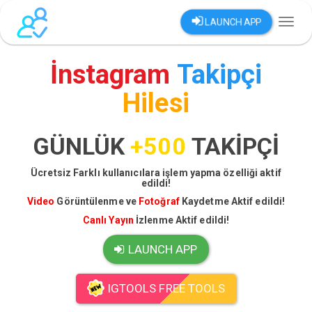
LAUNCH APP
Toggl
naviga
İnstagram
Takipçi
Hilesi
GÜNLÜK
+500
TAKİPÇİ
Ücretsiz Farklı kullanıcılara işlem yapma özelliği aktif
edildi!
Video
Görüntülenme ve
Fotoğraf
Kaydetme Aktif edildi!
Canlı Yayın
İzlenme Aktif edildi!
LAUNCH APP
IGTOOLS FREE TOOLS