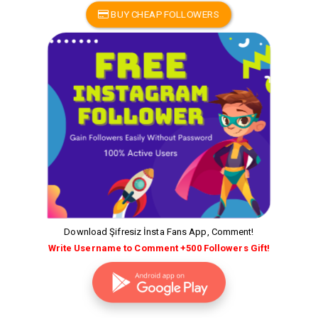
BUY CHEAP FOLLOWERS
Download Şifresiz İnsta Fans App, Comment!
Write Username to Comment +500 Followers Gift!