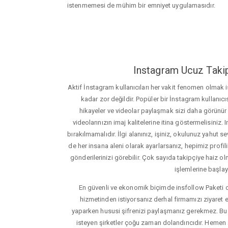
istenmemesi de mühim bir emniyet uygulamasıdır.
Instagram Ucuz Takip
Aktif İnstagram kullanıcıları her vakit fenomen olmak
kadar zor değildir. Popüler bir İnstagram kullanıcıs
hikayeler ve videolar paylaşmak sizi daha görünür ha
videolarınızın imaj kalitelerine itina göstermelisin
bırakılmamalıdır. İlgi alanınız, işiniz, okulunuz yahut sevd
de her insana aleni olarak ayarlarsanız, hepimiz profiliniz
gönderilerinizi görebilir. Çok sayıda takipçiye haiz olm
işlemlerine başlay
En güvenli ve ekonomik biçimde insfollow Paketi 
hizmetinden istiyorsanız derhal firmamızı ziyaret e
yaparken hususi şifrenizi paylaşmanız gerekmez. Bu y
isteyen şirketler çoğu zaman dolandırıcıdır. Hemen şi