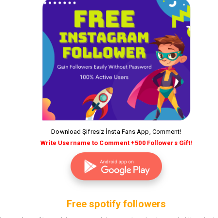
Download Şifresiz İnsta Fans App, Comment!
Write Username to Comment +500 Followers Gift!
Free spotify followers