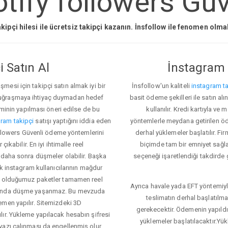
tify followers Güv
kipçi hilesi ile ücretsiz takipçi kazanın. İnsfollow ile fenomen olm
 Satın Al
İnstagram 
esi için takipçi satın almak iyi bir
İnsfollow'un kaliteli
instagram ta
 uğraşmaya ihtiyaç duymadan hedef
basit ödeme şekilleri ile satın al
eminin yapılması öneri edilse de bu
kullanılır. Kredi kartıyla 
ram takipçi
satışı yaptığını iddia eden
yöntemlerle meydana getirilen öde
followers Güvenli ödeme yöntemlerini
derhal yüklemeler başlatılır. Fir
ıkabilir. En iyi ihtimalle reel
biçimde tam bir emniyet sağl
 daha sonra düşmeler olabilir. Başka
seçeneği işaretlendiği takdirde 
ok instagram kullanıcılarının mağdur
ış olduğumuz paketler tamamen reel
Ayrıca havale yada EFT yöntemiyl
asında düşme yaşanmaz. Bu mevzuda
teslimatın derhal başlatılm
emen yapılır. Sitemizdeki 3D
gerekecektir. Ödemenin yapıld
ır. Yükleme yapılacak hesabın şifresi
yüklemeler başlatılacaktır.Yü
yazı çalınması da engellenmiş olur.