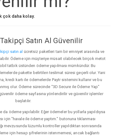
enilir mi?
ak çok daha kolay.
Takipçi Satın Al Güvenilir
kipçi satın al
ücretsiz paketleri tam bir emniyet arasında ve
ınabilir. Ödeme için müşteriye müsait olabilecek birçok metot
ve mobil tatbik üstünden ödeme yapılması mümkündür. Bu
melerde pakette belirtilen teslimat süresi geçerli olur. Yani
ma, kredi kartı ile ödemelerde Paytr sistemini kullanır ve bu
anmış olur. Ödeme sürecinde "3D Secure ile Ödeme Yap"
güvenilir ödeme sayfasına yönlendirilir ve güvenilir işlemler
başlatılır.
e da ödeme yapılabilir. Eğer ödemeler bu yollarla yapıldıysa
ası için "havale ile ödeme yaptım." butonuna tıklanması
ığı mevzusunda lüzumlu kontroller yapıldıktan sonrasında
kleme için hesap şifrelerinin istenmemesi, ancak bağlantı