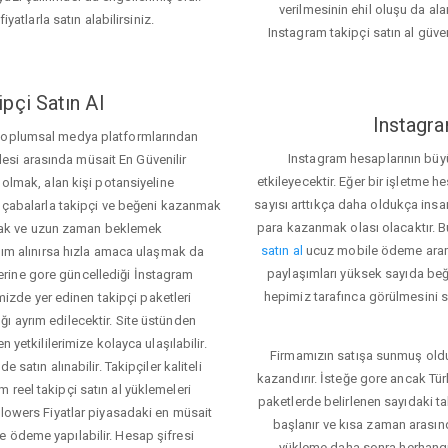
verilmesinin ehil oluşu da alan
iyatlarla satın alabilirsiniz.
Instagram takipçi satın al güve
pçi Satın Al
Instagra
 toplumsal medya platformlarından
Instagram hesaplarının büy
itlesi arasında müsait En Güvenilir
etkileyecektir. Eğer bir işletme 
 olmak, alan kişi potansiyeline
sayısı arttıkça daha oldukça insa
el çabalarla takipçi ve beğeni kazanmak
para kazanmak olası olacaktır.
mak ve uzun zaman beklemek
satın al
ucuz mobile ödeme aramas
rdım alınırsa hızla amaca ulaşmak da
paylaşımları yüksek sayıda beğ
rine gore güncellediği İnstagram
hepimiz tarafınca görülmesini sa
temizde yer edinen takipçi paketleri
ı ayrım edilecektir. Site üstünden
 yetkililerimize kolayca ulaşılabilir.
Firmamızın satışa sunmuş olduğ
 satın alınabilir. Takipçiler kaliteli
kazandırır. İsteğe gore ancak Tü
 reel takipçi satın al yüklemeleri
paketlerde belirlenen sayıdaki t
llowers Fiyatlar piyasadaki en müsait
başlanır ve kısa zaman arasın
e ödeme yapılabilir. Hesap şifresi
yükleme daha sonra herhang