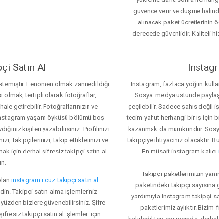
güvence verir ve düşme halinde 
alınacak paket ücretlerinin 
derecede güvenlidir. Kaliteli hi
çi Satın Al
Instagr
 istemiştir. Fenomen olmak zannedildiği
Instagram, fazlaca yoğun kulla
ı olmak, tertipli olarak fotoğraflar,
Sosyal medya üstünde paylaşım 
le getirebilir. Fotoğraflarınızın ve
geçilebilir. Sadece şahıs değil 
iz. Instagram yaşam öyküsü bölümü boş
tecim yahut herhangi bir iş için
iğiniz kişileri yazabilirsiniz. Profilinizi
kazanmak da mümkündür. Sosyal
i, takipçilerinizi, takip ettiklerinizi ve
takipçiye ihtiyacınız olacaktır. B
ak için derhal şifresiz takipçi satın al
En müsait instagram kalıcı
ın.
Takipçi paketlerimizin yanı
olan
instagram ucuz takipçi satın al
paketindeki takipçi sayısına
din. Takipçi satın alma işlemleriniz
yardımıyla Instagram takipçi s
üzden bizlere güvenebilirsiniz. Şifre
paketlerimiz aylıktır. Bizim
fresiz takipçi satın al işlemleri için
belirledikten sonrasında, derhal 