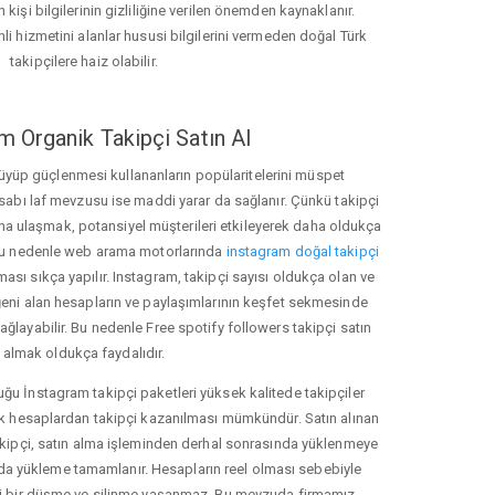
 kişi bilgilerinin gizliliğine verilen önemden kaynaklanır.
nli hizmetini alanlar hususi bilgilerini vermeden doğal Türk
takipçilere haiz olabilir.
m Organik Takipçi Satın Al
üyüp güçlenmesi kullananların popülaritelerini müspet
hesabı laf mevzusu ise maddi yarar da sağlanır. Çünkü takipçi
na ulaşmak, potansiyel müşterileri etkileyerek daha oldukça
 Bu nedenle web arama motorlarında
instagram doğal takipçi
ı sıkça yapılır. Instagram, takipçi sayısı oldukça olan ve
eni alan hesapların ve paylaşımlarının keşfet sekmesinde
ğlayabilir. Bu nedenle Free spotify followers takipçi satın
almak oldukça faydalıdır.
u İnstagram takipçi paketleri yüksek kalitede takipçiler
rk hesaplardan takipçi kazanılması mümkündür. Satın alınan
akipçi, satın alma işleminden derhal sonrasında yüklenmeye
da yükleme tamamlanır. Hesapların reel olması sebebiyle
i bir düşme ve silinme yaşanmaz. Bu mevzuda firmamız