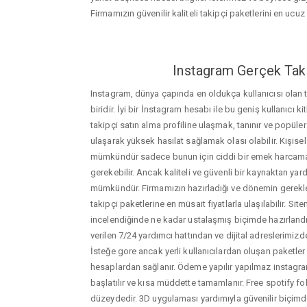
Firmamızın güvenilir kaliteli takipçi paketlerini en ucuz f
Instagram Gerçek Taki
Instagram, dünya çapında en oldukça kullanıcısı olan
biridir. İyi bir İnstagram hesabı ile bu geniş kullanıcı k
takipçi satın alma profiline ulaşmak, tanınır ve popüler
ulaşarak yüksek hasılat sağlamak olası olabilir. Kişis
mümkündür sadece bunun için ciddi bir emek harca
gerekebilir. Ancak kaliteli ve güvenli bir kaynaktan ya
mümkündür. Firmamızın hazırladığı ve dönemin gerekle
takipçi paketlerine en müsait fiyatlarla ulaşılabilir. Si
incelendiğinde ne kadar ustalaşmış biçimde hazırlandığ
verilen 7/24 yardımcı hattından ve dijital adreslerimizden
İsteğe gore ancak yerli kullanıcılardan oluşan paketler de
hesaplardan sağlanır. Ödeme yapılır yapılmaz instagram
başlatılır ve kısa müddette tamamlanır. Free spotify fo
düzeydedir. 3D uygulaması yardımıyla güvenilir biçimd