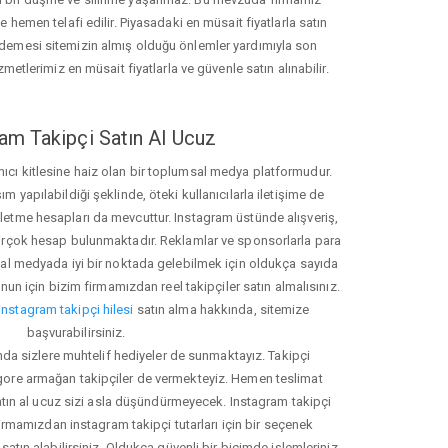
hemen telafi edilir. Piyasadaki en müsait fiyatlarla satın
ödemesi sitemizin almış olduğu önlemler yardımıyla son
zmetlerimiz en müsait fiyatlarla ve güvenle satın alınabilir.
am Takipçi Satın Al Ucuz
nıcı kitlesine haiz olan bir toplumsal medya platformudur.
yapılabildiği şeklinde, öteki kullanıcılarla iletişime de
işletme hesapları da mevcuttur. Instagram üstünde alışveriş,
 birçok hesap bulunmaktadır. Reklamlar ve sponsorlarla para
 medyada iyi bir noktada gelebilmek için oldukça sayıda
unun için bizim firmamızdan reel takipçiler satın almalısınız.
instagram takipçi hilesi
satın alma hakkında, sitemize
başvurabilirsiniz.
nda sizlere muhtelif hediyeler de sunmaktayız. Takipçi
 gore armağan takipçiler de vermekteyiz. Hemen teslimat
atın al ucuz sizi asla düşündürmeyecek. Instagram takipçi
 firmamızdan instagram takipçi tutarları için bir seçenek
satın alabilirsiniz. Oldukça güvenli bir biçimde işlemleriniz