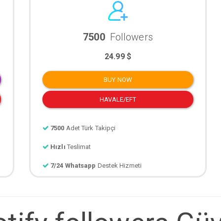
7500
Followers
24.99 $
BUY NOW
HAVALE/EFT
7500
Adet Türk Takipçi
Hızlı
Teslimat
7/24 Whatsapp
Destek Hizmeti