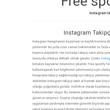
Free spo
Instagram ta
Instagram Takipçi
Instagram hesaplarının büyümesi ve keşfet kısmına düşm
yöntemdir. Bu yolla uzun zaman beklemeden ve fazla
kesime ulaşılabilir. Her ne kadar takipçi satın alma işl
mevzuda oldukça dikkatli olmak gerekir. Çünkü
İnstag
birtakım kaynaklar dolandırıcı çıkabilir. Free spotify 
kullanmayarak kart bilgilerinin çalınmasına niçin olanlar ç
hesaplarla takipçi sağlanmadığı için takipçi yüklemesi
sitelerden Instagram takipçi satın al hizmeti alan birç
olduğu çoğunlukla görülür. insfollow olarak hazırlam
kullanıcılardan oluşur. Bu nedenle yüklemeden sonr
güvence veriyoruz. Düşme oluştuğu takdirde telafisi h
uygulaması yardımıyla ödemeler güvenilir biçimde yapıl
yahut başkaca hususi bilgiler istenmez ve böylece giz