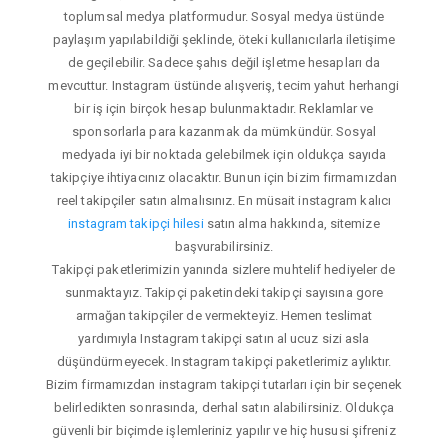
toplumsal medya platformudur. Sosyal medya üstünde
paylaşım yapılabildiği şeklinde, öteki kullanıcılarla iletişime
de geçilebilir. Sadece şahıs değil işletme hesapları da
mevcuttur. Instagram üstünde alışveriş, tecim yahut herhangi
bir iş için birçok hesap bulunmaktadır. Reklamlar ve
sponsorlarla para kazanmak da mümkündür. Sosyal
medyada iyi bir noktada gelebilmek için oldukça sayıda
takipçiye ihtiyacınız olacaktır. Bunun için bizim firmamızdan
reel takipçiler satın almalısınız. En müsait instagram kalıcı
instagram takipçi hilesi
satın alma hakkında, sitemize
başvurabilirsiniz.
Takipçi paketlerimizin yanında sizlere muhtelif hediyeler de
sunmaktayız. Takipçi paketindeki takipçi sayısına gore
armağan takipçiler de vermekteyiz. Hemen teslimat
yardımıyla Instagram takipçi satın al ucuz sizi asla
düşündürmeyecek. Instagram takipçi paketlerimiz aylıktır.
Bizim firmamızdan instagram takipçi tutarları için bir seçenek
belirledikten sonrasında, derhal satın alabilirsiniz. Oldukça
güvenli bir biçimde işlemleriniz yapılır ve hiç hususi şifreniz