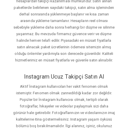
hesaplardan takipçi kazanılması mümkündür. Satın alınan
paketlerde belirlenen sayıdaki takipçi, satın alma işleminden
derhal sonrasında yüklenmeye başlanır ve kısa zaman
arasında yükleme tamamlanır. Hesapların reel olması
sebebiyle yükleme daha sonra herhangi bir düşme ve silinme
yaşanmaz. Bu mevzuda firmamız güvence verir ve düşme
halinde hemen telafi edilir. Piyasadaki en müsait fiyatlarla
satın alınacak paket ücretlerinin ödemesi sitemizin almış
olduğu önlemler yardımıyla son derecede güvenlidir. Kaliteli
hizmetlerimiz en müsait fiyatlarla ve güvenle satın alınabilir.
Instagram Ucuz Takipçi Satın Al
Aktif İnstagram kullanıcıları her vakit fenomen olmak
istemiştir. Fenomen olmak zannedildiği kadar zor değildir.
Popüler bir İnstagram kullanıcısı olmak, tertipli olarak
fotoğraflar, hikayeler ve videolar paylaşmak sizi daha
görünür hale getirebilir. Fotoğraflarınızın ve videolarınızın imaj
kalitelerine itina göstermelisiniz. Instagram yaşam öyküsü
bölümü boş bırakılmamalıdır. İlgi alanınız, işiniz, okulunuz