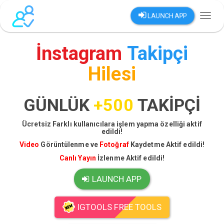
LAUNCH APP
Toggl
naviga
İnstagram
Takipçi
Hilesi
GÜNLÜK
+500
TAKİPÇİ
Ücretsiz Farklı kullanıcılara işlem yapma özelliği aktif
edildi!
Video
Görüntülenme ve
Fotoğraf
Kaydetme Aktif edildi!
Canlı Yayın
İzlenme Aktif edildi!
LAUNCH APP
IGTOOLS FREE TOOLS