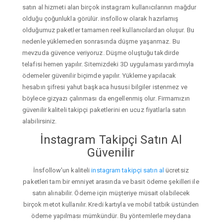
satın al hizmeti alan birçok instagram kullanıcılarının mağdur
olduğu çoğunlukla görülür. insfollow olarak hazırlamış
olduğumuz paketler tamamen reel kullanıcılardan oluşur. Bu
nedenle yüklemeden sonrasında düşme yaşanmaz. Bu
mevzuda güvence veriyoruz. Düşme oluştuğu takdirde
telafisi hemen yapılır. Sitemizdeki 3D uygulaması yardımıyla
ödemeler güvenilir biçimde yapılır. Yükleme yapılacak
hesabın şifresi yahut başkaca hususi bilgiler istenmez ve
böylece gizyazı çalınması da engellenmiş olur. Firmamızın
güvenilir kaliteli takipçi paketlerini en ucuz fiyatlarla satın
alabilirsiniz.
İnstagram Takipçi Satın Al
Güvenilir
İnsfollow'un kaliteli
instagram takipçi satın al
ücretsiz
paketleri tam bir emniyet arasında ve basit ödeme şekilleri ile
satın alınabilir. Ödeme için müşteriye müsait olabilecek
birçok metot kullanılır. Kredi kartıyla ve mobil tatbik üstünden
ödeme yapılması mümkündür. Bu yöntemlerle meydana