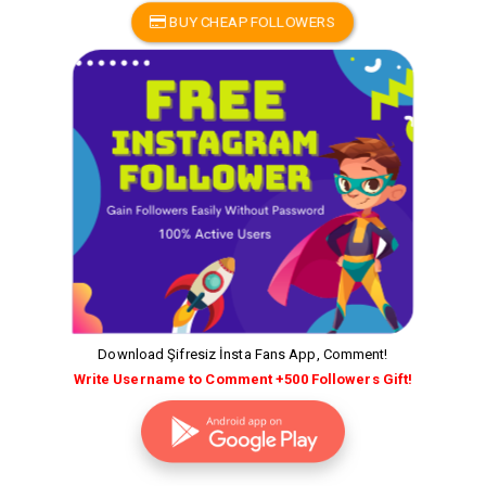
BUY CHEAP FOLLOWERS
Download Şifresiz İnsta Fans App, Comment!
Write Username to Comment +500 Followers Gift!