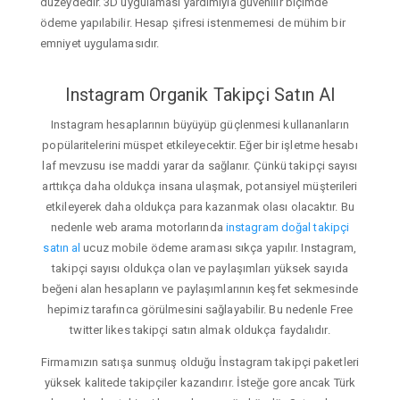
düzeydedir. 3D uygulaması yardımıyla güvenilir biçimde
ödeme yapılabilir. Hesap şifresi istenmemesi de mühim bir
emniyet uygulamasıdır.
Instagram Organik Takipçi Satın Al
Instagram hesaplarının büyüyüp güçlenmesi kullananların
popülaritelerini müspet etkileyecektir. Eğer bir işletme hesabı
laf mevzusu ise maddi yarar da sağlanır. Çünkü takipçi sayısı
arttıkça daha oldukça insana ulaşmak, potansiyel müşterileri
etkileyerek daha oldukça para kazanmak olası olacaktır. Bu
nedenle web arama motorlarında
instagram doğal takipçi
satın al
ucuz mobile ödeme araması sıkça yapılır. Instagram,
takipçi sayısı oldukça olan ve paylaşımları yüksek sayıda
beğeni alan hesapların ve paylaşımlarının keşfet sekmesinde
hepimiz tarafınca görülmesini sağlayabilir. Bu nedenle Free
twitter likes takipçi satın almak oldukça faydalıdır.
Firmamızın satışa sunmuş olduğu İnstagram takipçi paketleri
yüksek kalitede takipçiler kazandırır. İsteğe gore ancak Türk