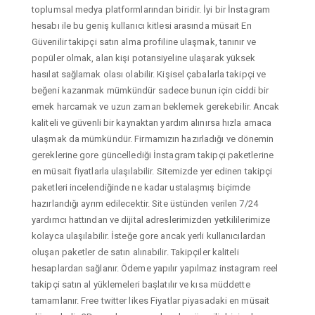
toplumsal medya platformlarından biridir. İyi bir İnstagram
hesabı ile bu geniş kullanıcı kitlesi arasında müsait En
Güvenilir takipçi satın alma profiline ulaşmak, tanınır ve
popüler olmak, alan kişi potansiyeline ulaşarak yüksek
hasılat sağlamak olası olabilir. Kişisel çabalarla takipçi ve
beğeni kazanmak mümkündür sadece bunun için ciddi bir
emek harcamak ve uzun zaman beklemek gerekebilir. Ancak
kaliteli ve güvenli bir kaynaktan yardım alınırsa hızla amaca
ulaşmak da mümkündür. Firmamızın hazırladığı ve dönemin
gereklerine gore güncellediği İnstagram takipçi paketlerine
en müsait fiyatlarla ulaşılabilir. Sitemizde yer edinen takipçi
paketleri incelendiğinde ne kadar ustalaşmış biçimde
hazırlandığı ayrım edilecektir. Site üstünden verilen 7/24
yardımcı hattından ve dijital adreslerimizden yetkililerimize
kolayca ulaşılabilir. İsteğe gore ancak yerli kullanıcılardan
oluşan paketler de satın alınabilir. Takipçiler kaliteli
hesaplardan sağlanır. Ödeme yapılır yapılmaz instagram reel
takipçi satın al yüklemeleri başlatılır ve kısa müddette
tamamlanır. Free twitter likes Fiyatlar piyasadaki en müsait