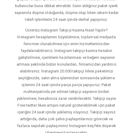
kullanıcılar buna dikkat etmelidir. Satın aldığınız paket içerik
sayısında düşme olduğunda, düşme olup biten rakam kadar
telafi işlemlerini 24 saat içinde derhal yapıyoruz.
Ücretsiz Instagram Takipçi Kasma Nasıl Yapılır?
İnstagram hesaplarının büyütülmesi, toplumsal medyada
fenomen olunabilmesi için emin hizmetlerimizden
faydalanabilirsiniz. İnstagram takipçi kasma hesabın
geliştirilmesi, içeriklerin hazırlanması ve beğeni sayısının
artması şeklinde bütün konulardan, firmamızdan yardımcı
alabilirsiniz. İnstagram 20.000 takipçi hilesi paketimizi
seçtiğinizde, satın alma işleminden sonrasında yükleme
işlemini 24 saat içinde parça parça yapıyoruz. Paket
muhteviyatında yer edinen takipçi sayısının birden
yüklenmesi, hesabınıza zarar verebilecektir. Takipçi sayısı
Free twitter likes artışını naturel gösterebilmek için paket
içeriğini 24 saat içinde yüklemiş oluyoruz. Takipçi sayınız
arttığında, daha çok şahıs paylaşımlarınızı görecek ve
fazlaca sayıdaki paylaşımınız İnstagram keşfete düşerek
izlenmeye başlanacaktır.