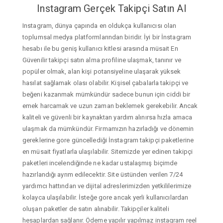
Instagram Gerçek Takipçi Satın Al
Instagram, dünya çapında en oldukça kullanıcısı olan
toplumsal medya platformlarından biridir. İyi bir İnstagram
hesabı ile bu geniş kullanıcı kitlesi arasında müsait En
Güvenilir takipçi satın alma profiline ulaşmak, tanınır ve
popüler olmak, alan kişi potansiyeline ulaşarak yüksek
hasılat sağlamak olası olabilir. Kişisel çabalarla takipçi ve
beğeni kazanmak mümkündür sadece bunun için ciddi bir
emek harcamak ve uzun zaman beklemek gerekebilir. Ancak
kaliteli ve güvenli bir kaynaktan yardım alınırsa hızla amaca
ulaşmak da mümkündür. Firmamızın hazırladığı ve dönemin
gereklerine gore güncellediği İnstagram takipçi paketlerine
en müsait fiyatlarla ulaşılabilir. Sitemizde yer edinen takipçi
paketleri incelendiğinde ne kadar ustalaşmış biçimde
hazırlandığı ayrım edilecektir. Site üstünden verilen 7/24
yardımcı hattından ve dijital adreslerimizden yetkililerimize
kolayca ulaşılabilir. İsteğe gore ancak yerli kullanıcılardan
oluşan paketler de satın alınabilir. Takipçiler kaliteli
hesaplardan sağlanır. Ödeme yapılır yapılmaz instagram reel