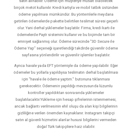
satın alınabilir. Ödeme için müşteriye müsait olabilecek
birçok metot kullanılır. Kredi kartıyla ve mobil tatbik üstünden
ödeme yapılması mümkündür. Bu yöntemlerle meydana
getirilen ödemelerde pakette belirtilen teslimat süresi geçerli
olur. Yani derhal yüklemeler başlatılır. Firma, kredi kartı ile
ödemelerde Paytr sistemini kullanır ve bu biçimde tam bir
emniyet sağlanmış olur. Ödeme sürecinde "3D Secure ile
Ödeme Yap" seçeneği işaretlendiği takdirde güvenilir ödeme
sayfasına yönlendirilir ve güvenilir işlemler başlatılır.
Ayrıca havale yada EFT yöntemiyle da ödeme yapılabilir. Eğer
ödemeler bu yollarla yapıldıysa teslimatın derhal başlatılması
için "havale ile ödeme yaptım." butonuna tıklanması
gerekecektir. Ödemenin yapıldığı mevzusunda lüzumlu
kontroller yapıldıktan sonrasında yüklemeler
başlatılacaktır.Yükleme için hesap şifrelerinin istenmemesi,
ancak bağlantı verilmesinin ehil oluşu da alan kişi bilgilerinin
gizliliğine verilen önemden kaynaklanır. Instagram takipçi
satın al güvenli hizmetini alanlar hususi bilgilerini vermeden
doğal Türk takipçilere haiz olabilir.