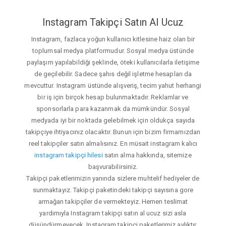
Instagram Takipçi Satın Al Ucuz
Instagram, fazlaca yoğun kullanıcı kitlesine haiz olan bir
toplumsal medya platformudur. Sosyal medya üstünde
paylaşım yapılabildiği şeklinde, öteki kullanıcılarla iletişime
de geçilebilir. Sadece şahıs değil işletme hesapları da
mevcuttur. Instagram üstünde alışveriş, tecim yahut herhangi
bir iş için birçok hesap bulunmaktadır. Reklamlar ve
sponsorlarla para kazanmak da mümkündür. Sosyal
medyada iyi bir noktada gelebilmek için oldukça sayıda
takipçiye ihtiyacınız olacaktır. Bunun için bizim firmamızdan
reel takipçiler satın almalısınız. En müsait instagram kalıcı
instagram takipçi hilesi
satın alma hakkında, sitemize
başvurabilirsiniz.
Takipçi paketlerimizin yanında sizlere muhtelif hediyeler de
sunmaktayız. Takipçi paketindeki takipçi sayısına gore
armağan takipçiler de vermekteyiz. Hemen teslimat
yardımıyla Instagram takipçi satın al ucuz sizi asla
düşündürmeyecek. Instagram takipçi paketlerimiz aylıktır.