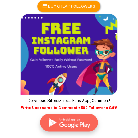
BUY CHEAP FOLLOWERS
Download Şifresiz İnsta Fans App, Comment!
Write Username to Comment +500 Followers Gift!