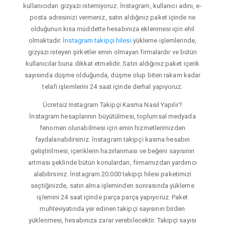
kullanıcıdan gizyazı istemiyoruz. İnstagram, kullanıcı adını, e-
posta adresinizi vermeniz, satın aldığınız paket içinde ne
olduğunun kısa müddette hesabınıza eklenmesi için ehil
olmaktadır.
İnstagram takipçi hilesi
yükleme işlemlerinde,
gizyazı isteyen şirketler emin olmayan firmalardır ve bütün
kullanıcılar buna dikkat etmelidir. Satın aldığınız paket içerik
sayısında düşme olduğunda, düşme olup biten rakam kadar
telafi işlemlerini 24 saat içinde derhal yapıyoruz.
Ücretsiz Instagram Takipçi Kasma Nasıl Yapılır?
İnstagram hesaplarının büyütülmesi, toplumsal medyada
fenomen olunabilmesi için emin hizmetlerimizden
faydalanabilirsiniz. İnstagram takipçi kasma hesabın
geliştirilmesi, içeriklerin hazırlanması ve beğeni sayısının
artması şeklinde bütün konulardan, firmamızdan yardımcı
alabilirsiniz. İnstagram 20.000 takipçi hilesi paketimizi
seçtiğinizde, satın alma işleminden sonrasında yükleme
işlemini 24 saat içinde parça parça yapıyoruz. Paket
muhteviyatında yer edinen takipçi sayısının birden
yüklenmesi, hesabınıza zarar verebilecektir. Takipçi sayısı