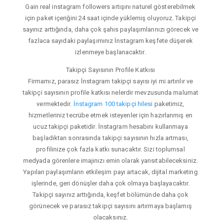
Gain real instagram followers artışını naturel gösterebilmek
için paket içeriğini 24 saat içinde yüklemiş oluyoruz. Takipçi
sayınız arttığında, daha çok şahıs paylaşımlarınızı görecek ve
fazlaca sayıdaki paylaşımınız İnstagram keşfete düşerek
izlenmeye başlanacaktır.
Takipçi Sayısının Profile Katkısı
Firmamız, parasız İnstagram takipçi sayısı iyi mi artırılır ve
takipçi sayısının profile katkısı nelerdir mevzusunda malumat
vermektedir.
İnstagram 100 takipçi hilesi
paketimiz,
hizmetleriniz tecrübe etmek isteyenler için hazırlanmış en
ucuz takipçi paketidir. İnstagram hesabını kullanmaya
başladıktan sonrasında takipçi sayısının hızla artması,
profilinize çok fazla katkı sunacaktır. Sizi toplumsal
medyada görenlere imajınızı emin olarak yansıtabileceksiniz.
Yapılan paylaşımların etkileşim payı artacak, dijital marketing
işlerinde, geri dönüşler daha çok olmaya başlayacaktır.
Takipçi sayınız arttığında, keşfet bölümünde daha çok
görünecek ve parasız takipçi sayısını artırmaya başlamış
olacaksınız.