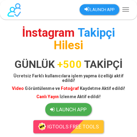
LAUNCH APP
Toggl
naviga
İnstagram
Takipçi
Hilesi
GÜNLÜK
+500
TAKİPÇİ
Ücretsiz Farklı kullanıcılara işlem yapma özelliği aktif
edildi!
Video
Görüntülenme ve
Fotoğraf
Kaydetme Aktif edildi!
Canlı Yayın
İzlenme Aktif edildi!
LAUNCH APP
IGTOOLS FREE TOOLS