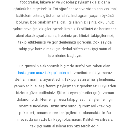
fotoğraflar, hikayeler ve videolar paylaşmak sizi daha
görünür hale getirebilir. Fotoğraflarınızın ve videolarınızın imaj
kalitelerine itina göstermelisiniz. Instagram yaşam öyküsü
bölümü boş bırakılmamalıdır. İlgi alanınız, işiniz, okulunuz
yahut sevdiğiniz kişileri yazabilirsiniz. Profilinizi de her insana
aleni olarak ayarlarsanız, hepimiz profilinizi, takipçilerinizi,
takip ettiklerinizi ve gönderilerinizi görebilir. Çok sayıda
takipçiye haiz olmak için derhal şifresiz takipçi satın al
işlemlerine başlayın.
En güvenli ve ekonomik biçimde insfollow Paketi olan
instagram ucuz takipçi satın al
hizmetinden istiyorsanız
derhal firmamızı ziyaret edin. Takipçi satın alma işlemleriniz
yaparken hususi şifrenizi paylaşmanız gerekmez. Bu yüzden
bizlere güvenebilirsiniz. Şifre isteyen şirketler çoğu zaman
dolandırıcıdır. Hemen şifresiz takipçi satın al işlemleri için
sitemizi inceleyin. Bizim size sunduğumuz aylık takipçi
paketleri, tamamen reel takipçilerden oluşmaktadır. Bu
mevzuda içinizde bir kaygı oluşmasın. Kaliteli ve şifresiz
takipçi satın al işlemi için bizi tercih edin.