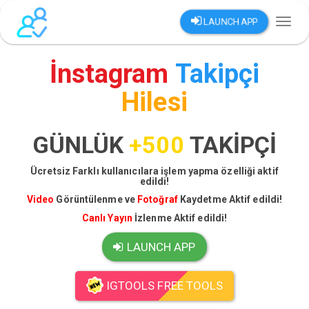
LAUNCH APP
Toggl
naviga
İnstagram
Takipçi
Hilesi
GÜNLÜK
+500
TAKİPÇİ
Ücretsiz Farklı kullanıcılara işlem yapma özelliği aktif
edildi!
Video
Görüntülenme ve
Fotoğraf
Kaydetme Aktif edildi!
Canlı Yayın
İzlenme Aktif edildi!
LAUNCH APP
IGTOOLS FREE TOOLS