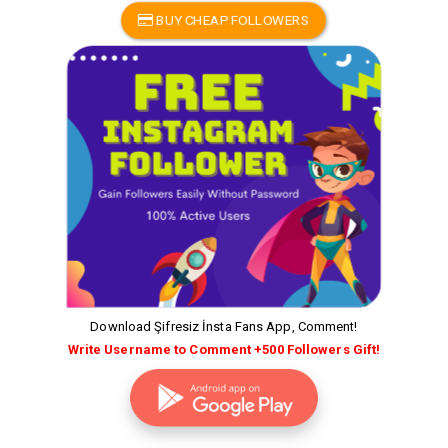
BUY CHEAP FOLLOWERS
Download Şifresiz İnsta Fans App, Comment!
Write Username to Comment +500 Followers Gift!