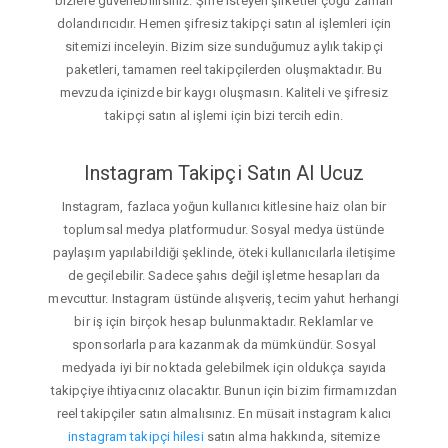
bizlere güvenebilirsiniz. Şifre isteyen şirketler çoğu zaman
dolandırıcıdır. Hemen şifresiz takipçi satın al işlemleri için
sitemizi inceleyin. Bizim size sunduğumuz aylık takipçi
paketleri, tamamen reel takipçilerden oluşmaktadır. Bu
mevzuda içinizde bir kaygı oluşmasın. Kaliteli ve şifresiz
takipçi satın al işlemi için bizi tercih edin.
Instagram Takipçi Satın Al Ucuz
Instagram, fazlaca yoğun kullanıcı kitlesine haiz olan bir
toplumsal medya platformudur. Sosyal medya üstünde
paylaşım yapılabildiği şeklinde, öteki kullanıcılarla iletişime
de geçilebilir. Sadece şahıs değil işletme hesapları da
mevcuttur. Instagram üstünde alışveriş, tecim yahut herhangi
bir iş için birçok hesap bulunmaktadır. Reklamlar ve
sponsorlarla para kazanmak da mümkündür. Sosyal
medyada iyi bir noktada gelebilmek için oldukça sayıda
takipçiye ihtiyacınız olacaktır. Bunun için bizim firmamızdan
reel takipçiler satın almalısınız. En müsait instagram kalıcı
instagram takipçi hilesi
satın alma hakkında, sitemize