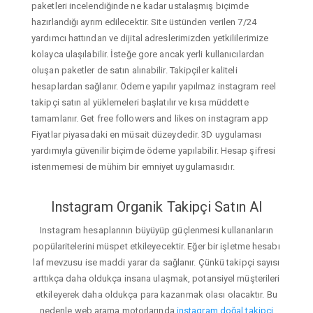
paketleri incelendiğinde ne kadar ustalaşmış biçimde
hazırlandığı ayrım edilecektir. Site üstünden verilen 7/24
yardımcı hattından ve dijital adreslerimizden yetkililerimize
kolayca ulaşılabilir. İsteğe gore ancak yerli kullanıcılardan
oluşan paketler de satın alınabilir. Takipçiler kaliteli
hesaplardan sağlanır. Ödeme yapılır yapılmaz instagram reel
takipçi satın al yüklemeleri başlatılır ve kısa müddette
tamamlanır. Get free followers and likes on instagram app
Fiyatlar piyasadaki en müsait düzeydedir. 3D uygulaması
yardımıyla güvenilir biçimde ödeme yapılabilir. Hesap şifresi
istenmemesi de mühim bir emniyet uygulamasıdır.
Instagram Organik Takipçi Satın Al
Instagram hesaplarının büyüyüp güçlenmesi kullananların
popülaritelerini müspet etkileyecektir. Eğer bir işletme hesabı
laf mevzusu ise maddi yarar da sağlanır. Çünkü takipçi sayısı
arttıkça daha oldukça insana ulaşmak, potansiyel müşterileri
etkileyerek daha oldukça para kazanmak olası olacaktır. Bu
nedenle web arama motorlarında
instagram doğal takipçi