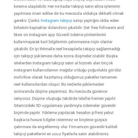
kesime ulaşılabilir. Her ne kadar takipçi satın alma işleminin
yapılması öneri edilse de bu mevzuda oldukça dikkatli olmak
gerekir. Çünkü
İnstagram takipçi
satışı yaptığını iddia eden
birtakım kaynaklar dolandırıcı çıkabilir. Get free followers and
likes on instagram app Güvenli ödeme yöntemlerini
kullanmayarak kart bilgilerinin çalınmasına niçin olanlar
çıkabilir. En iyi ihtimalle reel hesaplarla takipçi sağlanmadığı
için takipçi yüklemesi daha sonra düşmeler olabilir. Başka
sitelerden Instagram takipçi satın al hizmeti alan birçok
instagram kullanıcılarının mağdur olduğu çoğunlukla görülür.
insfollow olarak hazırlamış olduğumuz paketler tamamen
reel kullanıcılardan oluşur. Bu nedenle yüklemeden
sonrasında düşme yaşanmaz. Bu mevzuda güvence
veriyoruz. Düşme oluştuğu takdirde telafisi hemen yapılır.
Sitemizdeki 3D uygulaması yardımıyla ödemeler güvenilir
biçimde yapılır. Yükleme yapılacak hesabın şifresi yahut
başkaca hususi bilgiler istenmez ve böylece gizyazı
çalınması da engellenmiş olur. Firmamızın güvenilir kaliteli
takipçi paketlerini en ucuz fiyatlarla satın alabilirsiniz.