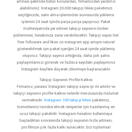
artması şeklinde bütün konulardan, firmamızdan yardımcı
alabilirsiniz. İnstagram 20.000 takipçi hilesi paketimizi
seçtiğinizde, satın alma işleminden sonrasında yükleme
işlemini 24 saat içinde parça parça yapıyoruz. Paket
muhteviyatında yer edinen takipçi sayısının birden
yüklenmesi, hesabınıza zarar verebilecektir. Takipçi sayısı Get
free followers and likes on instagram app artışını naturel
gösterebilmek için paket içeriğini 24 saat içinde yüklemiş
oluyoruz. Takipçi sayınız arttığında, daha çok şahıs
paylaşımlarınızı görecek ve fazlaca sayıdaki paylaşımınız
İnstagram keşfete düşerek izlenmeye başlanacaktır.
Takipçi Sayısının Profile Katkısı
Firmamız, parasız İnstagram takipçi sayısı iyi mi artırılır ve
takipçi sayısının profile katkısı nelerdir mevzusunda malumat
vermektedir.
İnstagram 100 takipçi hilesi
paketimiz,
hizmetleriniz tecrübe etmek isteyenler için hazırlanmış en
ucuz takipçi paketidir. İnstagram hesabını kullanmaya
başladıktan sonrasında takipçi sayısının hızla artması,
profilinize çok fazla katkı sunacaktır. Sizi toplumsal