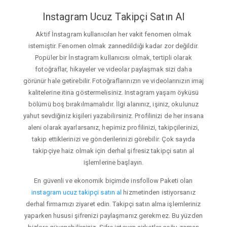
Instagram Ucuz Takipçi Satın Al
Aktif İnstagram kullanıcıları her vakit fenomen olmak
istemiştir. Fenomen olmak zannedildiği kadar zor değildir.
Popüler bir İnstagram kullanıcısı olmak, tertipli olarak
fotoğraflar, hikayeler ve videolar paylaşmak sizi daha
görünür hale getirebilir. Fotoğraflarınızın ve videolarınızın imaj
kalitelerine itina göstermelisiniz. Instagram yaşam öyküsü
bölümü boş bırakılmamalıdır. İlgi alanınız, işiniz, okulunuz
yahut sevdiğiniz kişileri yazabilirsiniz. Profilinizi de her insana
aleni olarak ayarlarsanız, hepimiz profilinizi, takipçilerinizi,
takip ettiklerinizi ve gönderilerinizi görebilir. Çok sayıda
takipçiye haiz olmak için derhal şifresiz takipçi satın al
işlemlerine başlayın.
En güvenli ve ekonomik biçimde insfollow Paketi olan
instagram ucuz takipçi satın al
hizmetinden istiyorsanız
derhal firmamızı ziyaret edin. Takipçi satın alma işlemleriniz
yaparken hususi şifrenizi paylaşmanız gerekmez. Bu yüzden