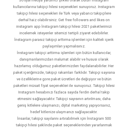
Sosyal medya yardımcı şirketi olarak bütün İnstagram
kullanıcılarına takipçi hilesi seçenekleri sunuyoruz. Instagram
takipçi hilesi seçenekleri ile Türk veya yabancı takipçilere
derhal haiz olabilirsiniz. Get free followers and likes on
instagram app İnstagram takipçi hilesi 2021 paketlerimizi
incelemek isteyenler sitemizi tertipli ziyaret edebilirler.
İnstagram parasız takipçi arttırma işlemleri için kaliteli içerik
paylaşımları yapmalısınız.
İnstagram takipçi arttirma işlemleri için bütün kullanıcılar,
danışmanlarımızdan malumat alabilir ve hususi olarak
hazırlamış olduğumuz paketlerimizden faydalanabilirler. Her
paket içeriğimizde, takipçi rakamları farklıdır. Takipçi sayısına
ve özelliklerine gore paket ücretleri de değişiyor ve bütün
paketleri müsait fiyat seçenekleri ile sunuyoruz. Takipçi hilesi
Instagram hesabınızı fazlaca sayıda ferdin derhal takip
etmesini sağlayacaktır. Takipçi sayısının artırılması, daha
geniş kitlelere ulaşmanızı, dijital marketing yapıyorsanız,
hedef kitlenize ulaşmanızı sağlayacaktır.
İnsanlar, takipçi sayılarını artırabilmek için İnstagram 500
takipçi hilesi şeklinde paket seçeneklerinden yararlanmak