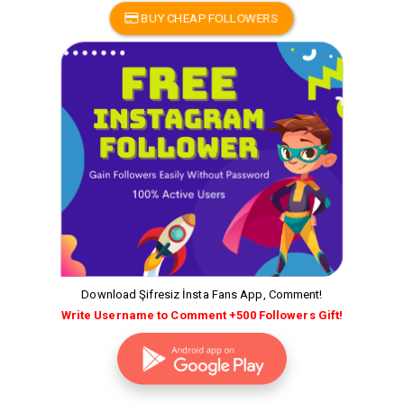
BUY CHEAP FOLLOWERS
Download Şifresiz İnsta Fans App, Comment!
Write Username to Comment +500 Followers Gift!