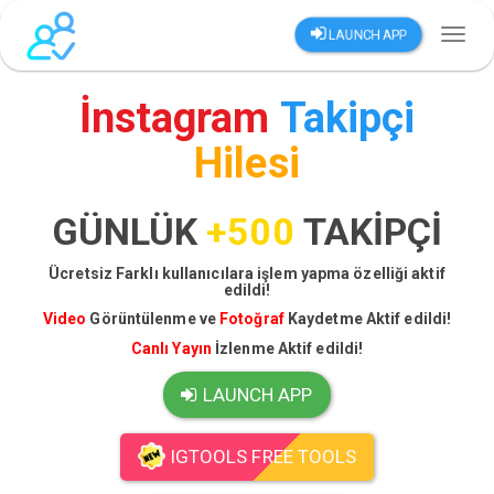
LAUNCH APP
Toggl
naviga
İnstagram
Takipçi
Hilesi
GÜNLÜK
+500
TAKİPÇİ
Ücretsiz Farklı kullanıcılara işlem yapma özelliği aktif
edildi!
Video
Görüntülenme ve
Fotoğraf
Kaydetme Aktif edildi!
Canlı Yayın
İzlenme Aktif edildi!
LAUNCH APP
IGTOOLS FREE TOOLS