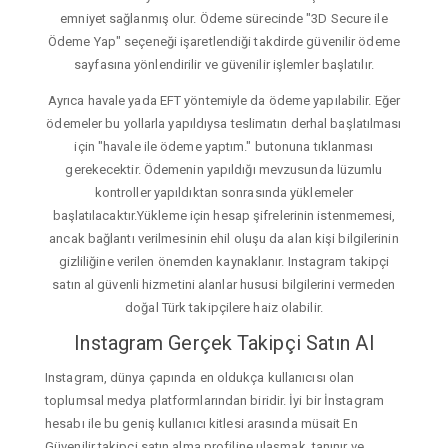
emniyet sağlanmış olur. Ödeme sürecinde "3D Secure ile
Ödeme Yap" seçeneği işaretlendiği takdirde güvenilir ödeme
sayfasına yönlendirilir ve güvenilir işlemler başlatılır.
Ayrıca havale yada EFT yöntemiyle da ödeme yapılabilir. Eğer
ödemeler bu yollarla yapıldıysa teslimatın derhal başlatılması
için "havale ile ödeme yaptım." butonuna tıklanması
gerekecektir. Ödemenin yapıldığı mevzusunda lüzumlu
kontroller yapıldıktan sonrasında yüklemeler
başlatılacaktır.Yükleme için hesap şifrelerinin istenmemesi,
ancak bağlantı verilmesinin ehil oluşu da alan kişi bilgilerinin
gizliliğine verilen önemden kaynaklanır. Instagram takipçi
satın al güvenli hizmetini alanlar hususi bilgilerini vermeden
doğal Türk takipçilere haiz olabilir.
Instagram Gerçek Takipçi Satın Al
Instagram, dünya çapında en oldukça kullanıcısı olan
toplumsal medya platformlarından biridir. İyi bir İnstagram
hesabı ile bu geniş kullanıcı kitlesi arasında müsait En
Güvenilir takipçi satın alma profiline ulaşmak, tanınır ve