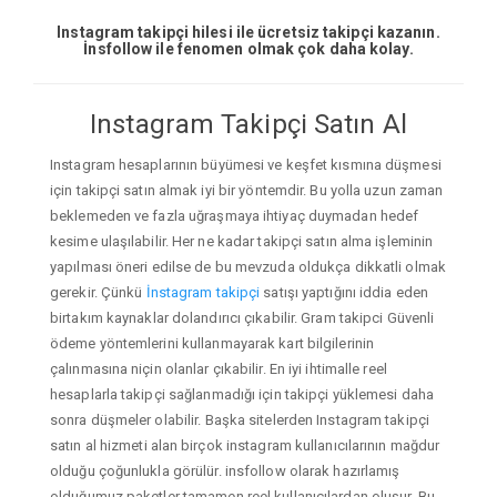
Instagram takipçi hilesi ile ücretsiz takipçi kazanın.
İnsfollow ile fenomen olmak çok daha kolay.
Instagram Takipçi Satın Al
Instagram hesaplarının büyümesi ve keşfet kısmına düşmesi
için takipçi satın almak iyi bir yöntemdir. Bu yolla uzun zaman
beklemeden ve fazla uğraşmaya ihtiyaç duymadan hedef
kesime ulaşılabilir. Her ne kadar takipçi satın alma işleminin
yapılması öneri edilse de bu mevzuda oldukça dikkatli olmak
gerekir. Çünkü
İnstagram takipçi
satışı yaptığını iddia eden
birtakım kaynaklar dolandırıcı çıkabilir. Gram takipci Güvenli
ödeme yöntemlerini kullanmayarak kart bilgilerinin
çalınmasına niçin olanlar çıkabilir. En iyi ihtimalle reel
hesaplarla takipçi sağlanmadığı için takipçi yüklemesi daha
sonra düşmeler olabilir. Başka sitelerden Instagram takipçi
satın al hizmeti alan birçok instagram kullanıcılarının mağdur
olduğu çoğunlukla görülür. insfollow olarak hazırlamış
olduğumuz paketler tamamen reel kullanıcılardan oluşur. Bu