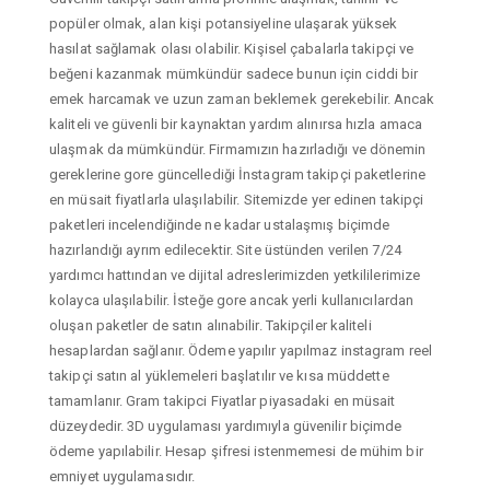
popüler olmak, alan kişi potansiyeline ulaşarak yüksek
hasılat sağlamak olası olabilir. Kişisel çabalarla takipçi ve
beğeni kazanmak mümkündür sadece bunun için ciddi bir
emek harcamak ve uzun zaman beklemek gerekebilir. Ancak
kaliteli ve güvenli bir kaynaktan yardım alınırsa hızla amaca
ulaşmak da mümkündür. Firmamızın hazırladığı ve dönemin
gereklerine gore güncellediği İnstagram takipçi paketlerine
en müsait fiyatlarla ulaşılabilir. Sitemizde yer edinen takipçi
paketleri incelendiğinde ne kadar ustalaşmış biçimde
hazırlandığı ayrım edilecektir. Site üstünden verilen 7/24
yardımcı hattından ve dijital adreslerimizden yetkililerimize
kolayca ulaşılabilir. İsteğe gore ancak yerli kullanıcılardan
oluşan paketler de satın alınabilir. Takipçiler kaliteli
hesaplardan sağlanır. Ödeme yapılır yapılmaz instagram reel
takipçi satın al yüklemeleri başlatılır ve kısa müddette
tamamlanır. Gram takipci Fiyatlar piyasadaki en müsait
düzeydedir. 3D uygulaması yardımıyla güvenilir biçimde
ödeme yapılabilir. Hesap şifresi istenmemesi de mühim bir
emniyet uygulamasıdır.