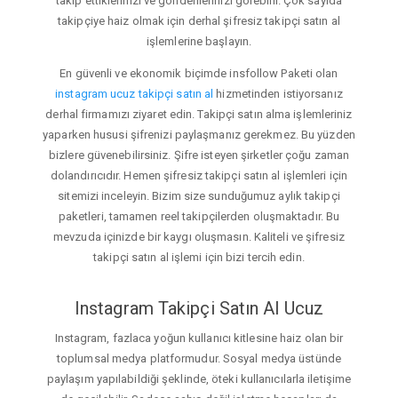
takip ettiklerinizi ve gönderilerinizi görebilir. Çok sayıda
takipçiye haiz olmak için derhal şifresiz takipçi satın al
işlemlerine başlayın.
En güvenli ve ekonomik biçimde insfollow Paketi olan
instagram ucuz takipçi satın al
hizmetinden istiyorsanız
derhal firmamızı ziyaret edin. Takipçi satın alma işlemleriniz
yaparken hususi şifrenizi paylaşmanız gerekmez. Bu yüzden
bizlere güvenebilirsiniz. Şifre isteyen şirketler çoğu zaman
dolandırıcıdır. Hemen şifresiz takipçi satın al işlemleri için
sitemizi inceleyin. Bizim size sunduğumuz aylık takipçi
paketleri, tamamen reel takipçilerden oluşmaktadır. Bu
mevzuda içinizde bir kaygı oluşmasın. Kaliteli ve şifresiz
takipçi satın al işlemi için bizi tercih edin.
Instagram Takipçi Satın Al Ucuz
Instagram, fazlaca yoğun kullanıcı kitlesine haiz olan bir
toplumsal medya platformudur. Sosyal medya üstünde
paylaşım yapılabildiği şeklinde, öteki kullanıcılarla iletişime