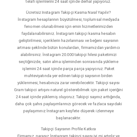
telafi işlemlerini 24 saat içinde derhal yapıyoruz.
Ücretsiz Instagram Takipçi Kasma Nasıl Yapılır?
İnstagram hesaplarının büyütülmesi, toplumsal medyada
fenomen olunabilmesi için emin hizmetlerimizden
faydalanabilirsiniz. İnstagram takipçi kasma hesabın
geliştirilmesi, içeriklerin hazırlanması ve beğeni sayısının
artması şeklinde bütün konulardan, firmamızdan yardımcı
alabilirsiniz. İnstagram 20.000 takipçi hilesi paketimizi
seçtiğinizde, satın alma işleminden sonrasında yükleme
işlemini 24 saat içinde parça parça yapıyoruz. Paket
muhteviyatında yer edinen takipçi sayısının birden
yüklenmesi, hesabınıza zarar verebilecektir. Takipçi sayısı
Gram takipci artışını naturel gösterebilmek için paket içeriğini
24 saat içinde yüklemiş oluyoruz. Takipçi sayınız arttığında,
daha çok şahıs paylaşımlarınızı görecek ve fazlaca sayıdaki
paylaşımınız İnstagram keşfete düşerek izlenmeye
başlanacaktır.
Takipçi Sayısının Profile Katkısı
Firmamız, parasız İnstagram takipçi sayısı iyi mi artırılır ve