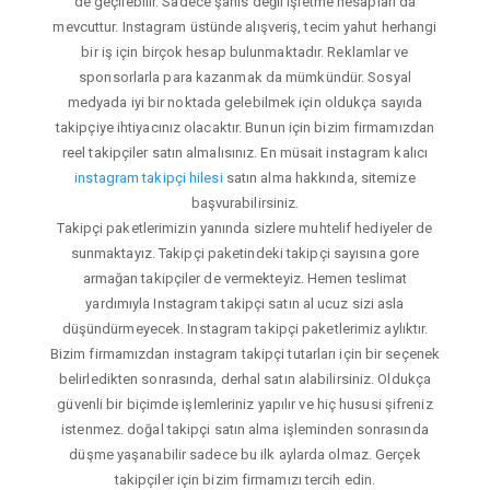
de geçilebilir. Sadece şahıs değil işletme hesapları da
mevcuttur. Instagram üstünde alışveriş, tecim yahut herhangi
bir iş için birçok hesap bulunmaktadır. Reklamlar ve
sponsorlarla para kazanmak da mümkündür. Sosyal
medyada iyi bir noktada gelebilmek için oldukça sayıda
takipçiye ihtiyacınız olacaktır. Bunun için bizim firmamızdan
reel takipçiler satın almalısınız. En müsait instagram kalıcı
instagram takipçi hilesi
satın alma hakkında, sitemize
başvurabilirsiniz.
Takipçi paketlerimizin yanında sizlere muhtelif hediyeler de
sunmaktayız. Takipçi paketindeki takipçi sayısına gore
armağan takipçiler de vermekteyiz. Hemen teslimat
yardımıyla Instagram takipçi satın al ucuz sizi asla
düşündürmeyecek. Instagram takipçi paketlerimiz aylıktır.
Bizim firmamızdan instagram takipçi tutarları için bir seçenek
belirledikten sonrasında, derhal satın alabilirsiniz. Oldukça
güvenli bir biçimde işlemleriniz yapılır ve hiç hususi şifreniz
istenmez. doğal takipçi satın alma işleminden sonrasında
düşme yaşanabilir sadece bu ilk aylarda olmaz. Gerçek
takipçiler için bizim firmamızı tercih edin.