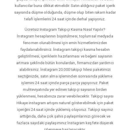
kullanıcılar buna dikkat etmelidir. Satın aldığınız paket içerik
sayısında düşme olduğunda, düşme olup biten rakam kadar
telafi işlemlerini 24 saat içinde derhal yapıyoruz.
Ücretsiz Instagram Takipçi Kasma Nasıl Yapılır?
İnstagram hesaplarının büyütülmesi, toplumsal medyada
fenomen olunabilmesi için emin hizmetlerimizden
faydalanabilirsiniz. İnstagram takipçi kasma hesabın
geliştirilmesi, içeriklerin hazırlanması ve beğeni sayısının
artması şeklinde bütün konulardan, firmamızdan yardımcı
alabilirsiniz. İnstagram 20.000 takipçi hilesi paketimizi
seçtiğinizde, satın alma işleminden sonrasında yükleme
işlemini 24 saat içinde parça parça yapıyoruz. Paket
muhteviyatında yer edinen takipçi sayısının birden
yüklenmesi, hesabınıza zarar verebilecektir. Takipçi sayısı
Hikaye instagram artışını naturel gösterebilmek için paket
içeriğini 24 saat içinde yüklemiş oluyoruz. Takipçi sayınız
arttığında, daha çok şahıs paylaşımlarınızı görecek ve
fazlaca sayıdaki paylaşımınız İnstagram keşfete düşerek
izlenmeye başlanacaktır.