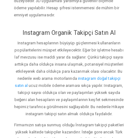
düzeydedir. 3D uygulaması yardımıyla güvenilir biçimde
ödeme yapılabilir. Hesap şifresi istenmemesi de mühim bir
emniyet uygulamasıdır.
Instagram Organik Takipçi Satın Al
Instagram hesaplarının büyüyüp güçlenmesi kullananların
popülaritelerini müspet etkileyecektir. Eğer bir işletme hesabı
laf mevzusu ise maddi yarar da sağlanır. Çünkü takipçi sayısı
arttıkça daha oldukça insana ulaşmak, potansiyel müşterileri
etkileyerek daha oldukça para kazanmak olası olacaktır. Bu
nedenle web arama motorlarında
instagram doğal takipçi
satın al
ucuz mobile ödeme araması sıkça yapılır. Instagram,
takipçi sayısı oldukça olan ve paylaşımları yüksek sayıda
beğeni alan hesapların ve paylaşımlarının keşfet sekmesinde
hepimiz tarafınca görülmesini sağlayabilir. Bu nedenle Hikaye
instagram takipçi satın almak oldukça faydalıdır.
Firmamızın satışa sunmuş olduğu İnstagram takipçi paketleri
yüksek kalitede takipçiler kazandırır. İsteğe gore ancak Türk