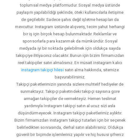
toplumsal medya platformudur. Sosyal medya üstünde
paylaşım yapılabildiği şeklinde, öteki kullanıcılarla iletişime
de geçilebilir. Sadece şahıs değil işletme hesapları da
mevcuttur. Instagram üstünde alışveriş, tecim yahut herhangi
bir iş için birçok hesap bulunmaktadır. Reklamlar ve
sponsorlarla para kazanmak da mümkündür. Sosyal
medyada iyi bir noktada gelebilmek için oldukça sayıda
takipçiye ihtiyacınız olacaktır. Bunun için bizim firmamızdan
reel takipçiler satın almalısınız. En müsait instagram kalıcı
instagram takipçi hilesi
satın alma hakkında, sitemize
başvurabilirsiniz.
Takipçi paketlerimizin yanında sizlere muhtelif hediyeler de
sunmaktayız. Takipçi paketindeki takipçi sayısına gore
armağan takipçiler de vermekteyiz. Hemen teslimat
yardımıyla Instagram takipçi satın al ucuz sizi asla
düşündürmeyecek. Instagram takipçi paketlerimiz aylıktır.
Bizim firmamızdan instagram takipçi tutarları için bir seçenek
belirledikten sonrasında, derhal satın alabilirsiniz. Oldukça
güvenli bir biçimde işlemleriniz yapılır ve hiç hususi şifreniz