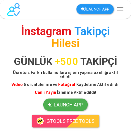
LAUNCH APP
Toggl
naviga
İnstagram
Takipçi
Hilesi
GÜNLÜK
+500
TAKİPÇİ
Ücretsiz Farklı kullanıcılara işlem yapma özelliği aktif
edildi!
Video
Görüntülenme ve
Fotoğraf
Kaydetme Aktif edildi!
Canlı Yayın
İzlenme Aktif edildi!
LAUNCH APP
IGTOOLS FREE TOOLS