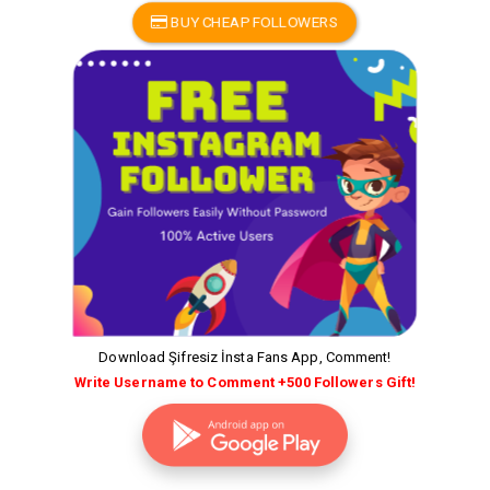
BUY CHEAP FOLLOWERS
Download Şifresiz İnsta Fans App, Comment!
Write Username to Comment +500 Followers Gift!