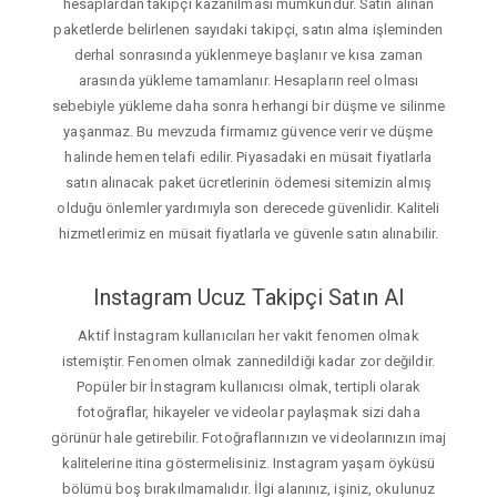
hesaplardan takipçi kazanılması mümkündür. Satın alınan
paketlerde belirlenen sayıdaki takipçi, satın alma işleminden
derhal sonrasında yüklenmeye başlanır ve kısa zaman
arasında yükleme tamamlanır. Hesapların reel olması
sebebiyle yükleme daha sonra herhangi bir düşme ve silinme
yaşanmaz. Bu mevzuda firmamız güvence verir ve düşme
halinde hemen telafi edilir. Piyasadaki en müsait fiyatlarla
satın alınacak paket ücretlerinin ödemesi sitemizin almış
olduğu önlemler yardımıyla son derecede güvenlidir. Kaliteli
hizmetlerimiz en müsait fiyatlarla ve güvenle satın alınabilir.
Instagram Ucuz Takipçi Satın Al
Aktif İnstagram kullanıcıları her vakit fenomen olmak
istemiştir. Fenomen olmak zannedildiği kadar zor değildir.
Popüler bir İnstagram kullanıcısı olmak, tertipli olarak
fotoğraflar, hikayeler ve videolar paylaşmak sizi daha
görünür hale getirebilir. Fotoğraflarınızın ve videolarınızın imaj
kalitelerine itina göstermelisiniz. Instagram yaşam öyküsü
bölümü boş bırakılmamalıdır. İlgi alanınız, işiniz, okulunuz