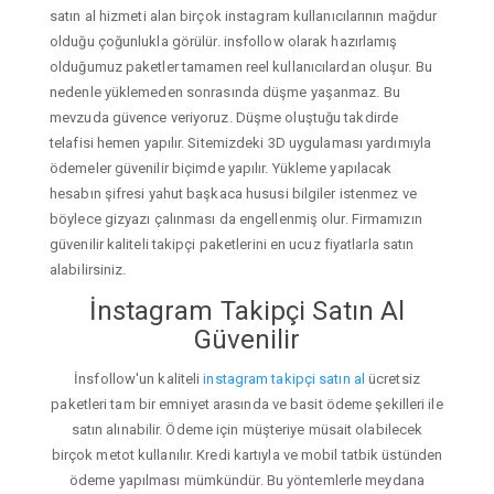
satın al hizmeti alan birçok instagram kullanıcılarının mağdur
olduğu çoğunlukla görülür. insfollow olarak hazırlamış
olduğumuz paketler tamamen reel kullanıcılardan oluşur. Bu
nedenle yüklemeden sonrasında düşme yaşanmaz. Bu
mevzuda güvence veriyoruz. Düşme oluştuğu takdirde
telafisi hemen yapılır. Sitemizdeki 3D uygulaması yardımıyla
ödemeler güvenilir biçimde yapılır. Yükleme yapılacak
hesabın şifresi yahut başkaca hususi bilgiler istenmez ve
böylece gizyazı çalınması da engellenmiş olur. Firmamızın
güvenilir kaliteli takipçi paketlerini en ucuz fiyatlarla satın
alabilirsiniz.
İnstagram Takipçi Satın Al
Güvenilir
İnsfollow'un kaliteli
instagram takipçi satın al
ücretsiz
paketleri tam bir emniyet arasında ve basit ödeme şekilleri ile
satın alınabilir. Ödeme için müşteriye müsait olabilecek
birçok metot kullanılır. Kredi kartıyla ve mobil tatbik üstünden
ödeme yapılması mümkündür. Bu yöntemlerle meydana