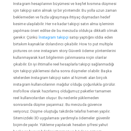
Instagram hesaplarının büyümesi ve keşfet kısmına düşmesi
için takipçi satın almak iyi bir yöntemdir. Bu yolla uzun zaman
beklemeden ve fazla uğraşmaya ihtiyaç duymadan hedef
kesime ulaşılabilir. Her ne kadar takipçi satın alma işleminin
yapılması öneri edilse de bu mevzuda oldukça dikkatli olmak
gerekir. Çünkü
İnstagram takipçi
satışı yaptığını iddia eden
birtakım kaynaklar dolandırıcı çıkabilir. How to put multiple
pictures on one instagram story Güvenli ödeme yöntemlerini
kullanmayarak kart bilgilerinin çalınmasına niçin olanlar
çıkabilir. En iyi ihtimalle reel hesaplarla takipçi sağlanmadığı
için takipçi yüklemesi daha sonra düşmeler olabilir. Başka
sitelerden Instagram takipçi satın al hizmeti alan birçok
instagram kullanıcılarının mağdur olduğu çoğunlukla görülür.
insfollow olarak hazırlamış olduğumuz paketler tamamen
reel kullanıcılardan oluşur. Bu nedenle yüklemeden
sonrasında düşme yaşanmaz. Bu mevzuda güvence
veriyoruz. Düşme oluştuğu takdirde telafisi hemen yapılır.
Sitemizdeki 3D uygulaması yardımıyla ödemeler güvenilir
biçimde yapılır. Yükleme yapılacak hesabın şifresi yahut