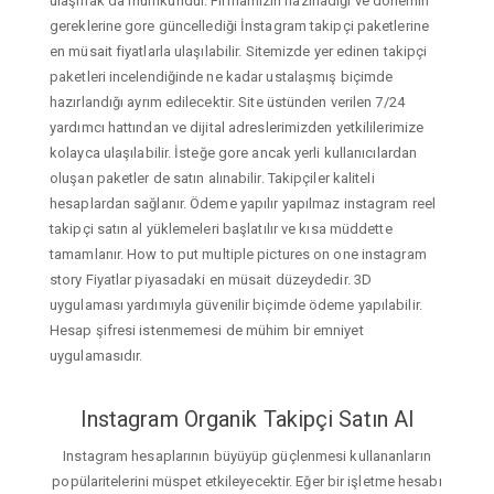
ulaşmak da mümkündür. Firmamızın hazırladığı ve dönemin
gereklerine gore güncellediği İnstagram takipçi paketlerine
en müsait fiyatlarla ulaşılabilir. Sitemizde yer edinen takipçi
paketleri incelendiğinde ne kadar ustalaşmış biçimde
hazırlandığı ayrım edilecektir. Site üstünden verilen 7/24
yardımcı hattından ve dijital adreslerimizden yetkililerimize
kolayca ulaşılabilir. İsteğe gore ancak yerli kullanıcılardan
oluşan paketler de satın alınabilir. Takipçiler kaliteli
hesaplardan sağlanır. Ödeme yapılır yapılmaz instagram reel
takipçi satın al yüklemeleri başlatılır ve kısa müddette
tamamlanır. How to put multiple pictures on one instagram
story Fiyatlar piyasadaki en müsait düzeydedir. 3D
uygulaması yardımıyla güvenilir biçimde ödeme yapılabilir.
Hesap şifresi istenmemesi de mühim bir emniyet
uygulamasıdır.
Instagram Organik Takipçi Satın Al
Instagram hesaplarının büyüyüp güçlenmesi kullananların
popülaritelerini müspet etkileyecektir. Eğer bir işletme hesabı