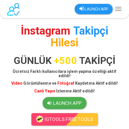
LAUNCH APP
Toggl
naviga
İnstagram
Takipçi
Hilesi
GÜNLÜK
+500
TAKİPÇİ
Ücretsiz Farklı kullanıcılara işlem yapma özelliği aktif
edildi!
Video
Görüntülenme ve
Fotoğraf
Kaydetme Aktif edildi!
Canlı Yayın
İzlenme Aktif edildi!
LAUNCH APP
IGTOOLS FREE TOOLS