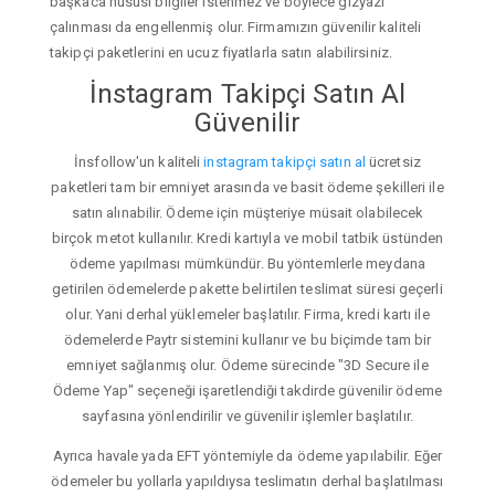
başkaca hususi bilgiler istenmez ve böylece gizyazı
çalınması da engellenmiş olur. Firmamızın güvenilir kaliteli
takipçi paketlerini en ucuz fiyatlarla satın alabilirsiniz.
İnstagram Takipçi Satın Al
Güvenilir
İnsfollow'un kaliteli
instagram takipçi satın al
ücretsiz
paketleri tam bir emniyet arasında ve basit ödeme şekilleri ile
satın alınabilir. Ödeme için müşteriye müsait olabilecek
birçok metot kullanılır. Kredi kartıyla ve mobil tatbik üstünden
ödeme yapılması mümkündür. Bu yöntemlerle meydana
getirilen ödemelerde pakette belirtilen teslimat süresi geçerli
olur. Yani derhal yüklemeler başlatılır. Firma, kredi kartı ile
ödemelerde Paytr sistemini kullanır ve bu biçimde tam bir
emniyet sağlanmış olur. Ödeme sürecinde "3D Secure ile
Ödeme Yap" seçeneği işaretlendiği takdirde güvenilir ödeme
sayfasına yönlendirilir ve güvenilir işlemler başlatılır.
Ayrıca havale yada EFT yöntemiyle da ödeme yapılabilir. Eğer
ödemeler bu yollarla yapıldıysa teslimatın derhal başlatılması