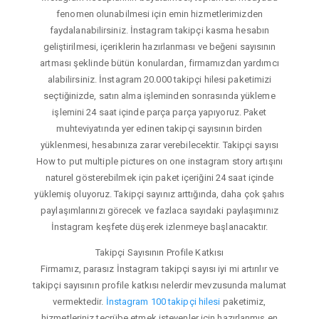
fenomen olunabilmesi için emin hizmetlerimizden
faydalanabilirsiniz. İnstagram takipçi kasma hesabın
geliştirilmesi, içeriklerin hazırlanması ve beğeni sayısının
artması şeklinde bütün konulardan, firmamızdan yardımcı
alabilirsiniz. İnstagram 20.000 takipçi hilesi paketimizi
seçtiğinizde, satın alma işleminden sonrasında yükleme
işlemini 24 saat içinde parça parça yapıyoruz. Paket
muhteviyatında yer edinen takipçi sayısının birden
yüklenmesi, hesabınıza zarar verebilecektir. Takipçi sayısı
How to put multiple pictures on one instagram story artışını
naturel gösterebilmek için paket içeriğini 24 saat içinde
yüklemiş oluyoruz. Takipçi sayınız arttığında, daha çok şahıs
paylaşımlarınızı görecek ve fazlaca sayıdaki paylaşımınız
İnstagram keşfete düşerek izlenmeye başlanacaktır.
Takipçi Sayısının Profile Katkısı
Firmamız, parasız İnstagram takipçi sayısı iyi mi artırılır ve
takipçi sayısının profile katkısı nelerdir mevzusunda malumat
vermektedir.
İnstagram 100 takipçi hilesi
paketimiz,
hizmetleriniz tecrübe etmek isteyenler için hazırlanmış en