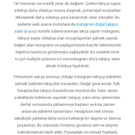
laf mevzusu ise maddi yarar da sağlanır. Çünkü takipçi sayısı
arttıkça daha oldukça insana ulaşmak, potansiyel müşterileri
etkileyerek daha oldukça para kazanmak olası olacaktır. Bu
nedenle web arama motorlarında
instagram doğal takipçi
satın al
ucuz mobile ödeme araması sıkça yapılır. Instagram,
takipçi sayısı oldukça olan ve paylaşımları yüksek sayıda
beğeni alan hesapların ve paylaşımlarının keşfet sekmesinde
hepimiz tarafınca görülmesini sağlayabilir. Bu nedenle How
to put multiple pictures on one instagram story takipçi satın
almak oldukça faydalıdır.
Firmamızın satışa sunmuş olduğu İnstagram takipçi paketleri
yüksek kalitede takipçiler kazandırır. İsteğe gore ancak Türk
hesaplardan takipçi kazanılması mümkündür. Satın alınan
paketlerde belirlenen sayıdaki takipçi, satın alma işleminden
derhal sonrasında yüklenmeye başlanır ve kısa zaman
arasında yükleme tamamlanır. Hesapların reel olması
sebebiyle yükleme daha sonra herhangi bir düşme ve silinme
yaşanmaz. Bu mevzuda firmamız güvence verir ve düşme
halinde hemen telafi edilir. Piyasadaki en müsait fiyatlarla