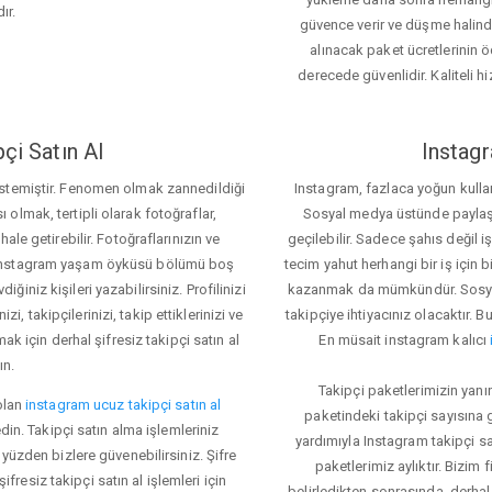
ır.
güvence verir ve düşme halinde 
alınacak paket ücretlerinin 
derecede güvenlidir. Kaliteli hi
çi Satın Al
Instagr
 istemiştir. Fenomen olmak zannedildiği
Instagram, fazlaca yoğun kulla
ı olmak, tertipli olarak fotoğraflar,
Sosyal medya üstünde paylaşım 
le getirebilir. Fotoğraflarınızın ve
geçilebilir. Sadece şahıs değil 
iz. Instagram yaşam öyküsü bölümü boş
tecim yahut herhangi bir iş için
iğiniz kişileri yazabilirsiniz. Profilinizi
kazanmak da mümkündür. Sosyal
i, takipçilerinizi, takip ettiklerinizi ve
takipçiye ihtiyacınız olacaktır. B
ak için derhal şifresiz takipçi satın al
En müsait instagram kalıcı
ın.
Takipçi paketlerimizin yanı
olan
instagram ucuz takipçi satın al
paketindeki takipçi sayısına
din. Takipçi satın alma işlemleriniz
yardımıyla Instagram takipçi s
üzden bizlere güvenebilirsiniz. Şifre
paketlerimiz aylıktır. Bizim
fresiz takipçi satın al işlemleri için
belirledikten sonrasında, derhal 