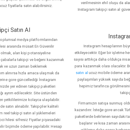
verilmesinin ehil oluşu da alan
cuz fiyatlarla satın alabilirsiniz.
Instagram takipçi satın al güve
pçi Satın Al
Instagra
 toplumsal medya platformlarından
Instagram hesaplarının büy
itlesi arasında müsait En Güvenilir
etkileyecektir. Eğer bir işletme 
 olmak, alan kişi potansiyeline
sayısı arttıkça daha oldukça insa
el çabalarla takipçi ve beğeni kazanmak
para kazanmak olası olacaktır.
mak ve uzun zaman beklemek
satın al
ucuz mobile ödeme aramas
rdım alınırsa hızla amaca ulaşmak da
paylaşımları yüksek sayıda beğ
rine gore güncellediği İnstagram
hepimiz tarafınca görülmesini s
temizde yer edinen takipçi paketleri
takipç
ı ayrım edilecektir. Site üstünden
 yetkililerimize kolayca ulaşılabilir.
Firmamızın satışa sunmuş olduğ
 satın alınabilir. Takipçiler kaliteli
kazandırır. İsteğe gore ancak Tü
 reel takipçi satın al yüklemeleri
paketlerde belirlenen sayıdaki t
ci hilesi sifresiz Fiyatlar piyasadaki
başlanır ve kısa zaman arasın
lir biçimde ödeme yapılabilir. Hesap
yükleme daha sonra herhang