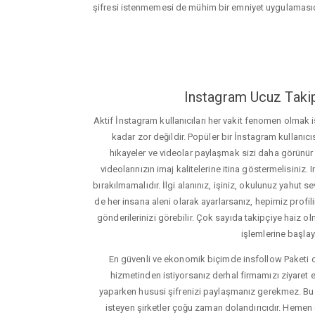
şifresi istenmemesi de mühim bir emniyet uygulamasıd
Instagram Ucuz Takip
Aktif İnstagram kullanıcıları her vakit fenomen olmak
kadar zor değildir. Popüler bir İnstagram kullanıcıs
hikayeler ve videolar paylaşmak sizi daha görünür ha
videolarınızın imaj kalitelerine itina göstermelisin
bırakılmamalıdır. İlgi alanınız, işiniz, okulunuz yahut sevd
de her insana aleni olarak ayarlarsanız, hepimiz profiliniz
gönderilerinizi görebilir. Çok sayıda takipçiye haiz olm
işlemlerine başlay
En güvenli ve ekonomik biçimde insfollow Paketi 
hizmetinden istiyorsanız derhal firmamızı ziyaret e
yaparken hususi şifrenizi paylaşmanız gerekmez. Bu y
isteyen şirketler çoğu zaman dolandırıcıdır. Hemen şi