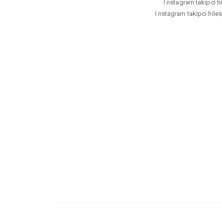
I nstagram takipci hi
I nstagram takipci hilesi