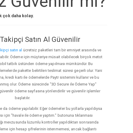
iz Güvenilir mi?
ak çok daha kolay.
Takipçi Satın Al Güvenilir
kipçi satın al
ücretsiz paketleri tam bir emniyet arasında ve
ınabilir. Ödeme için müşteriye müsait olabilecek birçok metot
ve mobil tatbik üstünden ödeme yapılması mümkündür. Bu
melerde pakette belirtilen teslimat süresi geçerli olur. Yani
ma, kredi kartı ile ödemelerde Paytr sistemini kullanır ve bu
anmış olur. Ödeme sürecinde "3D Secure ile Ödeme Yap"
güvenilir ödeme sayfasına yönlendirilir ve güvenilir işlemler
başlatılır.
e da ödeme yapılabilir. Eğer ödemeler bu yollarla yapıldıysa
ası için "havale ile ödeme yaptım." butonuna tıklanması
ığı mevzusunda lüzumlu kontroller yapıldıktan sonrasında
kleme için hesap şifrelerinin istenmemesi, ancak bağlantı