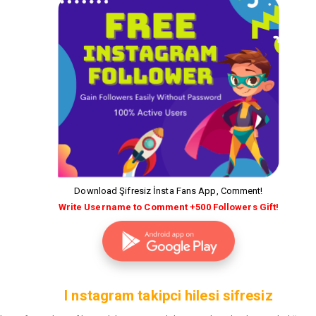
Download Şifresiz İnsta Fans App, Comment!
Write Username to Comment +500 Followers Gift!
I nstagram takipci hilesi sifresiz