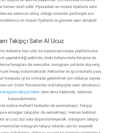
hemen telafi edilir. Piyasadaki en müsait fiyatlarla satın
ödemesi sitemizin almış olduğu önlemler yardımıyla son
zmetlerimiz en müsait fiyatlarla ve güvenle satın alınabilir.
am Takipçi Satın Al Ucuz
nıcı kitlesine haiz olan bir toplumsal medya platformudur.
yapılabildiği şeklinde, öteki kullanıcılarla iletişime de
işletme hesapları da mevcuttur. Instagram üstünde alışveriş,
 birçok hesap bulunmaktadır. Reklamlar ve sponsorlarla para
 medyada iyi bir noktada gelebilmek için oldukça sayıda
unun için bizim firmamızdan reel takipçiler satın almalısınız.
instagram takipçi hilesi
satın alma hakkında, sitemize
başvurabilirsiniz.
nda sizlere muhtelif hediyeler de sunmaktayız. Takipçi
 gore armağan takipçiler de vermekteyiz. Hemen teslimat
atın al ucuz sizi asla düşündürmeyecek. Instagram takipçi
 firmamızdan instagram takipçi tutarları için bir seçenek
satın alabilirsiniz. Oldukça güvenli bir biçimde işlemleriniz