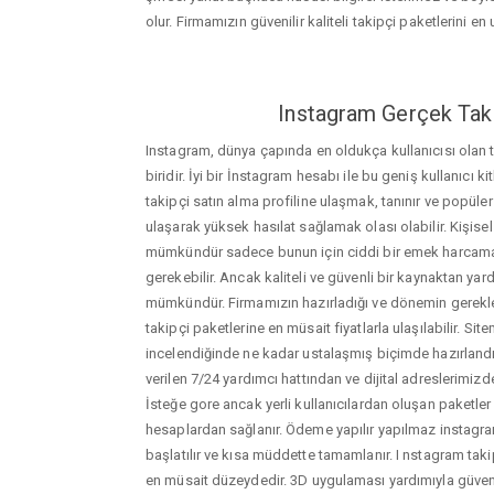
olur. Firmamızın güvenilir kaliteli takipçi paketlerini en u
Instagram Gerçek Taki
Instagram, dünya çapında en oldukça kullanıcısı olan
biridir. İyi bir İnstagram hesabı ile bu geniş kullanıcı k
takipçi satın alma profiline ulaşmak, tanınır ve popüler
ulaşarak yüksek hasılat sağlamak olası olabilir. Kişis
mümkündür sadece bunun için ciddi bir emek harca
gerekebilir. Ancak kaliteli ve güvenli bir kaynaktan ya
mümkündür. Firmamızın hazırladığı ve dönemin gerekle
takipçi paketlerine en müsait fiyatlarla ulaşılabilir. Si
incelendiğinde ne kadar ustalaşmış biçimde hazırlandığ
verilen 7/24 yardımcı hattından ve dijital adreslerimizden
İsteğe gore ancak yerli kullanıcılardan oluşan paketler de
hesaplardan sağlanır. Ödeme yapılır yapılmaz instagram
başlatılır ve kısa müddette tamamlanır. I nstagram takip
en müsait düzeydedir. 3D uygulaması yardımıyla güveni