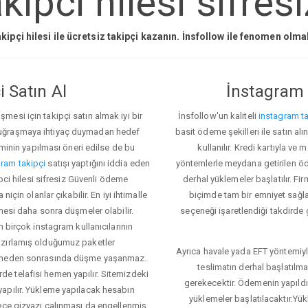
kipci hilesi sifres
kipçi hilesi ile ücretsiz takipçi kazanın. İnsfollow ile fenomen olm
 Satın Al
İnstagram 
esi için takipçi satın almak iyi bir
İnsfollow'un kaliteli
instagram ta
 uğraşmaya ihtiyaç duymadan hedef
basit ödeme şekilleri ile satın al
eminin yapılması öneri edilse de bu
kullanılır. Kredi kartıyla 
ram takipçi
satışı yaptığını iddia eden
yöntemlerle meydana getirilen öde
ipci hilesi sifresiz Güvenli ödeme
derhal yüklemeler başlatılır. Fir
için olanlar çıkabilir. En iyi ihtimalle
biçimde tam bir emniyet sağl
mesi daha sonra düşmeler olabilir.
seçeneği işaretlendiği takdirde 
n birçok instagram kullanıcılarının
azırlamış olduğumuz paketler
Ayrıca havale yada EFT yöntemiyl
klemeden sonrasında düşme yaşanmaz.
teslimatın derhal başlatılm
e telafisi hemen yapılır. Sitemizdeki
gerekecektir. Ödemenin yapıld
apılır. Yükleme yapılacak hesabın
yüklemeler başlatılacaktır.Yü
lece gizyazı çalınması da engellenmiş