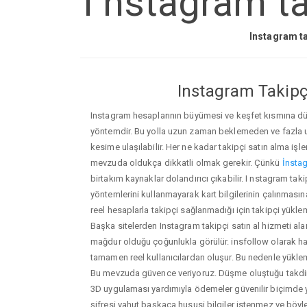
I nstagram ta
Instagram ta
Instagram Takipçi
Instagram hesaplarının büyümesi ve keşfet kısmına düşm
yöntemdir. Bu yolla uzun zaman beklemeden ve fazla
kesime ulaşılabilir. Her ne kadar takipçi satın alma işl
mevzuda oldukça dikkatli olmak gerekir. Çünkü
İnstag
birtakım kaynaklar dolandırıcı çıkabilir. I nstagram tak
yöntemlerini kullanmayarak kart bilgilerinin çalınmasına n
reel hesaplarla takipçi sağlanmadığı için takipçi yükle
Başka sitelerden Instagram takipçi satın al hizmeti ala
mağdur olduğu çoğunlukla görülür. insfollow olarak h
tamamen reel kullanıcılardan oluşur. Bu nedenle yü
Bu mevzuda güvence veriyoruz. Düşme oluştuğu takdird
3D uygulaması yardımıyla ödemeler güvenilir biçimde y
şifresi yahut başkaca hususi bilgiler istenmez ve böy