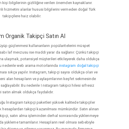
 kişi bilgilerinin gizliliğine verilen önemden kaynaklanır.
nli hizmetini alanlar hususi bilgilerini vermeden doğal Türk
takipçilere haiz olabilir.
m Organik Takipçi Satın Al
üyüp güçlenmesi kullananların popülaritelerini müspet
hesabı laf mevzusu ise maddi yarar da sağlanır. Çünkü takipçi
na ulaşmak, potansiyel müşterileri etkileyerek daha oldukça
 Bu nedenle web arama motorlarında
instagram doğal takipçi
ı sıkça yapılır. Instagram, takipçi sayısı oldukça olan ve
eni alan hesapların ve paylaşımlarının keşfet sekmesinde
ağlayabilir. Bu nedenle I nstagram takipci hilesi sifresiz
i satın almak oldukça faydalıdır.
u İnstagram takipçi paketleri yüksek kalitede takipçiler
rk hesaplardan takipçi kazanılması mümkündür. Satın alınan
akipçi, satın alma işleminden derhal sonrasında yüklenmeye
da yükleme tamamlanır. Hesapların reel olması sebebiyle
i bir düşme ve silinme yaşanmaz. Bu mevzuda firmamız