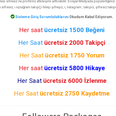
lesi sifresiz ile profiliniz etkileşimi arttırabilir. Sosyal Medyada popülerliğini
 sifresiz, ı nştağram takıpÇı hıleşı şıfreşız, i, nstagram , takipci, şifresiz taki
Sisteme Giriş Sorumluluklarını
Okudum Kabul Ediyorum.
Her saat
ücretsiz 1500 Beğeni
Her Saat
ücretsiz 2000 Takipçi
Her Saat
ücretsiz
1750 Yorum
Her saat
ücretsiz 5800 Hikaye
Her Saat
ücretsiz 6000 İzlenme
Her Saat
ücretsiz
2750 Kaydetme