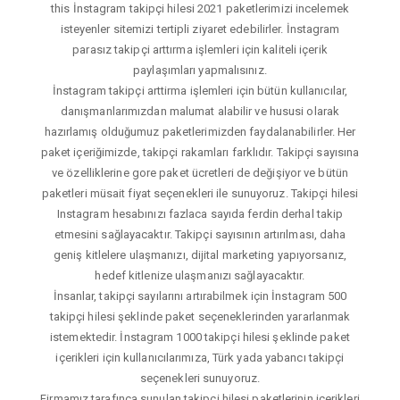
this İnstagram takipçi hilesi 2021 paketlerimizi incelemek
isteyenler sitemizi tertipli ziyaret edebilirler. İnstagram
parasız takipçi arttırma işlemleri için kaliteli içerik
paylaşımları yapmalısınız.
İnstagram takipçi arttirma işlemleri için bütün kullanıcılar,
danışmanlarımızdan malumat alabilir ve hususi olarak
hazırlamış olduğumuz paketlerimizden faydalanabilirler. Her
paket içeriğimizde, takipçi rakamları farklıdır. Takipçi sayısına
ve özelliklerine gore paket ücretleri de değişiyor ve bütün
paketleri müsait fiyat seçenekleri ile sunuyoruz. Takipçi hilesi
Instagram hesabınızı fazlaca sayıda ferdin derhal takip
etmesini sağlayacaktır. Takipçi sayısının artırılması, daha
geniş kitlelere ulaşmanızı, dijital marketing yapıyorsanız,
hedef kitlenize ulaşmanızı sağlayacaktır.
İnsanlar, takipçi sayılarını artırabilmek için İnstagram 500
takipçi hilesi şeklinde paket seçeneklerinden yararlanmak
istemektedir. İnstagram 1000 takipçi hilesi şeklinde paket
içerikleri için kullanıcılarımıza, Türk yada yabancı takipçi
seçenekleri sunuyoruz.
Firmamız tarafınca sunulan takipçi hilesi paketlerinin içerikleri