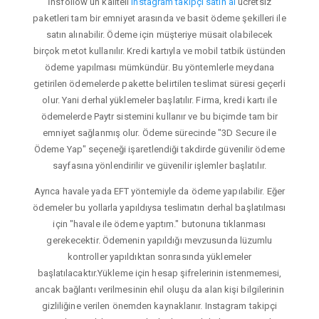
İnsfollow'un kaliteli
instagram takipçi satın al
ücretsiz
paketleri tam bir emniyet arasında ve basit ödeme şekilleri ile
satın alınabilir. Ödeme için müşteriye müsait olabilecek
birçok metot kullanılır. Kredi kartıyla ve mobil tatbik üstünden
ödeme yapılması mümkündür. Bu yöntemlerle meydana
getirilen ödemelerde pakette belirtilen teslimat süresi geçerli
olur. Yani derhal yüklemeler başlatılır. Firma, kredi kartı ile
ödemelerde Paytr sistemini kullanır ve bu biçimde tam bir
emniyet sağlanmış olur. Ödeme sürecinde "3D Secure ile
Ödeme Yap" seçeneği işaretlendiği takdirde güvenilir ödeme
sayfasına yönlendirilir ve güvenilir işlemler başlatılır.
Ayrıca havale yada EFT yöntemiyle da ödeme yapılabilir. Eğer
ödemeler bu yollarla yapıldıysa teslimatın derhal başlatılması
için "havale ile ödeme yaptım." butonuna tıklanması
gerekecektir. Ödemenin yapıldığı mevzusunda lüzumlu
kontroller yapıldıktan sonrasında yüklemeler
başlatılacaktır.Yükleme için hesap şifrelerinin istenmemesi,
ancak bağlantı verilmesinin ehil oluşu da alan kişi bilgilerinin
gizliliğine verilen önemden kaynaklanır. Instagram takipçi