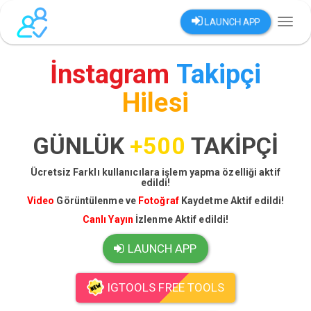
LAUNCH APP
Toggl
naviga
İnstagram
Takipçi
Hilesi
GÜNLÜK
+500
TAKİPÇİ
Ücretsiz Farklı kullanıcılara işlem yapma özelliği aktif
edildi!
Video
Görüntülenme ve
Fotoğraf
Kaydetme Aktif edildi!
Canlı Yayın
İzlenme Aktif edildi!
LAUNCH APP
IGTOOLS FREE TOOLS