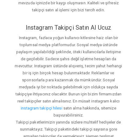
mevzuda içinizde bir kaygı oluşmasın. Kaliteli ve şifresiz
takipçi satın al işlemi için bizi tercih edin.
Instagram Takipçi Satın Al Ucuz
Instagram, fazlaca yoğun kullanıcı kitlesine haiz olan bir
toplumsal medya platformudur. Sosyal medya üstünde
paylaşım yapılabildiği şeklinde, öteki kullanıcılarla iletişime
de geçilebilir. Sadece şahıs değil işletme hesapları da
mevcuttur. Instagram üstünde alışveriş, tecim yahut herhangi
bir iş için birçok hesap bulunmaktadır. Reklamlar ve
sponsorlarla para kazanmak da mümkündür. Sosyal
medyada iyi bir noktada gelebilmek için oldukça sayıda
takipçiye ihtiyacınız olacaktır. Bunun için bizim firmamızdan
reel takipçiler satın almalısınız. En müsait instagram kalıcı
instagram takipçi hilesi
satın alma hakkında, sitemize
başvurabilirsiniz.
Takipçi paketlerimizin yanında sizlere muhtelif hediyeler de
sunmaktayız. Takipçi paketindeki takipçi sayısına gore
armağan takipçiler de vermekteyiz. Hemen teslimat