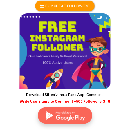
BUY CHEAP FOLLOWERS
Download Şifresiz İnsta Fans App, Comment!
Write Username to Comment +500 Followers Gift!