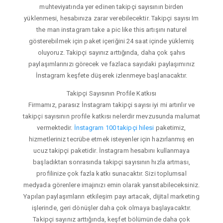
muhteviyatında yer edinen takipçi sayısının birden
yüklenmesi, hesabınıza zarar verebilecektir. Takipçi sayısı Im
the man instagram take a pic like this artışını naturel
gösterebilmek için paket içeriğini 24 saat içinde yüklemiş
oluyoruz. Takipçi sayınız arttığında, daha çok şahıs
paylaşımlarınızı görecek ve fazlaca sayıdaki paylaşımınız
İnstagram keşfete düşerek izlenmeye başlanacaktır.
Takipçi Sayısının Profile Katkısı
Firmamız, parasız İnstagram takipçi sayısı iyi mi artırılır ve
takipçi sayısının profile katkısı nelerdir mevzusunda malumat
vermektedir.
İnstagram 100 takipçi hilesi
paketimiz,
hizmetleriniz tecrübe etmek isteyenler için hazırlanmış en
ucuz takipçi paketidir. İnstagram hesabını kullanmaya
başladıktan sonrasında takipçi sayısının hızla artması,
profilinize çok fazla katkı sunacaktır. Sizi toplumsal
medyada görenlere imajınızı emin olarak yansıtabileceksiniz.
Yapılan paylaşımların etkileşim payı artacak, dijital marketing
işlerinde, geri dönüşler daha çok olmaya başlayacaktır.
Takipçi sayınız arttığında, keşfet bölümünde daha çok