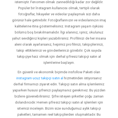
istemiştir. Fenomen olmak zannedildiği kadar zor değildir.
Popüler bir İnstagram kullanıcısı olmak, tertipli olarak
fotoğraflar, hikayeler ve videolar paylaşmak sizi daha
görünür hale getirebilir. Fotoğraflarınızın ve videolarınızın imaj
kalitelerine itina göstermelisiniz. Instagram yaşam öyküsü
bölümü boş bırakılmamalıdır. İlgi alanınız, işiniz, okulunuz
yahut sevdiğiniz kişileri yazabilirsiniz. Profilinizi de her insana
aleni olarak ayarlarsanız, hepimiz profilinizi, takipçilerinizi,
takip ettiklerinizi ve gönderilerinizi görebilir. Çok sayıda
takipçiye haiz olmak için derhal şifresiz takipçi satın al
işlemlerine başlayın.
En güvenli ve ekonomik biçimde insfollow Paketi olan
instagram ucuz takipçi satın al
hizmetinden istiyorsanız
derhal firmamızı ziyaret edin. Takipçi satın alma işlemleriniz
yaparken hususi şifrenizi paylaşmanız gerekmez. Bu yüzden
bizlere güvenebilirsiniz. Şifre isteyen şirketler çoğu zaman
dolandırıcıdır. Hemen şifresiz takipçi satın al işlemleri için
sitemizi inceleyin. Bizim size sunduğumuz aylık takipçi
paketleri, tamamen reel takipçilerden oluşmaktadır. Bu