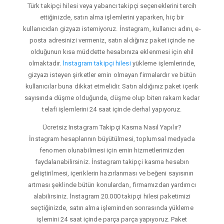
Türk takipçi hilesi veya yabancı takipçi seçeneklerini tercih
ettiğinizde, satın alma işlemlerini yaparken, hiç bir
kullanıcıdan gizyazı istemiyoruz. İnstagram, kullanıcı adını, e-
posta adresinizi vermeniz, satın aldığınız paket içinde ne
olduğunun kısa müddette hesabınıza eklenmesi için ehil
olmaktadır.
İnstagram takipçi hilesi
yükleme işlemlerinde,
gizyazı isteyen şirketler emin olmayan firmalardır ve bütün
kullanıcılar buna dikkat etmelidir. Satın aldığınız paket içerik
sayısında düşme olduğunda, düşme olup biten rakam kadar
telafi işlemlerini 24 saat içinde derhal yapıyoruz.
Ücretsiz Instagram Takipçi Kasma Nasıl Yapılır?
İnstagram hesaplarının büyütülmesi, toplumsal medyada
fenomen olunabilmesi için emin hizmetlerimizden
faydalanabilirsiniz. İnstagram takipçi kasma hesabın
geliştirilmesi, içeriklerin hazırlanması ve beğeni sayısının
artması şeklinde bütün konulardan, firmamızdan yardımcı
alabilirsiniz. İnstagram 20.000 takipçi hilesi paketimizi
seçtiğinizde, satın alma işleminden sonrasında yükleme
işlemini 24 saat içinde parça parça yapıyoruz. Paket