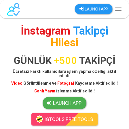
LAUNCH APP
Toggl
naviga
İnstagram
Takipçi
Hilesi
GÜNLÜK
+500
TAKİPÇİ
Ücretsiz Farklı kullanıcılara işlem yapma özelliği aktif
edildi!
Video
Görüntülenme ve
Fotoğraf
Kaydetme Aktif edildi!
Canlı Yayın
İzlenme Aktif edildi!
LAUNCH APP
IGTOOLS FREE TOOLS