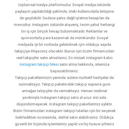
toplumsal medya platformudur. Sosyal medya üstünde
paylaşım yapılabildiği şeklinde, öteki kullanıcılarla iletişime
de geçilebilir. Sadece şahıs değil işletme hesapları da
mevcuttur. Instagram üstünde alışveriş, tecim yahut herhangi
bir iş için birçok hesap bulunmaktadır. Reklamlar ve
sponsorlarla para kazanmak da mümkündür. Sosyal
medyada iyi bir noktada gelebilmek için oldukça sayıda
takipçiye ihtiyacınız olacaktır. Bunun için bizim firmamızdan
reel takipçiler satın almalısınız. En müsait instagram kalıcı
instagram takipçi hilesi
satın alma hakkında, sitemize
başvurabilirsiniz.
Takipçi paketlerimizin yanında sizlere muhtelif hediyeler de
sunmaktayız. Takipçi paketindeki takipçi sayısına gore
armağan takipçiler de vermekteyiz. Hemen teslimat
yardımıyla Instagram takipçi satın al ucuz sizi asla
düşündürmeyecek. Instagram takipçi paketlerimiz aylıktır.
Bizim firmamızdan instagram takipçi tutarları için bir seçenek
belirledikten sonrasında, derhal satın alabilirsiniz. Oldukça
güvenli bir biçimde işlemleriniz yapılır ve hiç hususi şifreniz