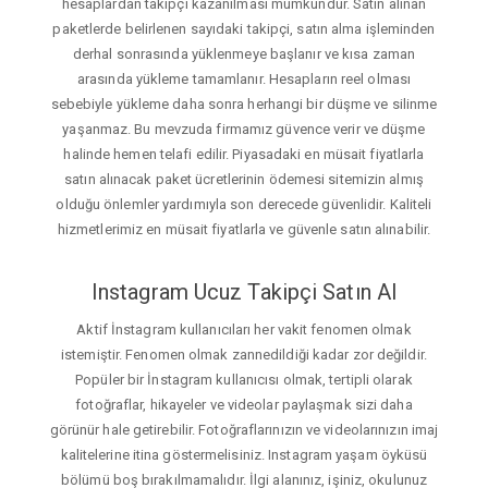
hesaplardan takipçi kazanılması mümkündür. Satın alınan
paketlerde belirlenen sayıdaki takipçi, satın alma işleminden
derhal sonrasında yüklenmeye başlanır ve kısa zaman
arasında yükleme tamamlanır. Hesapların reel olması
sebebiyle yükleme daha sonra herhangi bir düşme ve silinme
yaşanmaz. Bu mevzuda firmamız güvence verir ve düşme
halinde hemen telafi edilir. Piyasadaki en müsait fiyatlarla
satın alınacak paket ücretlerinin ödemesi sitemizin almış
olduğu önlemler yardımıyla son derecede güvenlidir. Kaliteli
hizmetlerimiz en müsait fiyatlarla ve güvenle satın alınabilir.
Instagram Ucuz Takipçi Satın Al
Aktif İnstagram kullanıcıları her vakit fenomen olmak
istemiştir. Fenomen olmak zannedildiği kadar zor değildir.
Popüler bir İnstagram kullanıcısı olmak, tertipli olarak
fotoğraflar, hikayeler ve videolar paylaşmak sizi daha
görünür hale getirebilir. Fotoğraflarınızın ve videolarınızın imaj
kalitelerine itina göstermelisiniz. Instagram yaşam öyküsü
bölümü boş bırakılmamalıdır. İlgi alanınız, işiniz, okulunuz