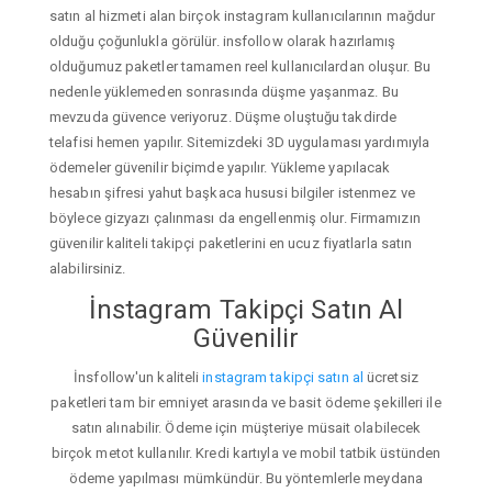
satın al hizmeti alan birçok instagram kullanıcılarının mağdur
olduğu çoğunlukla görülür. insfollow olarak hazırlamış
olduğumuz paketler tamamen reel kullanıcılardan oluşur. Bu
nedenle yüklemeden sonrasında düşme yaşanmaz. Bu
mevzuda güvence veriyoruz. Düşme oluştuğu takdirde
telafisi hemen yapılır. Sitemizdeki 3D uygulaması yardımıyla
ödemeler güvenilir biçimde yapılır. Yükleme yapılacak
hesabın şifresi yahut başkaca hususi bilgiler istenmez ve
böylece gizyazı çalınması da engellenmiş olur. Firmamızın
güvenilir kaliteli takipçi paketlerini en ucuz fiyatlarla satın
alabilirsiniz.
İnstagram Takipçi Satın Al
Güvenilir
İnsfollow'un kaliteli
instagram takipçi satın al
ücretsiz
paketleri tam bir emniyet arasında ve basit ödeme şekilleri ile
satın alınabilir. Ödeme için müşteriye müsait olabilecek
birçok metot kullanılır. Kredi kartıyla ve mobil tatbik üstünden
ödeme yapılması mümkündür. Bu yöntemlerle meydana