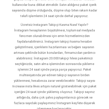
kullanıcılar buna dikkat etmelidir. Satın aldığınız paket içerik
sayısında düşme olduğunda, düşme olup biten rakam kadar
telafi işlemlerini 24 saat içinde derhal yapıyoruz.
Ücretsiz Instagram Takipçi Kasma Nasıl Yapılır?
İnstagram hesaplarının büyütülmesi, toplumsal medyada
fenomen olunabilmesi için emin hizmetlerimizden
faydalanabilirsiniz. İnstagram takipçi kasma hesabın
geliştirilmesi, içeriklerin hazırlanması ve beğeni sayısının
artması şeklinde bütün konulardan, firmamızdan yardımcı
alabilirsiniz. İnstagram 20.000 takipçi hilesi paketimizi
seçtiğinizde, satın alma işleminden sonrasında yükleme
işlemini 24 saat içinde parça parça yapıyoruz. Paket
muhteviyatında yer edinen takipçi sayısının birden
yüklenmesi, hesabınıza zarar verebilecektir. Takipçi sayısı
Increase insta likes artışını naturel gösterebilmek için paket
içeriğini 24 saat içinde yüklemiş oluyoruz. Takipçi sayınız
arttığında, daha çok şahıs paylaşımlarınızı görecek ve
fazlaca sayıdaki paylaşımınız İnstagram keşfete düşerek
izlenmeye başlanacaktır.