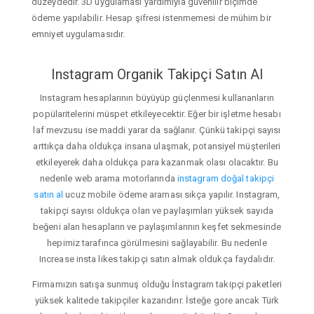
düzeydedir. 3D uygulaması yardımıyla güvenilir biçimde
ödeme yapılabilir. Hesap şifresi istenmemesi de mühim bir
emniyet uygulamasıdır.
Instagram Organik Takipçi Satın Al
Instagram hesaplarının büyüyüp güçlenmesi kullananların
popülaritelerini müspet etkileyecektir. Eğer bir işletme hesabı
laf mevzusu ise maddi yarar da sağlanır. Çünkü takipçi sayısı
arttıkça daha oldukça insana ulaşmak, potansiyel müşterileri
etkileyerek daha oldukça para kazanmak olası olacaktır. Bu
nedenle web arama motorlarında
instagram doğal takipçi
satın al
ucuz mobile ödeme araması sıkça yapılır. Instagram,
takipçi sayısı oldukça olan ve paylaşımları yüksek sayıda
beğeni alan hesapların ve paylaşımlarının keşfet sekmesinde
hepimiz tarafınca görülmesini sağlayabilir. Bu nedenle
Increase insta likes takipçi satın almak oldukça faydalıdır.
Firmamızın satışa sunmuş olduğu İnstagram takipçi paketleri
yüksek kalitede takipçiler kazandırır. İsteğe gore ancak Türk