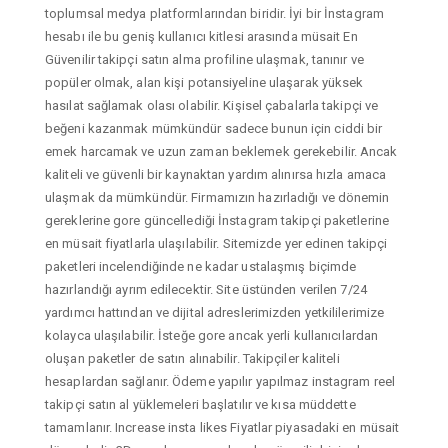
toplumsal medya platformlarından biridir. İyi bir İnstagram
hesabı ile bu geniş kullanıcı kitlesi arasında müsait En
Güvenilir takipçi satın alma profiline ulaşmak, tanınır ve
popüler olmak, alan kişi potansiyeline ulaşarak yüksek
hasılat sağlamak olası olabilir. Kişisel çabalarla takipçi ve
beğeni kazanmak mümkündür sadece bunun için ciddi bir
emek harcamak ve uzun zaman beklemek gerekebilir. Ancak
kaliteli ve güvenli bir kaynaktan yardım alınırsa hızla amaca
ulaşmak da mümkündür. Firmamızın hazırladığı ve dönemin
gereklerine gore güncellediği İnstagram takipçi paketlerine
en müsait fiyatlarla ulaşılabilir. Sitemizde yer edinen takipçi
paketleri incelendiğinde ne kadar ustalaşmış biçimde
hazırlandığı ayrım edilecektir. Site üstünden verilen 7/24
yardımcı hattından ve dijital adreslerimizden yetkililerimize
kolayca ulaşılabilir. İsteğe gore ancak yerli kullanıcılardan
oluşan paketler de satın alınabilir. Takipçiler kaliteli
hesaplardan sağlanır. Ödeme yapılır yapılmaz instagram reel
takipçi satın al yüklemeleri başlatılır ve kısa müddette
tamamlanır. Increase insta likes Fiyatlar piyasadaki en müsait