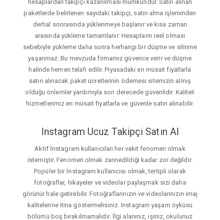
hesaplardan takipçi kazanılması mümkündür. Satın alınan
paketlerde belirlenen sayıdaki takipçi, satın alma işleminden
derhal sonrasında yüklenmeye başlanır ve kısa zaman
arasında yükleme tamamlanır. Hesapların reel olması
sebebiyle yükleme daha sonra herhangi bir düşme ve silinme
yaşanmaz. Bu mevzuda firmamız güvence verir ve düşme
halinde hemen telafi edilir. Piyasadaki en müsait fiyatlarla
satın alınacak paket ücretlerinin ödemesi sitemizin almış
olduğu önlemler yardımıyla son derecede güvenlidir. Kaliteli
hizmetlerimiz en müsait fiyatlarla ve güvenle satın alınabilir.
Instagram Ucuz Takipçi Satın Al
Aktif İnstagram kullanıcıları her vakit fenomen olmak
istemiştir. Fenomen olmak zannedildiği kadar zor değildir.
Popüler bir İnstagram kullanıcısı olmak, tertipli olarak
fotoğraflar, hikayeler ve videolar paylaşmak sizi daha
görünür hale getirebilir. Fotoğraflarınızın ve videolarınızın imaj
kalitelerine itina göstermelisiniz. Instagram yaşam öyküsü
bölümü boş bırakılmamalıdır. İlgi alanınız, işiniz, okulunuz