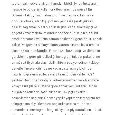
toplumsal medya platformlarından biridir. İyi bir İnstagram
hesabı ile bu geniş kullanıcı kitlesi arasında müsait En
Güvenilir takipçi satın alma profiline ulaşmak, tanınır ve
popüler olmak, alan kişi potansiyeline ulaşarak yüksek
hasılat sağlamak olası olabilir. Kişisel çabalarla takipçi ve
beğeni kazanmak mümkündür sadece bunun için ciddi bir
emek harcamak ve uzun zaman beklemek gerekebilir. Ancak
kaliteli ve güvenli bir kaynaktan yardım alınırsa hızla amaca
ulaşmak da mümkündür. Firmamızın hazırladığı ve dönemin
gereklerine gore güncellediği İnstagram takipçi paketlerine
en müsait fiyatlarla ulaşılabilir. Sitemizde yer edinen takipçi
paketleri incelendiğinde ne kadar ustalaşmış biçimde
hazırlandığı ayrım edilecektir. Site üstünden verilen 7/24
yardımcı hattından ve dijital adreslerimizden yetkililerimize
kolayca ulaşılabilir. İsteğe gore ancak yerli kullanıcılardan
oluşan paketler de satın alınabilir. Takipçiler kaliteli
hesaplardan sağlanır. Ödeme yapılır yapılmaz instagram reel
takipçi satın al yüklemeleri başlatılır ve kısa müddette
tamamlanır. Insatagram begeni Fiyatlar piyasadaki en müsait