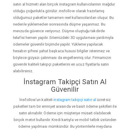
satın al hizmeti alan birçok instagram kullanıcılarının mağdur
olduğu çoğunlukla görülür. insfollow olarak hazırlamış
olduğumuz paketler tamamen reel kullanıcılardan oluşur. Bu
nedenle yüklemeden sonrasında düşme yaşanmaz. Bu
mevzuda güvence veriyoruz. Düşme oluştuğu takdirde
telafisi hemen yapılır. Sitemizdeki 3D uygulaması yardımıyla
ödemeler güvenilir biçimde yapılır. Yükleme yapılacak
hesabın şifresi yahut başkaca hususi bilgiler istenmez ve
böylece gizyazı çalınması da engellenmiş olur. Firmamızın
güvenilir kaliteli takipçi paketlerini en ucuz fiyatlarla satın
alabilirsiniz.
İnstagram Takipçi Satın Al
Güvenilir
İnsfollow'un kaliteli
instagram takipçi satın al
ücretsiz
paketleri tam bir emniyet arasında ve basit ödeme şekilleri ile
satın alınabilir. Ödeme için müşteriye müsait olabilecek
birçok metot kullanılır. Kredi kartıyla ve mobil tatbik üstünden
ödeme yapılması mümkündür. Bu yöntemlerle meydana