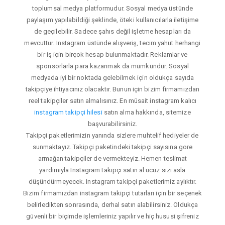
toplumsal medya platformudur. Sosyal medya üstünde
paylaşım yapılabildiği şeklinde, öteki kullanıcılarla iletişime
de geçilebilir. Sadece şahıs değil işletme hesapları da
mevcuttur. Instagram üstünde alışveriş, tecim yahut herhangi
bir iş için birçok hesap bulunmaktadır. Reklamlar ve
sponsorlarla para kazanmak da mümkündür. Sosyal
medyada iyi bir noktada gelebilmek için oldukça sayıda
takipçiye ihtiyacınız olacaktır. Bunun için bizim firmamızdan
reel takipçiler satın almalısınız. En müsait instagram kalıcı
instagram takipçi hilesi
satın alma hakkında, sitemize
başvurabilirsiniz.
Takipçi paketlerimizin yanında sizlere muhtelif hediyeler de
sunmaktayız. Takipçi paketindeki takipçi sayısına gore
armağan takipçiler de vermekteyiz. Hemen teslimat
yardımıyla Instagram takipçi satın al ucuz sizi asla
düşündürmeyecek. Instagram takipçi paketlerimiz aylıktır.
Bizim firmamızdan instagram takipçi tutarları için bir seçenek
belirledikten sonrasında, derhal satın alabilirsiniz. Oldukça
güvenli bir biçimde işlemleriniz yapılır ve hiç hususi şifreniz