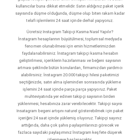
kullanıcılar buna dikkat etmelidir. Satın aldığınız paket içerik
sayısında düşme olduğunda, düşme olup biten rakam kadar
telafi işlemlerini 24 saat içinde derhal yapıyoruz.
Ücretsiz Instagram Takipçi Kasma Nasıl Yapılır?
İnstagram hesaplarının büyütülmesi, toplumsal medyada
fenomen olunabilmesi için emin hizmetlerimizden
faydalanabilirsiniz. İnstagram takipçi kasma hesabın
geliştirilmesi, içeriklerin hazırlanması ve beğeni sayısının
artması şeklinde bütün konulardan, firmamızdan yardımcı
alabilirsiniz. İnstagram 20.000 takipçi hilesi paketimizi
seçtiğinizde, satın alma işleminden sonrasında yükleme
işlemini 24 saat içinde parça parça yapıyoruz. Paket
muhteviyatında yer edinen takipçi sayısının birden
yüklenmesi, hesabınıza zarar verebilecektir. Takipçi sayısı
Insatagram begeni artışını naturel gösterebilmek için paket
içeriğini 24 saat içinde yüklemiş oluyoruz. Takipçi sayınız
arttığında, daha çok şahıs paylaşımlarınızı görecek ve
fazlaca sayıdaki paylaşımınız İnstagram keşfete düşerek
izlenmeye başlanacaktır.