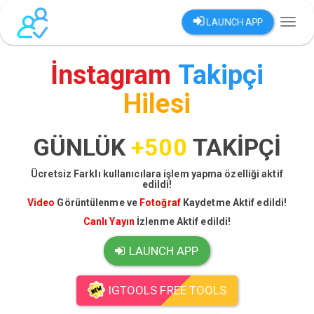
LAUNCH APP
Toggl
naviga
İnstagram
Takipçi
Hilesi
GÜNLÜK
+500
TAKİPÇİ
Ücretsiz Farklı kullanıcılara işlem yapma özelliği aktif
edildi!
Video
Görüntülenme ve
Fotoğraf
Kaydetme Aktif edildi!
Canlı Yayın
İzlenme Aktif edildi!
LAUNCH APP
IGTOOLS FREE TOOLS