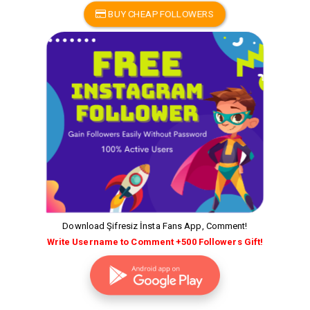
BUY CHEAP FOLLOWERS
Download Şifresiz İnsta Fans App, Comment!
Write Username to Comment +500 Followers Gift!