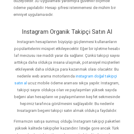
düzeydedir. 3D uygulaması yardımıyla güvenilir biçimde
ödeme yapılabilir. Hesap şifresi istenmemesi de mühim bir
emniyet uygulamasıdır.
Instagram Organik Takipçi Satın Al
Instagram hesaplarının büyüyüp güçlenmesi kullananların
popülaritelerini müspet etkileyecektir. Eğer bir işletme hesabı
laf mevzusu ise maddi yarar da sağlanır. Çünkü takipçi sayısı
arttıkça daha oldukça insana ulaşmak, potansiyel müşterileri
etkileyerek daha oldukça para kazanmak olası olacaktır. Bu
nedenle web arama motorlarında
instagram doğal takipçi
satın al
ucuz mobile ödeme araması sıkça yapılır. Instagram,
takipçi sayısı oldukça olan ve paylaşımları yüksek sayıda
beğeni alan hesapların ve paylaşımlarının keşfet sekmesinde
hepimiz tarafınca görülmesini sağlayabilir. Bu nedenle
Insatagram begeni takipçi satın almak oldukça faydalıdır.
Firmamızın satışa sunmuş olduğu İnstagram takipçi paketleri
yüksek kalitede takipçiler kazandırır. İsteğe gore ancak Türk