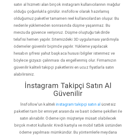
satın al hizmeti alan birçok instagram kullanıcılarının mağdur
olduğu çoğunlukla görülür. insfollow olarak hazırlamış
olduğumuz paketler tamamen reel kullanıcılardan oluşur. Bu
nedenle yüklemeden sonrasında düşme yaşanmaz. Bu
mevzuda güvence veriyoruz. Düşme oluştuğu takdirde
telafisi hemen yapılır. Sitemizdeki 3D uygulaması yardımıyla
ödemeler güvenilir biçimde yapılır. Yükleme yapılacak
hesabın şifresi yahut başkaca hususi bilgiler istenmez ve
böylece gizyazı çalınması da engellenmiş olur. Firmamızın
güvenilir kaliteli takipçi paketlerini en ucuz fiyatlarla satın
alabilirsiniz.
İnstagram Takipçi Satın Al
Güvenilir
İnsfollow'un kaliteli
instagram takipçi satın al
ücretsiz
paketleri tam bir emniyet arasında ve basit ödeme şekilleri ile
satın alınabilir. Ödeme için müşteriye müsait olabilecek
birçok metot kullanılır. Kredi kartıyla ve mobil tatbik üstünden
ödeme yapılması mümkündür. Bu yöntemlerle meydana