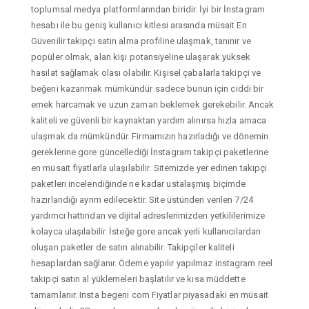
toplumsal medya platformlarından biridir. İyi bir İnstagram
hesabı ile bu geniş kullanıcı kitlesi arasında müsait En
Güvenilir takipçi satın alma profiline ulaşmak, tanınır ve
popüler olmak, alan kişi potansiyeline ulaşarak yüksek
hasılat sağlamak olası olabilir. Kişisel çabalarla takipçi ve
beğeni kazanmak mümkündür sadece bunun için ciddi bir
emek harcamak ve uzun zaman beklemek gerekebilir. Ancak
kaliteli ve güvenli bir kaynaktan yardım alınırsa hızla amaca
ulaşmak da mümkündür. Firmamızın hazırladığı ve dönemin
gereklerine gore güncellediği İnstagram takipçi paketlerine
en müsait fiyatlarla ulaşılabilir. Sitemizde yer edinen takipçi
paketleri incelendiğinde ne kadar ustalaşmış biçimde
hazırlandığı ayrım edilecektir. Site üstünden verilen 7/24
yardımcı hattından ve dijital adreslerimizden yetkililerimize
kolayca ulaşılabilir. İsteğe gore ancak yerli kullanıcılardan
oluşan paketler de satın alınabilir. Takipçiler kaliteli
hesaplardan sağlanır. Ödeme yapılır yapılmaz instagram reel
takipçi satın al yüklemeleri başlatılır ve kısa müddette
tamamlanır. Insta begeni com Fiyatlar piyasadaki en müsait