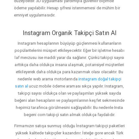
düzeydedir. 3D uygulaması yardımıyla güvenilir biçimde
ödeme yapılabilir. Hesap şifresi istenmemesi de mühim bir
emniyet uygulamasıdır.
Instagram Organik Takipçi Satın Al
Instagram hesaplarının büyüyüp güçlenmesi kullananların
popülaritelerini müspet etkileyecektir. Eğer bir işletme hesabı
laf mevzusu ise maddi yarar da sağlanır. Çünkü takipçi sayısı
arttıkça daha oldukça insana ulaşmak, potansiyel müşterileri
etkileyerek daha oldukça para kazanmak olası olacaktır. Bu
nedenle web arama motorlarında
instagram doğal takipçi
satın al
ucuz mobile ödeme araması sıkça yapılır. Instagram,
takipçi sayısı oldukça olan ve paylaşımları yüksek sayıda
beğeni alan hesapların ve paylaşımlarının keşfet sekmesinde
hepimiz tarafınca görülmesini sağlayabilir. Bu nedenle Insta
begeni com takipçi satın almak oldukça faydalıdır.
Firmamızın satışa sunmuş olduğu İnstagram takipçi paketleri
yüksek kalitede takipçiler kazandırır. İsteğe gore ancak Türk