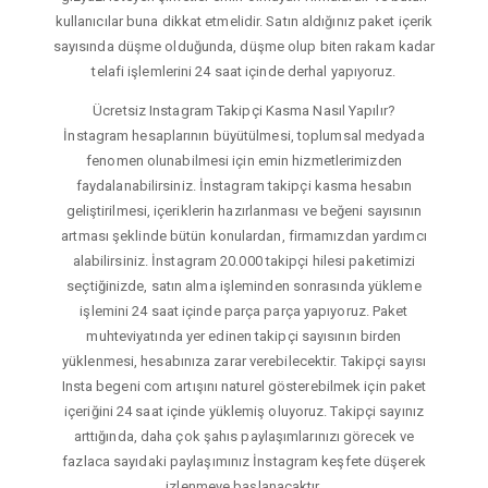
kullanıcılar buna dikkat etmelidir. Satın aldığınız paket içerik
sayısında düşme olduğunda, düşme olup biten rakam kadar
telafi işlemlerini 24 saat içinde derhal yapıyoruz.
Ücretsiz Instagram Takipçi Kasma Nasıl Yapılır?
İnstagram hesaplarının büyütülmesi, toplumsal medyada
fenomen olunabilmesi için emin hizmetlerimizden
faydalanabilirsiniz. İnstagram takipçi kasma hesabın
geliştirilmesi, içeriklerin hazırlanması ve beğeni sayısının
artması şeklinde bütün konulardan, firmamızdan yardımcı
alabilirsiniz. İnstagram 20.000 takipçi hilesi paketimizi
seçtiğinizde, satın alma işleminden sonrasında yükleme
işlemini 24 saat içinde parça parça yapıyoruz. Paket
muhteviyatında yer edinen takipçi sayısının birden
yüklenmesi, hesabınıza zarar verebilecektir. Takipçi sayısı
Insta begeni com artışını naturel gösterebilmek için paket
içeriğini 24 saat içinde yüklemiş oluyoruz. Takipçi sayınız
arttığında, daha çok şahıs paylaşımlarınızı görecek ve
fazlaca sayıdaki paylaşımınız İnstagram keşfete düşerek
izlenmeye başlanacaktır.