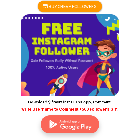
BUY CHEAP FOLLOWERS
Download Şifresiz İnsta Fans App, Comment!
Write Username to Comment +500 Followers Gift!