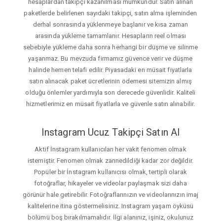
hesaplardan takipçi kazanılması mümkündür. Satın alınan
paketlerde belirlenen sayıdaki takipçi, satın alma işleminden
derhal sonrasında yüklenmeye başlanır ve kısa zaman
arasında yükleme tamamlanır. Hesapların reel olması
sebebiyle yükleme daha sonra herhangi bir düşme ve silinme
yaşanmaz. Bu mevzuda firmamız güvence verir ve düşme
halinde hemen telafi edilir. Piyasadaki en müsait fiyatlarla
satın alınacak paket ücretlerinin ödemesi sitemizin almış
olduğu önlemler yardımıyla son derecede güvenlidir. Kaliteli
hizmetlerimiz en müsait fiyatlarla ve güvenle satın alınabilir.
Instagram Ucuz Takipçi Satın Al
Aktif İnstagram kullanıcıları her vakit fenomen olmak
istemiştir. Fenomen olmak zannedildiği kadar zor değildir.
Popüler bir İnstagram kullanıcısı olmak, tertipli olarak
fotoğraflar, hikayeler ve videolar paylaşmak sizi daha
görünür hale getirebilir. Fotoğraflarınızın ve videolarınızın imaj
kalitelerine itina göstermelisiniz. Instagram yaşam öyküsü
bölümü boş bırakılmamalıdır. İlgi alanınız, işiniz, okulunuz