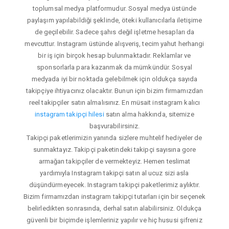
toplumsal medya platformudur. Sosyal medya üstünde
paylaşım yapılabildiği şeklinde, öteki kullanıcılarla iletişime
de geçilebilir. Sadece şahıs değil işletme hesapları da
mevcuttur. Instagram üstünde alışveriş, tecim yahut herhangi
bir iş için birçok hesap bulunmaktadır. Reklamlar ve
sponsorlarla para kazanmak da mümkündür. Sosyal
medyada iyi bir noktada gelebilmek için oldukça sayıda
takipçiye ihtiyacınız olacaktır. Bunun için bizim firmamızdan
reel takipçiler satın almalısınız. En müsait instagram kalıcı
instagram takipçi hilesi
satın alma hakkında, sitemize
başvurabilirsiniz.
Takipçi paketlerimizin yanında sizlere muhtelif hediyeler de
sunmaktayız. Takipçi paketindeki takipçi sayısına gore
armağan takipçiler de vermekteyiz. Hemen teslimat
yardımıyla Instagram takipçi satın al ucuz sizi asla
düşündürmeyecek. Instagram takipçi paketlerimiz aylıktır.
Bizim firmamızdan instagram takipçi tutarları için bir seçenek
belirledikten sonrasında, derhal satın alabilirsiniz. Oldukça
güvenli bir biçimde işlemleriniz yapılır ve hiç hususi şifreniz