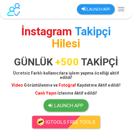
LAUNCH APP
Toggl
naviga
İnstagram
Takipçi
Hilesi
GÜNLÜK
+500
TAKİPÇİ
Ücretsiz Farklı kullanıcılara işlem yapma özelliği aktif
edildi!
Video
Görüntülenme ve
Fotoğraf
Kaydetme Aktif edildi!
Canlı Yayın
İzlenme Aktif edildi!
LAUNCH APP
IGTOOLS FREE TOOLS