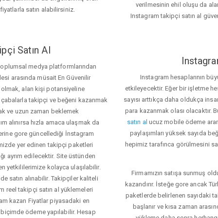
verilmesinin ehil oluşu da alan
iyatlarla satın alabilirsiniz.
Instagram takipçi satın al güve
pçi Satın Al
Instagra
 toplumsal medya platformlarından
Instagram hesaplarının büy
itlesi arasında müsait En Güvenilir
etkileyecektir. Eğer bir işletme 
 olmak, alan kişi potansiyeline
sayısı arttıkça daha oldukça insa
el çabalarla takipçi ve beğeni kazanmak
para kazanmak olası olacaktır.
mak ve uzun zaman beklemek
satın al
ucuz mobile ödeme aramas
rdım alınırsa hızla amaca ulaşmak da
paylaşımları yüksek sayıda beğ
rine gore güncellediği İnstagram
hepimiz tarafınca görülmesini sağ
temizde yer edinen takipçi paketleri
ı ayrım edilecektir. Site üstünden
 yetkililerimize kolayca ulaşılabilir.
Firmamızın satışa sunmuş olduğ
 satın alınabilir. Takipçiler kaliteli
kazandırır. İsteğe gore ancak Tü
 reel takipçi satın al yüklemeleri
paketlerde belirlenen sayıdaki t
ram kazan Fiyatlar piyasadaki en
başlanır ve kısa zaman arasın
 biçimde ödeme yapılabilir. Hesap
yükleme daha sonra herhang