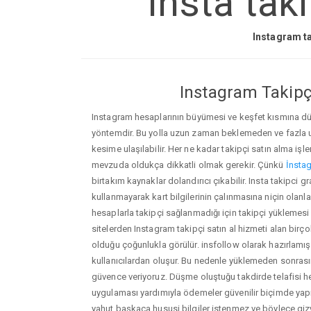
Insta tak
Instagram ta
Instagram Takipçi
Instagram hesaplarının büyümesi ve keşfet kısmına düşm
yöntemdir. Bu yolla uzun zaman beklemeden ve fazla
kesime ulaşılabilir. Her ne kadar takipçi satın alma işl
mevzuda oldukça dikkatli olmak gerekir. Çünkü
İnstag
birtakım kaynaklar dolandırıcı çıkabilir. Insta takipci
kullanmayarak kart bilgilerinin çalınmasına niçin olanlar ç
hesaplarla takipçi sağlanmadığı için takipçi yüklemesi
sitelerden Instagram takipçi satın al hizmeti alan birç
olduğu çoğunlukla görülür. insfollow olarak hazırlam
kullanıcılardan oluşur. Bu nedenle yüklemeden sonr
güvence veriyoruz. Düşme oluştuğu takdirde telafisi h
uygulaması yardımıyla ödemeler güvenilir biçimde yapıl
yahut başkaca hususi bilgiler istenmez ve böylece giz