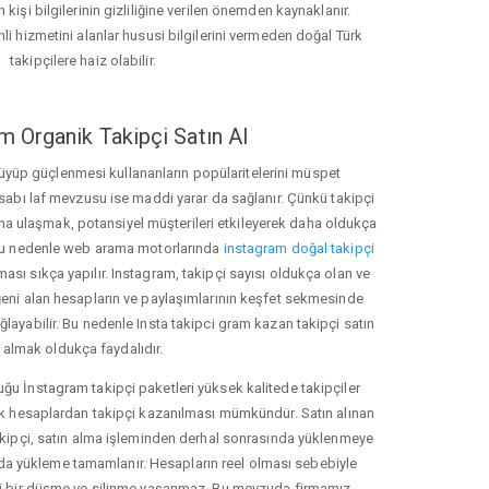
 kişi bilgilerinin gizliliğine verilen önemden kaynaklanır.
nli hizmetini alanlar hususi bilgilerini vermeden doğal Türk
takipçilere haiz olabilir.
m Organik Takipçi Satın Al
üyüp güçlenmesi kullananların popülaritelerini müspet
hesabı laf mevzusu ise maddi yarar da sağlanır. Çünkü takipçi
na ulaşmak, potansiyel müşterileri etkileyerek daha oldukça
 Bu nedenle web arama motorlarında
instagram doğal takipçi
ı sıkça yapılır. Instagram, takipçi sayısı oldukça olan ve
eni alan hesapların ve paylaşımlarının keşfet sekmesinde
layabilir. Bu nedenle Insta takipci gram kazan takipçi satın
almak oldukça faydalıdır.
u İnstagram takipçi paketleri yüksek kalitede takipçiler
rk hesaplardan takipçi kazanılması mümkündür. Satın alınan
akipçi, satın alma işleminden derhal sonrasında yüklenmeye
da yükleme tamamlanır. Hesapların reel olması sebebiyle
i bir düşme ve silinme yaşanmaz. Bu mevzuda firmamız