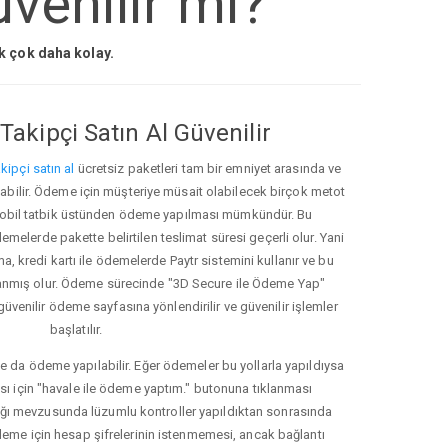
venilir mi?
ak çok daha kolay.
Takipçi Satın Al Güvenilir
kipçi satın al
ücretsiz paketleri tam bir emniyet arasında ve
ınabilir. Ödeme için müşteriye müsait olabilecek birçok metot
ve mobil tatbik üstünden ödeme yapılması mümkündür. Bu
melerde pakette belirtilen teslimat süresi geçerli olur. Yani
ma, kredi kartı ile ödemelerde Paytr sistemini kullanır ve bu
anmış olur. Ödeme sürecinde "3D Secure ile Ödeme Yap"
güvenilir ödeme sayfasına yönlendirilir ve güvenilir işlemler
başlatılır.
e da ödeme yapılabilir. Eğer ödemeler bu yollarla yapıldıysa
ası için "havale ile ödeme yaptım." butonuna tıklanması
ığı mevzusunda lüzumlu kontroller yapıldıktan sonrasında
kleme için hesap şifrelerinin istenmemesi, ancak bağlantı