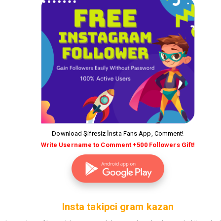
Download Şifresiz İnsta Fans App, Comment!
Write Username to Comment +500 Followers Gift!
Insta takipci gram kazan