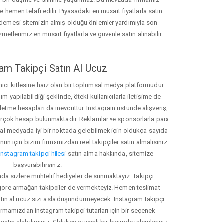
hemen telafi edilir. Piyasadaki en müsait fiyatlarla satın
ödemesi sitemizin almış olduğu önlemler yardımıyla son
zmetlerimiz en müsait fiyatlarla ve güvenle satın alınabilir.
am Takipçi Satın Al Ucuz
nıcı kitlesine haiz olan bir toplumsal medya platformudur.
yapılabildiği şeklinde, öteki kullanıcılarla iletişime de
işletme hesapları da mevcuttur. Instagram üstünde alışveriş,
 birçok hesap bulunmaktadır. Reklamlar ve sponsorlarla para
 medyada iyi bir noktada gelebilmek için oldukça sayıda
unun için bizim firmamızdan reel takipçiler satın almalısınız.
instagram takipçi hilesi
satın alma hakkında, sitemize
başvurabilirsiniz.
nda sizlere muhtelif hediyeler de sunmaktayız. Takipçi
 gore armağan takipçiler de vermekteyiz. Hemen teslimat
atın al ucuz sizi asla düşündürmeyecek. Instagram takipçi
 firmamızdan instagram takipçi tutarları için bir seçenek
satın alabilirsiniz. Oldukça güvenli bir biçimde işlemleriniz