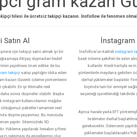
ipci gram kazan Gü
kipçi hilesi ile ücretsiz takipçi kazanın. İnsfollow ile fenomen olm
 Satın Al
İnstagram 
esi için takipçi satın almak iyi bir
İnsfollow'un kaliteli
instagram ta
 uğraşmaya ihtiyaç duymadan hedef
basit ödeme şekilleri ile satın al
eminin yapılması öneri edilse de bu
kullanılır. Kredi kartıyla 
ram takipçi
satışı yaptığını iddia eden
yöntemlerle meydana getirilen öde
 gram kazan Güvenli ödeme yöntemlerini
derhal yüklemeler başlatılır. Fir
ıkabilir. En iyi ihtimalle reel
biçimde tam bir emniyet sağl
 daha sonra düşmeler olabilir. Başka
seçeneği işaretlendiği takdirde 
ok instagram kullanıcılarının mağdur
ış olduğumuz paketler tamamen reel
Ayrıca havale yada EFT yöntemiyl
asında düşme yaşanmaz. Bu mevzuda
teslimatın derhal başlatılm
emen yapılır. Sitemizdeki 3D
gerekecektir. Ödemenin yapıld
ır. Yükleme yapılacak hesabın şifresi
yüklemeler başlatılacaktır.Yü
yazı çalınması da engellenmiş olur.