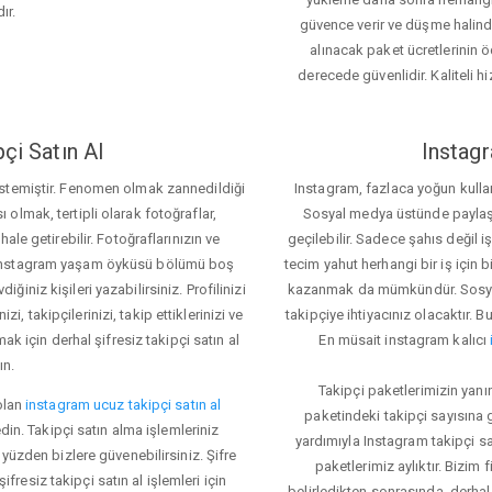
ır.
güvence verir ve düşme halinde 
alınacak paket ücretlerinin 
derecede güvenlidir. Kaliteli hi
çi Satın Al
Instagr
 istemiştir. Fenomen olmak zannedildiği
Instagram, fazlaca yoğun kulla
ı olmak, tertipli olarak fotoğraflar,
Sosyal medya üstünde paylaşım 
le getirebilir. Fotoğraflarınızın ve
geçilebilir. Sadece şahıs değil 
iz. Instagram yaşam öyküsü bölümü boş
tecim yahut herhangi bir iş için
iğiniz kişileri yazabilirsiniz. Profilinizi
kazanmak da mümkündür. Sosyal
i, takipçilerinizi, takip ettiklerinizi ve
takipçiye ihtiyacınız olacaktır. B
ak için derhal şifresiz takipçi satın al
En müsait instagram kalıcı
ın.
Takipçi paketlerimizin yanı
olan
instagram ucuz takipçi satın al
paketindeki takipçi sayısına
din. Takipçi satın alma işlemleriniz
yardımıyla Instagram takipçi s
üzden bizlere güvenebilirsiniz. Şifre
paketlerimiz aylıktır. Bizim
fresiz takipçi satın al işlemleri için
belirledikten sonrasında, derhal 