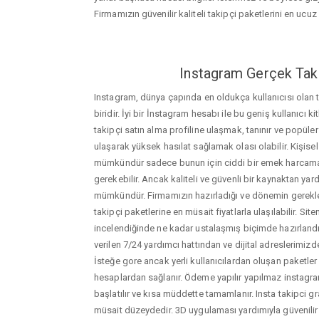
Firmamızın güvenilir kaliteli takipçi paketlerini en ucuz f
Instagram Gerçek Taki
Instagram, dünya çapında en oldukça kullanıcısı olan
biridir. İyi bir İnstagram hesabı ile bu geniş kullanıcı k
takipçi satın alma profiline ulaşmak, tanınır ve popüler
ulaşarak yüksek hasılat sağlamak olası olabilir. Kişis
mümkündür sadece bunun için ciddi bir emek harca
gerekebilir. Ancak kaliteli ve güvenli bir kaynaktan ya
mümkündür. Firmamızın hazırladığı ve dönemin gerekle
takipçi paketlerine en müsait fiyatlarla ulaşılabilir. Si
incelendiğinde ne kadar ustalaşmış biçimde hazırlandığ
verilen 7/24 yardımcı hattından ve dijital adreslerimizden
İsteğe gore ancak yerli kullanıcılardan oluşan paketler de
hesaplardan sağlanır. Ödeme yapılır yapılmaz instagram
başlatılır ve kısa müddette tamamlanır. Insta takipci g
müsait düzeydedir. 3D uygulaması yardımıyla güvenilir