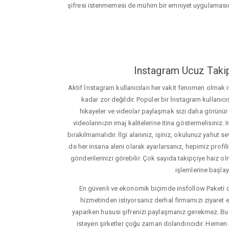
şifresi istenmemesi de mühim bir emniyet uygulamasıd
Instagram Ucuz Takip
Aktif İnstagram kullanıcıları her vakit fenomen olmak
kadar zor değildir. Popüler bir İnstagram kullanıcıs
hikayeler ve videolar paylaşmak sizi daha görünür ha
videolarınızın imaj kalitelerine itina göstermelisin
bırakılmamalıdır. İlgi alanınız, işiniz, okulunuz yahut sevd
de her insana aleni olarak ayarlarsanız, hepimiz profiliniz
gönderilerinizi görebilir. Çok sayıda takipçiye haiz olm
işlemlerine başlay
En güvenli ve ekonomik biçimde insfollow Paketi 
hizmetinden istiyorsanız derhal firmamızı ziyaret e
yaparken hususi şifrenizi paylaşmanız gerekmez. Bu y
isteyen şirketler çoğu zaman dolandırıcıdır. Hemen şi