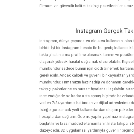
Firmamızın güvenilir kaliteli takipçi paketlerini en ucuz f
Instagram Gerçek Taki
Instagram, dünya çapında en oldukça kullanıcısı olan
biridir. İyi bir İnstagram hesabı ile bu geniş kullanıcı k
takipçi satın alma profiline ulaşmak, tanınır ve popüler
ulaşarak yüksek hasılat sağlamak olası olabilir. Kişis
mümkündür sadece bunun için ciddi bir emek harca
gerekebilir. Ancak kaliteli ve güvenli bir kaynaktan ya
mümkündür. Firmamızın hazırladığı ve dönemin gerekle
takipçi paketlerine en müsait fiyatlarla ulaşılabilir. Si
incelendiğinde ne kadar ustalaşmış biçimde hazırlandığ
verilen 7/24 yardımcı hattından ve dijital adreslerimizden
İsteğe gore ancak yerli kullanıcılardan oluşan paketler de
hesaplardan sağlanır. Ödeme yapılır yapılmaz instagram
başlatılır ve kısa müddette tamamlanır. Insta takipci s
düzeydedir. 3D uygulaması yardımıyla güvenilir biçimd