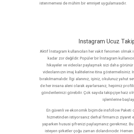
istenmemesi de mühim bir emniyet uygulamasıdır.
Instagram Ucuz Takip
Aktif İnstagram kullanıcıları her vakit fenomen olmak
kadar zor değildir. Popüler bir İnstagram kullanıcıs
hikayeler ve videolar paylaşmak sizi daha görünür ha
videolarınızın imaj kalitelerine itina göstermelisin
bırakılmamalıdır. İlgi alanınız, işiniz, okulunuz yahut sevd
de her insana aleni olarak ayarlarsanız, hepimiz profiliniz
gönderilerinizi görebilir. Çok sayıda takipçiye haiz olm
işlemlerine başlay
En güvenli ve ekonomik biçimde insfollow Paketi 
hizmetinden istiyorsanız derhal firmamızı ziyaret e
yaparken hususi şifrenizi paylaşmanız gerekmez. Bu y
isteyen şirketler çoğu zaman dolandırıcıdır. Hemen şi