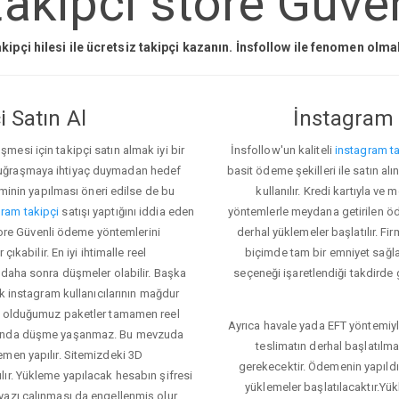
takipci store Güven
kipçi hilesi ile ücretsiz takipçi kazanın. İnsfollow ile fenomen olm
 Satın Al
İnstagram 
esi için takipçi satın almak iyi bir
İnsfollow'un kaliteli
instagram ta
 uğraşmaya ihtiyaç duymadan hedef
basit ödeme şekilleri ile satın al
eminin yapılması öneri edilse de bu
kullanılır. Kredi kartıyla 
ram takipçi
satışı yaptığını iddia eden
yöntemlerle meydana getirilen öde
store Güvenli ödeme yöntemlerini
derhal yüklemeler başlatılır. Fir
ıkabilir. En iyi ihtimalle reel
biçimde tam bir emniyet sağl
 daha sonra düşmeler olabilir. Başka
seçeneği işaretlendiği takdirde 
ok instagram kullanıcılarının mağdur
ış olduğumuz paketler tamamen reel
Ayrıca havale yada EFT yöntemiyl
asında düşme yaşanmaz. Bu mevzuda
teslimatın derhal başlatılm
emen yapılır. Sitemizdeki 3D
gerekecektir. Ödemenin yapıld
ır. Yükleme yapılacak hesabın şifresi
yüklemeler başlatılacaktır.Yü
yazı çalınması da engellenmiş olur.