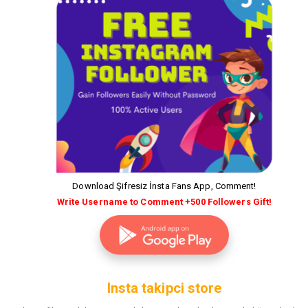
Download Şifresiz İnsta Fans App, Comment!
Write Username to Comment +500 Followers Gift!
Insta takipci store