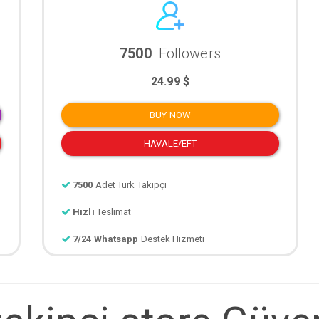
7500
Followers
24.99 $
BUY NOW
HAVALE/EFT
7500
Adet Türk Takipçi
Hızlı
Teslimat
7/24 Whatsapp
Destek Hizmeti