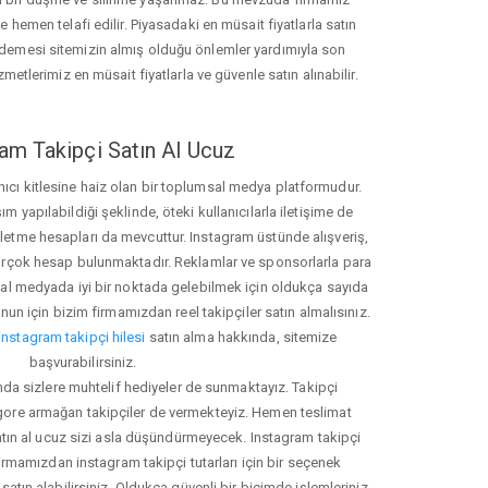
hemen telafi edilir. Piyasadaki en müsait fiyatlarla satın
ödemesi sitemizin almış olduğu önlemler yardımıyla son
zmetlerimiz en müsait fiyatlarla ve güvenle satın alınabilir.
am Takipçi Satın Al Ucuz
nıcı kitlesine haiz olan bir toplumsal medya platformudur.
yapılabildiği şeklinde, öteki kullanıcılarla iletişime de
işletme hesapları da mevcuttur. Instagram üstünde alışveriş,
 birçok hesap bulunmaktadır. Reklamlar ve sponsorlarla para
 medyada iyi bir noktada gelebilmek için oldukça sayıda
unun için bizim firmamızdan reel takipçiler satın almalısınız.
instagram takipçi hilesi
satın alma hakkında, sitemize
başvurabilirsiniz.
nda sizlere muhtelif hediyeler de sunmaktayız. Takipçi
 gore armağan takipçiler de vermekteyiz. Hemen teslimat
atın al ucuz sizi asla düşündürmeyecek. Instagram takipçi
 firmamızdan instagram takipçi tutarları için bir seçenek
satın alabilirsiniz. Oldukça güvenli bir biçimde işlemleriniz