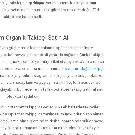
 kişi bilgilerinin gizliliğine verilen önemden kaynaklanır.
nli hizmetini alanlar hususi bilgilerini vermeden doğal Türk
takipçilere haiz olabilir.
m Organik Takipçi Satın Al
üyüp güçlenmesi kullananların popülaritelerini müspet
hesabı laf mevzusu ise maddi yarar da sağlanır. Çünkü takipçi
na ulaşmak, potansiyel müşterileri etkileyerek daha oldukça
 Bu nedenle web arama motorlarında
instagram doğal takipçi
ı sıkça yapılır. Instagram, takipçi sayısı oldukça olan ve
eni alan hesapların ve paylaşımlarının keşfet sekmesinde
layabilir. Bu nedenle Insta takipci store takipçi satın almak
oldukça faydalıdır.
u İnstagram takipçi paketleri yüksek kalitede takipçiler
rk hesaplardan takipçi kazanılması mümkündür. Satın alınan
akipçi, satın alma işleminden derhal sonrasında yüklenmeye
da yükleme tamamlanır. Hesapların reel olması sebebiyle
i bir düşme ve silinme yaşanmaz. Bu mevzuda firmamız