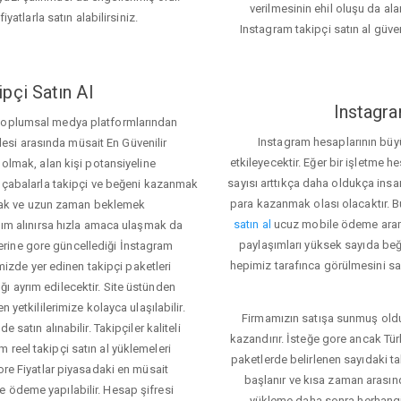
verilmesinin ehil oluşu da alan
iyatlarla satın alabilirsiniz.
Instagram takipçi satın al güve
pçi Satın Al
Instagra
 toplumsal medya platformlarından
Instagram hesaplarının büy
itlesi arasında müsait En Güvenilir
etkileyecektir. Eğer bir işletme 
 olmak, alan kişi potansiyeline
sayısı arttıkça daha oldukça insa
el çabalarla takipçi ve beğeni kazanmak
para kazanmak olası olacaktır.
mak ve uzun zaman beklemek
satın al
ucuz mobile ödeme aramas
rdım alınırsa hızla amaca ulaşmak da
paylaşımları yüksek sayıda beğ
rine gore güncellediği İnstagram
hepimiz tarafınca görülmesini sağ
temizde yer edinen takipçi paketleri
ı ayrım edilecektir. Site üstünden
 yetkililerimize kolayca ulaşılabilir.
Firmamızın satışa sunmuş olduğ
 satın alınabilir. Takipçiler kaliteli
kazandırır. İsteğe gore ancak Tü
 reel takipçi satın al yüklemeleri
paketlerde belirlenen sayıdaki t
tore Fiyatlar piyasadaki en müsait
başlanır ve kısa zaman arasın
e ödeme yapılabilir. Hesap şifresi
yükleme daha sonra herhang