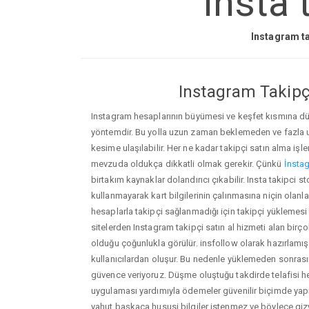
Insta 
Instagram ta
Instagram Takipçi
Instagram hesaplarının büyümesi ve keşfet kısmına düşm
yöntemdir. Bu yolla uzun zaman beklemeden ve fazla
kesime ulaşılabilir. Her ne kadar takipçi satın alma işl
mevzuda oldukça dikkatli olmak gerekir. Çünkü
İnstag
birtakım kaynaklar dolandırıcı çıkabilir. Insta takipci 
kullanmayarak kart bilgilerinin çalınmasına niçin olanlar ç
hesaplarla takipçi sağlanmadığı için takipçi yüklemesi
sitelerden Instagram takipçi satın al hizmeti alan birç
olduğu çoğunlukla görülür. insfollow olarak hazırlam
kullanıcılardan oluşur. Bu nedenle yüklemeden sonr
güvence veriyoruz. Düşme oluştuğu takdirde telafisi h
uygulaması yardımıyla ödemeler güvenilir biçimde yapıl
yahut başkaca hususi bilgiler istenmez ve böylece giz