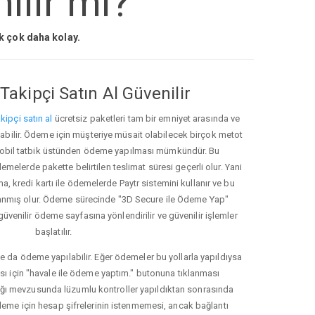
ilir mi?
ak çok daha kolay.
Takipçi Satın Al Güvenilir
kipçi satın al
ücretsiz paketleri tam bir emniyet arasında ve
ınabilir. Ödeme için müşteriye müsait olabilecek birçok metot
ve mobil tatbik üstünden ödeme yapılması mümkündür. Bu
melerde pakette belirtilen teslimat süresi geçerli olur. Yani
ma, kredi kartı ile ödemelerde Paytr sistemini kullanır ve bu
anmış olur. Ödeme sürecinde "3D Secure ile Ödeme Yap"
güvenilir ödeme sayfasına yönlendirilir ve güvenilir işlemler
başlatılır.
e da ödeme yapılabilir. Eğer ödemeler bu yollarla yapıldıysa
ası için "havale ile ödeme yaptım." butonuna tıklanması
ığı mevzusunda lüzumlu kontroller yapıldıktan sonrasında
kleme için hesap şifrelerinin istenmemesi, ancak bağlantı