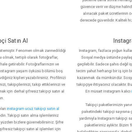
güvence verir ve düşme halinde 
alınacak paket ücretlerinin 
derecede güvenlidir. Kaliteli hi
çi Satın Al
Instagr
 istemiştir. Fenomen olmak zannedildiği
Instagram, fazlaca yoğun kulla
ı olmak, tertipli olarak fotoğraflar,
Sosyal medya üstünde paylaşım 
le getirebilir. Fotoğraflarınızın ve
geçilebilir. Sadece şahıs değil 
iz. Instagram yaşam öyküsü bölümü boş
tecim yahut herhangi bir iş için
iğiniz kişileri yazabilirsiniz. Profilinizi
kazanmak da mümkündür. Sosyal
i, takipçilerinizi, takip ettiklerinizi ve
takipçiye ihtiyacınız olacaktır. B
ak için derhal şifresiz takipçi satın al
En müsait instagram kalıcı
ın.
Takipçi paketlerimizin yanı
olan
instagram ucuz takipçi satın al
paketindeki takipçi sayısına
din. Takipçi satın alma işlemleriniz
yardımıyla Instagram takipçi s
üzden bizlere güvenebilirsiniz. Şifre
paketlerimiz aylıktır. Bizim
fresiz takipçi satın al işlemleri için
belirledikten sonrasında, derhal 