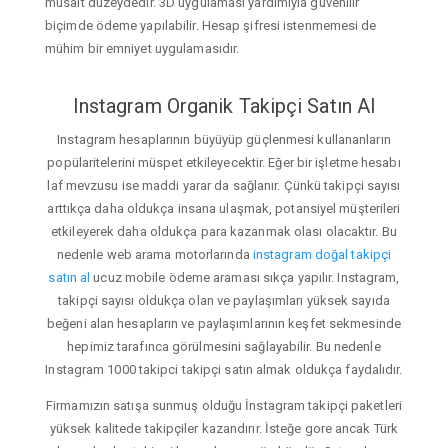
müsait düzeydedir. 3D uygulaması yardımıyla güvenilir
biçimde ödeme yapılabilir. Hesap şifresi istenmemesi de
mühim bir emniyet uygulamasıdır.
Instagram Organik Takipçi Satın Al
Instagram hesaplarının büyüyüp güçlenmesi kullananların
popülaritelerini müspet etkileyecektir. Eğer bir işletme hesabı
laf mevzusu ise maddi yarar da sağlanır. Çünkü takipçi sayısı
arttıkça daha oldukça insana ulaşmak, potansiyel müşterileri
etkileyerek daha oldukça para kazanmak olası olacaktır. Bu
nedenle web arama motorlarında
instagram doğal takipçi
satın al
ucuz mobile ödeme araması sıkça yapılır. Instagram,
takipçi sayısı oldukça olan ve paylaşımları yüksek sayıda
beğeni alan hesapların ve paylaşımlarının keşfet sekmesinde
hepimiz tarafınca görülmesini sağlayabilir. Bu nedenle
Instagram 1000 takipci takipçi satın almak oldukça faydalıdır.
Firmamızın satışa sunmuş olduğu İnstagram takipçi paketleri
yüksek kalitede takipçiler kazandırır. İsteğe gore ancak Türk