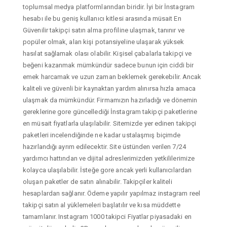
toplumsal medya platformlarından biridir. İyi bir İnstagram
hesabı ile bu geniş kullanıcı kitlesi arasında müsait En
Güvenilir takipçi satın alma profiline ulaşmak, tanınır ve
popüler olmak, alan kişi potansiyeline ulaşarak yüksek
hasılat sağlamak olası olabilir. Kişisel çabalarla takipçi ve
beğeni kazanmak mümkündür sadece bunun için ciddi bir
emek harcamak ve uzun zaman beklemek gerekebilir. Ancak
kaliteli ve güvenli bir kaynaktan yardım alınırsa hızla amaca
ulaşmak da mümkündür. Firmamızın hazırladığı ve dönemin
gereklerine gore güncellediği İnstagram takipçi paketlerine
en müsait fiyatlarla ulaşılabilir. Sitemizde yer edinen takipçi
paketleri incelendiğinde ne kadar ustalaşmış biçimde
hazırlandığı ayrım edilecektir. Site üstünden verilen 7/24
yardımcı hattından ve dijital adreslerimizden yetkililerimize
kolayca ulaşılabilir. İsteğe gore ancak yerli kullanıcılardan
oluşan paketler de satın alınabilir. Takipçiler kaliteli
hesaplardan sağlanır. Ödeme yapılır yapılmaz instagram reel
takipçi satın al yüklemeleri başlatılır ve kısa müddette
tamamlanır. Instagram 1000 takipci Fiyatlar piyasadaki en