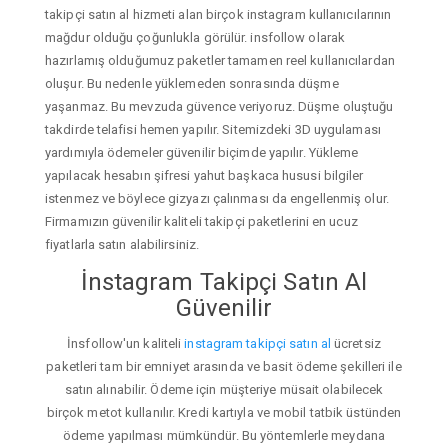
takipçi satın al hizmeti alan birçok instagram kullanıcılarının
mağdur olduğu çoğunlukla görülür. insfollow olarak
hazırlamış olduğumuz paketler tamamen reel kullanıcılardan
oluşur. Bu nedenle yüklemeden sonrasında düşme
yaşanmaz. Bu mevzuda güvence veriyoruz. Düşme oluştuğu
takdirde telafisi hemen yapılır. Sitemizdeki 3D uygulaması
yardımıyla ödemeler güvenilir biçimde yapılır. Yükleme
yapılacak hesabın şifresi yahut başkaca hususi bilgiler
istenmez ve böylece gizyazı çalınması da engellenmiş olur.
Firmamızın güvenilir kaliteli takipçi paketlerini en ucuz
fiyatlarla satın alabilirsiniz.
İnstagram Takipçi Satın Al
Güvenilir
İnsfollow'un kaliteli
instagram takipçi satın al
ücretsiz
paketleri tam bir emniyet arasında ve basit ödeme şekilleri ile
satın alınabilir. Ödeme için müşteriye müsait olabilecek
birçok metot kullanılır. Kredi kartıyla ve mobil tatbik üstünden
ödeme yapılması mümkündür. Bu yöntemlerle meydana