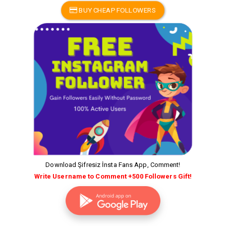
BUY CHEAP FOLLOWERS
Download Şifresiz İnsta Fans App, Comment!
Write Username to Comment +500 Followers Gift!