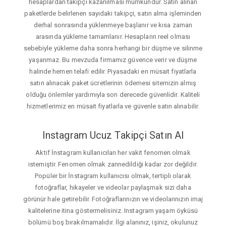
hesaplardan takipçi kazanılması mümkündür. Satın alınan
paketlerde belirlenen sayıdaki takipçi, satın alma işleminden
derhal sonrasında yüklenmeye başlanır ve kısa zaman
arasında yükleme tamamlanır. Hesapların reel olması
sebebiyle yükleme daha sonra herhangi bir düşme ve silinme
yaşanmaz. Bu mevzuda firmamız güvence verir ve düşme
halinde hemen telafi edilir. Piyasadaki en müsait fiyatlarla
satın alınacak paket ücretlerinin ödemesi sitemizin almış
olduğu önlemler yardımıyla son derecede güvenlidir. Kaliteli
hizmetlerimiz en müsait fiyatlarla ve güvenle satın alınabilir.
Instagram Ucuz Takipçi Satın Al
Aktif İnstagram kullanıcıları her vakit fenomen olmak
istemiştir. Fenomen olmak zannedildiği kadar zor değildir.
Popüler bir İnstagram kullanıcısı olmak, tertipli olarak
fotoğraflar, hikayeler ve videolar paylaşmak sizi daha
görünür hale getirebilir. Fotoğraflarınızın ve videolarınızın imaj
kalitelerine itina göstermelisiniz. Instagram yaşam öyküsü
bölümü boş bırakılmamalıdır. İlgi alanınız, işiniz, okulunuz