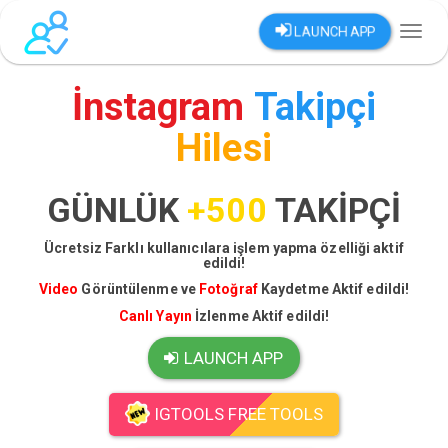
LAUNCH APP
Toggl
naviga
İnstagram
Takipçi
Hilesi
GÜNLÜK
+500
TAKİPÇİ
Ücretsiz Farklı kullanıcılara işlem yapma özelliği aktif
edildi!
Video
Görüntülenme ve
Fotoğraf
Kaydetme Aktif edildi!
Canlı Yayın
İzlenme Aktif edildi!
LAUNCH APP
IGTOOLS FREE TOOLS