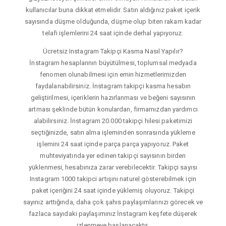
kullanıcılar buna dikkat etmelidir. Satın aldığınız paket içerik
sayısında düşme olduğunda, düşme olup biten rakam kadar
telafi işlemlerini 24 saat içinde derhal yapıyoruz.
Ücretsiz Instagram Takipçi Kasma Nasıl Yapılır?
İnstagram hesaplarının büyütülmesi, toplumsal medyada
fenomen olunabilmesi için emin hizmetlerimizden
faydalanabilirsiniz. İnstagram takipçi kasma hesabın
geliştirilmesi, içeriklerin hazırlanması ve beğeni sayısının
artması şeklinde bütün konulardan, firmamızdan yardımcı
alabilirsiniz. İnstagram 20.000 takipçi hilesi paketimizi
seçtiğinizde, satın alma işleminden sonrasında yükleme
işlemini 24 saat içinde parça parça yapıyoruz. Paket
muhteviyatında yer edinen takipçi sayısının birden
yüklenmesi, hesabınıza zarar verebilecektir. Takipçi sayısı
Instagram 1000 takipci artışını naturel gösterebilmek için
paket içeriğini 24 saat içinde yüklemiş oluyoruz. Takipçi
sayınız arttığında, daha çok şahıs paylaşımlarınızı görecek ve
fazlaca sayıdaki paylaşımınız İnstagram keşfete düşerek
izlenmeye başlanacaktır.