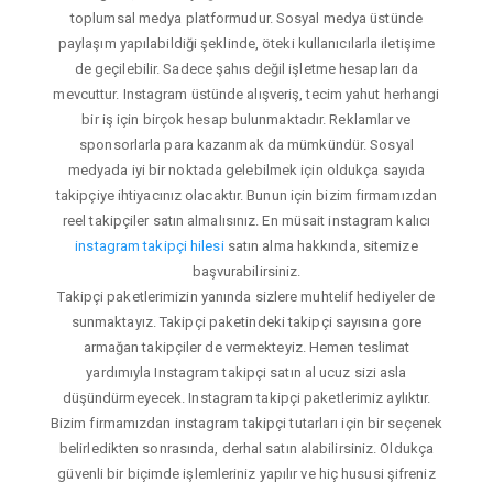
toplumsal medya platformudur. Sosyal medya üstünde
paylaşım yapılabildiği şeklinde, öteki kullanıcılarla iletişime
de geçilebilir. Sadece şahıs değil işletme hesapları da
mevcuttur. Instagram üstünde alışveriş, tecim yahut herhangi
bir iş için birçok hesap bulunmaktadır. Reklamlar ve
sponsorlarla para kazanmak da mümkündür. Sosyal
medyada iyi bir noktada gelebilmek için oldukça sayıda
takipçiye ihtiyacınız olacaktır. Bunun için bizim firmamızdan
reel takipçiler satın almalısınız. En müsait instagram kalıcı
instagram takipçi hilesi
satın alma hakkında, sitemize
başvurabilirsiniz.
Takipçi paketlerimizin yanında sizlere muhtelif hediyeler de
sunmaktayız. Takipçi paketindeki takipçi sayısına gore
armağan takipçiler de vermekteyiz. Hemen teslimat
yardımıyla Instagram takipçi satın al ucuz sizi asla
düşündürmeyecek. Instagram takipçi paketlerimiz aylıktır.
Bizim firmamızdan instagram takipçi tutarları için bir seçenek
belirledikten sonrasında, derhal satın alabilirsiniz. Oldukça
güvenli bir biçimde işlemleriniz yapılır ve hiç hususi şifreniz