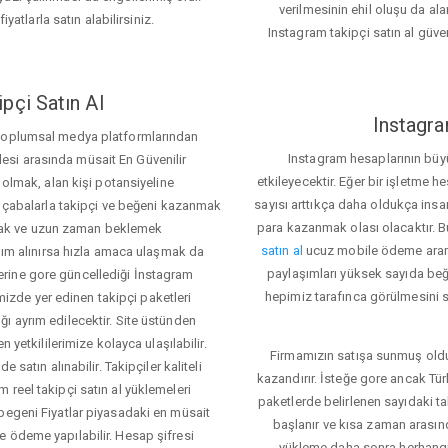
verilmesinin ehil oluşu da alan
iyatlarla satın alabilirsiniz.
Instagram takipçi satın al güve
pçi Satın Al
Instagra
 toplumsal medya platformlarından
Instagram hesaplarının büy
itlesi arasında müsait En Güvenilir
etkileyecektir. Eğer bir işletme 
 olmak, alan kişi potansiyeline
sayısı arttıkça daha oldukça insa
el çabalarla takipçi ve beğeni kazanmak
para kazanmak olası olacaktır.
mak ve uzun zaman beklemek
satın al
ucuz mobile ödeme aramas
rdım alınırsa hızla amaca ulaşmak da
paylaşımları yüksek sayıda beğ
rine gore güncellediği İnstagram
hepimiz tarafınca görülmesini s
temizde yer edinen takipçi paketleri
ı ayrım edilecektir. Site üstünden
 yetkililerimize kolayca ulaşılabilir.
Firmamızın satışa sunmuş olduğ
 satın alınabilir. Takipçiler kaliteli
kazandırır. İsteğe gore ancak Tü
 reel takipçi satın al yüklemeleri
paketlerde belirlenen sayıdaki t
begeni Fiyatlar piyasadaki en müsait
başlanır ve kısa zaman arasın
e ödeme yapılabilir. Hesap şifresi
yükleme daha sonra herhang