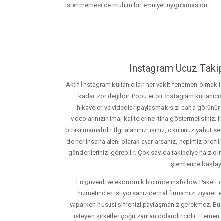
istenmemesi de mühim bir emniyet uygulamasıdır.
Instagram Ucuz Takip
Aktif İnstagram kullanıcıları her vakit fenomen olmak
kadar zor değildir. Popüler bir İnstagram kullanıcıs
hikayeler ve videolar paylaşmak sizi daha görünür ha
videolarınızın imaj kalitelerine itina göstermelisin
bırakılmamalıdır. İlgi alanınız, işiniz, okulunuz yahut sevd
de her insana aleni olarak ayarlarsanız, hepimiz profiliniz
gönderilerinizi görebilir. Çok sayıda takipçiye haiz olm
işlemlerine başlay
En güvenli ve ekonomik biçimde insfollow Paketi 
hizmetinden istiyorsanız derhal firmamızı ziyaret e
yaparken hususi şifrenizi paylaşmanız gerekmez. Bu y
isteyen şirketler çoğu zaman dolandırıcıdır. Hemen şi