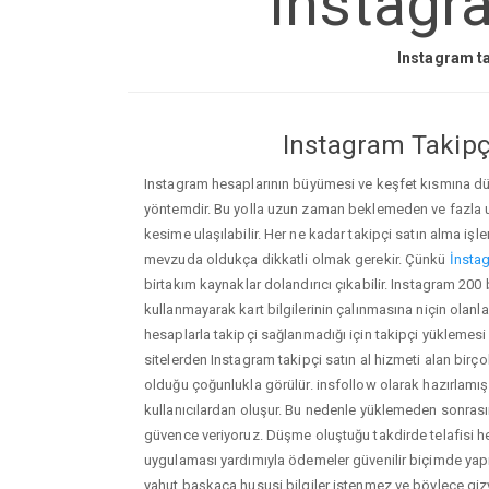
Instagr
Instagram ta
Instagram Takipçi
Instagram hesaplarının büyümesi ve keşfet kısmına düşm
yöntemdir. Bu yolla uzun zaman beklemeden ve fazla
kesime ulaşılabilir. Her ne kadar takipçi satın alma işl
mevzuda oldukça dikkatli olmak gerekir. Çünkü
İnstag
birtakım kaynaklar dolandırıcı çıkabilir. Instagram 20
kullanmayarak kart bilgilerinin çalınmasına niçin olanlar ç
hesaplarla takipçi sağlanmadığı için takipçi yüklemesi
sitelerden Instagram takipçi satın al hizmeti alan birç
olduğu çoğunlukla görülür. insfollow olarak hazırlam
kullanıcılardan oluşur. Bu nedenle yüklemeden sonr
güvence veriyoruz. Düşme oluştuğu takdirde telafisi h
uygulaması yardımıyla ödemeler güvenilir biçimde yapıl
yahut başkaca hususi bilgiler istenmez ve böylece giz