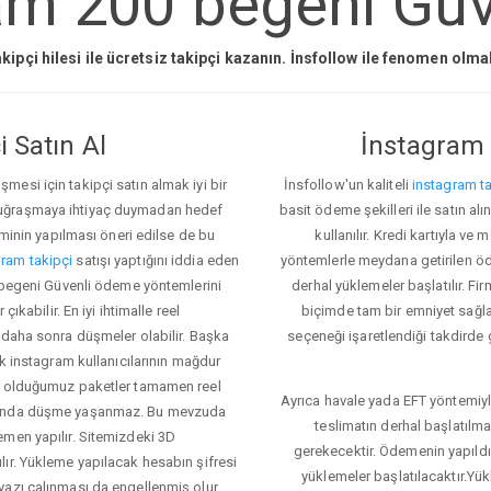
am 200 begeni Güve
kipçi hilesi ile ücretsiz takipçi kazanın. İnsfollow ile fenomen olm
 Satın Al
İnstagram 
esi için takipçi satın almak iyi bir
İnsfollow'un kaliteli
instagram ta
 uğraşmaya ihtiyaç duymadan hedef
basit ödeme şekilleri ile satın al
eminin yapılması öneri edilse de bu
kullanılır. Kredi kartıyla 
ram takipçi
satışı yaptığını iddia eden
yöntemlerle meydana getirilen öde
0 begeni Güvenli ödeme yöntemlerini
derhal yüklemeler başlatılır. Fir
ıkabilir. En iyi ihtimalle reel
biçimde tam bir emniyet sağl
 daha sonra düşmeler olabilir. Başka
seçeneği işaretlendiği takdirde 
ok instagram kullanıcılarının mağdur
ış olduğumuz paketler tamamen reel
Ayrıca havale yada EFT yöntemiyl
asında düşme yaşanmaz. Bu mevzuda
teslimatın derhal başlatılm
emen yapılır. Sitemizdeki 3D
gerekecektir. Ödemenin yapıld
ır. Yükleme yapılacak hesabın şifresi
yüklemeler başlatılacaktır.Yü
yazı çalınması da engellenmiş olur.