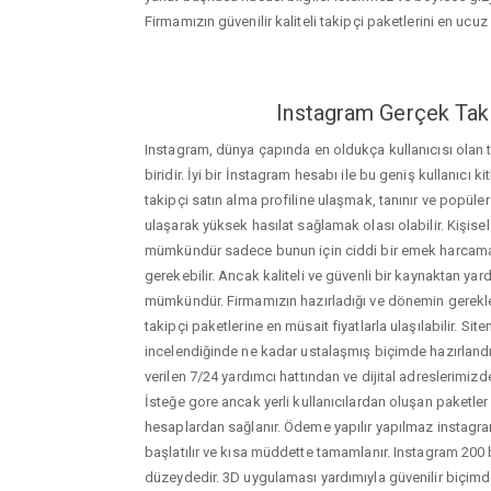
Firmamızın güvenilir kaliteli takipçi paketlerini en ucuz f
Instagram Gerçek Taki
Instagram, dünya çapında en oldukça kullanıcısı olan
biridir. İyi bir İnstagram hesabı ile bu geniş kullanıcı k
takipçi satın alma profiline ulaşmak, tanınır ve popüler
ulaşarak yüksek hasılat sağlamak olası olabilir. Kişis
mümkündür sadece bunun için ciddi bir emek harca
gerekebilir. Ancak kaliteli ve güvenli bir kaynaktan ya
mümkündür. Firmamızın hazırladığı ve dönemin gerekle
takipçi paketlerine en müsait fiyatlarla ulaşılabilir. Si
incelendiğinde ne kadar ustalaşmış biçimde hazırlandığ
verilen 7/24 yardımcı hattından ve dijital adreslerimizden
İsteğe gore ancak yerli kullanıcılardan oluşan paketler de
hesaplardan sağlanır. Ödeme yapılır yapılmaz instagram
başlatılır ve kısa müddette tamamlanır. Instagram 200 
düzeydedir. 3D uygulaması yardımıyla güvenilir biçimd