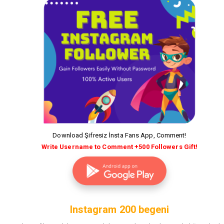
Download Şifresiz İnsta Fans App, Comment!
Write Username to Comment +500 Followers Gift!
Instagram 200 begeni