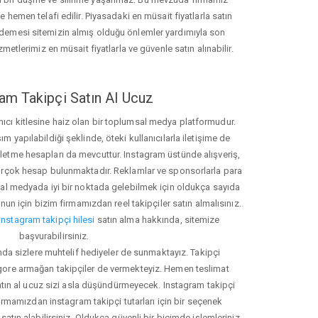
hemen telafi edilir. Piyasadaki en müsait fiyatlarla satın
ödemesi sitemizin almış olduğu önlemler yardımıyla son
zmetlerimiz en müsait fiyatlarla ve güvenle satın alınabilir.
am Takipçi Satın Al Ucuz
nıcı kitlesine haiz olan bir toplumsal medya platformudur.
yapılabildiği şeklinde, öteki kullanıcılarla iletişime de
işletme hesapları da mevcuttur. Instagram üstünde alışveriş,
 birçok hesap bulunmaktadır. Reklamlar ve sponsorlarla para
 medyada iyi bir noktada gelebilmek için oldukça sayıda
unun için bizim firmamızdan reel takipçiler satın almalısınız.
instagram takipçi hilesi
satın alma hakkında, sitemize
başvurabilirsiniz.
nda sizlere muhtelif hediyeler de sunmaktayız. Takipçi
 gore armağan takipçiler de vermekteyiz. Hemen teslimat
atın al ucuz sizi asla düşündürmeyecek. Instagram takipçi
 firmamızdan instagram takipçi tutarları için bir seçenek
satın alabilirsiniz. Oldukça güvenli bir biçimde işlemleriniz