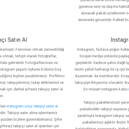
güvence verir ve düşme halinde 
alınacak paket ücretlerinin 
derecede güvenlidir. Kaliteli hi
çi Satın Al
Instagr
 istemiştir. Fenomen olmak zannedildiği
Instagram, fazlaca yoğun kulla
ı olmak, tertipli olarak fotoğraflar,
Sosyal medya üstünde paylaşım 
le getirebilir. Fotoğraflarınızın ve
geçilebilir. Sadece şahıs değil 
iz. Instagram yaşam öyküsü bölümü boş
tecim yahut herhangi bir iş için
iğiniz kişileri yazabilirsiniz. Profilinizi
kazanmak da mümkündür. Sosyal
i, takipçilerinizi, takip ettiklerinizi ve
takipçiye ihtiyacınız olacaktır. B
ak için derhal şifresiz takipçi satın al
En müsait instagram kalıcı
ın.
Takipçi paketlerimizin yanı
olan
instagram ucuz takipçi satın al
paketindeki takipçi sayısına
din. Takipçi satın alma işlemleriniz
yardımıyla Instagram takipçi s
üzden bizlere güvenebilirsiniz. Şifre
paketlerimiz aylıktır. Bizim
fresiz takipçi satın al işlemleri için
belirledikten sonrasında, derhal 