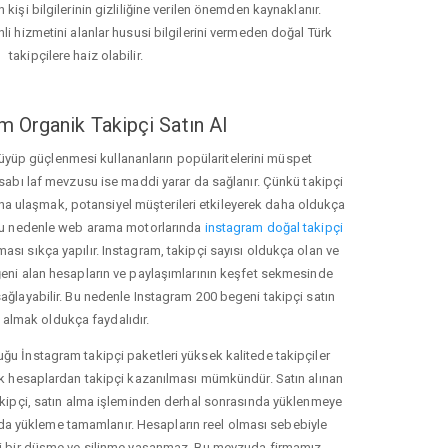
 kişi bilgilerinin gizliliğine verilen önemden kaynaklanır.
nli hizmetini alanlar hususi bilgilerini vermeden doğal Türk
takipçilere haiz olabilir.
m Organik Takipçi Satın Al
üyüp güçlenmesi kullananların popülaritelerini müspet
hesabı laf mevzusu ise maddi yarar da sağlanır. Çünkü takipçi
na ulaşmak, potansiyel müşterileri etkileyerek daha oldukça
 Bu nedenle web arama motorlarında
instagram doğal takipçi
ı sıkça yapılır. Instagram, takipçi sayısı oldukça olan ve
eni alan hesapların ve paylaşımlarının keşfet sekmesinde
ağlayabilir. Bu nedenle Instagram 200 begeni takipçi satın
almak oldukça faydalıdır.
u İnstagram takipçi paketleri yüksek kalitede takipçiler
rk hesaplardan takipçi kazanılması mümkündür. Satın alınan
akipçi, satın alma işleminden derhal sonrasında yüklenmeye
da yükleme tamamlanır. Hesapların reel olması sebebiyle
i bir düşme ve silinme yaşanmaz. Bu mevzuda firmamız