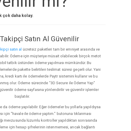
nilir mi?
ak çok daha kolay.
Takipçi Satın Al Güvenilir
kipçi satın al
ücretsiz paketleri tam bir emniyet arasında ve
ınabilir. Ödeme için müşteriye müsait olabilecek birçok metot
ve mobil tatbik üstünden ödeme yapılması mümkündür. Bu
melerde pakette belirtilen teslimat süresi geçerli olur. Yani
ma, kredi kartı ile ödemelerde Paytr sistemini kullanır ve bu
anmış olur. Ödeme sürecinde "3D Secure ile Ödeme Yap"
güvenilir ödeme sayfasına yönlendirilir ve güvenilir işlemler
başlatılır.
e da ödeme yapılabilir. Eğer ödemeler bu yollarla yapıldıysa
ası için "havale ile ödeme yaptım." butonuna tıklanması
ığı mevzusunda lüzumlu kontroller yapıldıktan sonrasında
kleme için hesap şifrelerinin istenmemesi, ancak bağlantı