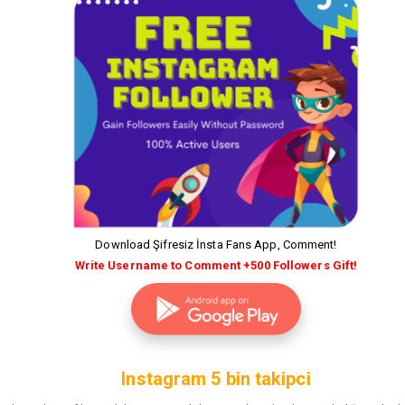
Download Şifresiz İnsta Fans App, Comment!
Write Username to Comment +500 Followers Gift!
Instagram 5 bin takipci