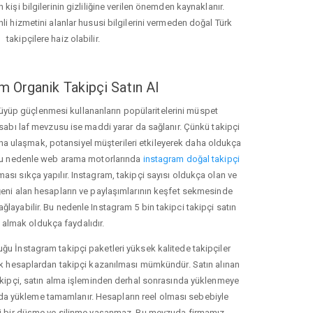
 kişi bilgilerinin gizliliğine verilen önemden kaynaklanır.
nli hizmetini alanlar hususi bilgilerini vermeden doğal Türk
takipçilere haiz olabilir.
m Organik Takipçi Satın Al
üyüp güçlenmesi kullananların popülaritelerini müspet
hesabı laf mevzusu ise maddi yarar da sağlanır. Çünkü takipçi
na ulaşmak, potansiyel müşterileri etkileyerek daha oldukça
 Bu nedenle web arama motorlarında
instagram doğal takipçi
ı sıkça yapılır. Instagram, takipçi sayısı oldukça olan ve
eni alan hesapların ve paylaşımlarının keşfet sekmesinde
ğlayabilir. Bu nedenle Instagram 5 bin takipci takipçi satın
almak oldukça faydalıdır.
u İnstagram takipçi paketleri yüksek kalitede takipçiler
rk hesaplardan takipçi kazanılması mümkündür. Satın alınan
akipçi, satın alma işleminden derhal sonrasında yüklenmeye
da yükleme tamamlanır. Hesapların reel olması sebebiyle
i bir düşme ve silinme yaşanmaz. Bu mevzuda firmamız