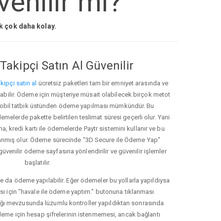
enilir mi?
ak çok daha kolay.
Takipçi Satın Al Güvenilir
kipçi satın al
ücretsiz paketleri tam bir emniyet arasında ve
ınabilir. Ödeme için müşteriye müsait olabilecek birçok metot
ve mobil tatbik üstünden ödeme yapılması mümkündür. Bu
melerde pakette belirtilen teslimat süresi geçerli olur. Yani
ma, kredi kartı ile ödemelerde Paytr sistemini kullanır ve bu
anmış olur. Ödeme sürecinde "3D Secure ile Ödeme Yap"
güvenilir ödeme sayfasına yönlendirilir ve güvenilir işlemler
başlatılır.
e da ödeme yapılabilir. Eğer ödemeler bu yollarla yapıldıysa
ası için "havale ile ödeme yaptım." butonuna tıklanması
ığı mevzusunda lüzumlu kontroller yapıldıktan sonrasında
kleme için hesap şifrelerinin istenmemesi, ancak bağlantı