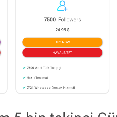
7500
Followers
24.99 $
BUY NOW
HAVALE/EFT
7500
Adet Türk Takipçi
Hızlı
Teslimat
7/24 Whatsapp
Destek Hizmeti