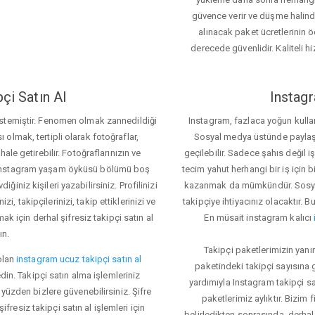
güvence verir ve düşme halinde 
alınacak paket ücretlerinin 
derecede güvenlidir. Kaliteli hi
çi Satın Al
Instagr
 istemiştir. Fenomen olmak zannedildiği
Instagram, fazlaca yoğun kulla
ı olmak, tertipli olarak fotoğraflar,
Sosyal medya üstünde paylaşım 
le getirebilir. Fotoğraflarınızın ve
geçilebilir. Sadece şahıs değil 
iz. Instagram yaşam öyküsü bölümü boş
tecim yahut herhangi bir iş için
iğiniz kişileri yazabilirsiniz. Profilinizi
kazanmak da mümkündür. Sosyal
i, takipçilerinizi, takip ettiklerinizi ve
takipçiye ihtiyacınız olacaktır. B
ak için derhal şifresiz takipçi satın al
En müsait instagram kalıcı
ın.
Takipçi paketlerimizin yanı
olan
instagram ucuz takipçi satın al
paketindeki takipçi sayısına
din. Takipçi satın alma işlemleriniz
yardımıyla Instagram takipçi s
üzden bizlere güvenebilirsiniz. Şifre
paketlerimiz aylıktır. Bizim
fresiz takipçi satın al işlemleri için
belirledikten sonrasında, derhal 