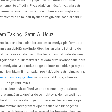
hemen telafi edilir. Piyasadaki en müsait fiyatlarla satın
ödemesi sitemizin almış olduğu önlemler yardımıyla son
zmetlerimiz en müsait fiyatlarla ve güvenle satın alınabilir.
am Takipçi Satın Al Ucuz
nıcı kitlesine haiz olan bir toplumsal medya platformudur.
yapılabildiği şeklinde, öteki kullanıcılarla iletişime de
işletme hesapları da mevcuttur. Instagram üstünde alışveriş,
 birçok hesap bulunmaktadır. Reklamlar ve sponsorlarla para
 medyada iyi bir noktada gelebilmek için oldukça sayıda
unun için bizim firmamızdan reel takipçiler satın almalısınız.
instagram takipçi hilesi
satın alma hakkında, sitemize
başvurabilirsiniz.
nda sizlere muhtelif hediyeler de sunmaktayız. Takipçi
 gore armağan takipçiler de vermekteyiz. Hemen teslimat
atın al ucuz sizi asla düşündürmeyecek. Instagram takipçi
 firmamızdan instagram takipçi tutarları için bir seçenek
satın alabilirsiniz. Oldukça güvenli bir biçimde işlemleriniz