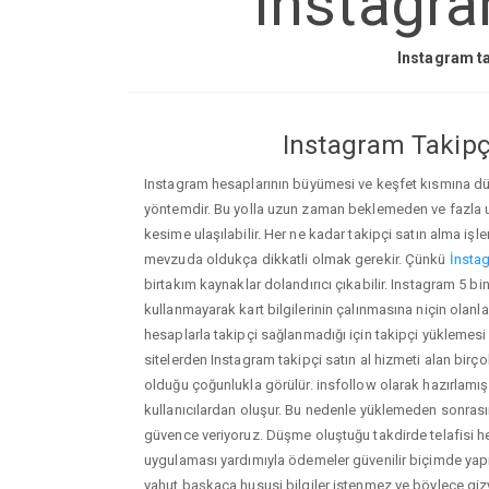
Instagra
Instagram ta
Instagram Takipçi
Instagram hesaplarının büyümesi ve keşfet kısmına düşm
yöntemdir. Bu yolla uzun zaman beklemeden ve fazla
kesime ulaşılabilir. Her ne kadar takipçi satın alma işl
mevzuda oldukça dikkatli olmak gerekir. Çünkü
İnstag
birtakım kaynaklar dolandırıcı çıkabilir. Instagram 5 b
kullanmayarak kart bilgilerinin çalınmasına niçin olanlar ç
hesaplarla takipçi sağlanmadığı için takipçi yüklemesi
sitelerden Instagram takipçi satın al hizmeti alan birç
olduğu çoğunlukla görülür. insfollow olarak hazırlam
kullanıcılardan oluşur. Bu nedenle yüklemeden sonr
güvence veriyoruz. Düşme oluştuğu takdirde telafisi h
uygulaması yardımıyla ödemeler güvenilir biçimde yapıl
yahut başkaca hususi bilgiler istenmez ve böylece giz