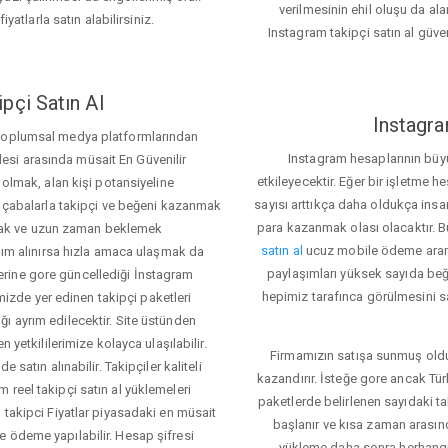
verilmesinin ehil oluşu da alan
iyatlarla satın alabilirsiniz.
Instagram takipçi satın al güve
pçi Satın Al
Instagra
 toplumsal medya platformlarından
Instagram hesaplarının büy
itlesi arasında müsait En Güvenilir
etkileyecektir. Eğer bir işletme 
 olmak, alan kişi potansiyeline
sayısı arttıkça daha oldukça insa
el çabalarla takipçi ve beğeni kazanmak
para kazanmak olası olacaktır.
mak ve uzun zaman beklemek
satın al
ucuz mobile ödeme aramas
rdım alınırsa hızla amaca ulaşmak da
paylaşımları yüksek sayıda beğ
rine gore güncellediği İnstagram
hepimiz tarafınca görülmesini sa
temizde yer edinen takipçi paketleri
ı ayrım edilecektir. Site üstünden
 yetkililerimize kolayca ulaşılabilir.
Firmamızın satışa sunmuş olduğ
 satın alınabilir. Takipçiler kaliteli
kazandırır. İsteğe gore ancak Tü
 reel takipçi satın al yüklemeleri
paketlerde belirlenen sayıdaki t
 takipci Fiyatlar piyasadaki en müsait
başlanır ve kısa zaman arasın
e ödeme yapılabilir. Hesap şifresi
yükleme daha sonra herhang