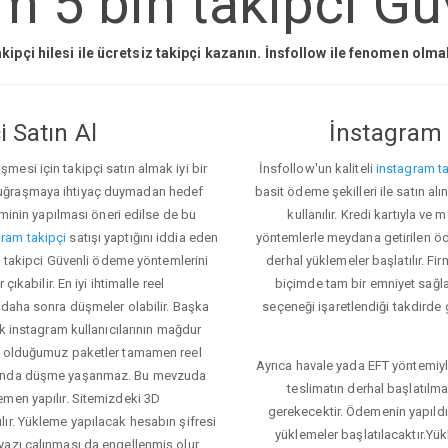
m 5 bin takipci Güv
kipçi hilesi ile ücretsiz takipçi kazanın. İnsfollow ile fenomen olm
 Satın Al
İnstagram 
esi için takipçi satın almak iyi bir
İnsfollow'un kaliteli
instagram ta
 uğraşmaya ihtiyaç duymadan hedef
basit ödeme şekilleri ile satın al
eminin yapılması öneri edilse de bu
kullanılır. Kredi kartıyla 
ram takipçi
satışı yaptığını iddia eden
yöntemlerle meydana getirilen öde
in takipci Güvenli ödeme yöntemlerini
derhal yüklemeler başlatılır. Fir
ıkabilir. En iyi ihtimalle reel
biçimde tam bir emniyet sağl
 daha sonra düşmeler olabilir. Başka
seçeneği işaretlendiği takdirde 
ok instagram kullanıcılarının mağdur
ış olduğumuz paketler tamamen reel
Ayrıca havale yada EFT yöntemiyl
asında düşme yaşanmaz. Bu mevzuda
teslimatın derhal başlatılm
emen yapılır. Sitemizdeki 3D
gerekecektir. Ödemenin yapıld
ır. Yükleme yapılacak hesabın şifresi
yüklemeler başlatılacaktır.Yü
yazı çalınması da engellenmiş olur.