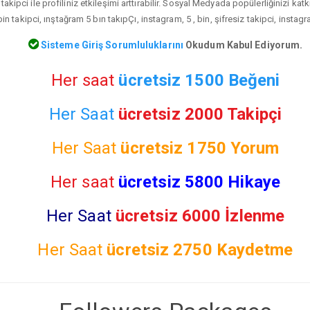
takipci ile profiliniz etkileşimi arttırabilir. Sosyal Medyada popülerliğinizi ka
in takipci, ınştağram 5 bın takıpÇı, instagram, 5 , bin, şifresiz takipci, instag
Sisteme Giriş Sorumluluklarını
Okudum Kabul Ediyorum.
Her saat
ücretsiz 1500 Beğeni
Her Saat
ücretsiz 2000 Takipçi
Her Saat
ücretsiz
1750 Yorum
Her saat
ücretsiz 5800 Hikaye
Her Saat
ücretsiz 6000 İzlenme
Her Saat
ücretsiz
2750 Kaydetme