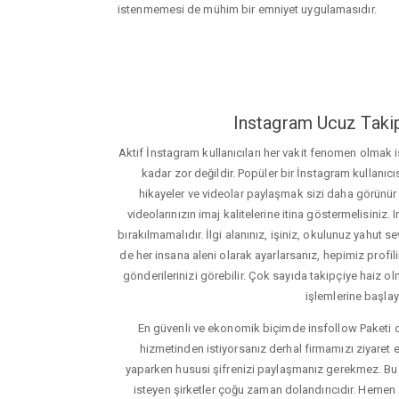
istenmemesi de mühim bir emniyet uygulamasıdır.
Instagram Ucuz Takip
Aktif İnstagram kullanıcıları her vakit fenomen olmak
kadar zor değildir. Popüler bir İnstagram kullanıcıs
hikayeler ve videolar paylaşmak sizi daha görünür ha
videolarınızın imaj kalitelerine itina göstermelisin
bırakılmamalıdır. İlgi alanınız, işiniz, okulunuz yahut sevd
de her insana aleni olarak ayarlarsanız, hepimiz profiliniz
gönderilerinizi görebilir. Çok sayıda takipçiye haiz olm
işlemlerine başlay
En güvenli ve ekonomik biçimde insfollow Paketi 
hizmetinden istiyorsanız derhal firmamızı ziyaret e
yaparken hususi şifrenizi paylaşmanız gerekmez. Bu y
isteyen şirketler çoğu zaman dolandırıcıdır. Hemen şi