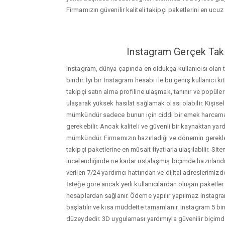
Firmamızın güvenilir kaliteli takipçi paketlerini en ucuz f
Instagram Gerçek Taki
Instagram, dünya çapında en oldukça kullanıcısı olan
biridir. İyi bir İnstagram hesabı ile bu geniş kullanıcı k
takipçi satın alma profiline ulaşmak, tanınır ve popüler
ulaşarak yüksek hasılat sağlamak olası olabilir. Kişis
mümkündür sadece bunun için ciddi bir emek harca
gerekebilir. Ancak kaliteli ve güvenli bir kaynaktan ya
mümkündür. Firmamızın hazırladığı ve dönemin gerekle
takipçi paketlerine en müsait fiyatlarla ulaşılabilir. Si
incelendiğinde ne kadar ustalaşmış biçimde hazırlandığ
verilen 7/24 yardımcı hattından ve dijital adreslerimizden
İsteğe gore ancak yerli kullanıcılardan oluşan paketler de
hesaplardan sağlanır. Ödeme yapılır yapılmaz instagram
başlatılır ve kısa müddette tamamlanır. Instagram 5 bin
düzeydedir. 3D uygulaması yardımıyla güvenilir biçimd