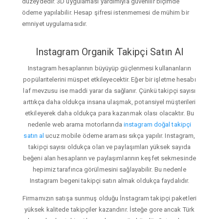
düzeydedir. 3D uygulaması yardımıyla güvenilir biçimde
ödeme yapılabilir. Hesap şifresi istenmemesi de mühim bir
emniyet uygulamasıdır.
Instagram Organik Takipçi Satın Al
Instagram hesaplarının büyüyüp güçlenmesi kullananların
popülaritelerini müspet etkileyecektir. Eğer bir işletme hesabı
laf mevzusu ise maddi yarar da sağlanır. Çünkü takipçi sayısı
arttıkça daha oldukça insana ulaşmak, potansiyel müşterileri
etkileyerek daha oldukça para kazanmak olası olacaktır. Bu
nedenle web arama motorlarında
instagram doğal takipçi
satın al
ucuz mobile ödeme araması sıkça yapılır. Instagram,
takipçi sayısı oldukça olan ve paylaşımları yüksek sayıda
beğeni alan hesapların ve paylaşımlarının keşfet sekmesinde
hepimiz tarafınca görülmesini sağlayabilir. Bu nedenle
Instagram begeni takipçi satın almak oldukça faydalıdır.
Firmamızın satışa sunmuş olduğu İnstagram takipçi paketleri
yüksek kalitede takipçiler kazandırır. İsteğe gore ancak Türk