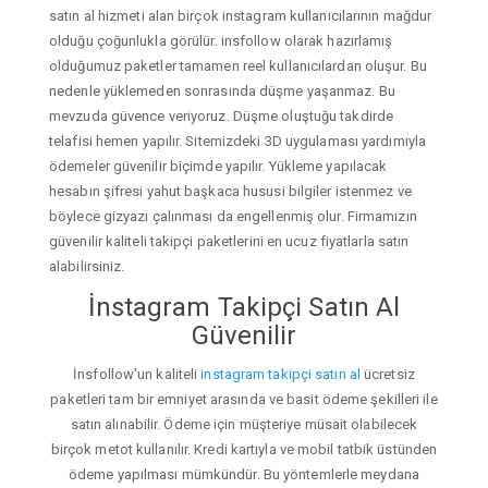
satın al hizmeti alan birçok instagram kullanıcılarının mağdur
olduğu çoğunlukla görülür. insfollow olarak hazırlamış
olduğumuz paketler tamamen reel kullanıcılardan oluşur. Bu
nedenle yüklemeden sonrasında düşme yaşanmaz. Bu
mevzuda güvence veriyoruz. Düşme oluştuğu takdirde
telafisi hemen yapılır. Sitemizdeki 3D uygulaması yardımıyla
ödemeler güvenilir biçimde yapılır. Yükleme yapılacak
hesabın şifresi yahut başkaca hususi bilgiler istenmez ve
böylece gizyazı çalınması da engellenmiş olur. Firmamızın
güvenilir kaliteli takipçi paketlerini en ucuz fiyatlarla satın
alabilirsiniz.
İnstagram Takipçi Satın Al
Güvenilir
İnsfollow'un kaliteli
instagram takipçi satın al
ücretsiz
paketleri tam bir emniyet arasında ve basit ödeme şekilleri ile
satın alınabilir. Ödeme için müşteriye müsait olabilecek
birçok metot kullanılır. Kredi kartıyla ve mobil tatbik üstünden
ödeme yapılması mümkündür. Bu yöntemlerle meydana