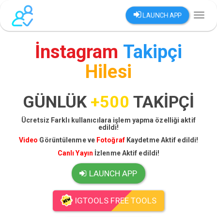
LAUNCH APP
Toggl
naviga
İnstagram
Takipçi
Hilesi
GÜNLÜK
+500
TAKİPÇİ
Ücretsiz Farklı kullanıcılara işlem yapma özelliği aktif
edildi!
Video
Görüntülenme ve
Fotoğraf
Kaydetme Aktif edildi!
Canlı Yayın
İzlenme Aktif edildi!
LAUNCH APP
IGTOOLS FREE TOOLS