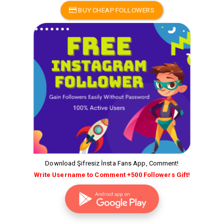
BUY CHEAP FOLLOWERS
Download Şifresiz İnsta Fans App, Comment!
Write Username to Comment +500 Followers Gift!