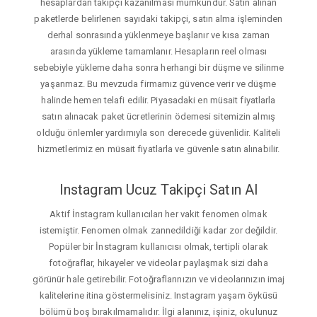
hesaplardan takipçi kazanılması mümkündür. Satın alınan
paketlerde belirlenen sayıdaki takipçi, satın alma işleminden
derhal sonrasında yüklenmeye başlanır ve kısa zaman
arasında yükleme tamamlanır. Hesapların reel olması
sebebiyle yükleme daha sonra herhangi bir düşme ve silinme
yaşanmaz. Bu mevzuda firmamız güvence verir ve düşme
halinde hemen telafi edilir. Piyasadaki en müsait fiyatlarla
satın alınacak paket ücretlerinin ödemesi sitemizin almış
olduğu önlemler yardımıyla son derecede güvenlidir. Kaliteli
hizmetlerimiz en müsait fiyatlarla ve güvenle satın alınabilir.
Instagram Ucuz Takipçi Satın Al
Aktif İnstagram kullanıcıları her vakit fenomen olmak
istemiştir. Fenomen olmak zannedildiği kadar zor değildir.
Popüler bir İnstagram kullanıcısı olmak, tertipli olarak
fotoğraflar, hikayeler ve videolar paylaşmak sizi daha
görünür hale getirebilir. Fotoğraflarınızın ve videolarınızın imaj
kalitelerine itina göstermelisiniz. Instagram yaşam öyküsü
bölümü boş bırakılmamalıdır. İlgi alanınız, işiniz, okulunuz