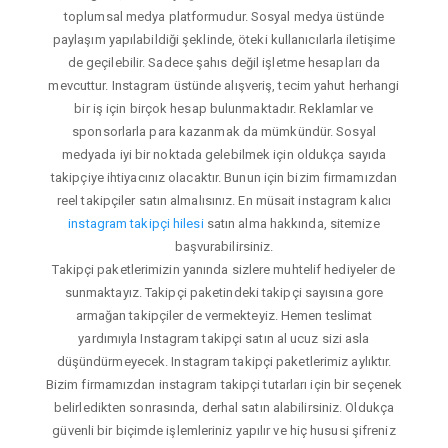
toplumsal medya platformudur. Sosyal medya üstünde
paylaşım yapılabildiği şeklinde, öteki kullanıcılarla iletişime
de geçilebilir. Sadece şahıs değil işletme hesapları da
mevcuttur. Instagram üstünde alışveriş, tecim yahut herhangi
bir iş için birçok hesap bulunmaktadır. Reklamlar ve
sponsorlarla para kazanmak da mümkündür. Sosyal
medyada iyi bir noktada gelebilmek için oldukça sayıda
takipçiye ihtiyacınız olacaktır. Bunun için bizim firmamızdan
reel takipçiler satın almalısınız. En müsait instagram kalıcı
instagram takipçi hilesi
satın alma hakkında, sitemize
başvurabilirsiniz.
Takipçi paketlerimizin yanında sizlere muhtelif hediyeler de
sunmaktayız. Takipçi paketindeki takipçi sayısına gore
armağan takipçiler de vermekteyiz. Hemen teslimat
yardımıyla Instagram takipçi satın al ucuz sizi asla
düşündürmeyecek. Instagram takipçi paketlerimiz aylıktır.
Bizim firmamızdan instagram takipçi tutarları için bir seçenek
belirledikten sonrasında, derhal satın alabilirsiniz. Oldukça
güvenli bir biçimde işlemleriniz yapılır ve hiç hususi şifreniz