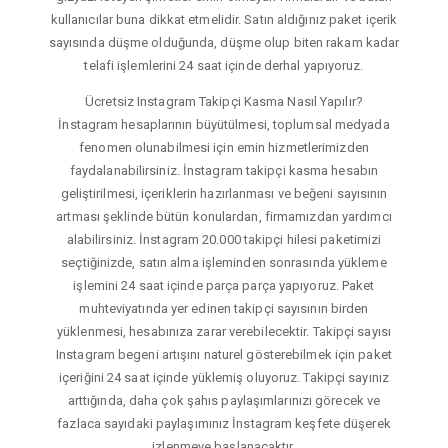
kullanıcılar buna dikkat etmelidir. Satın aldığınız paket içerik
sayısında düşme olduğunda, düşme olup biten rakam kadar
telafi işlemlerini 24 saat içinde derhal yapıyoruz.
Ücretsiz Instagram Takipçi Kasma Nasıl Yapılır?
İnstagram hesaplarının büyütülmesi, toplumsal medyada
fenomen olunabilmesi için emin hizmetlerimizden
faydalanabilirsiniz. İnstagram takipçi kasma hesabın
geliştirilmesi, içeriklerin hazırlanması ve beğeni sayısının
artması şeklinde bütün konulardan, firmamızdan yardımcı
alabilirsiniz. İnstagram 20.000 takipçi hilesi paketimizi
seçtiğinizde, satın alma işleminden sonrasında yükleme
işlemini 24 saat içinde parça parça yapıyoruz. Paket
muhteviyatında yer edinen takipçi sayısının birden
yüklenmesi, hesabınıza zarar verebilecektir. Takipçi sayısı
Instagram begeni artışını naturel gösterebilmek için paket
içeriğini 24 saat içinde yüklemiş oluyoruz. Takipçi sayınız
arttığında, daha çok şahıs paylaşımlarınızı görecek ve
fazlaca sayıdaki paylaşımınız İnstagram keşfete düşerek
izlenmeye başlanacaktır.