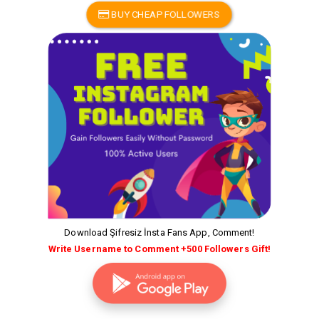
BUY CHEAP FOLLOWERS
Download Şifresiz İnsta Fans App, Comment!
Write Username to Comment +500 Followers Gift!