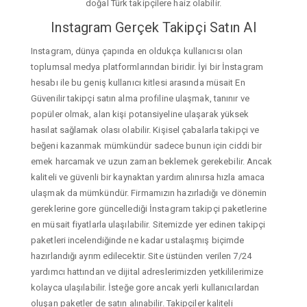
doğal Türk takipçilere haiz olabilir.
Instagram Gerçek Takipçi Satın Al
Instagram, dünya çapında en oldukça kullanıcısı olan
toplumsal medya platformlarından biridir. İyi bir İnstagram
hesabı ile bu geniş kullanıcı kitlesi arasında müsait En
Güvenilir takipçi satın alma profiline ulaşmak, tanınır ve
popüler olmak, alan kişi potansiyeline ulaşarak yüksek
hasılat sağlamak olası olabilir. Kişisel çabalarla takipçi ve
beğeni kazanmak mümkündür sadece bunun için ciddi bir
emek harcamak ve uzun zaman beklemek gerekebilir. Ancak
kaliteli ve güvenli bir kaynaktan yardım alınırsa hızla amaca
ulaşmak da mümkündür. Firmamızın hazırladığı ve dönemin
gereklerine gore güncellediği İnstagram takipçi paketlerine
en müsait fiyatlarla ulaşılabilir. Sitemizde yer edinen takipçi
paketleri incelendiğinde ne kadar ustalaşmış biçimde
hazırlandığı ayrım edilecektir. Site üstünden verilen 7/24
yardımcı hattından ve dijital adreslerimizden yetkililerimize
kolayca ulaşılabilir. İsteğe gore ancak yerli kullanıcılardan
oluşan paketler de satın alınabilir. Takipçiler kaliteli