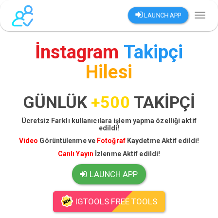
LAUNCH APP
Toggl
naviga
İnstagram
Takipçi
Hilesi
GÜNLÜK
+500
TAKİPÇİ
Ücretsiz Farklı kullanıcılara işlem yapma özelliği aktif
edildi!
Video
Görüntülenme ve
Fotoğraf
Kaydetme Aktif edildi!
Canlı Yayın
İzlenme Aktif edildi!
LAUNCH APP
IGTOOLS FREE TOOLS