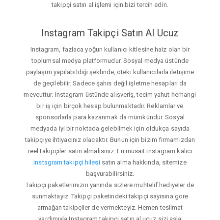
takipçi satın al işlemi için bizi tercih edin.
Instagram Takipçi Satın Al Ucuz
Instagram, fazlaca yoğun kullanıcı kitlesine haiz olan bir
toplumsal medya platformudur. Sosyal medya üstünde
paylaşım yapılabildiği şeklinde, öteki kullanıcılarla iletişime
de geçilebilir. Sadece şahıs değil işletme hesapları da
mevcuttur. Instagram üstünde alışveriş, tecim yahut herhangi
bir iş için birçok hesap bulunmaktadır. Reklamlar ve
sponsorlarla para kazanmak da mümkündür. Sosyal
medyada iyi bir noktada gelebilmek için oldukça sayıda
takipçiye ihtiyacınız olacaktır. Bunun için bizim firmamızdan
reel takipçiler satın almalısınız. En müsait instagram kalıcı
instagram takipçi hilesi
satın alma hakkında, sitemize
başvurabilirsiniz.
Takipçi paketlerimizin yanında sizlere muhtelif hediyeler de
sunmaktayız. Takipçi paketindeki takipçi sayısına gore
armağan takipçiler de vermekteyiz. Hemen teslimat
yardımıyla Instagram takipçi satın al ucuz sizi asla