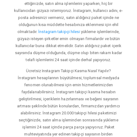
ettiğinizde, satın alma işlemlerini yaparken, hiç bir
kullanıcıdan gizyazı istemiyoruz. İnstagram, kullanıcı adını, e-
posta adresinizi vermeniz, satın aldığınız paket içinde ne
olduğunun kısa müddette hesabınıza eklenmesi için ehil
olmaktadır.
İnstagram takipçi hilesi
yükleme işlemlerinde,
gizyazı isteyen şirketler emin olmayan firmalardır ve bütün
kullanıcılar buna dikkat etmelidir. Satın aldığınız paket içerik
sayısında düşme olduğunda, düşme olup biten rakam kadar
telafi işlemlerini 24 saat içinde derhal yapıyoruz.
Ücretsiz Instagram Takipçi Kasma Nasıl Yapılır?
İnstagram hesaplarının büyütülmesi, toplumsal medyada
fenomen olunabilmesi için emin hizmetlerimizden
faydalanabilirsiniz. İnstagram takipçi kasma hesabın
geliştirilmesi, içeriklerin hazırlanması ve beğeni sayısının
artması şeklinde bütün konulardan, firmamızdan yardımcı
alabilirsiniz. İnstagram 20.000 takipçi hilesi paketimizi
seçtiğinizde, satın alma işleminden sonrasında yükleme
işlemini 24 saat içinde parça parça yapıyoruz. Paket
muhteviyatında yer edinen takipçi sayısının birden