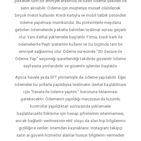
paketleri tam bir emniyet arasında ve basit ödeme şekilleri ile
satın alınabilir. Ödeme için müşteriye müsait olabilecek
birçok metot kullanılır. Kredi kartıyla ve mobil tatbik üstünden
ödeme yapılması mümkündür. Bu yöntemlerle meydana
getirilen ödemelerde pakette belirtilen teslimat süresi geçerli
olur. Yani derhal yüklemeler başlatılır. Firma, kredi kartı ile
ödemelerde Paytr sistemini kullanır ve bu biçimde tam bir
emniyet sağlanmış olur. Ödeme sürecinde "3D Secure ile
Ödeme Yap" seçeneği işaretlendiği takdirde güvenilir ödeme
sayfasına yönlendirilir ve güvenilir işlemler başlatılır.
Ayrıca havale yada EFT yöntemiyle da ödeme yapılabilir. Eğer
ödemeler bu yollarla yapıldıysa teslimatın derhal başlatılması
için "havale ile ödeme yaptım." butonuna tıklanması
gerekecektir. Ödemenin yapıldığı mevzusunda lüzumlu
kontroller yapıldıktan sonrasında yüklemeler
başlatılacaktır.Yükleme için hesap şifrelerinin istenmemesi,
ancak bağlantı verilmesinin ehil oluşu da alan kişi bilgilerinin
gizliliğine verilen önemden kaynaklanır. Instagram takipçi
satın al güvenli hizmetini alanlar hususi bilgilerini vermeden