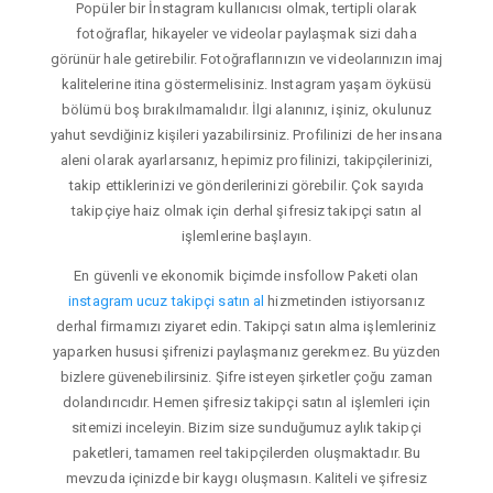
Popüler bir İnstagram kullanıcısı olmak, tertipli olarak
fotoğraflar, hikayeler ve videolar paylaşmak sizi daha
görünür hale getirebilir. Fotoğraflarınızın ve videolarınızın imaj
kalitelerine itina göstermelisiniz. Instagram yaşam öyküsü
bölümü boş bırakılmamalıdır. İlgi alanınız, işiniz, okulunuz
yahut sevdiğiniz kişileri yazabilirsiniz. Profilinizi de her insana
aleni olarak ayarlarsanız, hepimiz profilinizi, takipçilerinizi,
takip ettiklerinizi ve gönderilerinizi görebilir. Çok sayıda
takipçiye haiz olmak için derhal şifresiz takipçi satın al
işlemlerine başlayın.
En güvenli ve ekonomik biçimde insfollow Paketi olan
instagram ucuz takipçi satın al
hizmetinden istiyorsanız
derhal firmamızı ziyaret edin. Takipçi satın alma işlemleriniz
yaparken hususi şifrenizi paylaşmanız gerekmez. Bu yüzden
bizlere güvenebilirsiniz. Şifre isteyen şirketler çoğu zaman
dolandırıcıdır. Hemen şifresiz takipçi satın al işlemleri için
sitemizi inceleyin. Bizim size sunduğumuz aylık takipçi
paketleri, tamamen reel takipçilerden oluşmaktadır. Bu
mevzuda içinizde bir kaygı oluşmasın. Kaliteli ve şifresiz