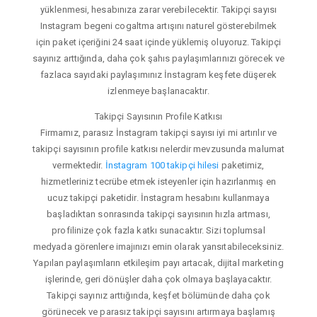
yüklenmesi, hesabınıza zarar verebilecektir. Takipçi sayısı
Instagram begeni cogaltma artışını naturel gösterebilmek
için paket içeriğini 24 saat içinde yüklemiş oluyoruz. Takipçi
sayınız arttığında, daha çok şahıs paylaşımlarınızı görecek ve
fazlaca sayıdaki paylaşımınız İnstagram keşfete düşerek
izlenmeye başlanacaktır.
Takipçi Sayısının Profile Katkısı
Firmamız, parasız İnstagram takipçi sayısı iyi mi artırılır ve
takipçi sayısının profile katkısı nelerdir mevzusunda malumat
vermektedir.
İnstagram 100 takipçi hilesi
paketimiz,
hizmetleriniz tecrübe etmek isteyenler için hazırlanmış en
ucuz takipçi paketidir. İnstagram hesabını kullanmaya
başladıktan sonrasında takipçi sayısının hızla artması,
profilinize çok fazla katkı sunacaktır. Sizi toplumsal
medyada görenlere imajınızı emin olarak yansıtabileceksiniz.
Yapılan paylaşımların etkileşim payı artacak, dijital marketing
işlerinde, geri dönüşler daha çok olmaya başlayacaktır.
Takipçi sayınız arttığında, keşfet bölümünde daha çok
görünecek ve parasız takipçi sayısını artırmaya başlamış